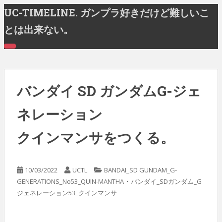
S
UC-TIMELINE. ガンプラ好きだけど難しいこ
k
とは出来ない。
i
p
T
t
O
G
o
G
m
L
E
バンダイ SD ガンダムG-ジェ
a
N
A
i
V
ネレーション
n
I
G
c
A
クインマンサをつくる。
T
o
I
n
O
N
t
e
10/03/2022
UCTL
BANDAI_SD GUNDAM_G-
n
・
GENERATIONS_No53_QUIN-MANTHA
バンダイ_SDガンダム_G
t
ジェネレーション53_クインマンサ