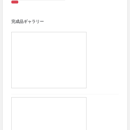
ゲ
索:
ー
完成品ギャラリー
シ
ョ
ン