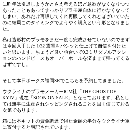
に昨年は引退しようかとさえ考えるほど意欲がなくなりつつ
あったこともあってすっかりプラモ屋自体に行かなくなって
しまい、あれだけ再販してくれ再販してくれとほざいていた
のに結局このタイミングでようやく購入という形となりまし
た。
私は造形村のプラモをまだ一度も完成させていないのでまず
は今回入手した 1/32 震電をバシッと仕上げて自信を付けた
いと思います。ちょうど良い頃合いで0.3ミリダブルアクシ
ョンのハンドピースもオーバーホールを済ませて帰ってくる
はずですし。
そして本日ボークス福岡SRでこちらを予約してきました。
ウクライナのプラモメーカーICM社「THE GHOST OF
KYIV」現在「SOON ON SALE」となっております。私とし
ては無事に生産されシッピングされることを固く信じておる
次第であります。
箱には本キットの資金調達で得た金額の半分をウクライナ軍
に寄付すると明記されています。