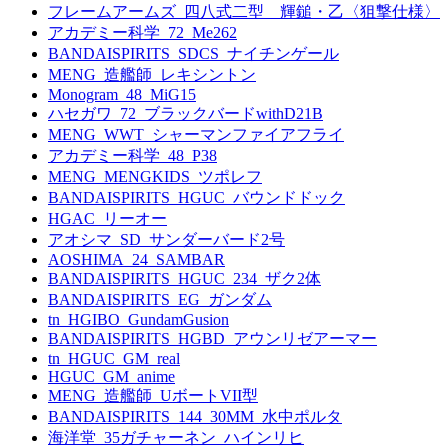
フレームアームズ_四八式二型 輝鎚・乙〈狙撃仕様〉
アカデミー科学_72_Me262
BANDAISPIRITS_SDCS_ナイチンゲール
MENG_造艦師_レキシントン
Monogram_48_MiG15
ハセガワ_72_ブラックバードwithD21B
MENG_WWT_シャーマンファイアフライ
アカデミー科学_48_P38
MENG_MENGKIDS_ツポレフ
BANDAISPIRITS_HGUC_バウンドドック
HGAC_リーオー
アオシマ_SD_サンダーバード2号
AOSHIMA_24_SAMBAR
BANDAISPIRITS_HGUC_234_ザク2体
BANDAISPIRITS_EG_ガンダム
tn_HGIBO_GundamGusion
BANDAISPIRITS_HGBD_アウンリゼアーマー
tn_HGUC_GM_real
HGUC_GM_anime
MENG_造艦師_UボートVII型
BANDAISPIRITS_144_30MM_水中ポルタ
海洋堂_35ガチャーネン_ハインリヒ