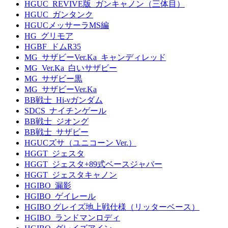
HGUC_REVIVE版_ガンキャノン（三体目）
HGUC_ガンタンク
HGUCメッサーラMS編
HG_グリモア
HGBF_ドムR35
MG_サザビーVer.Ka_キャンディレッド
MG_Ver.Ka_白いサザビー
MG_サザビー黒
MG_サザビーVer.Ka
BB戦士_Hi-νガンダム
SDCS_ナイチンゲール
BB戦士_ジオング
BB戦士_サザビー
HGUCズサ（ユニコーン Ver.）
HGGT_ジェスタ
HGGT_ジェスタ+89式ベースジャバー
HGGT_ジェスタキャノン
HGIBO_漏影
HGIBO_ゲイレール
HGIBO グレイズ地上戦仕様（リッターベース）
HGIBO_ランドマンロディ