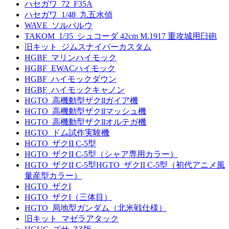
ハセガワ_72_F35A
ハセガワ_1/48_九五水偵
WAVE_ソルバルウ
TAKOM_1/35_シュコーダ 42cm M.1917 重攻城用臼砲
旧キット_ジムスナイパーカスタム
HGBF_マリンハイモック
HGBF_EWACハイモック
HGBF_ハイモックダウン
HGBF_ハイモックキャノン
HGTO_高機動型ザクllガイア機
HGTO_高機動型ザクllマッシュ機
HGTO_高機動型ザクllオルテガ機
HGTO_ドム試作実験機
HGTO_ザクII C-5型
HGTO_ザクII C-5型（シャア専用カラー）
HGTO_ザクII C-5型HGTO_ザクII C-5型（初代アニメ風
量産型カラー）
HGTO_ザクI
HGTO_ザクI（三体目）
HGTO_局地型ガンダム（北米戦仕様）
旧キット_マゼラアタック