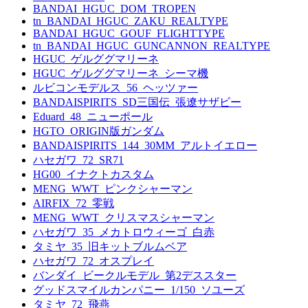
BANDAI_HGUC_DOM_TROPEN
tn_BANDAI_HGUC_ZAKU_REALTYPE
BANDAI_HGUC_GOUF_FLIGHTTYPE
tn_BANDAI_HGUC_GUNCANNON_REALTYPE
HGUC_ゲルググマリーネ
HGUC_ゲルググマリーネ_シーマ機
ルビコンモデルス_56_ヘッツァー
BANDAISPIRITS_SD三国伝_張遼サザビー
Eduard_48_ニューポール
HGTO_ORIGIN版ガンダム
BANDAISPIRITS_144_30MM_アルトイエロー
ハセガワ_72_SR71
HG00_イナクトカスタム
MENG_WWT_ピンクシャーマン
AIRFIX_72_零戦
MENG_WWT_クリスマスシャーマン
ハセガワ_35_メカトロウィーゴ_白赤
タミヤ_35_旧キットブルムベア
ハセガワ_72_オスプレイ
バンダイ_ビークルモデル_第2デススター
グッドスマイルカンパニー_1/150_ソユーズ
タミヤ_72_飛燕