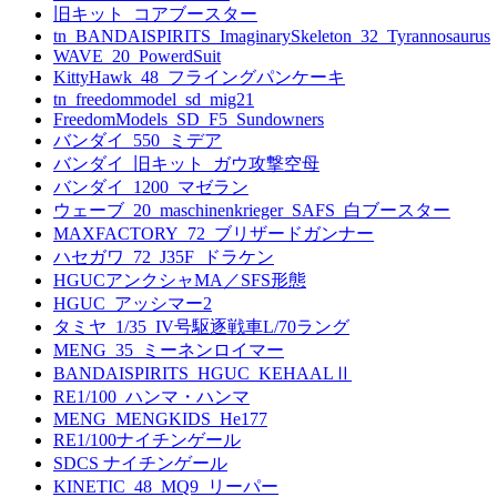
旧キット_コアブースター
tn_BANDAISPIRITS_ImaginarySkeleton_32_Tyrannosaurus
WAVE_20_PowerdSuit
KittyHawk_48_フライングパンケーキ
tn_freedommodel_sd_mig21
FreedomModels_SD_F5_Sundowners
バンダイ_550_ミデア
バンダイ_旧キット_ガウ攻撃空母
バンダイ_1200_マゼラン
ウェーブ_20_maschinenkrieger_SAFS_白ブースター
MAXFACTORY_72_ブリザードガンナー
ハセガワ_72_J35F_ドラケン
HGUCアンクシャMA／SFS形態
HGUC_アッシマー2
タミヤ_1/35_IV号駆逐戦車L/70ラング
MENG_35_ミーネンロイマー
BANDAISPIRITS_HGUC_KEHAALⅡ
RE1/100_ハンマ・ハンマ
MENG_MENGKIDS_He177
RE1/100ナイチンゲール
SDCS ナイチンゲール
KINETIC_48_MQ9_リーパー