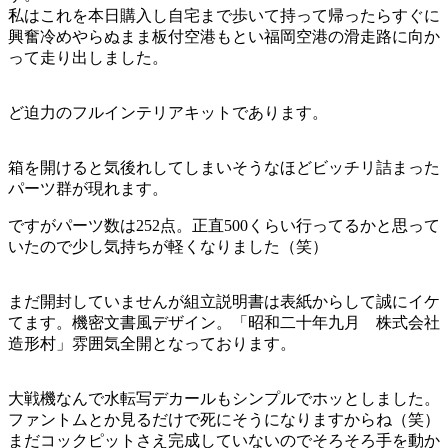
私はこれを本日購入し自宅まで歩いて持って帰ったらすぐに
興奮冷めやらぬまま板付空港もとい福岡空港の滑走路に向か
って走り出しました。
ど迫力のフルインテリアキットであります。
箱を開けると気後れしてしまいそうなほどビッチリ詰まった
パーツ群が現れます。
ですがパーツ数は252点。正直500くらい行ってるかと思って
いたので少し気持ちが軽くなりました（笑）
まだ開封していませんが組立説明書は表紙からして誠にイケ
てます。機密文書風デザイン。「昭和二十年九月 株式会社
造形村」雰囲気全開となっております。
大戦機なんで水転写デカールもシンプルでホッとしました。
ファントムとか見るだけで死にそうになりますからね（笑）
まだコックピットさえ完成していないのでそろそろ手を動か