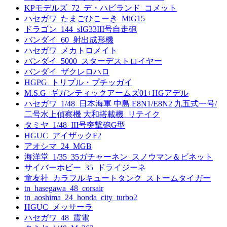
KPモデルズ_72_デ・ハビランド_コメット
ハセガワ_たまごひこーき_MiG15
ドラゴン_144_sIG33III号自走砲
バンダイ_60_射出成形機
ハセガワ_メカトロメイト
バンダイ_5000_スターデストロイヤー
バンダイ_ザクレロハロ
HGPG_トリプル・プチッガイ
M.S.G_ギガンティックアームズ01+HGアデル
ハセガワ_1/48_日本海軍 中島 E8N1/E8N2 九五式一号/
二号水上偵察機 大和搭載機_リテイク
タミヤ_1/48_III号突撃砲G型
HGUC_アイザックF2
アオシマ_24_MGB
海洋堂_1/35_35ガチャーネン_スノウマン＆ビネット
サイバーホビー_35_ドライジーネ
童友社_カラフルキュートタンク_ストームタイガー
tn_hasegawa_48_corsair
tn_aoshima_24_honda_city_turbo2
HGUC_メッサーラ
ハセガワ_48_震電