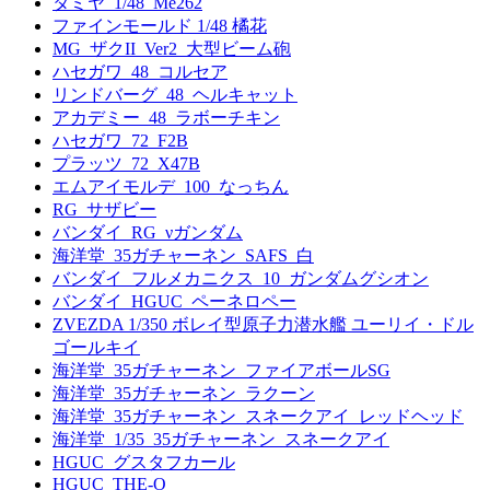
タミヤ_1/48_Me262
ファインモールド 1/48 橘花
MG_ザクII_Ver2_大型ビーム砲
ハセガワ_48_コルセア
リンドバーグ_48_ヘルキャット
アカデミー_48_ラボーチキン
ハセガワ_72_F2B
プラッツ_72_X47B
エムアイモルデ_100_なっちん
RG_サザビー
バンダイ_RG_νガンダム
海洋堂_35ガチャーネン_SAFS_白
バンダイ_フルメカニクス_10_ガンダムグシオン
バンダイ_HGUC_ペーネロペー
ZVEZDA 1/350 ボレイ型原子力潜水艦 ユーリイ・ドル
ゴールキイ
海洋堂_35ガチャーネン_ファイアボールSG
海洋堂_35ガチャーネン_ラクーン
海洋堂_35ガチャーネン_スネークアイ_レッドヘッド
海洋堂_1/35_35ガチャーネン_スネークアイ
HGUC_グスタフカール
HGUC_THE-O