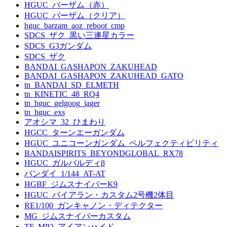
HGUC_バーザム（赤）
HGUC_バーザム（クリア）
hguc_barzam_aoz_reboot_cmp
SDCS_ザク_黒い三連星カラー
SDCS_G3ガンダム
SDCS_ザク
BANDAI_GASHAPON_ZAKUHEAD
BANDAI_GASHAPON_ZAKUHEAD_GATO
tn_BANDAI_SD_ELMETH
tn_KINETIC_48_RQ4
tn_hguc_gelgoog_jager
tn_hguc_exs
アオシマ_32_ひまわり
HGCC_ターンエーガンダム
HGUC_ユニコーンガンダム_ペルフェクティビリティ
BANDAISPIRITS_BEYONDGLOBAL_RX78
HGUC_ガルバルディβ
バンダイ_1/144_AT-AT
HGBF_ジムスナイパーK9
HGUC_バイアラン・カスタム2号機2体目
RE1/100_ガンキャノン・ディテクター
MG_ジムスナイパーカスタム
TF_MP2_アイアンハイド