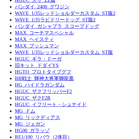
HGUC_ズサ_ZZ版
バンダイ_2400_グワジン
WAVE_1/35レッドショルダーカスタム_ST版2
WAVE_1/35ラビドリードッグ_ST版2
バンダイ_ガシャプラ_スコープドッグ
MAX_コーチマスペシャル
MAX_ヘイスティ
MAX_ブッシュマン
WAVE_1/35レッドショルダーカスタム_ST版
HGUC_ギラ・ドーガ
旧キット_ドダイYS
HGTO_プロトタイプグフ
BB戦士_輝神大将軍獅龍凰
HG_ハイドラガンダム
HGUC_ザクフリッパーF2
HGUC_ザクF2R
HGUC_イフリート・シュナイド
MG_ドム
MG_リックディアス
MG_ジェガン
HG00_ガラッゾ
RE1/100_リバウ（2体目）