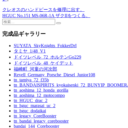
クレオスのハンドピースを修理に出す。
投
HGUC No.151 MS-06R-1A ザクIIをつくる。
稿
検
索:
ナ
完成品ギャラリー
ビ
SUYATA_SkyKnights_FokkerDrI
ゲ
タミヤ_1/48_V1
ー
ドイツレベル_72_ホルテンGo229
ドイツレベル_48_ケイデット
シ
福崎町_河童の河次郎
ョ
Revell_Germany_Porsche_Diesel_Junior108
tn_tamiya_72_f35b
ン
tn_BANDAISPIRITS_kyokaisenki_72_BUNYIP_BOOME
tn_aoshima_12_honda_gorilla
tn_aoshima_12_motocompo
tn_HGUC_drac_2
tn_hguc_marasai_uc_2
tn_hguc_dodaikai
tn_legacy_CoreBooster
tn_bandai_legacy_corebooster
bandai_144_Corebooster