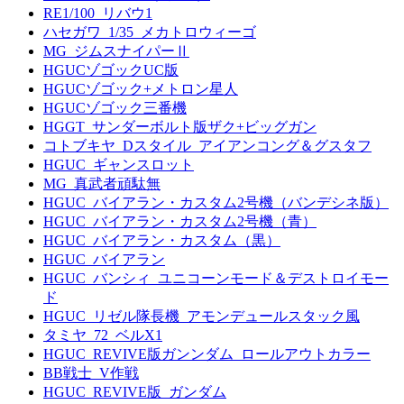
RE1/100_リバウ1
ハセガワ_1/35_メカトロウィーゴ
MG_ジムスナイパーⅡ
HGUCゾゴックUC版
HGUCゾゴック+メトロン星人
HGUCゾゴック三番機
HGGT_サンダーボルト版ザク+ビッグガン
コトブキヤ_Dスタイル_アイアンコング＆グスタフ
HGUC_ギャンスロット
MG_真武者頑駄無
HGUC_バイアラン・カスタム2号機（バンデシネ版）
HGUC_バイアラン・カスタム2号機（青）
HGUC_バイアラン・カスタム（黒）
HGUC_バイアラン
HGUC_バンシィ_ユニコーンモード＆デストロイモー
ド
HGUC_リゼル隊長機_アモンデュールスタック風
タミヤ_72_ベルX1
HGUC_REVIVE版ガンンダム_ロールアウトカラー
BB戦士_V作戦
HGUC_REVIVE版_ガンダム