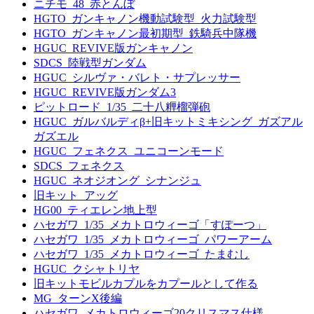
ニチモ_48_赤とんぼ
HGTO_ガンキャノン機動試験型_火力試験型
HGTO_ガンキャノン最初期型_鉄騎兵中隊機
HGUC_REVIVE版ガンキャノン
SDCS_陸戦型ガンダム
HGUC_シルヴァ・バレト・サプレッサー
HGUC_REVIVE版ガンダム3
ピットロード_1/35_二十八糎榴弾砲
HGUC_ガルバルディβ+旧キットミキシング_ガズアル
ガズエル
HGUC_フェネクス_ユニコーンモード
SDCS_フェネクス
HGUC_ネオジオング_シナンジュ
旧キット_アッグ
HG00_ティエレン地上型
ハセガワ_1/35_メカトロウィーゴ「すぽーつ」
ハセガワ_1/35_メカトロウィーゴ_パワーアーム
ハセガワ_1/35_メカトロウィーゴ_たまむし
HGUC_クシャトリヤ
旧キットモビルカプルをカプールとして作る
MG_ターンX後編
ハセガワ_メカトロウィーゴ20クリスマス仕様