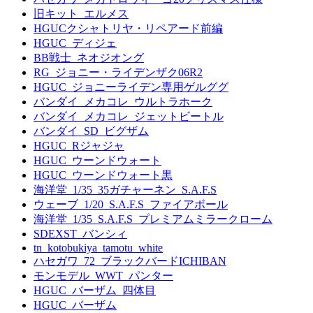
旧キット_エルメス
HGUCクシャトリヤ・リペアード前編
HGUC_ディジェ
BB戦士_ネオジオング
RG_ジョニー・ライデンザク06R2
HGUC_ジョニーライデン専用ゲルググ
バンダイ_メカコレ_ウルトラホーク
バンダイ_メカコレ_ジェットビートル
バンダイ_SD_ビグザム
HGUC_Rジャジャ
HGUC_ウーンドウォート
HGUC_ウーンドウォート黒
海洋堂_1/35_35ガチャーネン_S.A.F.S
ウェーブ_1/20_S.A.F.S_ファイアボール
海洋堂_1/35_S.A.F.S_プレミアムミラークローム
SDEXST_バンシィ
tn_kotobukiya_tamotu_white
ハセガワ_72_ブラックバードICHIBAN
モンモデル_WWT_パンター
HGUC_バーザム_四体目
HGUC_バーザム