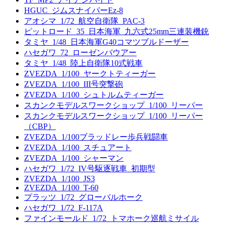
HGUC_ジムスナイパーEz-8
アオシマ_1/72_航空自衛隊_PAC-3
ピットロード_35_日本海軍_九六式25mm三連装機銃
タミヤ_1/48_日本海軍G40コマツブルドーザー
ハセガワ_72_ローゼンバウアー
タミヤ_1/48_陸上自衛隊10式戦車
ZVEZDA_1/100_ヤークトティーガー
ZVEZDA_1/100_III号突撃砲
ZVEZDA_1/100_シュトルムティーガー
スカンクモデルスワークショップ_1/100_リーパー
スカンクモデルスワークショップ_1/100_リーパー
（CBP）
ZVEZDA_1/100ブラッドレー歩兵戦闘車
ZVEZDA_1/100_スチュアート
ZVEZDA_1/100_シャーマン
ハセガワ_1/72_IV号駆逐戦車_初期型
ZVEZDA_1/100_JS3
ZVEZDA_1/100_T-60
プラッツ_1/72_グローバルホーク
ハセガワ_1/72_F-117A
ファインモールド_1/72_トマホーク巡航ミサイル