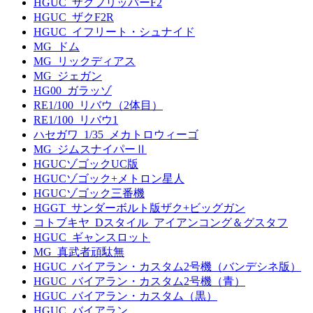
HGUC_ザクフリッパーF2
HGUC_ザクF2R
HGUC_イフリート・シュナイド
MG_ドム
MG_リックディアス
MG_ジェガン
HG00_ガラッゾ
RE1/100_リバウ（2体目）
RE1/100_リバウ1
ハセガワ_1/35_メカトロウィーゴ
MG_ジムスナイパーⅡ
HGUCゾゴックUC版
HGUCゾゴック+メトロン星人
HGUCゾゴック三番機
HGGT_サンダーボルト版ザク+ビッグガン
コトブキヤ_Dスタイル_アイアンコング＆グスタフ
HGUC_ギャンスロット
MG_真武者頑駄無
HGUC_バイアラン・カスタム2号機（バンデシネ版）
HGUC_バイアラン・カスタム2号機（青）
HGUC_バイアラン・カスタム（黒）
HGUC_バイアラン