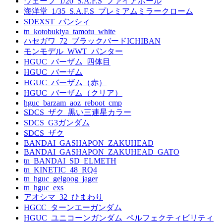
ウェーブ_1/20_S.A.F.S_ファイアボール
海洋堂_1/35_S.A.F.S_プレミアムミラークローム
SDEXST_バンシィ
tn_kotobukiya_tamotu_white
ハセガワ_72_ブラックバードICHIBAN
モンモデル_WWT_パンター
HGUC_バーザム_四体目
HGUC_バーザム
HGUC_バーザム（赤）
HGUC_バーザム（クリア）
hguc_barzam_aoz_reboot_cmp
SDCS_ザク_黒い三連星カラー
SDCS_G3ガンダム
SDCS_ザク
BANDAI_GASHAPON_ZAKUHEAD
BANDAI_GASHAPON_ZAKUHEAD_GATO
tn_BANDAI_SD_ELMETH
tn_KINETIC_48_RQ4
tn_hguc_gelgoog_jager
tn_hguc_exs
アオシマ_32_ひまわり
HGCC_ターンエーガンダム
HGUC_ユニコーンガンダム_ペルフェクティビリティ