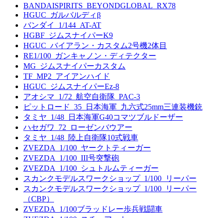
BANDAISPIRITS_BEYONDGLOBAL_RX78
HGUC_ガルバルディβ
バンダイ_1/144_AT-AT
HGBF_ジムスナイパーK9
HGUC_バイアラン・カスタム2号機2体目
RE1/100_ガンキャノン・ディテクター
MG_ジムスナイパーカスタム
TF_MP2_アイアンハイド
HGUC_ジムスナイパーEz-8
アオシマ_1/72_航空自衛隊_PAC-3
ピットロード_35_日本海軍_九六式25mm三連装機銃
タミヤ_1/48_日本海軍G40コマツブルドーザー
ハセガワ_72_ローゼンバウアー
タミヤ_1/48_陸上自衛隊10式戦車
ZVEZDA_1/100_ヤークトティーガー
ZVEZDA_1/100_III号突撃砲
ZVEZDA_1/100_シュトルムティーガー
スカンクモデルスワークショップ_1/100_リーパー
スカンクモデルスワークショップ_1/100_リーパー
（CBP）
ZVEZDA_1/100ブラッドレー歩兵戦闘車