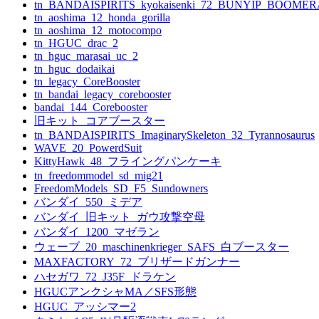
tn_BANDAISPIRITS_kyokaisenki_72_BUNYIP_BOOME
tn_aoshima_12_honda_gorilla
tn_aoshima_12_motocompo
tn_HGUC_drac_2
tn_hguc_marasai_uc_2
tn_hguc_dodaikai
tn_legacy_CoreBooster
tn_bandai_legacy_corebooster
bandai_144_Corebooster
旧キット_コアブースター
tn_BANDAISPIRITS_ImaginarySkeleton_32_Tyrannosaurus
WAVE_20_PowerdSuit
KittyHawk_48_フライングパンケーキ
tn_freedommodel_sd_mig21
FreedomModels_SD_F5_Sundowners
バンダイ_550_ミデア
バンダイ_旧キット_ガウ攻撃空母
バンダイ_1200_マゼラン
ウェーブ_20_maschinenkrieger_SAFS_白ブースター
MAXFACTORY_72_ブリザードガンナー
ハセガワ_72_J35F_ドラケン
HGUCアンクシャMA／SFS形態
HGUC_アッシマー2