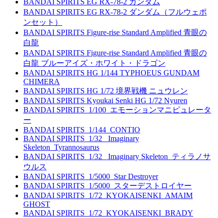
BANDAI SPIRITS EG RX-78-2 ガンダム
BANDAI SPIRITS EG RX-78-2 ダンダム（フルウェポ
ンセット）
BANDAI SPIRITS Figure-rise Standard Amplified 青眼の
白龍
BANDAI SPIRITS Figure-rise Standard Amplified 青眼の
白龍 ブルーアイズ・ホワイト・ドラゴン
BANDAI SPIRITS HG 1/144 TYPHOEUS GUNDAM
CHIMERA
BANDAI SPIRITS HG 1/72 境界戦機 ニュウレン
BANDAI SPIRITS Kyoukai Senki HG 1/72 Nyuren
BANDAI SPIRITS_1/100_エモーションマニピュレータ
ー
BANDAI SPIRITS_1/144_CONTIO
BANDAI SPIRITS_1/32_ Imaginary
Skeleton_Tyrannosaurus
BANDAI SPIRITS_1/32_ Imaginary Skeleton_ティラノサ
ウルス
BANDAI SPIRITS_1/5000_Star Destroyer
BANDAI SPIRITS_1/5000_スターデストロイヤー
BANDAI SPIRITS_1/72_KYOKAISENKI_AMAIM
GHOST
BANDAI SPIRITS_1/72_KYOKAISENKI_BRADY