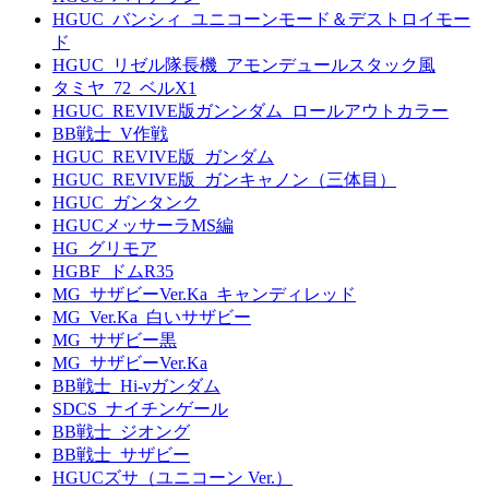
HGUC_バンシィ_ユニコーンモード＆デストロイモー
ド
HGUC_リゼル隊長機_アモンデュールスタック風
タミヤ_72_ベルX1
HGUC_REVIVE版ガンンダム_ロールアウトカラー
BB戦士_V作戦
HGUC_REVIVE版_ガンダム
HGUC_REVIVE版_ガンキャノン（三体目）
HGUC_ガンタンク
HGUCメッサーラMS編
HG_グリモア
HGBF_ドムR35
MG_サザビーVer.Ka_キャンディレッド
MG_Ver.Ka_白いサザビー
MG_サザビー黒
MG_サザビーVer.Ka
BB戦士_Hi-νガンダム
SDCS_ナイチンゲール
BB戦士_ジオング
BB戦士_サザビー
HGUCズサ（ユニコーン Ver.）