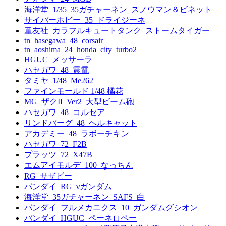
海洋堂_1/35_35ガチャーネン_スノウマン＆ビネット
サイバーホビー_35_ドライジーネ
童友社_カラフルキュートタンク_ストームタイガー
tn_hasegawa_48_corsair
tn_aoshima_24_honda_city_turbo2
HGUC_メッサーラ
ハセガワ_48_震電
タミヤ_1/48_Me262
ファインモールド 1/48 橘花
MG_ザクII_Ver2_大型ビーム砲
ハセガワ_48_コルセア
リンドバーグ_48_ヘルキャット
アカデミー_48_ラボーチキン
ハセガワ_72_F2B
プラッツ_72_X47B
エムアイモルデ_100_なっちん
RG_サザビー
バンダイ_RG_νガンダム
海洋堂_35ガチャーネン_SAFS_白
バンダイ_フルメカニクス_10_ガンダムグシオン
バンダイ_HGUC_ペーネロペー