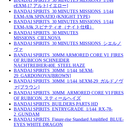
BANDAI SPIRITS_30 MINUTES MISSIONS_1/144
eEXM-17 アルト[イエロー]
BANDAI SPIRITS_30 MINUTES MISSIONS_1/144
EXM-A9k SPINATIO (KNIGHT TYPE)
BANDAI SPIRITS_30 MINUTES MISSIONS_1/144
EXM-A9k スピナティオ（ナイト仕様）
BANDAI SPIRITS_30 MINUTES
MISSIONS_CIELNOVA
BANDAI SPIRITS_30 MINUTES MISSIONS_シエルノ
ヴァ
BANDAI SPIRITS_30MM ARMORED CORE VI_FIRES
OF RUBICON SCHNEIDER
NACHTREIHER/40E_STEEL HAZE
BANDAI SPIRITS_30MM_1/144_bEXM-
29_GARDONOVA[BROWN]
BANDAI SPIRITS_30MM_1/144_bEXM-29_ガルドノヴ
ァ[ブラウン]
BANDAI SPIRITS_30MM_ARMORED CORE VI FIRES
OF RUBICON_スティールヘイズ
BANDAI SPIRITS_BUILDERS PARTS HD
BANDAI SPIRITS_ENTRYGRADE_1/144_RX-78-
2_GUNDAM
BANDAI SPIRITS_Figure-rise Standard Amplified_BLUE-
EYES WHITE DRAGON