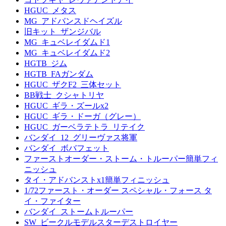
HGUC_メタス
MG_アドバンスドヘイズル
旧キット_ザンジバル
MG_キュベレイダムド1
MG_キュベレイダムド2
HGTB_ジム
HGTB_FAガンダム
HGUC_ザクF2_三体セット
BB戦士_クシャトリヤ
HGUC_ギラ・ズールx2
HGUC_ギラ・ドーガ（グレー）
HGUC_ガーベラテトラ_リテイク
バンダイ_12_グリーヴァス将軍
バンダイ_ボバフェット
ファーストオーダー・ストーム・トルーパー簡単フィ
ニッシュ
タイ・アドバンストx1簡単フィニッシュ
1/72ファースト・オーダー スペシャル・フォース タ
イ・ファイター
バンダイ_ストームトルーパー
SW_ビークルモデルスターデストロイヤー