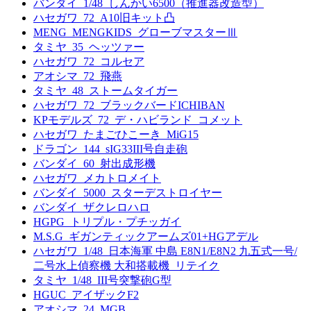
バンダイ_1/48_しんかい6500（推進器改造型）
ハセガワ_72_A10旧キット凸
MENG_MENGKIDS_グローブマスターⅢ
タミヤ_35_ヘッツァー
ハセガワ_72_コルセア
アオシマ_72_飛燕
タミヤ_48_ストームタイガー
ハセガワ_72_ブラックバードICHIBAN
KPモデルズ_72_デ・ハビランド_コメット
ハセガワ_たまごひこーき_MiG15
ドラゴン_144_sIG33III号自走砲
バンダイ_60_射出成形機
ハセガワ_メカトロメイト
バンダイ_5000_スターデストロイヤー
バンダイ_ザクレロハロ
HGPG_トリプル・プチッガイ
M.S.G_ギガンティックアームズ01+HGアデル
ハセガワ_1/48_日本海軍 中島 E8N1/E8N2 九五式一号/
二号水上偵察機 大和搭載機_リテイク
タミヤ_1/48_III号突撃砲G型
HGUC_アイザックF2
アオシマ_24_MGB