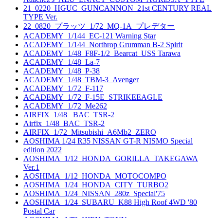
21_0220_HGUC_GUNCANNON_21st CENTURY REAL
TYPE Ver.
22_0820_プラッツ_1/72_MQ-1A_プレデター
ACADEMY_1/144_EC-121 Warning Star
ACADEMY_1/144_Northrop Grumman B-2 Spirit
ACADEMY_1/48_F8F-1/2_Bearcat_USS Tarawa
ACADEMY_1/48_La-7
ACADEMY_1/48_P-38
ACADEMY_1/48_TBM-3_Avenger
ACADEMY_1/72_F-117
ACADEMY_1/72_F-15E_STRIKEEAGLE
ACADEMY_1/72_Me262
AIRFIX_1/48_ BAC_TSR-2
Airfix_1/48_BAC_TSR-2
AIRFIX_1/72_Mitsubishi_A6Mb2_ZERO
AOSHIMA 1/24 R35 NISSAN GT-R NISMO Special
edition 2022
AOSHIMA_1/12_HONDA_GORILLA_TAKEGAWA
Ver.1
AOSHIMA_1/12_HONDA_MOTOCOMPO
AOSHIMA_1/24_HONDA_CITY_TURBO2
AOSHIMA_1/24_NISSAN_280z_Special'75
AOSHIMA_1/24_SUBARU_K88 High Roof 4WD '80
Postal Car