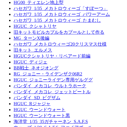
HG00_ティエレン地上型
ハセガワ_1/35_メカトロウィーゴ「すぽーつ」
ハセガワ_1/35_メカトロウィーゴ_パワーアーム
ハセガワ_1/35_メカトロウィーゴ_たまむし
HGUC_クシャトリヤ
旧キットモビルカプルをカプールとして作る
MG_ターンX後編
ハセガワ_メカトロウィーゴ20クリスマス仕様
旧キット_エルメス
HGUCクシャトリヤ・リペアード前編
HGUC_ディジェ
BB戦士_ネオジオング
RG_ジョニー・ライデンザク06R2
HGUC_ジョニーライデン専用ゲルググ
バンダイ_メカコレ_ウルトラホーク
バンダイ_メカコレ_ジェットビートル
バンダイ_SD_ビグザム
HGUC_Rジャジャ
HGUC_ウーンドウォート
HGUC_ウーンドウォート黒
海洋堂_1/35_35ガチャーネン_S.A.F.S