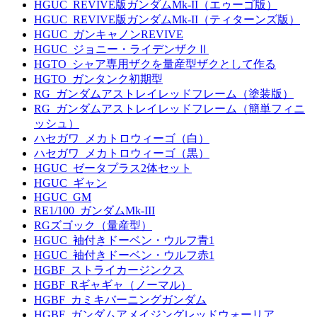
HGUC_REVIVE版ガンダムMk-II（エゥーゴ版）
HGUC_REVIVE版ガンダムMk-II（ティターンズ版）
HGUC_ガンキャノンREVIVE
HGUC_ジョニー・ライデンザクⅡ
HGTO_シャア専用ザクを量産型ザクとして作る
HGTO_ガンタンク初期型
RG_ガンダムアストレイレッドフレーム（塗装版）
RG_ガンダムアストレイレッドフレーム（簡単フィニ
ッシュ）
ハセガワ_メカトロウィーゴ（白）
ハセガワ_メカトロウィーゴ（黒）
HGUC_ゼータプラス2体セット
HGUC_ギャン
HGUC_GM
RE1/100_ガンダムMk-III
RGズゴック（量産型）
HGUC_袖付きドーベン・ウルフ青1
HGUC_袖付きドーベン・ウルフ赤1
HGBF_ストライカージンクス
HGBF_Rギャギャ（ノーマル）
HGBF_カミキバーニングガンダム
HGBF_ガンダムアメイジングレッドウォーリア