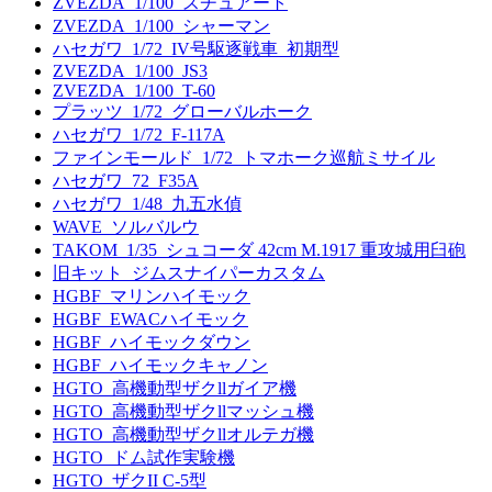
ZVEZDA_1/100_スチュアート
ZVEZDA_1/100_シャーマン
ハセガワ_1/72_IV号駆逐戦車_初期型
ZVEZDA_1/100_JS3
ZVEZDA_1/100_T-60
プラッツ_1/72_グローバルホーク
ハセガワ_1/72_F-117A
ファインモールド_1/72_トマホーク巡航ミサイル
ハセガワ_72_F35A
ハセガワ_1/48_九五水偵
WAVE_ソルバルウ
TAKOM_1/35_シュコーダ 42cm M.1917 重攻城用臼砲
旧キット_ジムスナイパーカスタム
HGBF_マリンハイモック
HGBF_EWACハイモック
HGBF_ハイモックダウン
HGBF_ハイモックキャノン
HGTO_高機動型ザクllガイア機
HGTO_高機動型ザクllマッシュ機
HGTO_高機動型ザクllオルテガ機
HGTO_ドム試作実験機
HGTO_ザクII C-5型