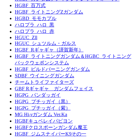
HGBF_百万式
HGBF_ライトニングZガンダム
HGBD_モモカプル
ハロプラ_ハロ_黒
ハロプラ_ハロ_赤
HGUC_Zll
HGUC_シュツルム・ガルス
HGBF_Rギャギャ（謹賀新年）
HGBF_ライトニングガンダム＆HGBC_ライトニング
バックウェポンシステム
HGBF_ビルドバーニングガンダム
SDBF_ウイニングガンダム
チームトライファイターズ
GBF Rギャギャ ガンダムフェイス
HGPG_パンダッガイ
HGPG_プチッガイ（黒）
HGPG_プチッガイ（紫）
MG Hi-νガンダム Ver.Ka
HGBFキュベレイパピヨン
HGBFクロスボーンガンダム魔王
HGBF_ジムスナイパーK9その一