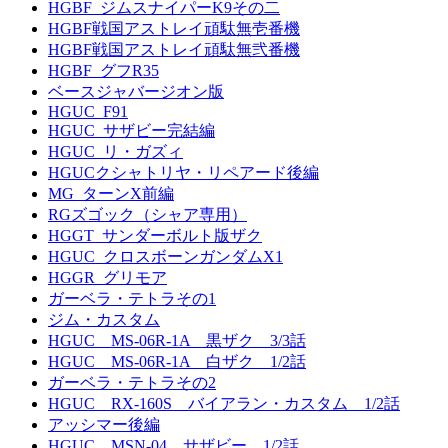
HGBF_ジムスナイパーK9その二
HGBF戦国アストレイ頑駄無壱番機
HGBF戦国アストレイ頑駄無弐番機
HGBF_グフR35
ベースジャバージオン版
HGUC_F91
HGUC_サザビー完結編
HGUC_リ・ガズィ
HGUCクシャトリヤ・リペアード後編
MG_ターンX前編
RGズゴック（シャア専用）
HGGT_サンダーボルト版ザク
HGUC_クロスボーンガンダムX1
HGGR_グリモア
ガーベラ・テトラその1
ジム・カスタム
HGUC MS-06R-1A 黒ザク 3/3話
HGUC MS-06R-1A 白ザク 1/2話
ガーベラ・テトラその2
HGUC RX-160S バイアラン・カスタム 1/2話
アッシマー後編
HGUC MSN-04 サザビー 1/2話