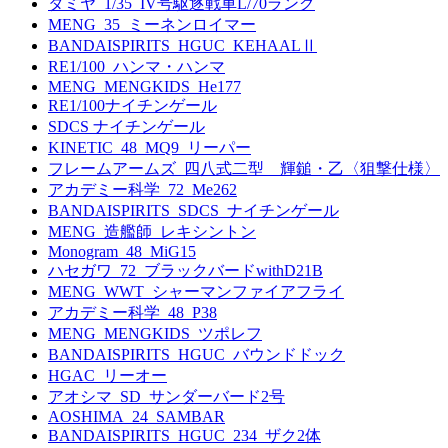
タミヤ_1/35_IV号駆逐戦車L/70ラング
MENG_35_ミーネンロイマー
BANDAISPIRITS_HGUC_KEHAALⅡ
RE1/100_ハンマ・ハンマ
MENG_MENGKIDS_He177
RE1/100ナイチンゲール
SDCS ナイチンゲール
KINETIC_48_MQ9_リーパー
フレームアームズ_四八式二型 輝鎚・乙〈狙撃仕様〉
アカデミー科学_72_Me262
BANDAISPIRITS_SDCS_ナイチンゲール
MENG_造艦師_レキシントン
Monogram_48_MiG15
ハセガワ_72_ブラックバードwithD21B
MENG_WWT_シャーマンファイアフライ
アカデミー科学_48_P38
MENG_MENGKIDS_ツポレフ
BANDAISPIRITS_HGUC_バウンドドック
HGAC_リーオー
アオシマ_SD_サンダーバード2号
AOSHIMA_24_SAMBAR
BANDAISPIRITS_HGUC_234_ザク2体