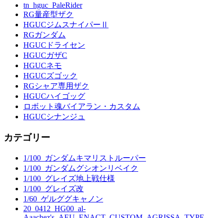
tn_hguc_PaleRider
RG量産型ザク
HGUCジムスナイパーⅡ
RGガンダム
HGUCドライセン
HGUCガザC
HGUCネモ
HGUCズゴック
RGシャア専用ザク
HGUCハイゴッグ
ロボット魂バイアラン・カスタム
HGUCシナンジュ
カテゴリー
1/100_ガンダムキマリストルーパー
1/100_ガンダムグシオンリベイク
1/100_グレイズ地上戦仕様
1/100_グレイズ改
1/60_ゲルググキャノン
20_0412_HG00_al-
Aaachez's_AEU_ENACT_CUSTOM_AGRISSA_TYPE