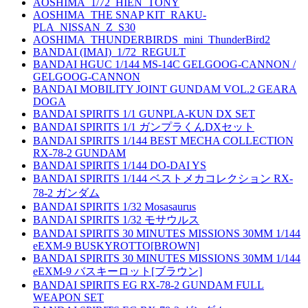
AOSHIMA_1/72_HIEN_TONY
AOSHIMA_THE SNAP KIT_RAKU-
PLA_NISSAN_Z_S30
AOSHIMA_THUNDERBIRDS_mini_ThunderBird2
BANDAI (IMAI)_1/72_REGULT
BANDAI HGUC 1/144 MS-14C GELGOOG-CANNON /
GELGOOG-CANNON
BANDAI MOBILITY JOINT GUNDAM VOL.2 GEARA
DOGA
BANDAI SPIRITS 1/1 GUNPLA-KUN DX SET
BANDAI SPIRITS 1/1 ガンプラくんDXセット
BANDAI SPIRITS 1/144 BEST MECHA COLLECTION
RX-78-2 GUNDAM
BANDAI SPIRITS 1/144 DO-DAI YS
BANDAI SPIRITS 1/144 ベストメカコレクション RX-
78-2 ガンダム
BANDAI SPIRITS 1/32 Mosasaurus
BANDAI SPIRITS 1/32 モサウルス
BANDAI SPIRITS 30 MINUTES MISSIONS 30MM 1/144
eEXM-9 BUSKYROTTO[BROWN]
BANDAI SPIRITS 30 MINUTES MISSIONS 30MM 1/144
eEXM-9 バスキーロット[ブラウン]
BANDAI SPIRITS EG RX-78-2 GUNDAM FULL
WEAPON SET