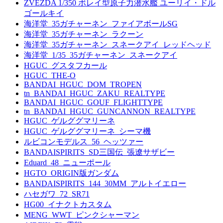
ZVEZDA 1/350 ボレイ型原子力潜水艦 ユーリイ・ドル
ゴールキイ
海洋堂_35ガチャーネン_ファイアボールSG
海洋堂_35ガチャーネン_ラクーン
海洋堂_35ガチャーネン_スネークアイ_レッドヘッド
海洋堂_1/35_35ガチャーネン_スネークアイ
HGUC_グスタフカール
HGUC_THE-O
BANDAI_HGUC_DOM_TROPEN
tn_BANDAI_HGUC_ZAKU_REALTYPE
BANDAI_HGUC_GOUF_FLIGHTTYPE
tn_BANDAI_HGUC_GUNCANNON_REALTYPE
HGUC_ゲルググマリーネ
HGUC_ゲルググマリーネ_シーマ機
ルビコンモデルス_56_ヘッツァー
BANDAISPIRITS_SD三国伝_張遼サザビー
Eduard_48_ニューポール
HGTO_ORIGIN版ガンダム
BANDAISPIRITS_144_30MM_アルトイエロー
ハセガワ_72_SR71
HG00_イナクトカスタム
MENG_WWT_ピンクシャーマン