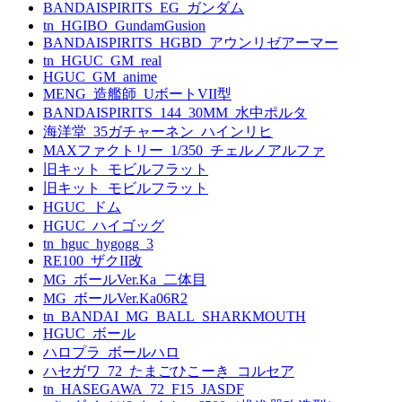
BANDAISPIRITS_EG_ガンダム
tn_HGIBO_GundamGusion
BANDAISPIRITS_HGBD_アウンリゼアーマー
tn_HGUC_GM_real
HGUC_GM_anime
MENG_造艦師_UボートVII型
BANDAISPIRITS_144_30MM_水中ポルタ
海洋堂_35ガチャーネン_ハインリヒ
MAXファクトリー_1/350_チェルノアルファ
旧キット_モビルフラット
旧キット_モビルフラット
HGUC_ドム
HGUC_ハイゴッグ
tn_hguc_hygogg_3
RE100_ザクII改
MG_ボールVer.Ka_二体目
MG_ボールVer.Ka06R2
tn_BANDAI_MG_BALL_SHARKMOUTH
HGUC_ボール
ハロプラ_ボールハロ
ハセガワ_72_たまごひこーき_コルセア
tn_HASEGAWA_72_F15_JASDF