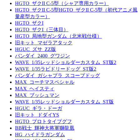
HGTO_ザクII C-5型（シャア専用カラー）
HGTO_ザクII C-5型HGTO_ザクII C-5型（初代アニメ風
量産型カラー）
HGTO_ザクI
HGTO_ザクI（三体目）
HGTO_局地型ガンダム（北米戦仕様）
旧キット_マゼラアタック
HGUC_ズサ_ZZ版
バンダイ_2400_グワジン
WAVE_1/35レッドショルダーカスタム_ST版2
WAVE_1/35ラビドリードッグ_ST版2
バンダイ_ガシャプラ_スコープドッグ
MAX_コーチマスペシャル
MAX_ヘイスティ
MAX_ブッシュマン
WAVE_1/35レッドショルダーカスタム_ST版
HGUC_ギラ・ドーガ
旧キット_ドダイYS
HGTO_プロトタイプグフ
BB戦士_輝神大将軍獅龍凰
HG_ハイドラガンダム