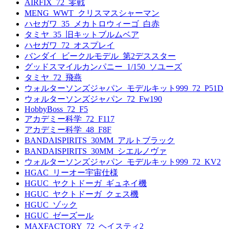
AIRFIX_72_零戦
MENG_WWT_クリスマスシャーマン
ハセガワ_35_メカトロウィーゴ_白赤
タミヤ_35_旧キットブルムベア
ハセガワ_72_オスプレイ
バンダイ_ビークルモデル_第2デススター
グッドスマイルカンパニー_1/150_ソユーズ
タミヤ_72_飛燕
ウォルターソンズジャパン_モデルキット999_72_P51D
ウォルターソンズジャパン_72_Fw190
HobbyBoss_72_F5
アカデミー科学_72_F117
アカデミー科学_48_F8F
BANDAISPIRITS_30MM_アルトブラック
BANDAISPIRITS_30MM_シエルノヴァ
ウォルターソンズジャパン_モデルキット999_72_KV2
HGAC_リーオー宇宙仕様
HGUC_ヤクトドーガ_ギュネイ機
HGUC_ヤクトドーガ_クェス機
HGUC_ゾック
HGUC_ゼーズール
MAXFACTORY_72_ヘイスティ2