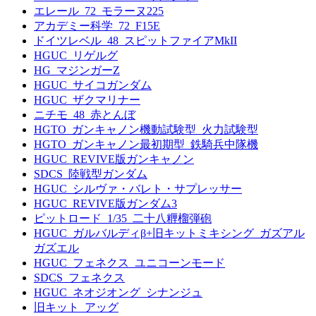
エレール_72_モラーヌ225
アカデミー科学_72_F15E
ドイツレベル_48_スピットファイアMkII
HGUC_リゲルグ
HG_マジンガーZ
HGUC_サイコガンダム
HGUC_ザクマリナー
ニチモ_48_赤とんぼ
HGTO_ガンキャノン機動試験型_火力試験型
HGTO_ガンキャノン最初期型_鉄騎兵中隊機
HGUC_REVIVE版ガンキャノン
SDCS_陸戦型ガンダム
HGUC_シルヴァ・バレト・サプレッサー
HGUC_REVIVE版ガンダム3
ピットロード_1/35_二十八糎榴弾砲
HGUC_ガルバルディβ+旧キットミキシング_ガズアル
ガズエル
HGUC_フェネクス_ユニコーンモード
SDCS_フェネクス
HGUC_ネオジオング_シナンジュ
旧キット_アッグ