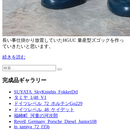
長い事仕掛かり放置していたHGUC 量産型ズゴックを作っ
ていきたいと思います。
続きを読む
検
索:
完成品ギャラリー
SUYATA_SkyKnights_FokkerDrI
タミヤ_1/48_V1
ドイツレベル_72_ホルテンGo229
ドイツレベル_48_ケイデット
福崎町_河童の河次郎
Revell_Germany_Porsche_Diesel_Junior108
tn_tamiya_72_f35b