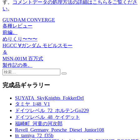
す。
コメントデータの処理方法の詳細はこちらをご覧くださ
い
。
GUNDAM CONVERGE
投
各種レビュー
稿
前編。
めりくり〜〜〜
ナ
HGCC ∀ガンダム モビルスモー
ビ
＆
MSN-001M 百万式
ゲ
製作記の巻。
ー
検
索:
シ
完成品ギャラリー
ョ
SUYATA_SkyKnights_FokkerDrI
ン
タミヤ_1/48_V1
ドイツレベル_72_ホルテンGo229
ドイツレベル_48_ケイデット
福崎町_河童の河次郎
Revell_Germany_Porsche_Diesel_Junior108
tn_tamiya_72_f35b