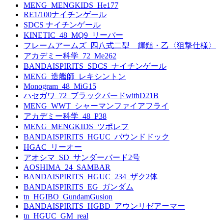
MENG_MENGKIDS_He177
RE1/100ナイチンゲール
SDCS ナイチンゲール
KINETIC_48_MQ9_リーパー
フレームアームズ_四八式二型 輝鎚・乙〈狙撃仕様〉
アカデミー科学_72_Me262
BANDAISPIRITS_SDCS_ナイチンゲール
MENG_造艦師_レキシントン
Monogram_48_MiG15
ハセガワ_72_ブラックバードwithD21B
MENG_WWT_シャーマンファイアフライ
アカデミー科学_48_P38
MENG_MENGKIDS_ツポレフ
BANDAISPIRITS_HGUC_バウンドドック
HGAC_リーオー
アオシマ_SD_サンダーバード2号
AOSHIMA_24_SAMBAR
BANDAISPIRITS_HGUC_234_ザク2体
BANDAISPIRITS_EG_ガンダム
tn_HGIBO_GundamGusion
BANDAISPIRITS_HGBD_アウンリゼアーマー
tn_HGUC_GM_real