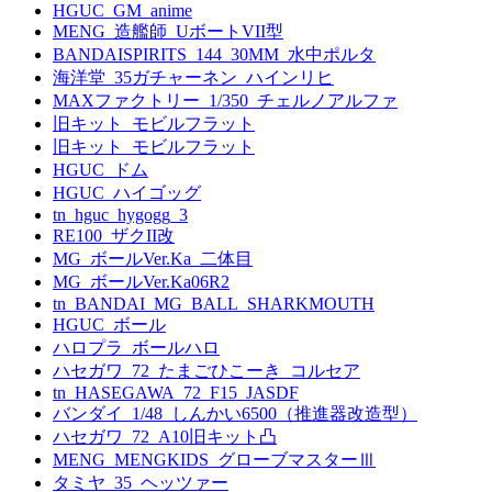
HGUC_GM_anime
MENG_造艦師_UボートVII型
BANDAISPIRITS_144_30MM_水中ポルタ
海洋堂_35ガチャーネン_ハインリヒ
MAXファクトリー_1/350_チェルノアルファ
旧キット_モビルフラット
旧キット_モビルフラット
HGUC_ドム
HGUC_ハイゴッグ
tn_hguc_hygogg_3
RE100_ザクII改
MG_ボールVer.Ka_二体目
MG_ボールVer.Ka06R2
tn_BANDAI_MG_BALL_SHARKMOUTH
HGUC_ボール
ハロプラ_ボールハロ
ハセガワ_72_たまごひこーき_コルセア
tn_HASEGAWA_72_F15_JASDF
バンダイ_1/48_しんかい6500（推進器改造型）
ハセガワ_72_A10旧キット凸
MENG_MENGKIDS_グローブマスターⅢ
タミヤ_35_ヘッツァー