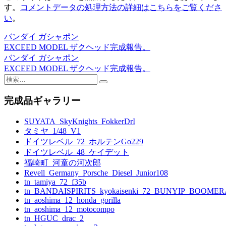
す。
コメントデータの処理方法の詳細はこちらをご覧くださ
い
。
バンダイ ガシャポン
投
EXCEED MODEL ザクヘッド完成報告。
稿
バンダイ ガシャポン
EXCEED MODEL ザクヘッド完成報告。
ナ
検
ビ
索:
完成品ギャラリー
ゲ
ー
SUYATA_SkyKnights_FokkerDrI
タミヤ_1/48_V1
シ
ドイツレベル_72_ホルテンGo229
ョ
ドイツレベル_48_ケイデット
福崎町_河童の河次郎
ン
Revell_Germany_Porsche_Diesel_Junior108
tn_tamiya_72_f35b
tn_BANDAISPIRITS_kyokaisenki_72_BUNYIP_BOOME
tn_aoshima_12_honda_gorilla
tn_aoshima_12_motocompo
tn_HGUC_drac_2