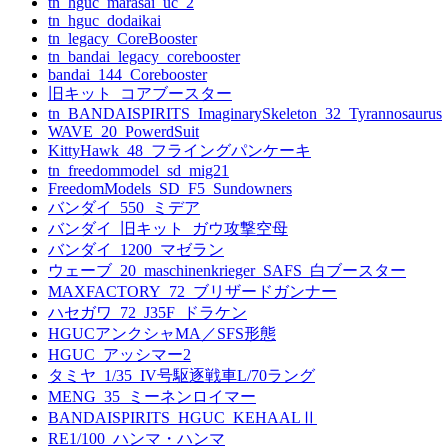
tn_hguc_marasai_uc_2
tn_hguc_dodaikai
tn_legacy_CoreBooster
tn_bandai_legacy_corebooster
bandai_144_Corebooster
旧キット_コアブースター
tn_BANDAISPIRITS_ImaginarySkeleton_32_Tyrannosaurus
WAVE_20_PowerdSuit
KittyHawk_48_フライングパンケーキ
tn_freedommodel_sd_mig21
FreedomModels_SD_F5_Sundowners
バンダイ_550_ミデア
バンダイ_旧キット_ガウ攻撃空母
バンダイ_1200_マゼラン
ウェーブ_20_maschinenkrieger_SAFS_白ブースター
MAXFACTORY_72_ブリザードガンナー
ハセガワ_72_J35F_ドラケン
HGUCアンクシャMA／SFS形態
HGUC_アッシマー2
タミヤ_1/35_IV号駆逐戦車L/70ラング
MENG_35_ミーネンロイマー
BANDAISPIRITS_HGUC_KEHAALⅡ
RE1/100_ハンマ・ハンマ