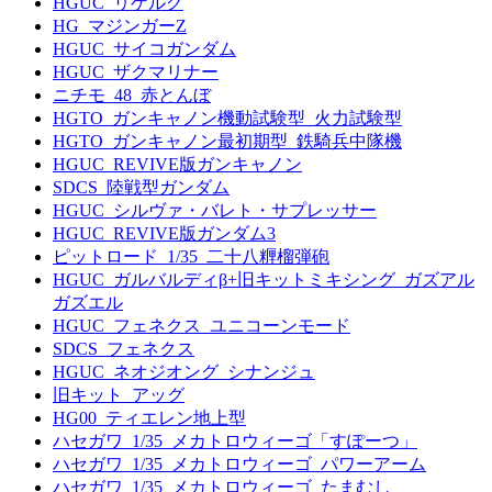
HGUC_リゲルグ
HG_マジンガーZ
HGUC_サイコガンダム
HGUC_ザクマリナー
ニチモ_48_赤とんぼ
HGTO_ガンキャノン機動試験型_火力試験型
HGTO_ガンキャノン最初期型_鉄騎兵中隊機
HGUC_REVIVE版ガンキャノン
SDCS_陸戦型ガンダム
HGUC_シルヴァ・バレト・サプレッサー
HGUC_REVIVE版ガンダム3
ピットロード_1/35_二十八糎榴弾砲
HGUC_ガルバルディβ+旧キットミキシング_ガズアル
ガズエル
HGUC_フェネクス_ユニコーンモード
SDCS_フェネクス
HGUC_ネオジオング_シナンジュ
旧キット_アッグ
HG00_ティエレン地上型
ハセガワ_1/35_メカトロウィーゴ「すぽーつ」
ハセガワ_1/35_メカトロウィーゴ_パワーアーム
ハセガワ_1/35_メカトロウィーゴ_たまむし