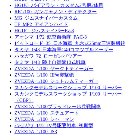
HGUC_バイアラン・カスタム2号機2体目
RE1/100_ガンキャノン・ディテクター
MG_ジムスナイパーカスタム
TF_MP2_アイアンハイド
HGUC_ジムスナイパーEz-8
アオシマ_1/72_航空自衛隊_PAC-3
ピットロード_35_日本海軍_九六式25mm三連装機銃
タミヤ_1/48_日本海軍G40コマツブルドーザー
ハセガワ_72_ローゼンバウアー
タミヤ_1/48_陸上自衛隊10式戦車
ZVEZDA_1/100_ヤークトティーガー
ZVEZDA_1/100_III号突撃砲
ZVEZDA_1/100_シュトルムティーガー
スカンクモデルスワークショップ_1/100_リーパー
スカンクモデルスワークショップ_1/100_リーパー
（CBP）
ZVEZDA_1/100ブラッドレー歩兵戦闘車
ZVEZDA_1/100_スチュアート
ZVEZDA_1/100_シャーマン
ハセガワ_1/72_IV号駆逐戦車_初期型
ZVEZDA_1/100_JS3