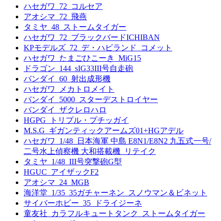
ハセガワ_72_コルセア
アオシマ_72_飛燕
タミヤ_48_ストームタイガー
ハセガワ_72_ブラックバードICHIBAN
KPモデルズ_72_デ・ハビランド_コメット
ハセガワ_たまごひこーき_MiG15
ドラゴン_144_sIG33III号自走砲
バンダイ_60_射出成形機
ハセガワ_メカトロメイト
バンダイ_5000_スターデストロイヤー
バンダイ_ザクレロハロ
HGPG_トリプル・プチッガイ
M.S.G_ギガンティックアームズ01+HGアデル
ハセガワ_1/48_日本海軍 中島 E8N1/E8N2 九五式一号/
二号水上偵察機 大和搭載機_リテイク
タミヤ_1/48_III号突撃砲G型
HGUC_アイザックF2
アオシマ_24_MGB
海洋堂_1/35_35ガチャーネン_スノウマン＆ビネット
サイバーホビー_35_ドライジーネ
童友社_カラフルキュートタンク_ストームタイガー