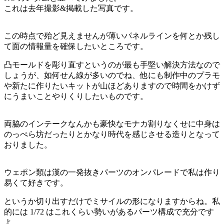
これは去年撮影&掲載した写真です。
この時点で殆ど見えませんが薄いパネルラインを何とか残し
て面の情報量を確保したいところです。
凸モールドを彫り直すというのが最も手堅い解決方法なので
しょうが、如何せん線が多いのでね、他にも制作中のプラモ
や新たに作りたいキットが山ほどありますので時間をかけず
にうまいことやりくりしたいものです。
両脇のインテークなんかも豪快なモナカ割りなくせに中身は
のっぺら坊だったりとかなり時代を感じさせる造りとなって
おりました。
ウェポン類は漢の一発抜きパーツのオンパレードで私は作り
易くて好きです。
というか切り出すだけでミサイルの形になりますからね。私
的には 1/72 はこれくらい勢いがあるパーツ構成で充分です
よ。