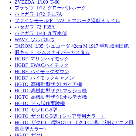
ZVEZDA_1/100_T-60
プラッツ_1/72_グローバルホーク
ハセガワ_1/72_F-117A
ファインモールド_1/72_トマホーク巡航ミサイル
ハセガワ_72_F35A
ハセガワ_1/48_九五水偵
WAVE_ソルバルウ
TAKOM_1/35_シュコーダ 42cm M.1917 重攻城用臼砲
旧キット_ジムスナイパーカスタム
HGBF_マリンハイモック
HGBF_EWACハイモック
HGBF_ハイモックダウン
HGBF_ハイモックキャノン
HGTO_高機動型ザクllガイア機
HGTO_高機動型ザクllマッシュ機
HGTO_高機動型ザクllオルテガ機
HGTO_ドム試作実験機
HGTO_ザクII C-5型
HGTO_ザクII C-5型（シャア専用カラー）
HGTO_ザクII C-5型HGTO_ザクII C-5型（初代アニメ風
量産型カラー）
HGTO_ザクI