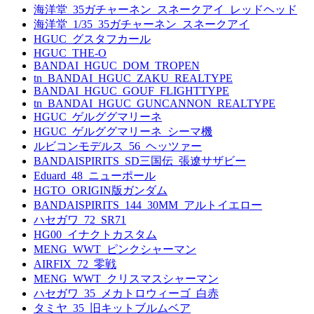
海洋堂_35ガチャーネン_スネークアイ_レッドヘッド
海洋堂_1/35_35ガチャーネン_スネークアイ
HGUC_グスタフカール
HGUC_THE-O
BANDAI_HGUC_DOM_TROPEN
tn_BANDAI_HGUC_ZAKU_REALTYPE
BANDAI_HGUC_GOUF_FLIGHTTYPE
tn_BANDAI_HGUC_GUNCANNON_REALTYPE
HGUC_ゲルググマリーネ
HGUC_ゲルググマリーネ_シーマ機
ルビコンモデルス_56_ヘッツァー
BANDAISPIRITS_SD三国伝_張遼サザビー
Eduard_48_ニューポール
HGTO_ORIGIN版ガンダム
BANDAISPIRITS_144_30MM_アルトイエロー
ハセガワ_72_SR71
HG00_イナクトカスタム
MENG_WWT_ピンクシャーマン
AIRFIX_72_零戦
MENG_WWT_クリスマスシャーマン
ハセガワ_35_メカトロウィーゴ_白赤
タミヤ_35_旧キットブルムベア