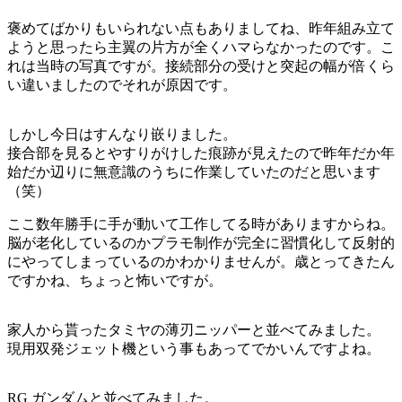
褒めてばかりもいられない点もありましてね、昨年組み立て
ようと思ったら主翼の片方が全くハマらなかったのです。こ
れは当時の写真ですが。接続部分の受けと突起の幅が倍くら
い違いましたのでそれが原因です。
しかし今日はすんなり嵌りました。
接合部を見るとやすりがけした痕跡が見えたので昨年だか年
始だか辺りに無意識のうちに作業していたのだと思います
（笑）
ここ数年勝手に手が動いて工作してる時がありますからね。
脳が老化しているのかプラモ制作が完全に習慣化して反射的
にやってしまっているのかわかりませんが。歳とってきたん
ですかね、ちょっと怖いですが。
家人から貰ったタミヤの薄刃ニッパーと並べてみました。
現用双発ジェット機という事もあってでかいんですよね。
RG ガンダムと並べてみました。