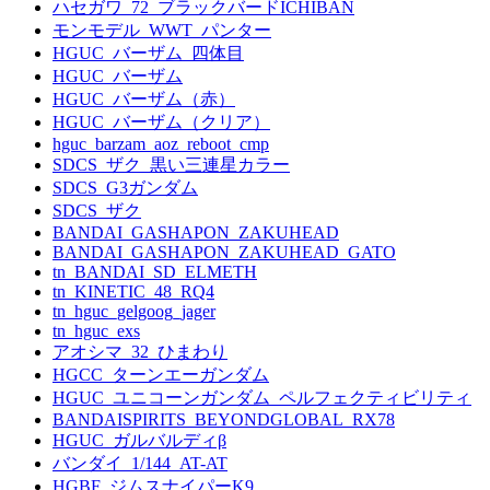
ハセガワ_72_ブラックバードICHIBAN
モンモデル_WWT_パンター
HGUC_バーザム_四体目
HGUC_バーザム
HGUC_バーザム（赤）
HGUC_バーザム（クリア）
hguc_barzam_aoz_reboot_cmp
SDCS_ザク_黒い三連星カラー
SDCS_G3ガンダム
SDCS_ザク
BANDAI_GASHAPON_ZAKUHEAD
BANDAI_GASHAPON_ZAKUHEAD_GATO
tn_BANDAI_SD_ELMETH
tn_KINETIC_48_RQ4
tn_hguc_gelgoog_jager
tn_hguc_exs
アオシマ_32_ひまわり
HGCC_ターンエーガンダム
HGUC_ユニコーンガンダム_ペルフェクティビリティ
BANDAISPIRITS_BEYONDGLOBAL_RX78
HGUC_ガルバルディβ
バンダイ_1/144_AT-AT
HGBF_ジムスナイパーK9