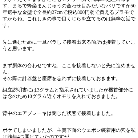
す。まるで蜂楽まんじゅうの合わせ目みたいなバリですが50
年選手な金型で全長約27cmで税込800円弱で買えるプラモで
すからね。これしきの事で目くじらを立てるのは無粋な話で
す。
先に進むために一旦バラして接着出来る箇所は接着していこ
うと思います。
まず胴体の合わせですね、ここを接着しないと先に進めませ
ん。
その際に計器盤と座席を忘れずに接着しておきます。
組立説明書には3グラムと指示されていましたが機首部分に
は念のため10グラム近くオモリを入れておきました。
背中のエアブレーキは閉じた状態で接着しました。
ボケてしまいましたが、主翼下面のウェポン装着用の穴を私
は昨年4つ開けていたのですが、