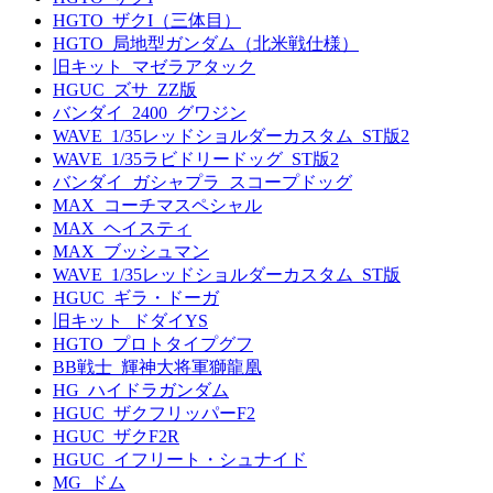
HGTO_ザクI（三体目）
HGTO_局地型ガンダム（北米戦仕様）
旧キット_マゼラアタック
HGUC_ズサ_ZZ版
バンダイ_2400_グワジン
WAVE_1/35レッドショルダーカスタム_ST版2
WAVE_1/35ラビドリードッグ_ST版2
バンダイ_ガシャプラ_スコープドッグ
MAX_コーチマスペシャル
MAX_ヘイスティ
MAX_ブッシュマン
WAVE_1/35レッドショルダーカスタム_ST版
HGUC_ギラ・ドーガ
旧キット_ドダイYS
HGTO_プロトタイプグフ
BB戦士_輝神大将軍獅龍凰
HG_ハイドラガンダム
HGUC_ザクフリッパーF2
HGUC_ザクF2R
HGUC_イフリート・シュナイド
MG_ドム