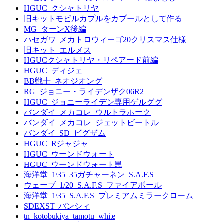
HGUC_クシャトリヤ
旧キットモビルカプルをカプールとして作る
MG_ターンX後編
ハセガワ_メカトロウィーゴ20クリスマス仕様
旧キット_エルメス
HGUCクシャトリヤ・リペアード前編
HGUC_ディジェ
BB戦士_ネオジオング
RG_ジョニー・ライデンザク06R2
HGUC_ジョニーライデン専用ゲルググ
バンダイ_メカコレ_ウルトラホーク
バンダイ_メカコレ_ジェットビートル
バンダイ_SD_ビグザム
HGUC_Rジャジャ
HGUC_ウーンドウォート
HGUC_ウーンドウォート黒
海洋堂_1/35_35ガチャーネン_S.A.F.S
ウェーブ_1/20_S.A.F.S_ファイアボール
海洋堂_1/35_S.A.F.S_プレミアムミラークローム
SDEXST_バンシィ
tn_kotobukiya_tamotu_white