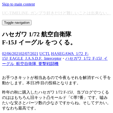
Skip to main content
UC-TIMELINE. ガンプラ好きだけど難しいことは出来ない。
Toggle navigation
ハセガワ 1/72 航空自衛隊
F-15J イーグル をつくる。
02/06/2021
02/07/2021
UCTL
HASEGAWA_1/72_F-
15J_EAGLE_J.A.S.D.F._Interceptor
・
ハセガワ_1/72_F-15J_イ
ーグル_航空自衛隊_要撃戦闘機
お手つきキットが相当あるので今夜もそれを解消すべく手を
動かします。本日2件目の投稿となります。
昨年の秋に購入したハセガワ 1/72 F-15J、当ブログでつくる
のははもちろん旧キット凸モールド「C帯7番」です。嘘み
たいな安さとパーツ数の少なさですからね。そしてデカい。
すなわち最高です。