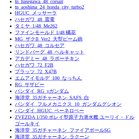
tn_hasegawa_48_corsair
tn_aoshima_24_honda_city_turbo2
HGUC_メッサーラ
ハセガワ_48_震電
タミヤ_1/48_Me262
ファインモールド 1/48 橘花
MG_ザクII_Ver2_大型ビーム砲
ハセガワ_48_コルセア
リンドバーグ_48_ヘルキャット
アカデミー_48_ラボーチキン
ハセガワ_72_F2B
プラッツ_72_X47B
エムアイモルデ_100_なっちん
RG_サザビー
バンダイ_RG_νガンダム
海洋堂_35ガチャーネン_SAFS_白
バンダイ_フルメカニクス_10_ガンダムグシオン
バンダイ_HGUC_ペーネロペー
ZVEZDA 1/350 ボレイ型原子力潜水艦 ユーリイ・ドル
ゴールキイ
海洋堂_35ガチャーネン_ファイアボールSG
海洋堂_35ガチャーネン_ラクーン