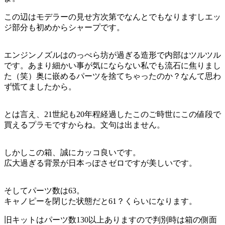
この辺はモデラーの見せ方次第でなんとでもなりますしエッ
ジ部分も初めからシャープです。
エンジンノズルはのっぺら坊が過ぎる造形で内部はツルツル
です。あまり細かい事が気にならない私でも流石に焦りまし
た（笑）奥に嵌めるパーツを捨てちゃったのか？なんて思わ
ず慌てましたから。
とは言え、21世紀も20年程経過したこのご時世にこの値段で
買えるプラモですからね。文句は出ません。
しかしこの箱、誠にカッコ良いです。
広大過ぎる背景が日本っぽさゼロですが美しいです。
そしてパーツ数は63。
キャノピーを閉じた状態だと61？くらいになります。
旧キットはパーツ数130以上ありますので判別時は箱の側面