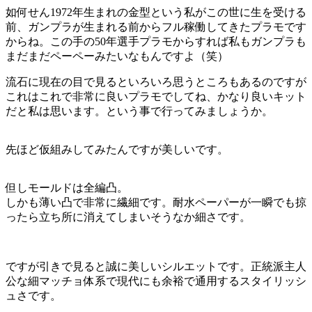
如何せん1972年生まれの金型という私がこの世に生を受ける
前、ガンプラが生まれる前からフル稼働してきたプラモです
からね。この手の50年選手プラモからすれば私もガンプラも
まだまだペーペーみたいなもんですよ（笑）
流石に現在の目で見るといろいろ思うところもあるのですが
これはこれで非常に良いプラモでしてね、かなり良いキット
だと私は思います。という事で行ってみましょうか。
先ほど仮組みしてみたんですが美しいです。
但しモールドは全編凸。
しかも薄い凸で非常に繊細です。耐水ペーパーが一瞬でも掠
ったら立ち所に消えてしまいそうなか細さです。
ですが引きで見ると誠に美しいシルエットです。正統派主人
公な細マッチョ体系で現代にも余裕で通用するスタイリッシ
ュさです。