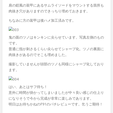
肩の鎧風の装甲にあるサムライソードをマウントする箇所も
肉抜き穴がありますのできっちり埋めておきます。
ちなみに方の装甲は後ハメ加工済みです。
鬼の面のツノはキンキンに尖らせています。写真左側のもの
です。
普通に指が刺さるくらい尖らせてシャープ化。ツノの裏面に
肉抜きがあるのでそこも埋めました。
撮影していませんが頭部のツノも同様にシャープ化しており
ます。
はい、あとはサフ待ち！
意外に時間が掛かってしまいましたが中々良い感じの仕上り
になりそうで今から完成が非常に楽しみであります。
明日はお待ちかねのF91のパチレビューです。乞うご期待！