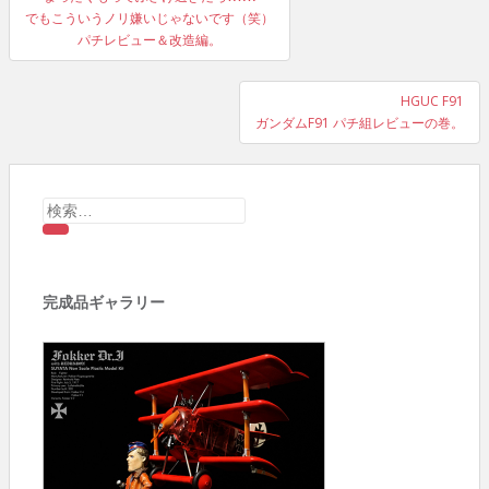
稿
でもこういうノリ嫌いじゃないです（笑）
パチレビュー＆改造編。
ナ
ビ
HGUC F91
ガンダムF91 パチ組レビューの巻。
ゲ
ー
検
シ
索:
ョ
完成品ギャラリー
ン