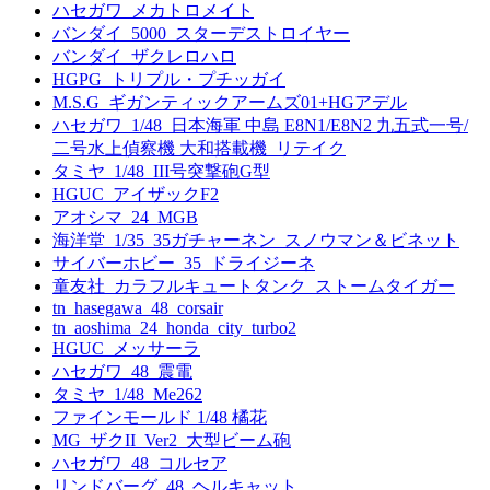
ハセガワ_メカトロメイト
バンダイ_5000_スターデストロイヤー
バンダイ_ザクレロハロ
HGPG_トリプル・プチッガイ
M.S.G_ギガンティックアームズ01+HGアデル
ハセガワ_1/48_日本海軍 中島 E8N1/E8N2 九五式一号/
二号水上偵察機 大和搭載機_リテイク
タミヤ_1/48_III号突撃砲G型
HGUC_アイザックF2
アオシマ_24_MGB
海洋堂_1/35_35ガチャーネン_スノウマン＆ビネット
サイバーホビー_35_ドライジーネ
童友社_カラフルキュートタンク_ストームタイガー
tn_hasegawa_48_corsair
tn_aoshima_24_honda_city_turbo2
HGUC_メッサーラ
ハセガワ_48_震電
タミヤ_1/48_Me262
ファインモールド 1/48 橘花
MG_ザクII_Ver2_大型ビーム砲
ハセガワ_48_コルセア
リンドバーグ_48_ヘルキャット