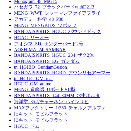
Monogram_48_MiG15
ハセガワ_72_ブラックバードwithD21B
MENG_WWT_シャーマンファイアフライ
アカデミー科学_48_P38
MENG_MENGKIDS_ツポレフ
BANDAISPIRITS_HGUC_バウンドドック
HGAC_リーオー
アオシマ_SD_サンダーバード2号
AOSHIMA_24_SAMBAR
BANDAISPIRITS_HGUC_234_ザク2体
BANDAISPIRITS_EG_ガンダム
tn_HGIBO_GundamGusion
BANDAISPIRITS_HGBD_アウンリゼアーマー
tn_HGUC_GM_real
HGUC_GM_anime
MENG_造艦師_UボートVII型
BANDAISPIRITS_144_30MM_水中ポルタ
海洋堂_35ガチャーネン_ハインリヒ
MAXファクトリー_1/350_チェルノアルファ
旧キット_モビルフラット
旧キット_モビルフラット
HGUC_ドム