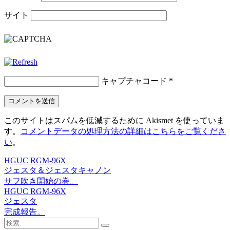
サイト
キャプチャコード
*
このサイトはスパムを低減するために Akismet を使っていま
す。
コメントデータの処理方法の詳細はこちらをご覧くださ
い
。
HGUC RGM-96X
投
ジェスタ＆ジェスタキャノン
稿
サフ吹き開始の巻。
HGUC RGM-96X
ナ
ジェスタ
ビ
完成報告。
検
ゲ