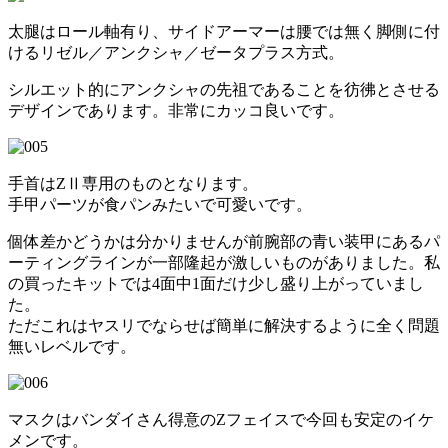
太腿はロール軸有り、サイドアーマーは腰では無く脚側に付
けるリゼル／アンクシャ／ゼータプラス方式。
シルエット的にアンクシャの先祖であることを彷彿とさせる
デザインであります。非常にカッコ良いです。
手首はZⅡ専用のものとなります。
手甲パーツが食パンみたいで可愛いです。
個体差かどうかは分かりませんが前腕部の青い装甲にあるパ
ーティングラインが一部隆起が激しいものがありました。私
の買ったキットでは4面中1面だけ少し盛り上がっていまし
た。
ただこれはヤスリでならせば簡単に解決するように全く問題
無いレベルです。
マスクはバンダイさん得意のZフェイスで今回も安定のイケ
メンです。