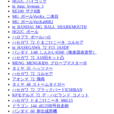
HGUC_ハイゴッグ
tn_hguc_hygogg_3
RE100_ザクII改
MG_ボールVer.Ka_二体目
MG_ボールVer.Ka06R2
tn_BANDAI_MG_BALL_SHARKMOUTH
HGUC_ボール
ハロプラ_ボールハロ
ハセガワ_72_たまごひこーき_コルセア
tn_HASEGAWA_72_F15_JASDF
バンダイ_1/48_しんかい6500（推進器改造型）
ハセガワ_72_A10旧キット凸
MENG_MENGKIDS_グローブマスターⅢ
タミヤ_35_ヘッツァー
ハセガワ_72_コルセア
アオシマ_72_飛燕
タミヤ_48_ストームタイガー
ハセガワ_72_ブラックバードICHIBAN
KPモデルズ_72_デ・ハビランド_コメット
ハセガワ_たまごひこーき_MiG15
ドラゴン_144_sIG33III号自走砲
バンダイ_60_射出成形機