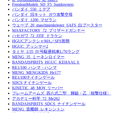
FreedomModels_SD_F5_Sundowners
バンダイ_550_ミデア
バンダイ_旧キット_ガウ攻撃空母
バンダイ_1200_マゼラン
ウェーブ_20_maschinenkrieger_SAFS_白ブースター
MAXFACTORY_72_ブリザードガンナー
ハセガワ_72_J35F_ドラケン
HGUCアンクシャMA／SFS形態
HGUC_アッシマー2
タミヤ_1/35_IV号駆逐戦車L/70ラング
MENG_35_ミーネンロイマー
BANDAISPIRITS_HGUC_KEHAALⅡ
RE1/100_ハンマ・ハンマ
MENG_MENGKIDS_He177
RE1/100ナイチンゲール
SDCS ナイチンゲール
KINETIC_48_MQ9_リーパー
フレームアームズ_四八式二型 輝鎚・乙〈狙撃仕様〉
アカデミー科学_72_Me262
BANDAISPIRITS_SDCS_ナイチンゲール
MENG_造艦師_レキシントン