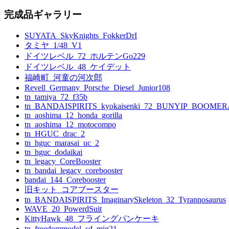
索:
完成品ギャラリー
ー
シ
SUYATA_SkyKnights_FokkerDrI
タミヤ_1/48_V1
ョ
ドイツレベル_72_ホルテンGo229
ン
ドイツレベル_48_ケイデット
福崎町_河童の河次郎
Revell_Germany_Porsche_Diesel_Junior108
tn_tamiya_72_f35b
tn_BANDAISPIRITS_kyokaisenki_72_BUNYIP_BOOME
tn_aoshima_12_honda_gorilla
tn_aoshima_12_motocompo
tn_HGUC_drac_2
tn_hguc_marasai_uc_2
tn_hguc_dodaikai
tn_legacy_CoreBooster
tn_bandai_legacy_corebooster
bandai_144_Corebooster
旧キット_コアブースター
tn_BANDAISPIRITS_ImaginarySkeleton_32_Tyrannosaurus
WAVE_20_PowerdSuit
KittyHawk_48_フライングパンケーキ
tn_freedommodel_sd_mig21