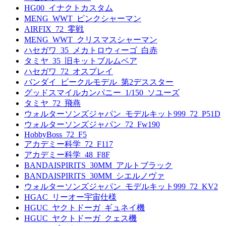
HG00_イナクトカスタム
MENG_WWT_ピンクシャーマン
AIRFIX_72_零戦
MENG_WWT_クリスマスシャーマン
ハセガワ_35_メカトロウィーゴ_白赤
タミヤ_35_旧キットブルムベア
ハセガワ_72_オスプレイ
バンダイ_ビークルモデル_第2デススター
グッドスマイルカンパニー_1/150_ソユーズ
タミヤ_72_飛燕
ウォルターソンズジャパン_モデルキット999_72_P51D
ウォルターソンズジャパン_72_Fw190
HobbyBoss_72_F5
アカデミー科学_72_F117
アカデミー科学_48_F8F
BANDAISPIRITS_30MM_アルトブラック
BANDAISPIRITS_30MM_シエルノヴァ
ウォルターソンズジャパン_モデルキット999_72_KV2
HGAC_リーオー宇宙仕様
HGUC_ヤクトドーガ_ギュネイ機
HGUC_ヤクトドーガ_クェス機