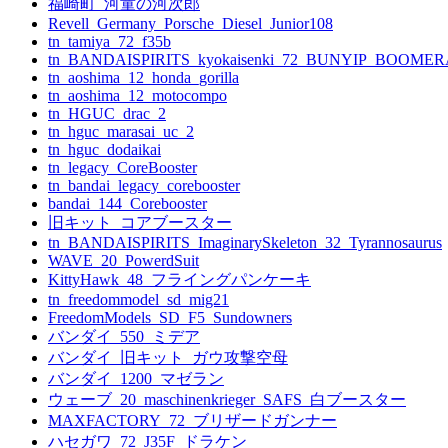
福崎町_河童の河次郎
ョ
Revell_Germany_Porsche_Diesel_Junior108
tn_tamiya_72_f35b
ン
tn_BANDAISPIRITS_kyokaisenki_72_BUNYIP_BOOME
tn_aoshima_12_honda_gorilla
tn_aoshima_12_motocompo
tn_HGUC_drac_2
tn_hguc_marasai_uc_2
tn_hguc_dodaikai
tn_legacy_CoreBooster
tn_bandai_legacy_corebooster
bandai_144_Corebooster
旧キット_コアブースター
tn_BANDAISPIRITS_ImaginarySkeleton_32_Tyrannosaurus
WAVE_20_PowerdSuit
KittyHawk_48_フライングパンケーキ
tn_freedommodel_sd_mig21
FreedomModels_SD_F5_Sundowners
バンダイ_550_ミデア
バンダイ_旧キット_ガウ攻撃空母
バンダイ_1200_マゼラン
ウェーブ_20_maschinenkrieger_SAFS_白ブースター
MAXFACTORY_72_ブリザードガンナー
ハセガワ_72_J35F_ドラケン