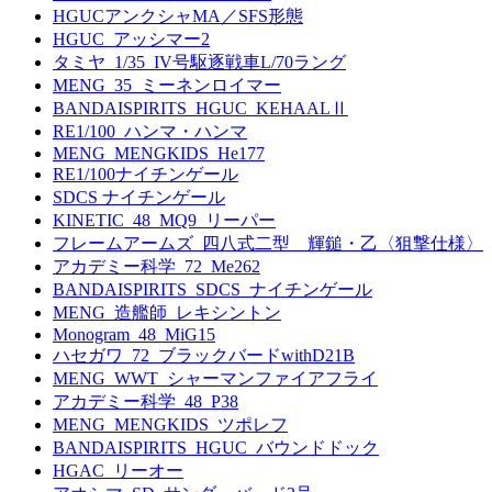
HGUCアンクシャMA／SFS形態
HGUC_アッシマー2
タミヤ_1/35_IV号駆逐戦車L/70ラング
MENG_35_ミーネンロイマー
BANDAISPIRITS_HGUC_KEHAALⅡ
RE1/100_ハンマ・ハンマ
MENG_MENGKIDS_He177
RE1/100ナイチンゲール
SDCS ナイチンゲール
KINETIC_48_MQ9_リーパー
フレームアームズ_四八式二型 輝鎚・乙〈狙撃仕様〉
アカデミー科学_72_Me262
BANDAISPIRITS_SDCS_ナイチンゲール
MENG_造艦師_レキシントン
Monogram_48_MiG15
ハセガワ_72_ブラックバードwithD21B
MENG_WWT_シャーマンファイアフライ
アカデミー科学_48_P38
MENG_MENGKIDS_ツポレフ
BANDAISPIRITS_HGUC_バウンドドック
HGAC_リーオー