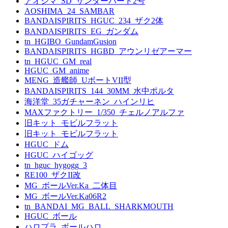
アオシマ_SD_サンダーバード2号
AOSHIMA_24_SAMBAR
BANDAISPIRITS_HGUC_234_ザク2体
BANDAISPIRITS_EG_ガンダム
tn_HGIBO_GundamGusion
BANDAISPIRITS_HGBD_アウンリゼアーマー
tn_HGUC_GM_real
HGUC_GM_anime
MENG_造艦師_UボートVII型
BANDAISPIRITS_144_30MM_水中ポルタ
海洋堂_35ガチャーネン_ハインリヒ
MAXファクトリー_1/350_チェルノアルファ
旧キット_モビルフラット
旧キット_モビルフラット
HGUC_ドム
HGUC_ハイゴッグ
tn_hguc_hygogg_3
RE100_ザクII改
MG_ボールVer.Ka_二体目
MG_ボールVer.Ka06R2
tn_BANDAI_MG_BALL_SHARKMOUTH
HGUC_ボール
ハロプラ_ボールハロ