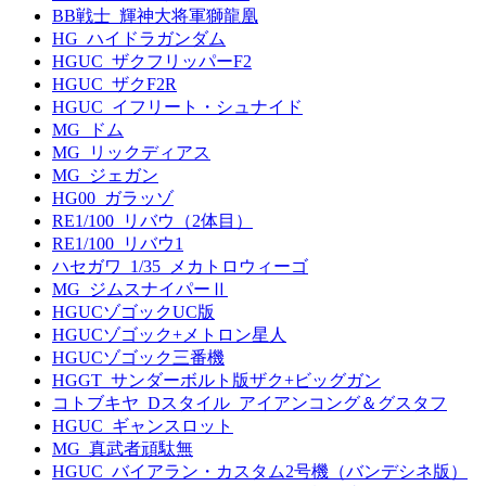
BB戦士_輝神大将軍獅龍凰
HG_ハイドラガンダム
HGUC_ザクフリッパーF2
HGUC_ザクF2R
HGUC_イフリート・シュナイド
MG_ドム
MG_リックディアス
MG_ジェガン
HG00_ガラッゾ
RE1/100_リバウ（2体目）
RE1/100_リバウ1
ハセガワ_1/35_メカトロウィーゴ
MG_ジムスナイパーⅡ
HGUCゾゴックUC版
HGUCゾゴック+メトロン星人
HGUCゾゴック三番機
HGGT_サンダーボルト版ザク+ビッグガン
コトブキヤ_Dスタイル_アイアンコング＆グスタフ
HGUC_ギャンスロット
MG_真武者頑駄無
HGUC_バイアラン・カスタム2号機（バンデシネ版）