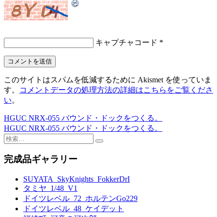
キャプチャコード
*
このサイトはスパムを低減するために Akismet を使っていま
す。
コメントデータの処理方法の詳細はこちらをご覧くださ
い
。
HGUC NRX-055 バウンド・ドックをつくる。
投
HGUC NRX-055 バウンド・ドックをつくる。
稿
検
索:
ナ
完成品ギャラリー
ビ
SUYATA_SkyKnights_FokkerDrI
ゲ
タミヤ_1/48_V1
ー
ドイツレベル_72_ホルテンGo229
ドイツレベル_48_ケイデット
シ