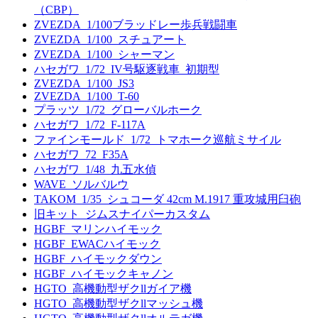
（CBP）
ZVEZDA_1/100ブラッドレー歩兵戦闘車
ZVEZDA_1/100_スチュアート
ZVEZDA_1/100_シャーマン
ハセガワ_1/72_IV号駆逐戦車_初期型
ZVEZDA_1/100_JS3
ZVEZDA_1/100_T-60
プラッツ_1/72_グローバルホーク
ハセガワ_1/72_F-117A
ファインモールド_1/72_トマホーク巡航ミサイル
ハセガワ_72_F35A
ハセガワ_1/48_九五水偵
WAVE_ソルバルウ
TAKOM_1/35_シュコーダ 42cm M.1917 重攻城用臼砲
旧キット_ジムスナイパーカスタム
HGBF_マリンハイモック
HGBF_EWACハイモック
HGBF_ハイモックダウン
HGBF_ハイモックキャノン
HGTO_高機動型ザクllガイア機
HGTO_高機動型ザクllマッシュ機