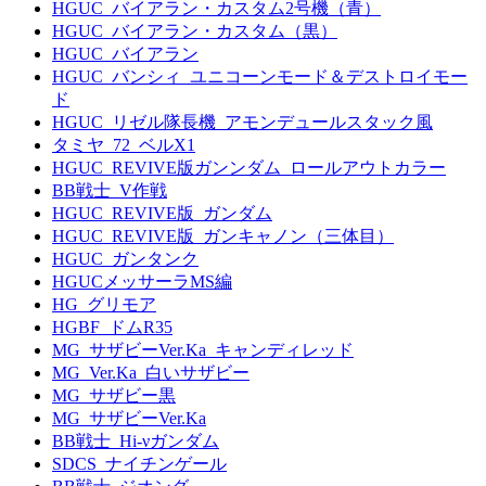
HGUC_バイアラン・カスタム2号機（青）
HGUC_バイアラン・カスタム（黒）
HGUC_バイアラン
HGUC_バンシィ_ユニコーンモード＆デストロイモー
ド
HGUC_リゼル隊長機_アモンデュールスタック風
タミヤ_72_ベルX1
HGUC_REVIVE版ガンンダム_ロールアウトカラー
BB戦士_V作戦
HGUC_REVIVE版_ガンダム
HGUC_REVIVE版_ガンキャノン（三体目）
HGUC_ガンタンク
HGUCメッサーラMS編
HG_グリモア
HGBF_ドムR35
MG_サザビーVer.Ka_キャンディレッド
MG_Ver.Ka_白いサザビー
MG_サザビー黒
MG_サザビーVer.Ka
BB戦士_Hi-νガンダム
SDCS_ナイチンゲール