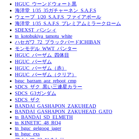
HGUC_ウーンドウォート黒
海洋堂_1/35_35ガチャーネン_S.A.F.S
ウェーブ_1/20_S.A.F.S_ファイアボール
海洋堂_1/35_S.A.F.S_プレミアムミラークローム
SDEXST_バンシィ
tn_kotobukiya_tamotu_white
ハセガワ_72_ブラックバードICHIBAN
モンモデル_WWT_パンター
HGUC_バーザム_四体目
HGUC_バーザム
HGUC_バーザム（赤）
HGUC_バーザム（クリア）
hguc_barzam_aoz_reboot_cmp
SDCS_ザク_黒い三連星カラー
SDCS_G3ガンダム
SDCS_ザク
BANDAI_GASHAPON_ZAKUHEAD
BANDAI_GASHAPON_ZAKUHEAD_GATO
tn_BANDAI_SD_ELMETH
tn_KINETIC_48_RQ4
tn_hguc_gelgoog_jager
tn_hguc_exs