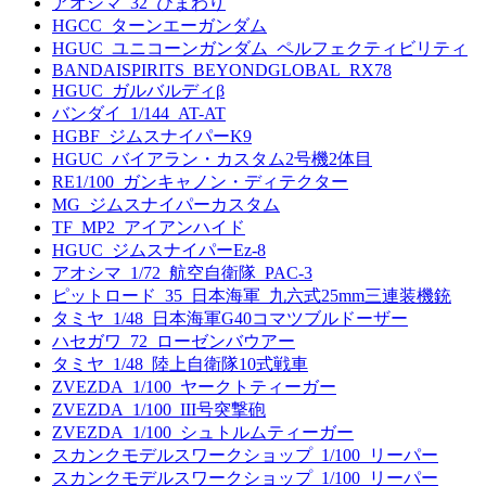
アオシマ_32_ひまわり
HGCC_ターンエーガンダム
HGUC_ユニコーンガンダム_ペルフェクティビリティ
BANDAISPIRITS_BEYONDGLOBAL_RX78
HGUC_ガルバルディβ
バンダイ_1/144_AT-AT
HGBF_ジムスナイパーK9
HGUC_バイアラン・カスタム2号機2体目
RE1/100_ガンキャノン・ディテクター
MG_ジムスナイパーカスタム
TF_MP2_アイアンハイド
HGUC_ジムスナイパーEz-8
アオシマ_1/72_航空自衛隊_PAC-3
ピットロード_35_日本海軍_九六式25mm三連装機銃
タミヤ_1/48_日本海軍G40コマツブルドーザー
ハセガワ_72_ローゼンバウアー
タミヤ_1/48_陸上自衛隊10式戦車
ZVEZDA_1/100_ヤークトティーガー
ZVEZDA_1/100_III号突撃砲
ZVEZDA_1/100_シュトルムティーガー
スカンクモデルスワークショップ_1/100_リーパー
スカンクモデルスワークショップ_1/100_リーパー