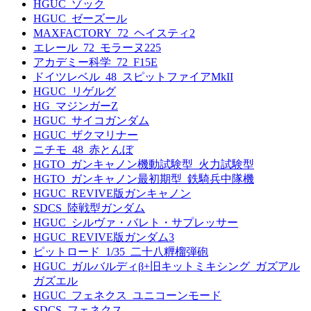
HGUC_ゾック
HGUC_ゼーズール
MAXFACTORY_72_ヘイスティ2
エレール_72_モラーヌ225
アカデミー科学_72_F15E
ドイツレベル_48_スピットファイアMkII
HGUC_リゲルグ
HG_マジンガーZ
HGUC_サイコガンダム
HGUC_ザクマリナー
ニチモ_48_赤とんぼ
HGTO_ガンキャノン機動試験型_火力試験型
HGTO_ガンキャノン最初期型_鉄騎兵中隊機
HGUC_REVIVE版ガンキャノン
SDCS_陸戦型ガンダム
HGUC_シルヴァ・バレト・サプレッサー
HGUC_REVIVE版ガンダム3
ピットロード_1/35_二十八糎榴弾砲
HGUC_ガルバルディβ+旧キットミキシング_ガズアル
ガズエル
HGUC_フェネクス_ユニコーンモード
SDCS_フェネクス