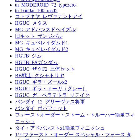
tn_MODEROID_72_typezero
tn_bandai_100_ms05
コトブキヤ_レヴァナントアイ
HGUC_メタス
MG_アドバンスドヘイズル
旧キット_ザンジバル
MG_キュベレイダムド1
MG_キュベレイダムド2
HGTB_ジム
HGTB_FAガンダム
HGUC_ザクF2_三体セット
BB戦士_クシャトリヤ
HGUC_ギラ・ズールx2
HGUC_ギラ・ドーガ（グレー）
HGUC_ガーベラテトラ_リテイク
バンダイ_12_グリーヴァス将軍
バンダイ_ボバフェット
ファーストオーダー・ストーム・トルーパー簡単フィ
ニッシュ
タイ・アドバンストx1簡単フィニッシュ
1/72ファースト・オーダー スペシャル・フォース タ