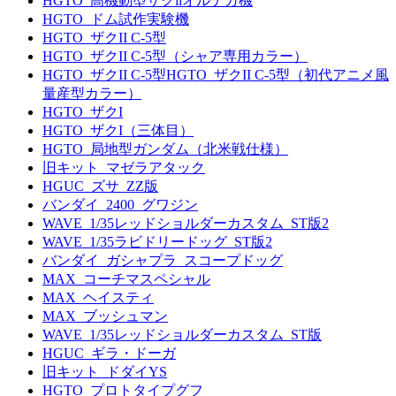
HGTO_高機動型ザクllオルテガ機
HGTO_ドム試作実験機
HGTO_ザクII C-5型
HGTO_ザクII C-5型（シャア専用カラー）
HGTO_ザクII C-5型HGTO_ザクII C-5型（初代アニメ風
量産型カラー）
HGTO_ザクI
HGTO_ザクI（三体目）
HGTO_局地型ガンダム（北米戦仕様）
旧キット_マゼラアタック
HGUC_ズサ_ZZ版
バンダイ_2400_グワジン
WAVE_1/35レッドショルダーカスタム_ST版2
WAVE_1/35ラビドリードッグ_ST版2
バンダイ_ガシャプラ_スコープドッグ
MAX_コーチマスペシャル
MAX_ヘイスティ
MAX_ブッシュマン
WAVE_1/35レッドショルダーカスタム_ST版
HGUC_ギラ・ドーガ
旧キット_ドダイYS
HGTO_プロトタイプグフ