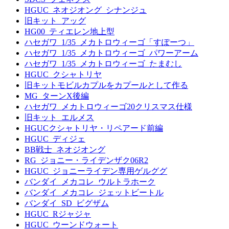
HGUC_ネオジオング_シナンジュ
旧キット_アッグ
HG00_ティエレン地上型
ハセガワ_1/35_メカトロウィーゴ「すぽーつ」
ハセガワ_1/35_メカトロウィーゴ_パワーアーム
ハセガワ_1/35_メカトロウィーゴ_たまむし
HGUC_クシャトリヤ
旧キットモビルカプルをカプールとして作る
MG_ターンX後編
ハセガワ_メカトロウィーゴ20クリスマス仕様
旧キット_エルメス
HGUCクシャトリヤ・リペアード前編
HGUC_ディジェ
BB戦士_ネオジオング
RG_ジョニー・ライデンザク06R2
HGUC_ジョニーライデン専用ゲルググ
バンダイ_メカコレ_ウルトラホーク
バンダイ_メカコレ_ジェットビートル
バンダイ_SD_ビグザム
HGUC_Rジャジャ
HGUC_ウーンドウォート