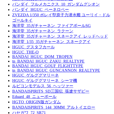
バンダイ_フルメカニクス_10_ガンダムグシオン
バンダイ_HGUC_ペーネロペー
ZVEZDA 1/350 ボレイ型原子力潜水艦 ユーリイ・ドル
ゴールキイ
海洋堂_35ガチャーネン_ファイアボールSG
海洋堂_35ガチャーネン_ラクーン
海洋堂_35ガチャーネン_スネークアイ_レッドヘッド
海洋堂_1/35_35ガチャーネン_スネークアイ
HGUC_グスタフカール
HGUC_THE-O
BANDAI_HGUC_DOM_TROPEN
tn_BANDAI_HGUC_ZAKU_REALTYPE
BANDAI_HGUC_GOUF_FLIGHTTYPE
tn_BANDAI_HGUC_GUNCANNON_REALTYPE
HGUC_ゲルググマリーネ
HGUC_ゲルググマリーネ_シーマ機
ルビコンモデルス_56_ヘッツァー
BANDAISPIRITS_SD三国伝_張遼サザビー
Eduard_48_ニューポール
HGTO_ORIGIN版ガンダム
BANDAISPIRITS_144_30MM_アルトイエロー
ハセガワ_72_SR71