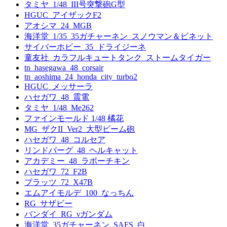
タミヤ_1/48_III号突撃砲G型
HGUC_アイザックF2
アオシマ_24_MGB
海洋堂_1/35_35ガチャーネン_スノウマン＆ビネット
サイバーホビー_35_ドライジーネ
童友社_カラフルキュートタンク_ストームタイガー
tn_hasegawa_48_corsair
tn_aoshima_24_honda_city_turbo2
HGUC_メッサーラ
ハセガワ_48_震電
タミヤ_1/48_Me262
ファインモールド 1/48 橘花
MG_ザクII_Ver2_大型ビーム砲
ハセガワ_48_コルセア
リンドバーグ_48_ヘルキャット
アカデミー_48_ラボーチキン
ハセガワ_72_F2B
プラッツ_72_X47B
エムアイモルデ_100_なっちん
RG_サザビー
バンダイ_RG_νガンダム
海洋堂_35ガチャーネン_SAFS_白