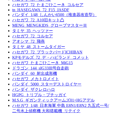
ハセガワ_72_たまごひこーき_コルセア
tn_HASEGAWA_72_F15_JASDF
バンダイ_1/48_しんかい6500（推進器改造型）
ハセガワ_72_A10旧キット凸
MENG_MENGKIDS_グローブマスターⅢ
タミヤ_35_ヘッツァー
ハセガワ_72_コルセア
アオシマ_72_飛燕
タミヤ_48_ストームタイガー
ハセガワ_72_ブラックバードICHIBAN
KPモデルズ_72_デ・ハビランド_コメット
ハセガワ_たまごひこーき_MiG15
ドラゴン_144_sIG33III号自走砲
バンダイ_60_射出成形機
ハセガワ_メカトロメイト
バンダイ_5000_スターデストロイヤー
バンダイ_ザクレロハロ
HGPG_トリプル・プチッガイ
M.S.G_ギガンティックアームズ01+HGアデル
ハセガワ_1/48_日本海軍 中島 E8N1/E8N2 九五式一号/
二号水上偵察機 大和搭載機_リテイク