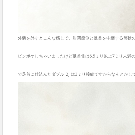
外装を外すとこんな感じで、肘関節側と足首を中継する筒状
ピンボケしちゃいましたけど足首側は6.5ミリ以上7ミリ未満
で足首に仕込んだダブル BJ は3ミリ接続ですからなんとか