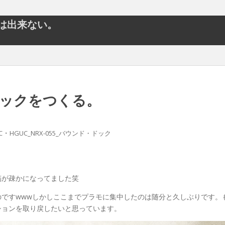
とは出来ない。
・ドックをつくる。
・
C
HGUC_NRX-055_バウンド・ドック
稿が疎かになってました笑
のですwwwしかしここまでプラモに集中したのは随分と久しぶりです。
ションを取り戻したいと思っています。