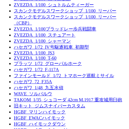
ZVEZDA_1/100_シュトルムティーガー
スカンクモデルスワークショップ_1/100_リーパー
スカンクモデルスワークショップ_1/100_リーパー
（CBP）
ZVEZDA_1/100ブラッドレー歩兵戦闘車
ZVEZDA_1/100_スチュアート
ZVEZDA_1/100_シャーマン
ハセガワ_1/72_IV号駆逐戦車_初期型
ZVEZDA_1/100_JS3
ZVEZDA_1/100_T-60
プラッツ_1/72_グローバルホーク
ハセガワ_1/72_F-117A
ファインモールド_1/72_トマホーク巡航ミサイル
ハセガワ_72_F35A
ハセガワ_1/48_九五水偵
WAVE_ソルバルウ
TAKOM_1/35_シュコーダ 42cm M.1917 重攻城用臼砲
旧キット_ジムスナイパーカスタム
HGBF_マリンハイモック
HGBF_EWACハイモック
HGBF_ハイモックダウン