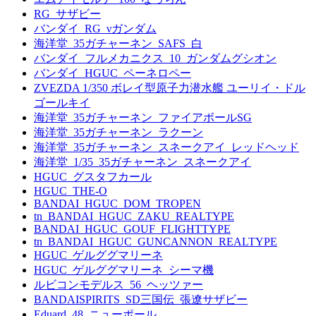
RG_サザビー
バンダイ_RG_νガンダム
海洋堂_35ガチャーネン_SAFS_白
バンダイ_フルメカニクス_10_ガンダムグシオン
バンダイ_HGUC_ペーネロペー
ZVEZDA 1/350 ボレイ型原子力潜水艦 ユーリイ・ドル
ゴールキイ
海洋堂_35ガチャーネン_ファイアボールSG
海洋堂_35ガチャーネン_ラクーン
海洋堂_35ガチャーネン_スネークアイ_レッドヘッド
海洋堂_1/35_35ガチャーネン_スネークアイ
HGUC_グスタフカール
HGUC_THE-O
BANDAI_HGUC_DOM_TROPEN
tn_BANDAI_HGUC_ZAKU_REALTYPE
BANDAI_HGUC_GOUF_FLIGHTTYPE
tn_BANDAI_HGUC_GUNCANNON_REALTYPE
HGUC_ゲルググマリーネ
HGUC_ゲルググマリーネ_シーマ機
ルビコンモデルス_56_ヘッツァー
BANDAISPIRITS_SD三国伝_張遼サザビー
Eduard_48_ニューポール