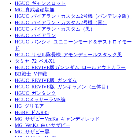
HGUC_ギャンスロット
MG_真武者頑駄無
HGUC_バイアラン・カスタム2号機（バンデシネ版）
HGUC_バイアラン・カスタム2号機（青）
HGUC_バイアラン・カスタム（黒）
HGUC_バイアラン
HGUC_バンシィ_ユニコーンモード＆デストロイモー
ド
HGUC_リゼル隊長機_アモンデュールスタック風
タミヤ_72_ベルX1
HGUC_REVIVE版ガンンダム_ロールアウトカラー
BB戦士_V作戦
HGUC_REVIVE版_ガンダム
HGUC_REVIVE版_ガンキャノン（三体目）
HGUC_ガンタンク
HGUCメッサーラMS編
HG_グリモア
HGBF_ドムR35
MG_サザビーVer.Ka_キャンディレッド
MG_Ver.Ka_白いサザビー
MG_サザビー黒