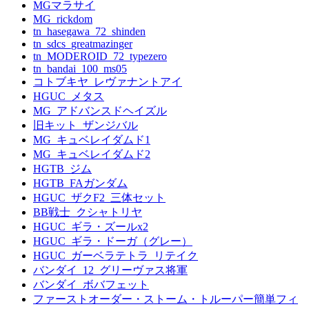
MGマラサイ
MG_rickdom
tn_hasegawa_72_shinden
tn_sdcs_greatmazinger
tn_MODEROID_72_typezero
tn_bandai_100_ms05
コトブキヤ_レヴァナントアイ
HGUC_メタス
MG_アドバンスドヘイズル
旧キット_ザンジバル
MG_キュベレイダムド1
MG_キュベレイダムド2
HGTB_ジム
HGTB_FAガンダム
HGUC_ザクF2_三体セット
BB戦士_クシャトリヤ
HGUC_ギラ・ズールx2
HGUC_ギラ・ドーガ（グレー）
HGUC_ガーベラテトラ_リテイク
バンダイ_12_グリーヴァス将軍
バンダイ_ボバフェット
ファーストオーダー・ストーム・トルーパー簡単フィ