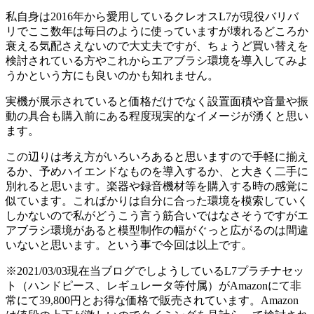
私自身は2016年から愛用しているクレオスL7が現役バリバ
リでここ数年は毎日のように使っていますが壊れるどころか
衰える気配さえないので大丈夫ですが、ちょうど買い替えを
検討されている方やこれからエアブラシ環境を導入してみよ
うかという方にも良いのかも知れません。
実機が展示されていると価格だけでなく設置面積や音量や振
動の具合も購入前にある程度現実的なイメージが湧くと思い
ます。
この辺りは考え方がいろいろあると思いますので手軽に揃え
るか、予めハイエンドなものを導入するか、と大きく二手に
別れると思います。楽器や録音機材等を購入する時の感覚に
似ています。こればかりは自分に合った環境を模索していく
しかないので私がどうこう言う筋合いではなさそうですがエ
アブラシ環境があると模型制作の幅がぐっと広がるのは間違
いないと思います。という事で今回は以上です。
※2021/03/03現在当ブログでしようしているL7プラチナセッ
ト（ハンドピース、レギュレータ等付属）がAmazonにて非
常にて39,800円とお得な価格で販売されています。Amazon