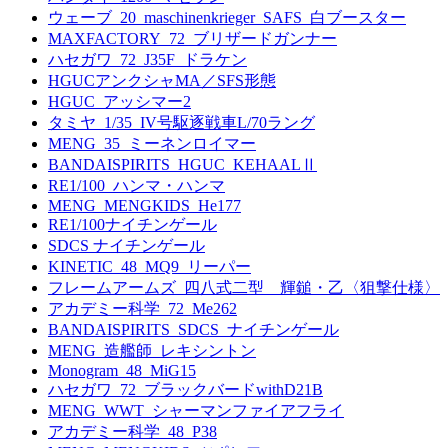
ウェーブ_20_maschinenkrieger_SAFS_白ブースター
MAXFACTORY_72_ブリザードガンナー
ハセガワ_72_J35F_ドラケン
HGUCアンクシャMA／SFS形態
HGUC_アッシマー2
タミヤ_1/35_IV号駆逐戦車L/70ラング
MENG_35_ミーネンロイマー
BANDAISPIRITS_HGUC_KEHAALⅡ
RE1/100_ハンマ・ハンマ
MENG_MENGKIDS_He177
RE1/100ナイチンゲール
SDCS ナイチンゲール
KINETIC_48_MQ9_リーパー
フレームアームズ_四八式二型 輝鎚・乙〈狙撃仕様〉
アカデミー科学_72_Me262
BANDAISPIRITS_SDCS_ナイチンゲール
MENG_造艦師_レキシントン
Monogram_48_MiG15
ハセガワ_72_ブラックバードwithD21B
MENG_WWT_シャーマンファイアフライ
アカデミー科学_48_P38