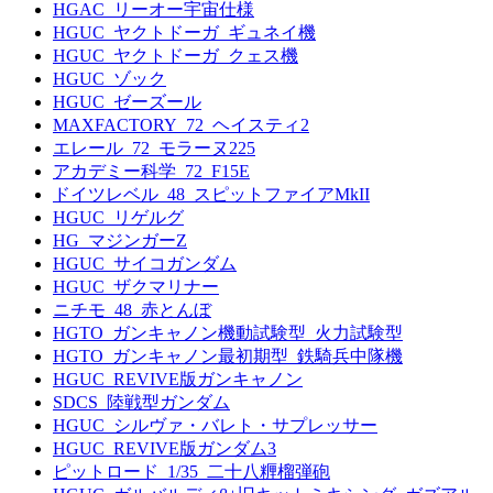
HGAC_リーオー宇宙仕様
HGUC_ヤクトドーガ_ギュネイ機
HGUC_ヤクトドーガ_クェス機
HGUC_ゾック
HGUC_ゼーズール
MAXFACTORY_72_ヘイスティ2
エレール_72_モラーヌ225
アカデミー科学_72_F15E
ドイツレベル_48_スピットファイアMkII
HGUC_リゲルグ
HG_マジンガーZ
HGUC_サイコガンダム
HGUC_ザクマリナー
ニチモ_48_赤とんぼ
HGTO_ガンキャノン機動試験型_火力試験型
HGTO_ガンキャノン最初期型_鉄騎兵中隊機
HGUC_REVIVE版ガンキャノン
SDCS_陸戦型ガンダム
HGUC_シルヴァ・バレト・サプレッサー
HGUC_REVIVE版ガンダム3
ピットロード_1/35_二十八糎榴弾砲