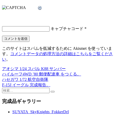
キャプチャコード
*
このサイトはスパムを低減するために Akismet を使っていま
す。
コメントデータの処理方法の詳細はこちらをご覧くださ
い
。
アオシマ 1/24 スバル K88 サンバー
投
ハイルーフ4WD ’80 郵便配達車 をつくる。
稿
ハセガワ 1/72 航空自衛隊
F-15J イーグル 完成報告。
ナ
検
ビ
索:
完成品ギャラリー
ゲ
ー
SUYATA_SkyKnights_FokkerDrI