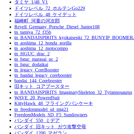
タミヤ_1/48_V1
シ
ドイツレベル_72_ホルテンGo229
ョ
ドイツレベル_48_ケイデット
福崎町_河童の河次郎
ン
Revell_Germany_Porsche_Diesel_Junior108
tn_tamiya_72_f35b
tn_BANDAISPIRITS_kyokaisenki_72_BUNYIP_BOOME
tn_aoshima_12_honda_gorilla
tn_aoshima_12_motocompo
tn_HGUC_drac_2
tn_hguc_marasai_uc_2
tn_hguc_dodaikai
tn_legacy_CoreBooster
tn_bandai_legacy_corebooster
bandai_144_Corebooster
旧キット_コアブースター
tn_BANDAISPIRITS_ImaginarySkeleton_32_Tyrannosaurus
WAVE_20_PowerdSuit
KittyHawk_48_フライングパンケーキ
tn_freedommodel_sd_mig21
FreedomModels_SD_F5_Sundowners
バンダイ_550_ミデア
バンダイ_旧キット_ガウ攻撃空母
バンダイ_1200_マゼラン