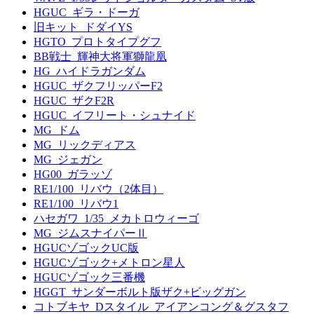
HGUC_ギラ・ドーガ
旧キット_ドダイYS
HGTO_プロトタイプグフ
BB戦士_輝神大将軍獅龍凰
HG_ハイドラガンダム
HGUC_ザクフリッパーF2
HGUC_ザクF2R
HGUC_イフリート・シュナイド
MG_ドム
MG_リックディアス
MG_ジェガン
HG00_ガラッゾ
RE1/100_リバウ（2体目）
RE1/100_リバウ1
ハセガワ_1/35_メカトロウィーゴ
MG_ジムスナイパーⅡ
HGUCゾゴックUC版
HGUCゾゴック+メトロン星人
HGUCゾゴック三番機
HGGT_サンダーボルト版ザク+ビッグガン
コトブキヤ_Dスタイル_アイアンコング＆グスタフ