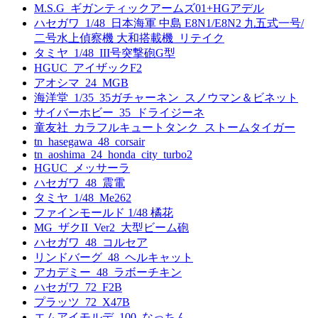
M.S.G_ギガンティックアームズ01+HGアデル
ハセガワ_1/48_日本海軍 中島 E8N1/E8N2 九五式一号/
二号水上偵察機 大和搭載機_リテイク
タミヤ_1/48_III号突撃砲G型
HGUC_アイザックF2
アオシマ_24_MGB
海洋堂_1/35_35ガチャーネン_スノウマン＆ビネット
サイバーホビー_35_ドライジーネ
童友社_カラフルキュートタンク_ストームタイガー
tn_hasegawa_48_corsair
tn_aoshima_24_honda_city_turbo2
HGUC_メッサーラ
ハセガワ_48_震電
タミヤ_1/48_Me262
ファインモールド 1/48 橘花
MG_ザクII_Ver2_大型ビーム砲
ハセガワ_48_コルセア
リンドバーグ_48_ヘルキャット
アカデミー_48_ラボーチキン
ハセガワ_72_F2B
プラッツ_72_X47B
エムアイモルデ_100_なっちん