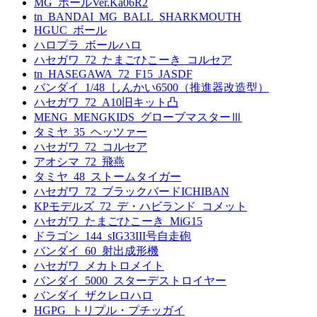
MG_ボールVer.Ka06R2
tn_BANDAI_MG_BALL_SHARKMOUTH
HGUC_ボール
ハロプラ_ボールハロ
ハセガワ_72_たまごひこーき_コルセア
tn_HASEGAWA_72_F15_JASDF
バンダイ_1/48_しんかい6500（推進器改造型）
ハセガワ_72_A10旧キット凸
MENG_MENGKIDS_グローブマスターⅢ
タミヤ_35_ヘッツァー
ハセガワ_72_コルセア
アオシマ_72_飛燕
タミヤ_48_ストームタイガー
ハセガワ_72_ブラックバードICHIBAN
KPモデルズ_72_デ・ハビランド_コメット
ハセガワ_たまごひこーき_MiG15
ドラゴン_144_sIG33III号自走砲
バンダイ_60_射出成形機
ハセガワ_メカトロメイト
バンダイ_5000_スターデストロイヤー
バンダイ_ザクレロハロ
HGPG_トリプル・プチッガイ