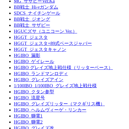
MG_サザビーVer.Ka
BB戦士_Hi-νガンダム
SDCS_ナイチンゲール
BB戦士_ジオング
BB戦士_サザビー
HGUCズサ（ユニコーン Ver.）
HGGT_ジェスタ
HGGT_ジェスタ+89式ベースジャバー
HGGT_ジェスタキャノン
HGIBO_漏影
HGIBO_ゲイレール
HGIBO グレイズ地上戦仕様（リッターベース）
HGIBO_ランドマンロディ
HGIBO_グレイズアイン
1/100IBO_1/100IBO_グレイズ地上戦仕様
HGIBO_クタン参型
HGIBO_流星号
HGIBO_グレイズリッター（マクギリス機）
HGIBO_ヘルムヴィーゲ・リンカー
HGIBO_獅電1
HGIBO_獅電2
HGIBO_グレイズ改