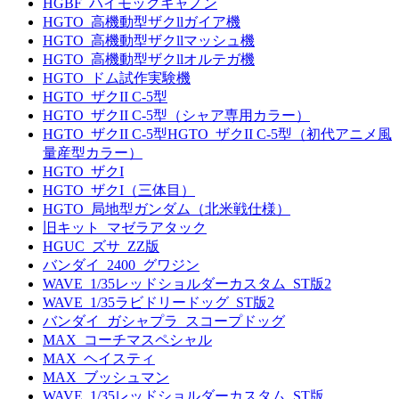
HGBF_ハイモックキャノン
HGTO_高機動型ザクllガイア機
HGTO_高機動型ザクllマッシュ機
HGTO_高機動型ザクllオルテガ機
HGTO_ドム試作実験機
HGTO_ザクII C-5型
HGTO_ザクII C-5型（シャア専用カラー）
HGTO_ザクII C-5型HGTO_ザクII C-5型（初代アニメ風
量産型カラー）
HGTO_ザクI
HGTO_ザクI（三体目）
HGTO_局地型ガンダム（北米戦仕様）
旧キット_マゼラアタック
HGUC_ズサ_ZZ版
バンダイ_2400_グワジン
WAVE_1/35レッドショルダーカスタム_ST版2
WAVE_1/35ラビドリードッグ_ST版2
バンダイ_ガシャプラ_スコープドッグ
MAX_コーチマスペシャル
MAX_ヘイスティ
MAX_ブッシュマン
WAVE_1/35レッドショルダーカスタム_ST版