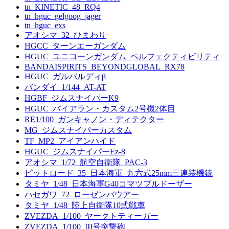
tn_KINETIC_48_RQ4
tn_hguc_gelgoog_jager
tn_hguc_exs
アオシマ_32_ひまわり
HGCC_ターンエーガンダム
HGUC_ユニコーンガンダム_ペルフェクティビリティ
BANDAISPIRITS_BEYONDGLOBAL_RX78
HGUC_ガルバルディβ
バンダイ_1/144_AT-AT
HGBF_ジムスナイパーK9
HGUC_バイアラン・カスタム2号機2体目
RE1/100_ガンキャノン・ディテクター
MG_ジムスナイパーカスタム
TF_MP2_アイアンハイド
HGUC_ジムスナイパーEz-8
アオシマ_1/72_航空自衛隊_PAC-3
ピットロード_35_日本海軍_九六式25mm三連装機銃
タミヤ_1/48_日本海軍G40コマツブルドーザー
ハセガワ_72_ローゼンバウアー
タミヤ_1/48_陸上自衛隊10式戦車
ZVEZDA_1/100_ヤークトティーガー
ZVEZDA_1/100_III号突撃砲