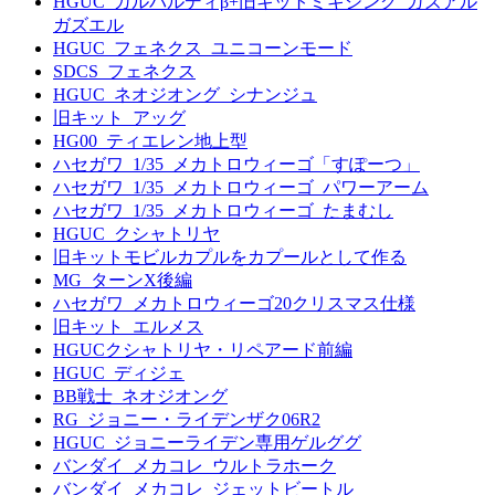
HGUC_ガルバルディβ+旧キットミキシング_ガズアル
ガズエル
HGUC_フェネクス_ユニコーンモード
SDCS_フェネクス
HGUC_ネオジオング_シナンジュ
旧キット_アッグ
HG00_ティエレン地上型
ハセガワ_1/35_メカトロウィーゴ「すぽーつ」
ハセガワ_1/35_メカトロウィーゴ_パワーアーム
ハセガワ_1/35_メカトロウィーゴ_たまむし
HGUC_クシャトリヤ
旧キットモビルカプルをカプールとして作る
MG_ターンX後編
ハセガワ_メカトロウィーゴ20クリスマス仕様
旧キット_エルメス
HGUCクシャトリヤ・リペアード前編
HGUC_ディジェ
BB戦士_ネオジオング
RG_ジョニー・ライデンザク06R2
HGUC_ジョニーライデン専用ゲルググ
バンダイ_メカコレ_ウルトラホーク
バンダイ_メカコレ_ジェットビートル