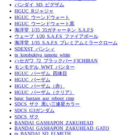
バンダイ_SD_ビグザム
HGUC_Rジャジャ
HGUC_ウーンドウォート
HGUC_ウーンドウォート黒
海洋堂_1/35_35ガチャーネン_S.A.F.S
ウェーブ_1/20_S.A.F.S_ファイアボール
海洋堂_1/35_S.A.F.S_プレミアムミラークローム
SDEXST_バンシィ
tn_kotobukiya_tamotu_white
ハセガワ_72_ブラックバードICHIBAN
モンモデル_WWT_パンター
HGUC_バーザム_四体目
HGUC_バーザム
HGUC_バーザム（赤）
HGUC_バーザム（クリア）
hguc_barzam_aoz_reboot_cmp
SDCS_ザク_黒い三連星カラー
SDCS_G3ガンダム
SDCS_ザク
BANDAI_GASHAPON_ZAKUHEAD
BANDAI_GASHAPON_ZAKUHEAD_GATO
tn_BANDAI_SD_ELMETH