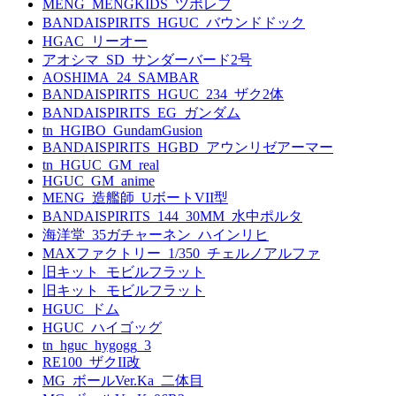
MENG_MENGKIDS_ツポレフ
BANDAISPIRITS_HGUC_バウンドドック
HGAC_リーオー
アオシマ_SD_サンダーバード2号
AOSHIMA_24_SAMBAR
BANDAISPIRITS_HGUC_234_ザク2体
BANDAISPIRITS_EG_ガンダム
tn_HGIBO_GundamGusion
BANDAISPIRITS_HGBD_アウンリゼアーマー
tn_HGUC_GM_real
HGUC_GM_anime
MENG_造艦師_UボートVII型
BANDAISPIRITS_144_30MM_水中ポルタ
海洋堂_35ガチャーネン_ハインリヒ
MAXファクトリー_1/350_チェルノアルファ
旧キット_モビルフラット
旧キット_モビルフラット
HGUC_ドム
HGUC_ハイゴッグ
tn_hguc_hygogg_3
RE100_ザクII改
MG_ボールVer.Ka_二体目