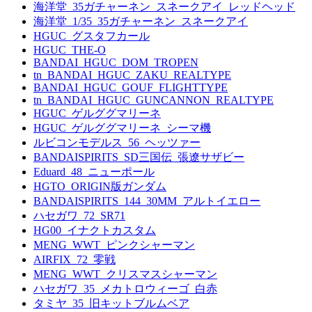
海洋堂_35ガチャーネン_スネークアイ_レッドヘッド
海洋堂_1/35_35ガチャーネン_スネークアイ
HGUC_グスタフカール
HGUC_THE-O
BANDAI_HGUC_DOM_TROPEN
tn_BANDAI_HGUC_ZAKU_REALTYPE
BANDAI_HGUC_GOUF_FLIGHTTYPE
tn_BANDAI_HGUC_GUNCANNON_REALTYPE
HGUC_ゲルググマリーネ
HGUC_ゲルググマリーネ_シーマ機
ルビコンモデルス_56_ヘッツァー
BANDAISPIRITS_SD三国伝_張遼サザビー
Eduard_48_ニューポール
HGTO_ORIGIN版ガンダム
BANDAISPIRITS_144_30MM_アルトイエロー
ハセガワ_72_SR71
HG00_イナクトカスタム
MENG_WWT_ピンクシャーマン
AIRFIX_72_零戦
MENG_WWT_クリスマスシャーマン
ハセガワ_35_メカトロウィーゴ_白赤
タミヤ_35_旧キットブルムベア