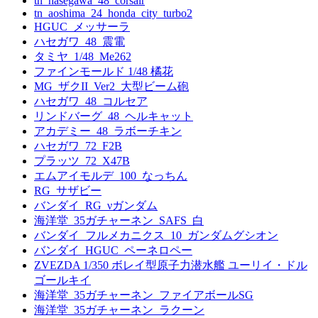
tn_hasegawa_48_corsair
tn_aoshima_24_honda_city_turbo2
HGUC_メッサーラ
ハセガワ_48_震電
タミヤ_1/48_Me262
ファインモールド 1/48 橘花
MG_ザクII_Ver2_大型ビーム砲
ハセガワ_48_コルセア
リンドバーグ_48_ヘルキャット
アカデミー_48_ラボーチキン
ハセガワ_72_F2B
プラッツ_72_X47B
エムアイモルデ_100_なっちん
RG_サザビー
バンダイ_RG_νガンダム
海洋堂_35ガチャーネン_SAFS_白
バンダイ_フルメカニクス_10_ガンダムグシオン
バンダイ_HGUC_ペーネロペー
ZVEZDA 1/350 ボレイ型原子力潜水艦 ユーリイ・ドル
ゴールキイ
海洋堂_35ガチャーネン_ファイアボールSG
海洋堂_35ガチャーネン_ラクーン