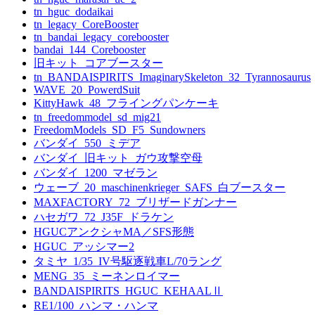
tn_hguc_dodaikai
tn_legacy_CoreBooster
tn_bandai_legacy_corebooster
bandai_144_Corebooster
旧キット_コアブースター
tn_BANDAISPIRITS_ImaginarySkeleton_32_Tyrannosaurus
WAVE_20_PowerdSuit
KittyHawk_48_フライングパンケーキ
tn_freedommodel_sd_mig21
FreedomModels_SD_F5_Sundowners
バンダイ_550_ミデア
バンダイ_旧キット_ガウ攻撃空母
バンダイ_1200_マゼラン
ウェーブ_20_maschinenkrieger_SAFS_白ブースター
MAXFACTORY_72_ブリザードガンナー
ハセガワ_72_J35F_ドラケン
HGUCアンクシャMA／SFS形態
HGUC_アッシマー2
タミヤ_1/35_IV号駆逐戦車L/70ラング
MENG_35_ミーネンロイマー
BANDAISPIRITS_HGUC_KEHAALⅡ
RE1/100_ハンマ・ハンマ