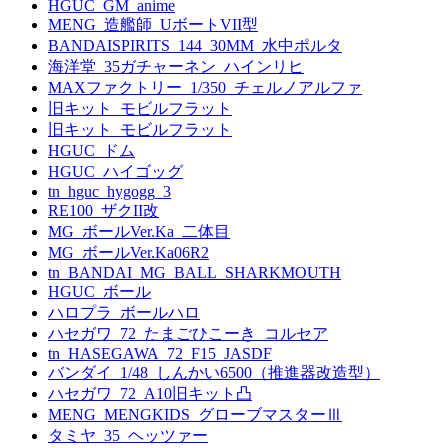
HGUC_GM_anime
MENG_造艦師_UボートVII型
BANDAISPIRITS_144_30MM_水中ポルタ
海洋堂_35ガチャーネン_ハインリヒ
MAXファクトリー_1/350_チェルノアルファ
旧キット_モビルフラット
旧キット_モビルフラット
HGUC_ドム
HGUC_ハイゴッグ
tn_hguc_hygogg_3
RE100_ザクII改
MG_ボールVer.Ka_二体目
MG_ボールVer.Ka06R2
tn_BANDAI_MG_BALL_SHARKMOUTH
HGUC_ボール
ハロプラ_ボールハロ
ハセガワ_72_たまごひこーき_コルセア
tn_HASEGAWA_72_F15_JASDF
バンダイ_1/48_しんかい6500（推進器改造型）
ハセガワ_72_A10旧キット凸
MENG_MENGKIDS_グローブマスターⅢ
タミヤ_35_ヘッツァー