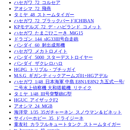
ハセガワ_72_コルセア
アオシマ_72_飛燕
タミヤ_48_ストームタイガー
ハセガワ_72_ブラックバードICHIBAN
KPモデルズ_72_デ・ハビランド_コメット
ハセガワ_たまごひこーき_MiG15
ドラゴン_144_sIG33III号自走砲
バンダイ_60_射出成形機
ハセガワ_メカトロメイト
バンダイ_5000_スターデストロイヤー
バンダイ_ザクレロハロ
HGPG_トリプル・プチッガイ
M.S.G_ギガンティックアームズ01+HGアデル
ハセガワ_1/48_日本海軍 中島 E8N1/E8N2 九五式一号/
二号水上偵察機 大和搭載機_リテイク
タミヤ_1/48_III号突撃砲G型
HGUC_アイザックF2
アオシマ_24_MGB
海洋堂_1/35_35ガチャーネン_スノウマン＆ビネット
サイバーホビー_35_ドライジーネ
童友社_カラフルキュートタンク_ストームタイガー