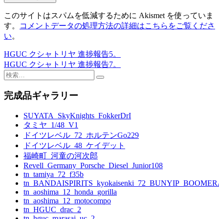
このサイトはスパムを低減するために Akismet を使っていま
す。
コメントデータの処理方法の詳細はこちらをご覧くださ
い
。
HGUC クシャトリヤ 進捗報告5。
投
HGUC クシャトリヤ 進捗報告7。
稿
検
索:
ナ
完成品ギャラリー
ビ
SUYATA_SkyKnights_FokkerDrI
ゲ
タミヤ_1/48_V1
ー
ドイツレベル_72_ホルテンGo229
ドイツレベル_48_ケイデット
シ
福崎町_河童の河次郎
ョ
Revell_Germany_Porsche_Diesel_Junior108
tn_tamiya_72_f35b
ン
tn_BANDAISPIRITS_kyokaisenki_72_BUNYIP_BOOME
tn_aoshima_12_honda_gorilla
tn_aoshima_12_motocompo
tn_HGUC_drac_2
tn_hguc_marasai_uc_2