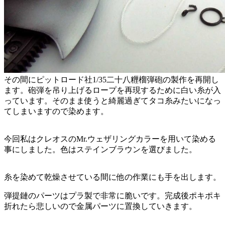
その間にピットロード社1/35二十八糎榴弾砲の製作を再開し
ます。砲弾を吊り上げるロープを再現するために白い糸が入
っています。そのまま使うと綺麗過ぎてタコ糸みたいになっ
てしまいますので染めます。
今回私はクレオスのMr.ウェザリングカラーを用いて染める
事にしました。色はステインブラウンを選びました。
糸を染めて乾燥させている間に他の作業にも手を出します。
弾提鏈のパーツはプラ製で非常に脆いです。完成後ポキポキ
折れたら悲しいので金属パーツに置換していきます。