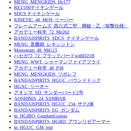
MENG_MENGKIDS_He177
RE1/100ナイチンゲール
SDCS ナイチンゲール
KINETIC_48_MQ9_リーパー
フレームアームズ_四八式二型 輝鎚・乙〈狙撃仕様〉
アカデミー科学_72_Me262
BANDAISPIRITS_SDCS_ナイチンゲール
MENG_造艦師_レキシントン
Monogram_48_MiG15
ハセガワ_72_ブラックバードwithD21B
MENG_WWT_シャーマンファイアフライ
アカデミー科学_48_P38
MENG_MENGKIDS_ツポレフ
BANDAISPIRITS_HGUC_バウンドドック
HGAC_リーオー
アオシマ_SD_サンダーバード2号
AOSHIMA_24_SAMBAR
BANDAISPIRITS_HGUC_234_ザク2体
BANDAISPIRITS_EG_ガンダム
tn_HGIBO_GundamGusion
BANDAISPIRITS_HGBD_アウンリゼアーマー
tn_HGUC_GM_real