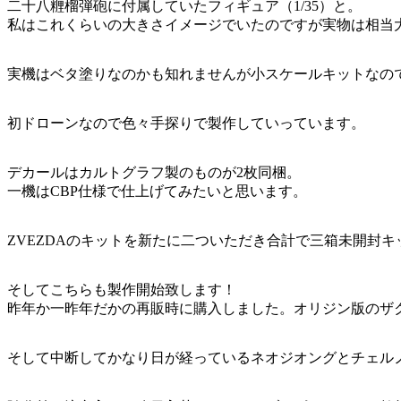
二十八糎榴弾砲に付属していたフィギュア（1/35）と。
私はこれくらいの大きさイメージでいたのですが実物は相当大
実機はベタ塗りなのかも知れませんが小スケールキットなの
初ドローンなので色々手探りで製作していっています。
デカールはカルトグラフ製のものが2枚同梱。
一機はCBP仕様で仕上げてみたいと思います。
ZVEZDAのキットを新たに二ついただき合計で三箱未開封
そしてこちらも製作開始致します！
昨年か一昨年だかの再販時に購入しました。オリジン版のザ
そして中断してかなり日が経っているネオジオングとチェル