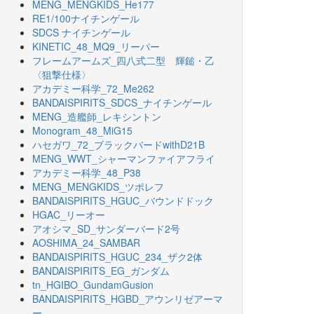
MENG_MENGKIDS_He177
RE1/100ナイチンゲール
SDCS ナイチンゲール
KINETIC_48_MQ9_リーパー
フレームアームズ_四八式二型 輝鎚・乙
〈狙撃仕様〉
アカデミー科学_72_Me262
BANDAISPIRITS_SDCS_ナイチンゲール
MENG_造艦師_レキシントン
Monogram_48_MiG15
ハセガワ_72_ブラックバードwithD21B
MENG_WWT_シャーマンファイアフライ
アカデミー科学_48_P38
MENG_MENGKIDS_ツポレフ
BANDAISPIRITS_HGUC_バウンドドック
HGAC_リーオー
アオシマ_SD_サンダーバード2号
AOSHIMA_24_SAMBAR
BANDAISPIRITS_HGUC_234_ザク2体
BANDAISPIRITS_EG_ガンダム
tn_HGIBO_GundamGusion
BANDAISPIRITS_HGBD_アウンリゼアーマ
ー