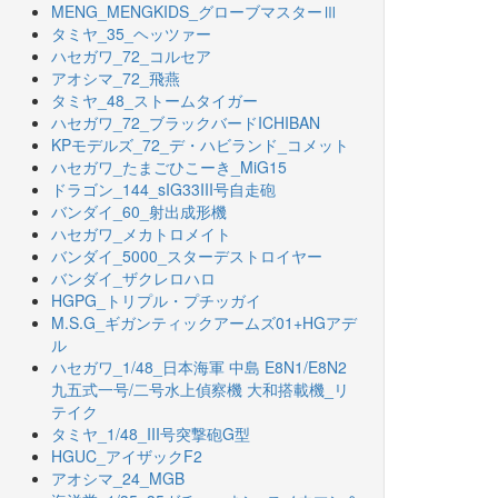
MENG_MENGKIDS_グローブマスターⅢ
タミヤ_35_ヘッツァー
ハセガワ_72_コルセア
アオシマ_72_飛燕
タミヤ_48_ストームタイガー
ハセガワ_72_ブラックバードICHIBAN
KPモデルズ_72_デ・ハビランド_コメット
ハセガワ_たまごひこーき_MiG15
ドラゴン_144_sIG33III号自走砲
バンダイ_60_射出成形機
ハセガワ_メカトロメイト
バンダイ_5000_スターデストロイヤー
バンダイ_ザクレロハロ
HGPG_トリプル・プチッガイ
M.S.G_ギガンティックアームズ01+HGアデ
ル
ハセガワ_1/48_日本海軍 中島 E8N1/E8N2
九五式一号/二号水上偵察機 大和搭載機_リ
テイク
タミヤ_1/48_III号突撃砲G型
HGUC_アイザックF2
アオシマ_24_MGB