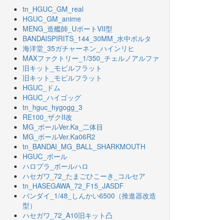
tn_HGUC_GM_real
HGUC_GM_anime
MENG_造艦師_UボートVII型
BANDAISPIRITS_144_30MM_水中ポルタ
海洋堂_35ガチャーネン_ハインリヒ
MAXファクトリー_1/350_チェルノアルファ
旧キット_モビルフラット
旧キット_モビルフラット
HGUC_ドム
HGUC_ハイゴッグ
tn_hguc_hygogg_3
RE100_ザクII改
MG_ボールVer.Ka_二体目
MG_ボールVer.Ka06R2
tn_BANDAI_MG_BALL_SHARKMOUTH
HGUC_ボール
ハロプラ_ボールハロ
ハセガワ_72_たまごひこーき_コルセア
tn_HASEGAWA_72_F15_JASDF
バンダイ_1/48_しんかい6500（推進器改造
型）
ハセガワ_72_A10旧キット凸