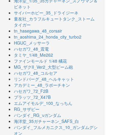
海洋堂_1/35_35ガチャーネン_スノウマン＆
ビネット
サイバーホビー_35_ドライジーネ
童友社_カラフルキュートタンク_ストーム
タイガー
tn_hasegawa_48_corsair
tn_aoshima_24_honda_city_turbo2
HGUC_メッサーラ
ハセガワ_48_震電
タミヤ_1/48_Me262
ファインモールド 1/48 橘花
MG_ザクII_Ver2_大型ビーム砲
ハセガワ_48_コルセア
リンドバーグ_48_ヘルキャット
アカデミー_48_ラボーチキン
ハセガワ_72_F2B
プラッツ_72_X47B
エムアイモルデ_100_なっちん
RG_サザビー
バンダイ_RG_νガンダム
海洋堂_35ガチャーネン_SAFS_白
バンダイ_フルメカニクス_10_ガンダムグシ
オン