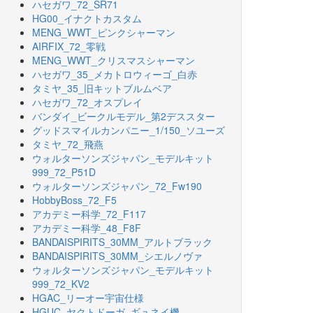
ハセガワ_72_SR71
HG00_イナクトカスタム
MENG_WWT_ピンクシャーマン
AIRFIX_72_零戦
MENG_WWT_クリスマスシャーマン
ハセガワ_35_メカトロウィーゴ_白赤
タミヤ_35_旧キットブルムベア
ハセガワ_72_オスプレイ
バンダイ_ビークルモデル_第2デススター
グッドスマイルカンパニー_1/150_ソユーズ
タミヤ_72_飛燕
ウォルターソンズジャパン_モデルキット
999_72_P51D
ウォルターソンズジャパン_72_Fw190
HobbyBoss_72_F5
アカデミー科学_72_F117
アカデミー科学_48_F8F
BANDAISPIRITS_30MM_アルトブラック
BANDAISPIRITS_30MM_シエルノヴァ
ウォルターソンズジャパン_モデルキット
999_72_KV2
HGAC_リーオー宇宙仕様
HGUC_ヤクトドーガ_ギュネイ機