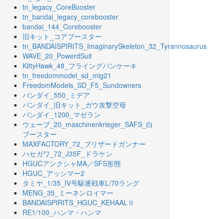
tn_legacy_CoreBooster
tn_bandai_legacy_corebooster
bandai_144_Corebooster
旧キット_コアブースター
tn_BANDAISPIRITS_ImaginarySkeleton_32_Tyrannosaurus
WAVE_20_PowerdSuit
KittyHawk_48_フライングパンケーキ
tn_freedommodel_sd_mig21
FreedomModels_SD_F5_Sundowners
バンダイ_550_ミデア
バンダイ_旧キット_ガウ攻撃空母
バンダイ_1200_マゼラン
ウェーブ_20_maschinenkrieger_SAFS_白
ブースター
MAXFACTORY_72_ブリザードガンナー
ハセガワ_72_J35F_ドラケン
HGUCアンクシャMA／SFS形態
HGUC_アッシマー2
タミヤ_1/35_IV号駆逐戦車L/70ラング
MENG_35_ミーネンロイマー
BANDAISPIRITS_HGUC_KEHAALⅡ
RE1/100_ハンマ・ハンマ