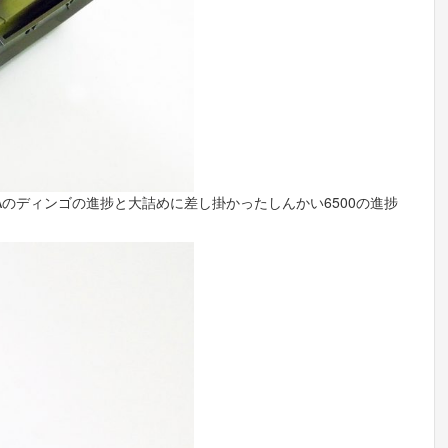
Aのディンゴの進捗と大詰めに差し掛かったしんかい6500の進捗