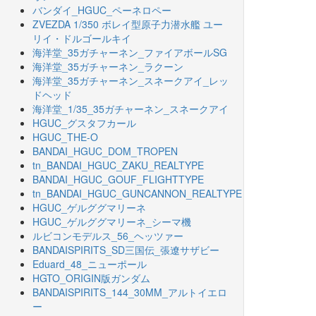
バンダイ_HGUC_ペーネロペー
ZVEZDA 1/350 ボレイ型原子力潜水艦 ユー
リイ・ドルゴールキイ
海洋堂_35ガチャーネン_ファイアボールSG
海洋堂_35ガチャーネン_ラクーン
海洋堂_35ガチャーネン_スネークアイ_レッ
ドヘッド
海洋堂_1/35_35ガチャーネン_スネークアイ
HGUC_グスタフカール
HGUC_THE-O
BANDAI_HGUC_DOM_TROPEN
tn_BANDAI_HGUC_ZAKU_REALTYPE
BANDAI_HGUC_GOUF_FLIGHTTYPE
tn_BANDAI_HGUC_GUNCANNON_REALTYPE
HGUC_ゲルググマリーネ
HGUC_ゲルググマリーネ_シーマ機
ルビコンモデルス_56_ヘッツァー
BANDAISPIRITS_SD三国伝_張遼サザビー
Eduard_48_ニューポール
HGTO_ORIGIN版ガンダム
BANDAISPIRITS_144_30MM_アルトイエロ
ー