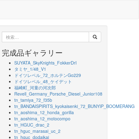
検
索:
完成品ギャラリー
SUYATA_SkyKnights_FokkerDrI
タミヤ_1/48_V1
ドイツレベル_72_ホルテンGo229
ドイツレベル_48_ケイデット
福崎町_河童の河次郎
Revell_Germany_Porsche_Diesel_Junior108
tn_tamiya_72_f35b
tn_BANDAISPIRITS_kyokaisenki_72_BUNYIP_BOOMERANG
tn_aoshima_12_honda_gorilla
tn_aoshima_12_motocompo
tn_HGUC_drac_2
tn_hguc_marasai_uc_2
tn_hguc_dodaikai