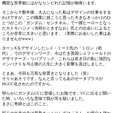
機質な世界観にはかなりシビれた記憶が御座います。
そこから十数年後、大人になった私はデザインの仕事をする
わけですが、この職業に就こうと思った大きなきっかけのひ
とつがこの「ガンダム・センチネル」で一躍ヒーローとなっ
たカトキハジメ（当時かときすなお）氏との出会いによると
ころが非常に大きいと思います。（実際にお会いした事はあ
りませんがwww）
ターンXをデザインしたシド・ミード氏の「トロン（初
代）」でのデザインワーク、今は亡き英国シェフィールドの
デザイナーズ・リパブリック、これらは若き日の私に強烈な
インパクトを与え後の人生に大きく影響を及ぼしました。
とまあ、今回も冗長な前置きとなりました（笑）
そりゃあそうです。なんと言ってもあのゼータプラスが
HGUC化されたのですから。
明らかにガンダムUCに登場したお陰です。UCに出ると聞い
た時、いろいろな意味で我が耳を疑いました。
まさに奇跡とはこのこと。