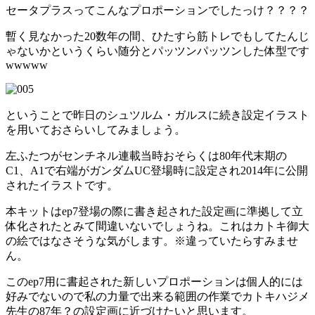
セータプラスってこんなプロポーションでしたっけ？？？？
暫く見なかった20数年の間、ひたすら筋トレでもしてたんじ
ゃないかというくらい随分とパッツンパッツンした体型です
wwwww
ということで昨日のシュツルム・ガルスに続き設定イラスト
を用いておさらいしてみましょう。
左ふたつがセンチネル連載当時おそらくは80年代末期の
C1、A1で右端がガンダムUC登場時に設定され2014年に公開
されたイラストです。
本キットはep7登場の際に書き起された設定画に準拠して立
体化されたとみて間違いないでしょうね。これはカトキ御大
の絵ではなさそうな気がします。※違っていたらすみませ
ん。
このep7用に書起された新しいプロポーションは個人的には
好みでないので私の力量で出来る範囲の作業でカトキハジメ
先生の87年？の設定画に近づけたいと思います。