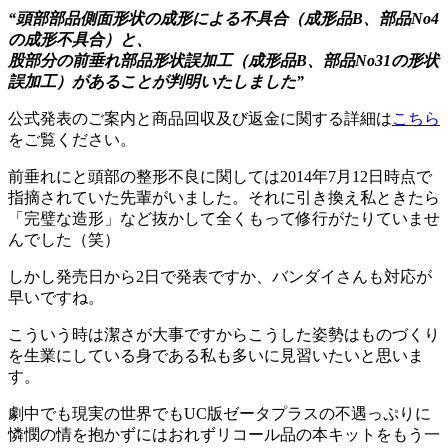
“頭部部品側面形状の成形による不具合（成形品B、部品No4
の成形不具合）と、
股部分の前垂れ部品形状誤加工（成形品B、部品No31の形状
誤加工）があることが判明いたしました”
公式発表のご案内と商品回収及び返金に関する詳細は
こちら
をご覧ください。
前垂れにと頭部の整形不良に関しては2014年7月12日時点で
指摘されていた先輩がいました。それに引き換え私ときたら
「完璧な造形」など抜かして全くもって修行がたりていませ
んでした（笑）
しかし発売日から2日で発表ですか、バンダイさんも対応が
早いですね。
こういう時は潔さが大事ですからこうした姿勢はものづくり
を生業にしている身である私も多いに見習いたいと思いま
す。
劇中でも現実の世界でもUC版ゼータプラスの不遇っぷりに
憐憫の情を抱かずにはおれずリコール品の本キットをもう一