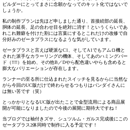
ビルダーにとってまさに念願かなってのキット化ではないで
しょうか。
私の制作プランは先ほど申しました通り、首接続部の延長、
胴体の延長、足の合わせ目を絶対に消す！というくらいであ
れこれ難癖を付けた割には言葉にするとこれだけの改修で自
分好みのゼータプラスになるような気がしています。
ゼータプラスと言えば硬派なC1、そしてA1でもアムロ機と
された派手なカラーリングの機体、そしてあのハミングバー
ド（!!!!）を始め、その他B／Dやら配色違いやらも含めると
膨大なバリエーションが存在します。
ランナーの至る所に仕込まれたスイッチを見るからに当然な
がら今回のUC版だけで終わらせるつもりはバンダイさんに
は無い筈です（笑）
とっかかりとなるUC版が出たことで金型流用による商品展
開が可能になりましたので今後の展開に期待大ですね！
当ブログでは袖付きズサ、シュツルム・ガルス完成後にこの
ゼータプラス2体同時で制作に入る予定です！