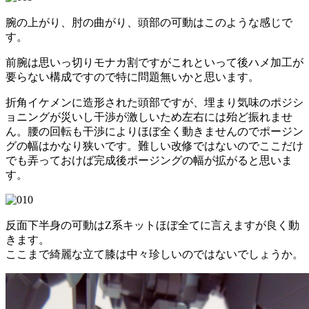
腕の上がり、肘の曲がり、頭部の可動はこのような感じで
す。
前腕は思いっ切りモナカ割ですがこれといって後ハメ加工が
要らない構成ですので特に問題無いかと思います。
折角イケメンに造形された頭部ですが、埋まり気味のポジシ
ョニングが災いし干渉が激しいため左右には殆ど振れませ
ん。腰の回転も干渉によりほぼ全く動きませんのでポージン
グの幅はかなり狭いです。難しい改修ではないのでここだけ
でも弄っておけば完成後ポージングの幅が拡がると思いま
す。
反面下半身の可動はZ系キットほぼ全てに言えますが良く動
きます。
ここまで綺麗な立て膝は中々珍しいのではないでしょうか。