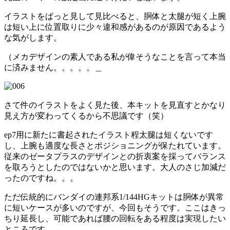
イラストをぱっと見して見比べると、胴体と太腿が短く上腕
は短い上に位置取りに少々違和感があるのが原因であるよう
な気がします。
（メカデザインの素人である私が偉そうなことを言って本当
に済みません。。。。。＿
さて件のイラストをよく見た後、本キットを見直すとかなり
見え方が変わってくるから不思議です（笑）
ep7用に新たに書起されたイラスト程太腿は短くないです
し、上腕も適度な長さとポジショニングが保たれています。
従来のゼータプラスのデザインとの折衷案を採ってバランス
を取ろうとしたのではないかと思います。大人のさじ加減だ
ったのですね。。。
ただ伝統的にバンダイの連邦系1/144HGキットは胴体が異常
に短いケースが多いのですが、今回もそうです。ここはきっ
ちり延長し、可能であれば腰の回転をある程度は実現したい
ところです。