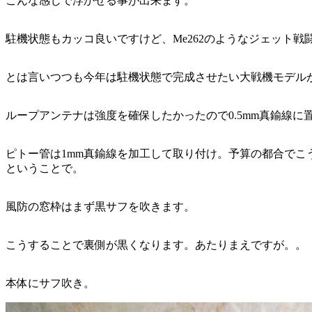
こんな感じで浮かせる事が出来ます。
駐機状態もカッコ良いですけど、Me262のようなジェット
とは言いつつも今年は駐機状態で完成させたい大戦機モデル
ループアンテナは強度を確保したかったので0.5mm真鍮線に
ピトー管は1mm真鍮線を加工して取り付け。予算の都合で
ということで。
風防の窓枠はまず黒サフを吹きます。
こうすることで裏側が黒くなります。あたりまえですが。。
本体にサフ吹き。