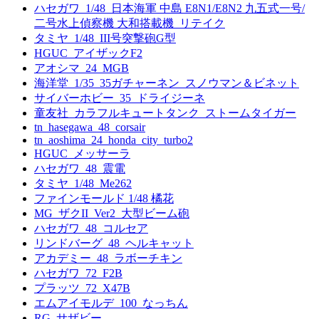
ハセガワ_1/48_日本海軍 中島 E8N1/E8N2 九五式一号/
二号水上偵察機 大和搭載機_リテイク
タミヤ_1/48_III号突撃砲G型
HGUC_アイザックF2
アオシマ_24_MGB
海洋堂_1/35_35ガチャーネン_スノウマン＆ビネット
サイバーホビー_35_ドライジーネ
童友社_カラフルキュートタンク_ストームタイガー
tn_hasegawa_48_corsair
tn_aoshima_24_honda_city_turbo2
HGUC_メッサーラ
ハセガワ_48_震電
タミヤ_1/48_Me262
ファインモールド 1/48 橘花
MG_ザクII_Ver2_大型ビーム砲
ハセガワ_48_コルセア
リンドバーグ_48_ヘルキャット
アカデミー_48_ラボーチキン
ハセガワ_72_F2B
プラッツ_72_X47B
エムアイモルデ_100_なっちん
RG_サザビー