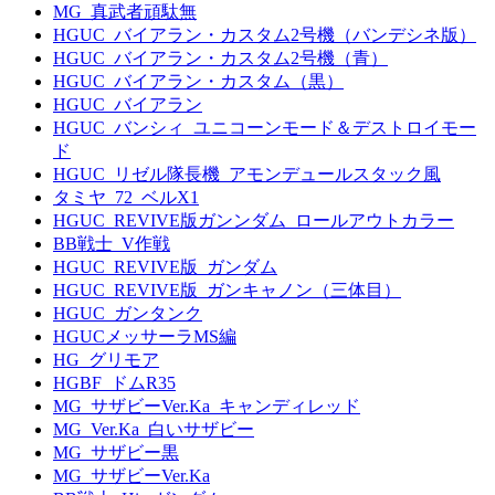
MG_真武者頑駄無
HGUC_バイアラン・カスタム2号機（バンデシネ版）
HGUC_バイアラン・カスタム2号機（青）
HGUC_バイアラン・カスタム（黒）
HGUC_バイアラン
HGUC_バンシィ_ユニコーンモード＆デストロイモー
ド
HGUC_リゼル隊長機_アモンデュールスタック風
タミヤ_72_ベルX1
HGUC_REVIVE版ガンンダム_ロールアウトカラー
BB戦士_V作戦
HGUC_REVIVE版_ガンダム
HGUC_REVIVE版_ガンキャノン（三体目）
HGUC_ガンタンク
HGUCメッサーラMS編
HG_グリモア
HGBF_ドムR35
MG_サザビーVer.Ka_キャンディレッド
MG_Ver.Ka_白いサザビー
MG_サザビー黒
MG_サザビーVer.Ka