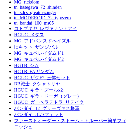
MG_rickdom
tn_hasegawa_72_shinden
tn_sdcs_greatmazinger
tn_MODEROID_72_typezero
tn_bandai_100_ms05
コトブキヤ_レヴァナントアイ
HGUC_メタス
MG_アドバンスドヘイズル
旧キット_ザンジバル
MG_キュベレイダムド1
MG_キュベレイダムド2
HGTB_ジム
HGTB_FAガンダム
HGUC_ザクF2_三体セット
BB戦士_クシャトリヤ
HGUC_ギラ・ズールx2
HGUC_ギラ・ドーガ（グレー）
HGUC_ガーベラテトラ_リテイク
バンダイ_12_グリーヴァス将軍
バンダイ_ボバフェット
ファーストオーダー・ストーム・トルーパー簡単フィ
ニッシュ