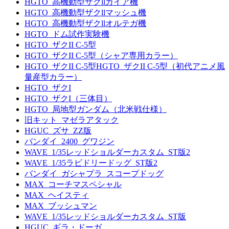
HGTO_高機動型ザクllガイア機
HGTO_高機動型ザクllマッシュ機
HGTO_高機動型ザクllオルテガ機
HGTO_ドム試作実験機
HGTO_ザクII C-5型
HGTO_ザクII C-5型（シャア専用カラー）
HGTO_ザクII C-5型HGTO_ザクII C-5型（初代アニメ風
量産型カラー）
HGTO_ザクI
HGTO_ザクI（三体目）
HGTO_局地型ガンダム（北米戦仕様）
旧キット_マゼラアタック
HGUC_ズサ_ZZ版
バンダイ_2400_グワジン
WAVE_1/35レッドショルダーカスタム_ST版2
WAVE_1/35ラビドリードッグ_ST版2
バンダイ_ガシャプラ_スコープドッグ
MAX_コーチマスペシャル
MAX_ヘイスティ
MAX_ブッシュマン
WAVE_1/35レッドショルダーカスタム_ST版
HGUC_ギラ・ドーガ