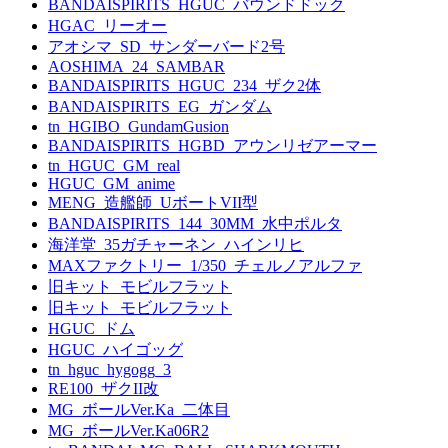
BANDAISPIRITS_HGUC_バウンドドック
HGAC_リーオー
アオシマ_SD_サンダーバード2号
AOSHIMA_24_SAMBAR
BANDAISPIRITS_HGUC_234_ザク2体
BANDAISPIRITS_EG_ガンダム
tn_HGIBO_GundamGusion
BANDAISPIRITS_HGBD_アウンリゼアーマー
tn_HGUC_GM_real
HGUC_GM_anime
MENG_造艦師_UボートVII型
BANDAISPIRITS_144_30MM_水中ポルタ
海洋堂_35ガチャーネン_ハインリヒ
MAXファクトリー_1/350_チェルノアルファ
旧キット_モビルフラット
旧キット_モビルフラット
HGUC_ドム
HGUC_ハイゴッグ
tn_hguc_hygogg_3
RE100_ザクII改
MG_ボールVer.Ka_二体目
MG_ボールVer.Ka06R2