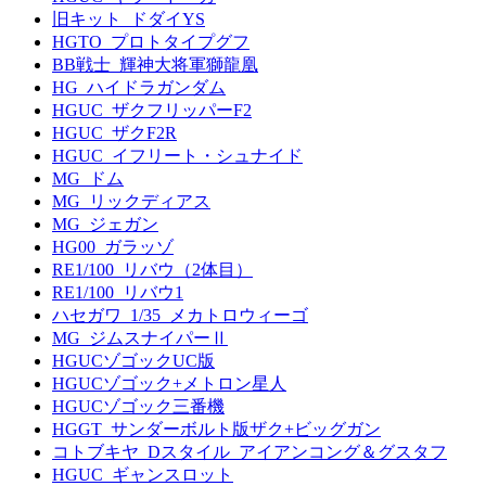
旧キット_ドダイYS
HGTO_プロトタイプグフ
BB戦士_輝神大将軍獅龍凰
HG_ハイドラガンダム
HGUC_ザクフリッパーF2
HGUC_ザクF2R
HGUC_イフリート・シュナイド
MG_ドム
MG_リックディアス
MG_ジェガン
HG00_ガラッゾ
RE1/100_リバウ（2体目）
RE1/100_リバウ1
ハセガワ_1/35_メカトロウィーゴ
MG_ジムスナイパーⅡ
HGUCゾゴックUC版
HGUCゾゴック+メトロン星人
HGUCゾゴック三番機
HGGT_サンダーボルト版ザク+ビッグガン
コトブキヤ_Dスタイル_アイアンコング＆グスタフ
HGUC_ギャンスロット