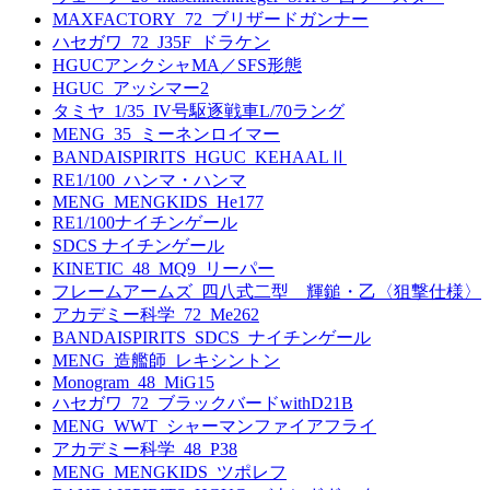
MAXFACTORY_72_ブリザードガンナー
ハセガワ_72_J35F_ドラケン
HGUCアンクシャMA／SFS形態
HGUC_アッシマー2
タミヤ_1/35_IV号駆逐戦車L/70ラング
MENG_35_ミーネンロイマー
BANDAISPIRITS_HGUC_KEHAALⅡ
RE1/100_ハンマ・ハンマ
MENG_MENGKIDS_He177
RE1/100ナイチンゲール
SDCS ナイチンゲール
KINETIC_48_MQ9_リーパー
フレームアームズ_四八式二型 輝鎚・乙〈狙撃仕様〉
アカデミー科学_72_Me262
BANDAISPIRITS_SDCS_ナイチンゲール
MENG_造艦師_レキシントン
Monogram_48_MiG15
ハセガワ_72_ブラックバードwithD21B
MENG_WWT_シャーマンファイアフライ
アカデミー科学_48_P38
MENG_MENGKIDS_ツポレフ