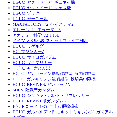
HGUC_ヤクトドーガ_ギュネイ機
HGUC_ヤクトドーガ_クェス機
HGUC_ゾック
HGUC_ゼーズール
MAXFACTORY_72_ヘイスティ2
エレール_72_モラーヌ225
アカデミー科学_72_F15E
ドイツレベル_48_スピットファイアMkII
HGUC_リゲルグ
HG_マジンガーZ
HGUC_サイコガンダム
HGUC_ザクマリナー
ニチモ_48_赤とんぼ
HGTO_ガンキャノン機動試験型_火力試験型
HGTO_ガンキャノン最初期型_鉄騎兵中隊機
HGUC_REVIVE版ガンキャノン
SDCS_陸戦型ガンダム
HGUC_シルヴァ・バレト・サプレッサー
HGUC_REVIVE版ガンダム3
ピットロード_1/35_二十八糎榴弾砲
HGUC_ガルバルディβ+旧キットミキシング_ガズアル