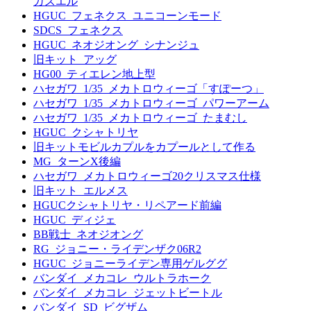
ガズエル
HGUC_フェネクス_ユニコーンモード
SDCS_フェネクス
HGUC_ネオジオング_シナンジュ
旧キット_アッグ
HG00_ティエレン地上型
ハセガワ_1/35_メカトロウィーゴ「すぽーつ」
ハセガワ_1/35_メカトロウィーゴ_パワーアーム
ハセガワ_1/35_メカトロウィーゴ_たまむし
HGUC_クシャトリヤ
旧キットモビルカプルをカプールとして作る
MG_ターンX後編
ハセガワ_メカトロウィーゴ20クリスマス仕様
旧キット_エルメス
HGUCクシャトリヤ・リペアード前編
HGUC_ディジェ
BB戦士_ネオジオング
RG_ジョニー・ライデンザク06R2
HGUC_ジョニーライデン専用ゲルググ
バンダイ_メカコレ_ウルトラホーク
バンダイ_メカコレ_ジェットビートル
バンダイ_SD_ビグザム