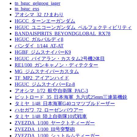
tn_hguc_gelgoog_jager
tn_hguc_exs
アオシマ_32_ひまわり
HGCC_ターンエーガンダム
HGUC_ユニコーンガンダム_ペルフェクティビリティ
BANDAISPIRITS_BEYONDGLOBAL_RX78
HGUC_ガルバルディβ
バンダイ_1/144_AT-AT
HGBF_ジムスナイパーK9
HGUC_バイアラン・カスタム2号機2体目
RE1/100_ガンキャノン・ディテクター
MG_ジムスナイパーカスタム
TF_MP2_アイアンハイド
HGUC_ジムスナイパーEz-8
アオシマ_1/72_航空自衛隊_PAC-3
ピットロード_35_日本海軍_九六式25mm三連装機銃
タミヤ_1/48_日本海軍G40コマツブルドーザー
ハセガワ_72_ローゼンバウアー
タミヤ_1/48_陸上自衛隊10式戦車
ZVEZDA_1/100_ヤークトティーガー
ZVEZDA_1/100_III号突撃砲
ZVEZDA_1/100_シュトルムティーガー