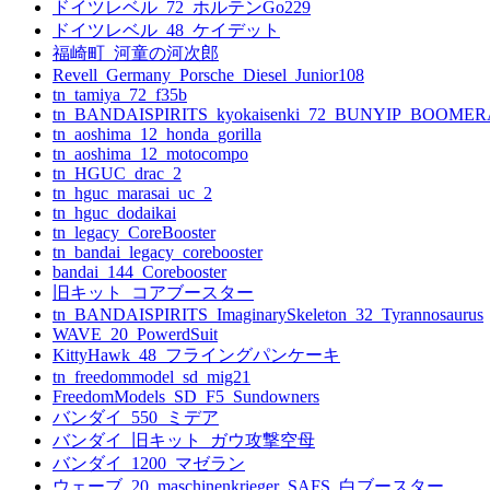
ー
ドイツレベル_72_ホルテンGo229
ドイツレベル_48_ケイデット
シ
福崎町_河童の河次郎
ョ
Revell_Germany_Porsche_Diesel_Junior108
tn_tamiya_72_f35b
ン
tn_BANDAISPIRITS_kyokaisenki_72_BUNYIP_BOOME
tn_aoshima_12_honda_gorilla
tn_aoshima_12_motocompo
tn_HGUC_drac_2
tn_hguc_marasai_uc_2
tn_hguc_dodaikai
tn_legacy_CoreBooster
tn_bandai_legacy_corebooster
bandai_144_Corebooster
旧キット_コアブースター
tn_BANDAISPIRITS_ImaginarySkeleton_32_Tyrannosaurus
WAVE_20_PowerdSuit
KittyHawk_48_フライングパンケーキ
tn_freedommodel_sd_mig21
FreedomModels_SD_F5_Sundowners
バンダイ_550_ミデア
バンダイ_旧キット_ガウ攻撃空母
バンダイ_1200_マゼラン
ウェーブ_20_maschinenkrieger_SAFS_白ブースター