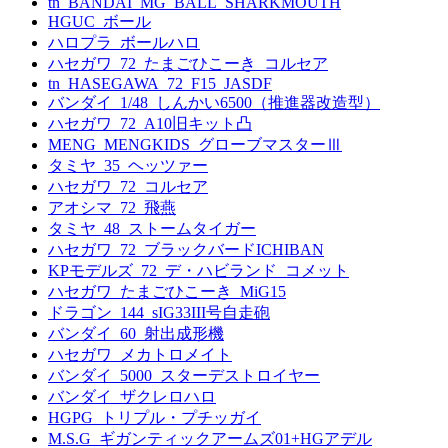
tn_BANDAI_MG_BALL_SHARKMOUTH
HGUC_ボール
ハロプラ_ボールハロ
ハセガワ_72_たまごひこーき_コルセア
tn_HASEGAWA_72_F15_JASDF
バンダイ_1/48_しんかい6500（推進器改造型）
ハセガワ_72_A10旧キット凸
MENG_MENGKIDS_グローブマスターⅢ
タミヤ_35_ヘッツァー
ハセガワ_72_コルセア
アオシマ_72_飛燕
タミヤ_48_ストームタイガー
ハセガワ_72_ブラックバードICHIBAN
KPモデルズ_72_デ・ハビランド_コメット
ハセガワ_たまごひこーき_MiG15
ドラゴン_144_sIG33III号自走砲
バンダイ_60_射出成形機
ハセガワ_メカトロメイト
バンダイ_5000_スターデストロイヤー
バンダイ_ザクレロハロ
HGPG_トリプル・プチッガイ
M.S.G_ギガンティックアームズ01+HGアデル