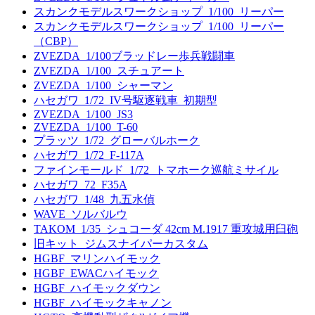
スカンクモデルスワークショップ_1/100_リーパー
スカンクモデルスワークショップ_1/100_リーパー
（CBP）
ZVEZDA_1/100ブラッドレー歩兵戦闘車
ZVEZDA_1/100_スチュアート
ZVEZDA_1/100_シャーマン
ハセガワ_1/72_IV号駆逐戦車_初期型
ZVEZDA_1/100_JS3
ZVEZDA_1/100_T-60
プラッツ_1/72_グローバルホーク
ハセガワ_1/72_F-117A
ファインモールド_1/72_トマホーク巡航ミサイル
ハセガワ_72_F35A
ハセガワ_1/48_九五水偵
WAVE_ソルバルウ
TAKOM_1/35_シュコーダ 42cm M.1917 重攻城用臼砲
旧キット_ジムスナイパーカスタム
HGBF_マリンハイモック
HGBF_EWACハイモック
HGBF_ハイモックダウン
HGBF_ハイモックキャノン