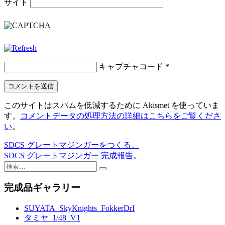
サイト
キャプチャコード
*
このサイトはスパムを低減するために Akismet を使っていま
す。
コメントデータの処理方法の詳細はこちらをご覧くださ
い
。
SDCS グレートマジンガーをつくる。
投
SDCS グレートマジンガー 完成報告。
稿
検
索:
ナ
完成品ギャラリー
ビ
SUYATA_SkyKnights_FokkerDrI
ゲ
タミヤ_1/48_V1