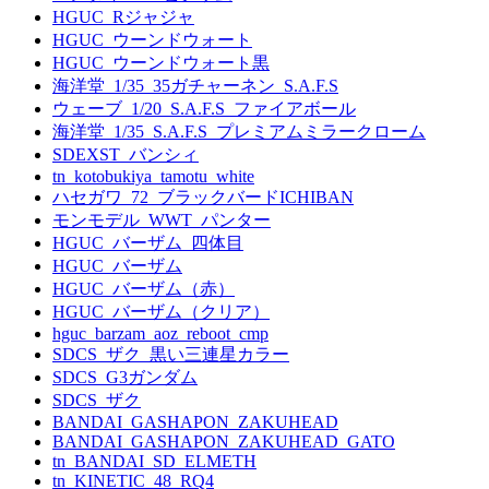
HGUC_Rジャジャ
HGUC_ウーンドウォート
HGUC_ウーンドウォート黒
海洋堂_1/35_35ガチャーネン_S.A.F.S
ウェーブ_1/20_S.A.F.S_ファイアボール
海洋堂_1/35_S.A.F.S_プレミアムミラークローム
SDEXST_バンシィ
tn_kotobukiya_tamotu_white
ハセガワ_72_ブラックバードICHIBAN
モンモデル_WWT_パンター
HGUC_バーザム_四体目
HGUC_バーザム
HGUC_バーザム（赤）
HGUC_バーザム（クリア）
hguc_barzam_aoz_reboot_cmp
SDCS_ザク_黒い三連星カラー
SDCS_G3ガンダム
SDCS_ザク
BANDAI_GASHAPON_ZAKUHEAD
BANDAI_GASHAPON_ZAKUHEAD_GATO
tn_BANDAI_SD_ELMETH
tn_KINETIC_48_RQ4