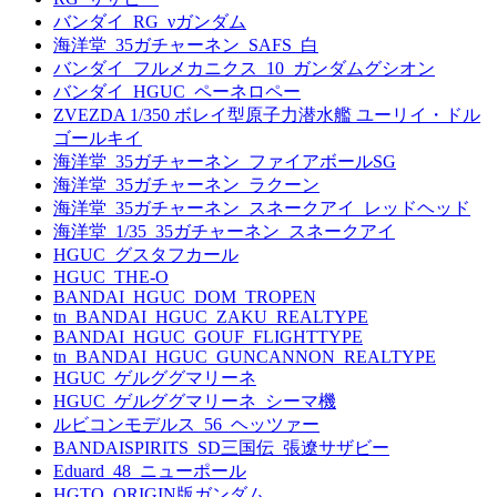
バンダイ_RG_νガンダム
海洋堂_35ガチャーネン_SAFS_白
バンダイ_フルメカニクス_10_ガンダムグシオン
バンダイ_HGUC_ペーネロペー
ZVEZDA 1/350 ボレイ型原子力潜水艦 ユーリイ・ドル
ゴールキイ
海洋堂_35ガチャーネン_ファイアボールSG
海洋堂_35ガチャーネン_ラクーン
海洋堂_35ガチャーネン_スネークアイ_レッドヘッド
海洋堂_1/35_35ガチャーネン_スネークアイ
HGUC_グスタフカール
HGUC_THE-O
BANDAI_HGUC_DOM_TROPEN
tn_BANDAI_HGUC_ZAKU_REALTYPE
BANDAI_HGUC_GOUF_FLIGHTTYPE
tn_BANDAI_HGUC_GUNCANNON_REALTYPE
HGUC_ゲルググマリーネ
HGUC_ゲルググマリーネ_シーマ機
ルビコンモデルス_56_ヘッツァー
BANDAISPIRITS_SD三国伝_張遼サザビー
Eduard_48_ニューポール
HGTO_ORIGIN版ガンダム