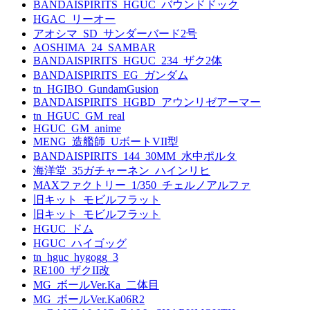
BANDAISPIRITS_HGUC_バウンドドック
HGAC_リーオー
アオシマ_SD_サンダーバード2号
AOSHIMA_24_SAMBAR
BANDAISPIRITS_HGUC_234_ザク2体
BANDAISPIRITS_EG_ガンダム
tn_HGIBO_GundamGusion
BANDAISPIRITS_HGBD_アウンリゼアーマー
tn_HGUC_GM_real
HGUC_GM_anime
MENG_造艦師_UボートVII型
BANDAISPIRITS_144_30MM_水中ポルタ
海洋堂_35ガチャーネン_ハインリヒ
MAXファクトリー_1/350_チェルノアルファ
旧キット_モビルフラット
旧キット_モビルフラット
HGUC_ドム
HGUC_ハイゴッグ
tn_hguc_hygogg_3
RE100_ザクII改
MG_ボールVer.Ka_二体目
MG_ボールVer.Ka06R2