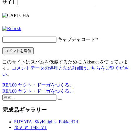
サイト
キャプチャコード
*
このサイトはスパムを低減するために Akismet を使っていま
す。
コメントデータの処理方法の詳細はこちらをご覧くださ
い
。
RE/100 ヤクト・ドーガをつくる。
投
RE/100 ヤクト・ドーガをつくる。
稿
検
索:
ナ
完成品ギャラリー
ビ
SUYATA_SkyKnights_FokkerDrI
ゲ
タミヤ_1/48_V1