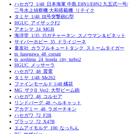
ハセガワ_1/48_日本海軍 中島 E8N1/E8N2 九五式一号/
二号水上偵察機 大和搭載機_リテイク
タミヤ_1/48_III号突撃砲G型
HGUC_アイザックF2
アオシマ_24_MGB
海洋堂_1/35_35ガチャーネン_スノウマン＆ビネット
サイバーホビー_35_ドライジーネ
童友社_カラフルキュートタンク_ストームタイガー
tn_hasegawa_48_corsair
tn_aoshima_24_honda_city_turbo2
HGUC_メッサーラ
ハセガワ_48_震電
タミヤ_1/48_Me262
ファインモールド 1/48 橘花
MG_ザクII_Ver2_大型ビーム砲
ハセガワ_48_コルセア
リンドバーグ_48_ヘルキャット
アカデミー_48_ラボーチキン
ハセガワ_72_F2B
プラッツ_72_X47B
エムアイモルデ_100_なっちん