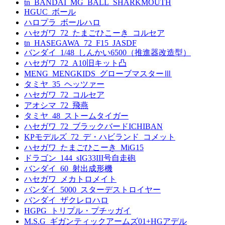
tn_BANDAI_MG_BALL_SHARKMOUTH
HGUC_ボール
ハロプラ_ボールハロ
ハセガワ_72_たまごひこーき_コルセア
tn_HASEGAWA_72_F15_JASDF
バンダイ_1/48_しんかい6500（推進器改造型）
ハセガワ_72_A10旧キット凸
MENG_MENGKIDS_グローブマスターⅢ
タミヤ_35_ヘッツァー
ハセガワ_72_コルセア
アオシマ_72_飛燕
タミヤ_48_ストームタイガー
ハセガワ_72_ブラックバードICHIBAN
KPモデルズ_72_デ・ハビランド_コメット
ハセガワ_たまごひこーき_MiG15
ドラゴン_144_sIG33III号自走砲
バンダイ_60_射出成形機
ハセガワ_メカトロメイト
バンダイ_5000_スターデストロイヤー
バンダイ_ザクレロハロ
HGPG_トリプル・プチッガイ
M.S.G_ギガンティックアームズ01+HGアデル