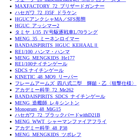
MAXFACTORY_72_ブリザードガンナー
ハセガワ_72_J35F_ドラケン
HGUCアンクシャMA／SFS形態
HGUC_アッシマー2
タミヤ_1/35_IV号駆逐戦車L/70ラング
MENG_35_ミーネンロイマー
BANDAISPIRITS_HGUC_KEHAALⅡ
RE1/100_ハンマ・ハンマ
MENG_MENGKIDS_He177
RE1/100ナイチンゲール
SDCS ナイチンゲール
KINETIC_48_MQ9_リーパー
フレームアームズ_四八式二型 輝鎚・乙〈狙撃仕様〉
アカデミー科学_72_Me262
BANDAISPIRITS_SDCS_ナイチンゲール
MENG_造艦師_レキシントン
Monogram_48_MiG15
ハセガワ_72_ブラックバードwithD21B
MENG_WWT_シャーマンファイアフライ
アカデミー科学_48_P38
MENG_MENGKIDS_ツポレフ