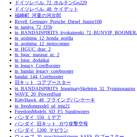
ー
ドイツレベル_72_ホルテンGo229
ドイツレベル_48_ケイデット
シ
福崎町_河童の河次郎
ョ
Revell_Germany_Porsche_Diesel_Junior108
tn_tamiya_72_f35b
ン
tn_BANDAISPIRITS_kyokaisenki_72_BUNYIP_BOOME
tn_aoshima_12_honda_gorilla
tn_aoshima_12_motocompo
tn_HGUC_drac_2
tn_hguc_marasai_uc_2
tn_hguc_dodaikai
tn_legacy_CoreBooster
tn_bandai_legacy_corebooster
bandai_144_Corebooster
旧キット_コアブースター
tn_BANDAISPIRITS_ImaginarySkeleton_32_Tyrannosaurus
WAVE_20_PowerdSuit
KittyHawk_48_フライングパンケーキ
tn_freedommodel_sd_mig21
FreedomModels_SD_F5_Sundowners
バンダイ_550_ミデア
バンダイ_旧キット_ガウ攻撃空母
バンダイ_1200_マゼラン
ウェーブ_20_maschinenkrieger_SAFS_白ブースター