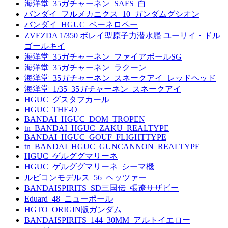
海洋堂_35ガチャーネン_SAFS_白
バンダイ_フルメカニクス_10_ガンダムグシオン
バンダイ_HGUC_ペーネロペー
ZVEZDA 1/350 ボレイ型原子力潜水艦 ユーリイ・ドル
ゴールキイ
海洋堂_35ガチャーネン_ファイアボールSG
海洋堂_35ガチャーネン_ラクーン
海洋堂_35ガチャーネン_スネークアイ_レッドヘッド
海洋堂_1/35_35ガチャーネン_スネークアイ
HGUC_グスタフカール
HGUC_THE-O
BANDAI_HGUC_DOM_TROPEN
tn_BANDAI_HGUC_ZAKU_REALTYPE
BANDAI_HGUC_GOUF_FLIGHTTYPE
tn_BANDAI_HGUC_GUNCANNON_REALTYPE
HGUC_ゲルググマリーネ
HGUC_ゲルググマリーネ_シーマ機
ルビコンモデルス_56_ヘッツァー
BANDAISPIRITS_SD三国伝_張遼サザビー
Eduard_48_ニューポール
HGTO_ORIGIN版ガンダム
BANDAISPIRITS_144_30MM_アルトイエロー