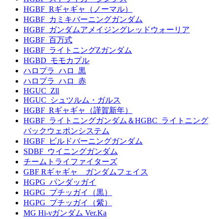
HGBF_Rギャギャ（ノーマル）
HGBF_カミキバーニングガンダム
HGBF_ガンダムアメイジングレッドウォーリア
HGBF_百万式
HGBF_ライトニングZガンダム
HGBD_モモカプル
ハロプラ_ハロ_黒
ハロプラ_ハロ_赤
HGUC_Zll
HGUC_シュツルム・ガルス
HGBF_Rギャギャ（謹賀新年）
HGBF_ライトニングガンダム＆HGBC_ライトニング
バックウェポンシステム
HGBF_ビルドバーニングガンダム
SDBF_ウイニングガンダム
チームトライファイターズ
GBF Rギャギャ ガンダムフェイス
HGPG_パンダッガイ
HGPG_プチッガイ（黒）
HGPG_プチッガイ（紫）
MG Hi-νガンダム Ver.Ka