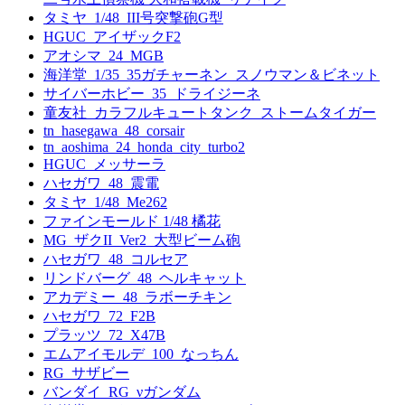
タミヤ_1/48_III号突撃砲G型
HGUC_アイザックF2
アオシマ_24_MGB
海洋堂_1/35_35ガチャーネン_スノウマン＆ビネット
サイバーホビー_35_ドライジーネ
童友社_カラフルキュートタンク_ストームタイガー
tn_hasegawa_48_corsair
tn_aoshima_24_honda_city_turbo2
HGUC_メッサーラ
ハセガワ_48_震電
タミヤ_1/48_Me262
ファインモールド 1/48 橘花
MG_ザクII_Ver2_大型ビーム砲
ハセガワ_48_コルセア
リンドバーグ_48_ヘルキャット
アカデミー_48_ラボーチキン
ハセガワ_72_F2B
プラッツ_72_X47B
エムアイモルデ_100_なっちん
RG_サザビー
バンダイ_RG_νガンダム