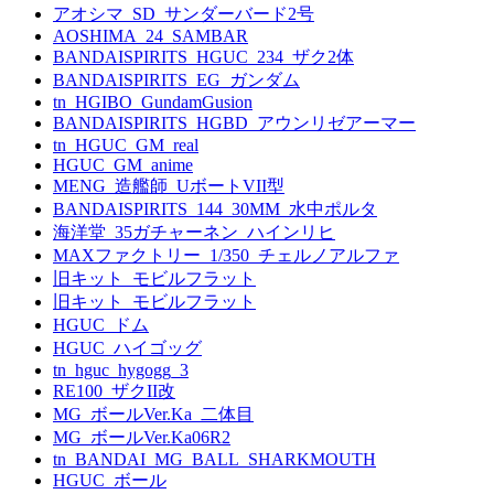
アオシマ_SD_サンダーバード2号
AOSHIMA_24_SAMBAR
BANDAISPIRITS_HGUC_234_ザク2体
BANDAISPIRITS_EG_ガンダム
tn_HGIBO_GundamGusion
BANDAISPIRITS_HGBD_アウンリゼアーマー
tn_HGUC_GM_real
HGUC_GM_anime
MENG_造艦師_UボートVII型
BANDAISPIRITS_144_30MM_水中ポルタ
海洋堂_35ガチャーネン_ハインリヒ
MAXファクトリー_1/350_チェルノアルファ
旧キット_モビルフラット
旧キット_モビルフラット
HGUC_ドム
HGUC_ハイゴッグ
tn_hguc_hygogg_3
RE100_ザクII改
MG_ボールVer.Ka_二体目
MG_ボールVer.Ka06R2
tn_BANDAI_MG_BALL_SHARKMOUTH
HGUC_ボール