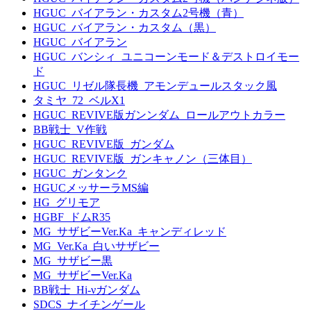
HGUC_バイアラン・カスタム2号機（青）
HGUC_バイアラン・カスタム（黒）
HGUC_バイアラン
HGUC_バンシィ_ユニコーンモード＆デストロイモー
ド
HGUC_リゼル隊長機_アモンデュールスタック風
タミヤ_72_ベルX1
HGUC_REVIVE版ガンンダム_ロールアウトカラー
BB戦士_V作戦
HGUC_REVIVE版_ガンダム
HGUC_REVIVE版_ガンキャノン（三体目）
HGUC_ガンタンク
HGUCメッサーラMS編
HG_グリモア
HGBF_ドムR35
MG_サザビーVer.Ka_キャンディレッド
MG_Ver.Ka_白いサザビー
MG_サザビー黒
MG_サザビーVer.Ka
BB戦士_Hi-νガンダム
SDCS_ナイチンゲール