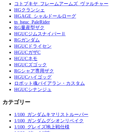
コトブキヤ_フレームアームズ_ヴァルチャー
HGクランシェ
HGAGE_シャルドールローグ
tn_hguc_PaleRider
RG量産型ザク
HGUCジムスナイパーⅡ
RGガンダム
HGUCドライセン
HGUCガザC
HGUCネモ
HGUCズゴック
RGシャア専用ザク
HGUCハイゴッグ
ロボット魂バイアラン・カスタム
HGUCシナンジュ
カテゴリー
1/100_ガンダムキマリストルーパー
1/100_ガンダムグシオンリベイク
1/100_グレイズ地上戦仕様