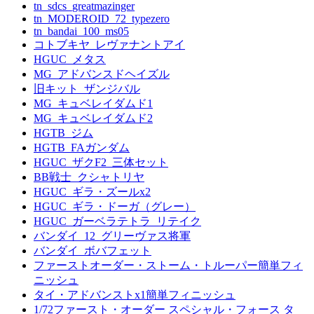
tn_sdcs_greatmazinger
tn_MODEROID_72_typezero
tn_bandai_100_ms05
コトブキヤ_レヴァナントアイ
HGUC_メタス
MG_アドバンスドヘイズル
旧キット_ザンジバル
MG_キュベレイダムド1
MG_キュベレイダムド2
HGTB_ジム
HGTB_FAガンダム
HGUC_ザクF2_三体セット
BB戦士_クシャトリヤ
HGUC_ギラ・ズールx2
HGUC_ギラ・ドーガ（グレー）
HGUC_ガーベラテトラ_リテイク
バンダイ_12_グリーヴァス将軍
バンダイ_ボバフェット
ファーストオーダー・ストーム・トルーパー簡単フィ
ニッシュ
タイ・アドバンストx1簡単フィニッシュ
1/72ファースト・オーダー スペシャル・フォース タ