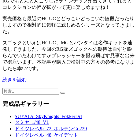
RGでもどんどんこうしたラインナップが出てきてくれると
コレクションの幅が拡がって更に楽しめますね！
実売価格も最近のHGUCとどっこいどっこいな値段だったり
しますので相対的に気軽に親しめるシリーズとなってきまし
た。
ズゴックといえばHGUC、MGとバンダイは名作キットを連
発してきました。今回のRG版ズゴックへの期待は自ずと膨
らんでいたわけですがプレッシャーを撥ね飛ばす見事な出来
で御座います。本記事が購入ご検討中の方々の参考になりま
したら幸いです。
続きを読む
検
索:
完成品ギャラリー
SUYATA_SkyKnights_FokkerDrI
タミヤ_1/48_V1
ドイツレベル_72_ホルテンGo229
ドイツレベル_48_ケイデット