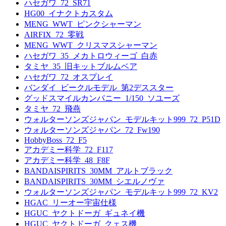
ハセガワ_72_SR71
HG00_イナクトカスタム
MENG_WWT_ピンクシャーマン
AIRFIX_72_零戦
MENG_WWT_クリスマスシャーマン
ハセガワ_35_メカトロウィーゴ_白赤
タミヤ_35_旧キットブルムベア
ハセガワ_72_オスプレイ
バンダイ_ビークルモデル_第2デススター
グッドスマイルカンパニー_1/150_ソユーズ
タミヤ_72_飛燕
ウォルターソンズジャパン_モデルキット999_72_P51D
ウォルターソンズジャパン_72_Fw190
HobbyBoss_72_F5
アカデミー科学_72_F117
アカデミー科学_48_F8F
BANDAISPIRITS_30MM_アルトブラック
BANDAISPIRITS_30MM_シエルノヴァ
ウォルターソンズジャパン_モデルキット999_72_KV2
HGAC_リーオー宇宙仕様
HGUC_ヤクトドーガ_ギュネイ機
HGUC_ヤクトドーガ_クェス機