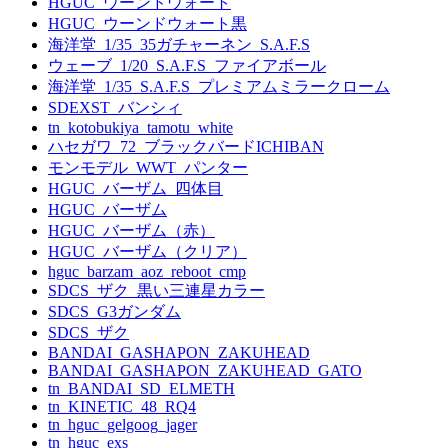
HGUC_ウーンドウォート
HGUC_ウーンドウォート黒
海洋堂_1/35_35ガチャーネン_S.A.F.S
ウェーブ_1/20_S.A.F.S_ファイアボール
海洋堂_1/35_S.A.F.S_プレミアムミラークローム
SDEXST_バンシィ
tn_kotobukiya_tamotu_white
ハセガワ_72_ブラックバードICHIBAN
モンモデル_WWT_パンター
HGUC_バーザム_四体目
HGUC_バーザム
HGUC_バーザム（赤）
HGUC_バーザム（クリア）
hguc_barzam_aoz_reboot_cmp
SDCS_ザク_黒い三連星カラー
SDCS_G3ガンダム
SDCS_ザク
BANDAI_GASHAPON_ZAKUHEAD
BANDAI_GASHAPON_ZAKUHEAD_GATO
tn_BANDAI_SD_ELMETH
tn_KINETIC_48_RQ4
tn_hguc_gelgoog_jager
tn_hguc_exs