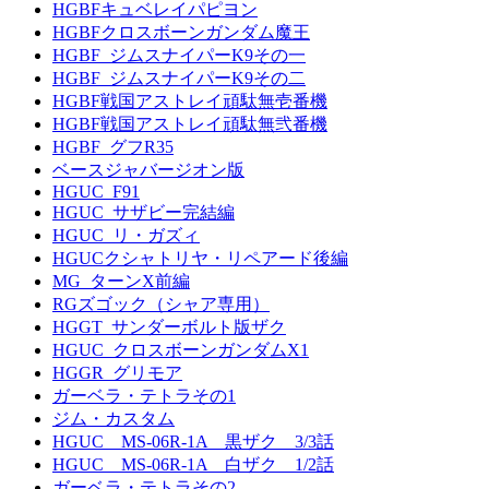
HGBFキュベレイパピヨン
HGBFクロスボーンガンダム魔王
HGBF_ジムスナイパーK9その一
HGBF_ジムスナイパーK9その二
HGBF戦国アストレイ頑駄無壱番機
HGBF戦国アストレイ頑駄無弐番機
HGBF_グフR35
ベースジャバージオン版
HGUC_F91
HGUC_サザビー完結編
HGUC_リ・ガズィ
HGUCクシャトリヤ・リペアード後編
MG_ターンX前編
RGズゴック（シャア専用）
HGGT_サンダーボルト版ザク
HGUC_クロスボーンガンダムX1
HGGR_グリモア
ガーベラ・テトラその1
ジム・カスタム
HGUC MS-06R-1A 黒ザク 3/3話
HGUC MS-06R-1A 白ザク 1/2話
ガーベラ・テトラその2