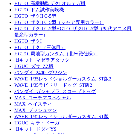
HGTO_高機動型ザクllオルテガ機
HGTO_ドム試作実験機
HGTO_ザクII C-5型
HGTO_ザクII C-5型（シャア専用カラー）
HGTO_ザクII C-5型HGTO_ザクII C-5型（初代アニメ風
量産型カラー）
HGTO_ザクI
HGTO_ザクI（三体目）
HGTO_局地型ガンダム（北米戦仕様）
旧キット_マゼラアタック
HGUC_ズサ_ZZ版
バンダイ_2400_グワジン
WAVE_1/35レッドショルダーカスタム_ST版2
WAVE_1/35ラビドリードッグ_ST版2
バンダイ_ガシャプラ_スコープドッグ
MAX_コーチマスペシャル
MAX_ヘイスティ
MAX_ブッシュマン
WAVE_1/35レッドショルダーカスタム_ST版
HGUC_ギラ・ドーガ
旧キット_ドダイYS