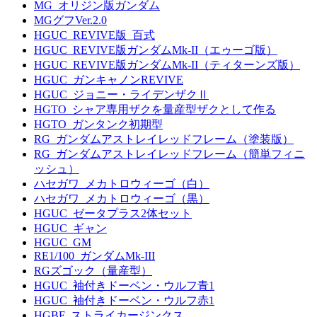
MG_オリジン版ガンダム
MGグフVer.2.0
HGUC_REVIVE版_百式
HGUC_REVIVE版ガンダムMk-II（エゥーゴ版）
HGUC_REVIVE版ガンダムMk-II（ティターンズ版）
HGUC_ガンキャノンREVIVE
HGUC_ジョニー・ライデンザクⅡ
HGTO_シャア専用ザクを量産型ザクとして作る
HGTO_ガンタンク初期型
RG_ガンダムアストレイレッドフレーム（塗装版）
RG_ガンダムアストレイレッドフレーム（簡単フィニ
ッシュ）
ハセガワ_メカトロウィーゴ（白）
ハセガワ_メカトロウィーゴ（黒）
HGUC_ゼータプラス2体セット
HGUC_ギャン
HGUC_GM
RE1/100_ガンダムMk-III
RGズゴック（量産型）
HGUC_袖付きドーベン・ウルフ青1
HGUC_袖付きドーベン・ウルフ赤1
HGBF_ストライカージンクス