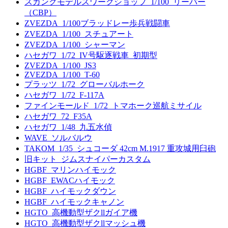
スカンクモデルスワークショップ_1/100_リーパー
（CBP）
ZVEZDA_1/100ブラッドレー歩兵戦闘車
ZVEZDA_1/100_スチュアート
ZVEZDA_1/100_シャーマン
ハセガワ_1/72_IV号駆逐戦車_初期型
ZVEZDA_1/100_JS3
ZVEZDA_1/100_T-60
プラッツ_1/72_グローバルホーク
ハセガワ_1/72_F-117A
ファインモールド_1/72_トマホーク巡航ミサイル
ハセガワ_72_F35A
ハセガワ_1/48_九五水偵
WAVE_ソルバルウ
TAKOM_1/35_シュコーダ 42cm M.1917 重攻城用臼砲
旧キット_ジムスナイパーカスタム
HGBF_マリンハイモック
HGBF_EWACハイモック
HGBF_ハイモックダウン
HGBF_ハイモックキャノン
HGTO_高機動型ザクllガイア機
HGTO_高機動型ザクllマッシュ機