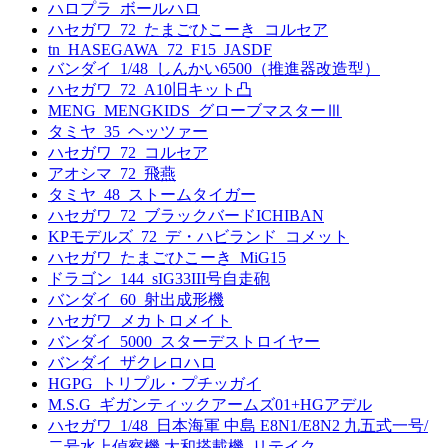
ハロプラ_ボールハロ
ハセガワ_72_たまごひこーき_コルセア
tn_HASEGAWA_72_F15_JASDF
バンダイ_1/48_しんかい6500（推進器改造型）
ハセガワ_72_A10旧キット凸
MENG_MENGKIDS_グローブマスターⅢ
タミヤ_35_ヘッツァー
ハセガワ_72_コルセア
アオシマ_72_飛燕
タミヤ_48_ストームタイガー
ハセガワ_72_ブラックバードICHIBAN
KPモデルズ_72_デ・ハビランド_コメット
ハセガワ_たまごひこーき_MiG15
ドラゴン_144_sIG33III号自走砲
バンダイ_60_射出成形機
ハセガワ_メカトロメイト
バンダイ_5000_スターデストロイヤー
バンダイ_ザクレロハロ
HGPG_トリプル・プチッガイ
M.S.G_ギガンティックアームズ01+HGアデル
ハセガワ_1/48_日本海軍 中島 E8N1/E8N2 九五式一号/
二号水上偵察機 大和搭載機_リテイク