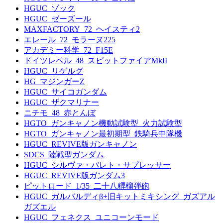
HGUC_ゾック
HGUC_ゼーズール
MAXFACTORY_72_ヘイスティ2
エレール_72_モラーヌ225
アカデミー科学_72_F15E
ドイツレベル_48_スピットファイアMkII
HGUC_リゲルグ
HG_マジンガーZ
HGUC_サイコガンダム
HGUC_ザクマリナー
ニチモ_48_赤とんぼ
HGTO_ガンキャノン機動試験型_火力試験型
HGTO_ガンキャノン最初期型_鉄騎兵中隊機
HGUC_REVIVE版ガンキャノン
SDCS_陸戦型ガンダム
HGUC_シルヴァ・バレト・サプレッサー
HGUC_REVIVE版ガンダム3
ピットロード_1/35_二十八糎榴弾砲
HGUC_ガルバルディβ+旧キットミキシング_ガズアル
ガズエル
HGUC_フェネクス_ユニコーンモード