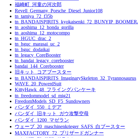
福崎町_河童の河次郎
Revell_Germany_Porsche_Diesel_Junior108
tn_tamiya_72_f35b
tn_BANDAISPIRITS_kyokaisenki_72_BUNYIP_BOOME
tn_aoshima_12_honda_gorilla
tn_aoshima_12_motocompo
tn_HGUC_drac_2
tn_hguc_marasai_uc_2
tn_hguc_dodaikai
tn_legacy_CoreBooster
tn_bandai_legacy_corebooster
bandai_144_Corebooster
旧キット_コアブースター
tn_BANDAISPIRITS_ImaginarySkeleton_32_Tyrannosaurus
WAVE_20_PowerdSuit
KittyHawk_48_フライングパンケーキ
tn_freedommodel_sd_mig21
FreedomModels_SD_F5_Sundowners
バンダイ_550_ミデア
バンダイ_旧キット_ガウ攻撃空母
バンダイ_1200_マゼラン
ウェーブ_20_maschinenkrieger_SAFS_白ブースター
MAXFACTORY_72_ブリザードガンナー