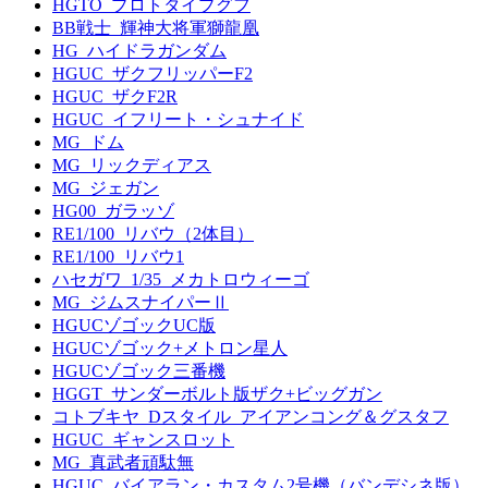
HGTO_プロトタイプグフ
BB戦士_輝神大将軍獅龍凰
HG_ハイドラガンダム
HGUC_ザクフリッパーF2
HGUC_ザクF2R
HGUC_イフリート・シュナイド
MG_ドム
MG_リックディアス
MG_ジェガン
HG00_ガラッゾ
RE1/100_リバウ（2体目）
RE1/100_リバウ1
ハセガワ_1/35_メカトロウィーゴ
MG_ジムスナイパーⅡ
HGUCゾゴックUC版
HGUCゾゴック+メトロン星人
HGUCゾゴック三番機
HGGT_サンダーボルト版ザク+ビッグガン
コトブキヤ_Dスタイル_アイアンコング＆グスタフ
HGUC_ギャンスロット
MG_真武者頑駄無
HGUC_バイアラン・カスタム2号機（バンデシネ版）