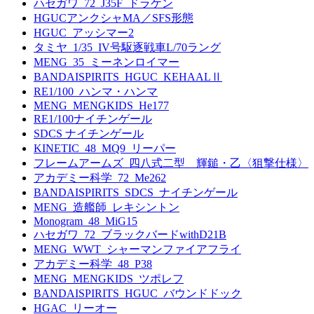
ハセガワ_72_J35F_ドラケン
HGUCアンクシャMA／SFS形態
HGUC_アッシマー2
タミヤ_1/35_IV号駆逐戦車L/70ラング
MENG_35_ミーネンロイマー
BANDAISPIRITS_HGUC_KEHAALⅡ
RE1/100_ハンマ・ハンマ
MENG_MENGKIDS_He177
RE1/100ナイチンゲール
SDCS ナイチンゲール
KINETIC_48_MQ9_リーパー
フレームアームズ_四八式二型 輝鎚・乙〈狙撃仕様〉
アカデミー科学_72_Me262
BANDAISPIRITS_SDCS_ナイチンゲール
MENG_造艦師_レキシントン
Monogram_48_MiG15
ハセガワ_72_ブラックバードwithD21B
MENG_WWT_シャーマンファイアフライ
アカデミー科学_48_P38
MENG_MENGKIDS_ツポレフ
BANDAISPIRITS_HGUC_バウンドドック
HGAC_リーオー