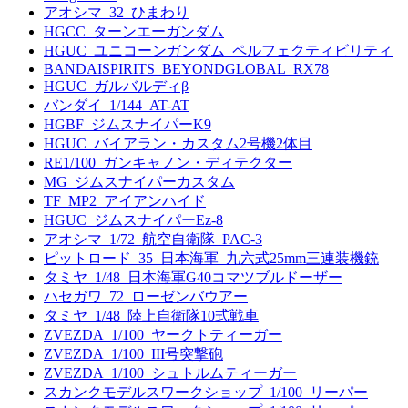
アオシマ_32_ひまわり
HGCC_ターンエーガンダム
HGUC_ユニコーンガンダム_ペルフェクティビリティ
BANDAISPIRITS_BEYONDGLOBAL_RX78
HGUC_ガルバルディβ
バンダイ_1/144_AT-AT
HGBF_ジムスナイパーK9
HGUC_バイアラン・カスタム2号機2体目
RE1/100_ガンキャノン・ディテクター
MG_ジムスナイパーカスタム
TF_MP2_アイアンハイド
HGUC_ジムスナイパーEz-8
アオシマ_1/72_航空自衛隊_PAC-3
ピットロード_35_日本海軍_九六式25mm三連装機銃
タミヤ_1/48_日本海軍G40コマツブルドーザー
ハセガワ_72_ローゼンバウアー
タミヤ_1/48_陸上自衛隊10式戦車
ZVEZDA_1/100_ヤークトティーガー
ZVEZDA_1/100_III号突撃砲
ZVEZDA_1/100_シュトルムティーガー
スカンクモデルスワークショップ_1/100_リーパー