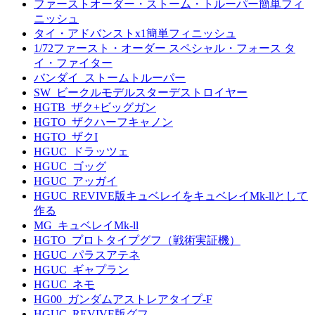
ファーストオーダー・ストーム・トルーパー簡単フィ
ニッシュ
タイ・アドバンストx1簡単フィニッシュ
1/72ファースト・オーダー スペシャル・フォース タ
イ・ファイター
バンダイ_ストームトルーパー
SW_ビークルモデルスターデストロイヤー
HGTB_ザク+ビッグガン
HGTO_ザクハーフキャノン
HGTO_ザクI
HGUC_ドラッツェ
HGUC_ゴッグ
HGUC_アッガイ
HGUC_REVIVE版キュベレイをキュベレイMk-llとして
作る
MG_キュベレイMk-ll
HGTO_プロトタイプグフ（戦術実証機）
HGUC_パラスアテネ
HGUC_ギャプラン
HGUC_ネモ
HG00_ガンダムアストレアタイプ-F
HGUC_REVIVE版グフ