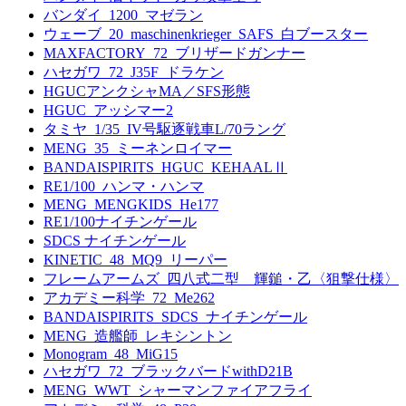
バンダイ_1200_マゼラン
ウェーブ_20_maschinenkrieger_SAFS_白ブースター
MAXFACTORY_72_ブリザードガンナー
ハセガワ_72_J35F_ドラケン
HGUCアンクシャMA／SFS形態
HGUC_アッシマー2
タミヤ_1/35_IV号駆逐戦車L/70ラング
MENG_35_ミーネンロイマー
BANDAISPIRITS_HGUC_KEHAALⅡ
RE1/100_ハンマ・ハンマ
MENG_MENGKIDS_He177
RE1/100ナイチンゲール
SDCS ナイチンゲール
KINETIC_48_MQ9_リーパー
フレームアームズ_四八式二型 輝鎚・乙〈狙撃仕様〉
アカデミー科学_72_Me262
BANDAISPIRITS_SDCS_ナイチンゲール
MENG_造艦師_レキシントン
Monogram_48_MiG15
ハセガワ_72_ブラックバードwithD21B
MENG_WWT_シャーマンファイアフライ