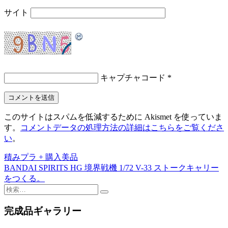
サイト
キャプチャコード
*
このサイトはスパムを低減するために Akismet を使っていま
す。
コメントデータの処理方法の詳細はこちらをご覧くださ
い
。
積みプラ + 購入美品
投
BANDAI SPIRITS HG 境界戦機 1/72 V-33 ストークキャリー
稿
をつくる。
検
ナ
索:
ビ
完成品ギャラリー
ゲ