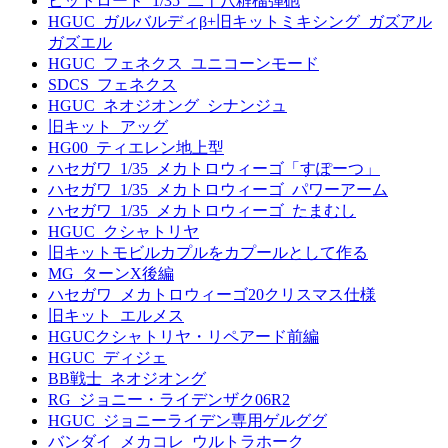
ピットロード_1/35_二十八糎榴弾砲
HGUC_ガルバルディβ+旧キットミキシング_ガズアル
ガズエル
HGUC_フェネクス_ユニコーンモード
SDCS_フェネクス
HGUC_ネオジオング_シナンジュ
旧キット_アッグ
HG00_ティエレン地上型
ハセガワ_1/35_メカトロウィーゴ「すぽーつ」
ハセガワ_1/35_メカトロウィーゴ_パワーアーム
ハセガワ_1/35_メカトロウィーゴ_たまむし
HGUC_クシャトリヤ
旧キットモビルカプルをカプールとして作る
MG_ターンX後編
ハセガワ_メカトロウィーゴ20クリスマス仕様
旧キット_エルメス
HGUCクシャトリヤ・リペアード前編
HGUC_ディジェ
BB戦士_ネオジオング
RG_ジョニー・ライデンザク06R2
HGUC_ジョニーライデン専用ゲルググ
バンダイ_メカコレ_ウルトラホーク