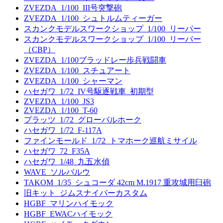
ZVEZDA_1/100_III号突撃砲
ZVEZDA_1/100_シュトルムティーガー
スカンクモデルスワークショップ_1/100_リーパー
スカンクモデルスワークショップ_1/100_リーパー
（CBP）
ZVEZDA_1/100ブラッドレー歩兵戦闘車
ZVEZDA_1/100_スチュアート
ZVEZDA_1/100_シャーマン
ハセガワ_1/72_IV号駆逐戦車_初期型
ZVEZDA_1/100_JS3
ZVEZDA_1/100_T-60
プラッツ_1/72_グローバルホーク
ハセガワ_1/72_F-117A
ファインモールド_1/72_トマホーク巡航ミサイル
ハセガワ_72_F35A
ハセガワ_1/48_九五水偵
WAVE_ソルバルウ
TAKOM_1/35_シュコーダ 42cm M.1917 重攻城用臼砲
旧キット_ジムスナイパーカスタム
HGBF_マリンハイモック
HGBF_EWACハイモック