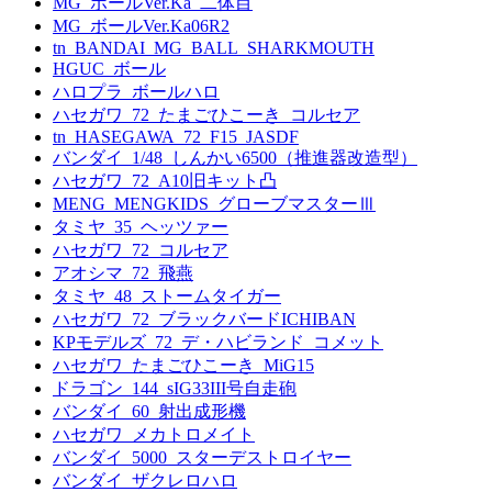
MG_ボールVer.Ka_二体目
MG_ボールVer.Ka06R2
tn_BANDAI_MG_BALL_SHARKMOUTH
HGUC_ボール
ハロプラ_ボールハロ
ハセガワ_72_たまごひこーき_コルセア
tn_HASEGAWA_72_F15_JASDF
バンダイ_1/48_しんかい6500（推進器改造型）
ハセガワ_72_A10旧キット凸
MENG_MENGKIDS_グローブマスターⅢ
タミヤ_35_ヘッツァー
ハセガワ_72_コルセア
アオシマ_72_飛燕
タミヤ_48_ストームタイガー
ハセガワ_72_ブラックバードICHIBAN
KPモデルズ_72_デ・ハビランド_コメット
ハセガワ_たまごひこーき_MiG15
ドラゴン_144_sIG33III号自走砲
バンダイ_60_射出成形機
ハセガワ_メカトロメイト
バンダイ_5000_スターデストロイヤー
バンダイ_ザクレロハロ