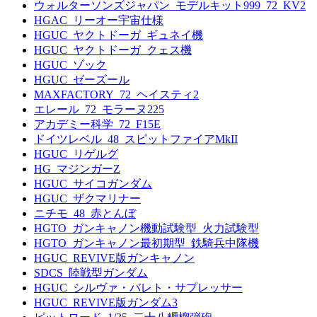
ウォルターソンズジャパン_モデルキット999_72_KV2
HGAC_リーオー宇宙仕様
HGUC_ヤクトドーガ_ギュネイ機
HGUC_ヤクトドーガ_クェス機
HGUC_ゾック
HGUC_ゼーズール
MAXFACTORY_72_ヘイスティ2
エレール_72_モラーヌ225
アカデミー科学_72_F15E
ドイツレベル_48_スピットファイアMkII
HGUC_リゲルグ
HG_マジンガーZ
HGUC_サイコガンダム
HGUC_ザクマリナー
ニチモ_48_赤とんぼ
HGTO_ガンキャノン機動試験型_火力試験型
HGTO_ガンキャノン最初期型_鉄騎兵中隊機
HGUC_REVIVE版ガンキャノン
SDCS_陸戦型ガンダム
HGUC_シルヴァ・バレト・サプレッサー
HGUC_REVIVE版ガンダム3