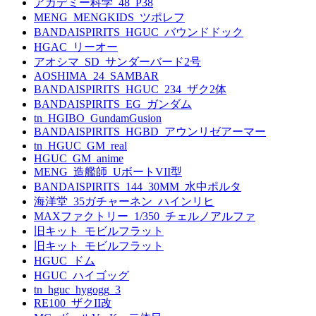
アカデミー科学_48_P38
MENG_MENGKIDS_ツポレフ
BANDAISPIRITS_HGUC_バウンドドック
HGAC_リーオー
アオシマ_SD_サンダーバード2号
AOSHIMA_24_SAMBAR
BANDAISPIRITS_HGUC_234_ザク2体
BANDAISPIRITS_EG_ガンダム
tn_HGIBO_GundamGusion
BANDAISPIRITS_HGBD_アウンリゼアーマー
tn_HGUC_GM_real
HGUC_GM_anime
MENG_造艦師_UボートVII型
BANDAISPIRITS_144_30MM_水中ポルタ
海洋堂_35ガチャーネン_ハインリヒ
MAXファクトリー_1/350_チェルノアルファ
旧キット_モビルフラット
旧キット_モビルフラット
HGUC_ドム
HGUC_ハイゴッグ
tn_hguc_hygogg_3
RE100_ザクII改