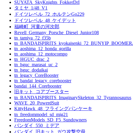
SUYATA_SkyKnights_FokkerDrI
ー
タミヤ_1/48_V1
ドイツレベル_72_ホルテンGo229
シ
ドイツレベル_48_ケイデット
ョ
福崎町_河童の河次郎
Revell_Germany_Porsche_Diesel_Junior108
ン
tn_tamiya_72_f35b
tn_BANDAISPIRITS_kyokaisenki_72_BUNYIP_BOOME
tn_aoshima_12_honda_gorilla
tn_aoshima_12_motocompo
tn_HGUC_drac_2
tn_hguc_marasai_uc_2
tn_hguc_dodaikai
tn_legacy_CoreBooster
tn_bandai_legacy_corebooster
bandai_144_Corebooster
旧キット_コアブースター
tn_BANDAISPIRITS_ImaginarySkeleton_32_Tyrannosaurus
WAVE_20_PowerdSuit
KittyHawk_48_フライングパンケーキ
tn_freedommodel_sd_mig21
FreedomModels_SD_F5_Sundowners
バンダイ_550_ミデア
バンダイ_旧キット_ガウ攻撃空母