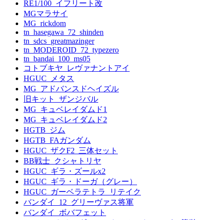
RE1/100_イフリート改
MGマラサイ
MG_rickdom
tn_hasegawa_72_shinden
tn_sdcs_greatmazinger
tn_MODEROID_72_typezero
tn_bandai_100_ms05
コトブキヤ_レヴァナントアイ
HGUC_メタス
MG_アドバンスドヘイズル
旧キット_ザンジバル
MG_キュベレイダムド1
MG_キュベレイダムド2
HGTB_ジム
HGTB_FAガンダム
HGUC_ザクF2_三体セット
BB戦士_クシャトリヤ
HGUC_ギラ・ズールx2
HGUC_ギラ・ドーガ（グレー）
HGUC_ガーベラテトラ_リテイク
バンダイ_12_グリーヴァス将軍
バンダイ_ボバフェット