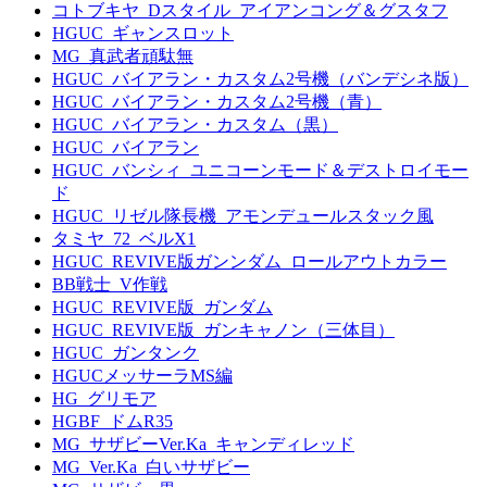
コトブキヤ_Dスタイル_アイアンコング＆グスタフ
HGUC_ギャンスロット
MG_真武者頑駄無
HGUC_バイアラン・カスタム2号機（バンデシネ版）
HGUC_バイアラン・カスタム2号機（青）
HGUC_バイアラン・カスタム（黒）
HGUC_バイアラン
HGUC_バンシィ_ユニコーンモード＆デストロイモー
ド
HGUC_リゼル隊長機_アモンデュールスタック風
タミヤ_72_ベルX1
HGUC_REVIVE版ガンンダム_ロールアウトカラー
BB戦士_V作戦
HGUC_REVIVE版_ガンダム
HGUC_REVIVE版_ガンキャノン（三体目）
HGUC_ガンタンク
HGUCメッサーラMS編
HG_グリモア
HGBF_ドムR35
MG_サザビーVer.Ka_キャンディレッド
MG_Ver.Ka_白いサザビー