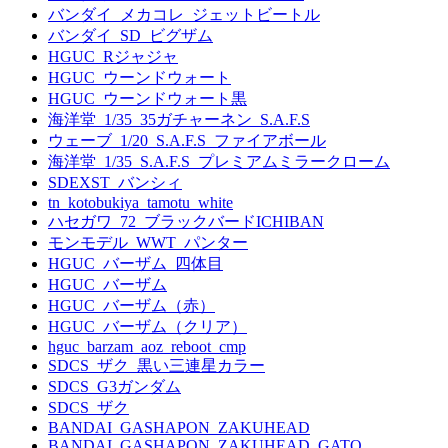
バンダイ_メカコレ_ジェットビートル
バンダイ_SD_ビグザム
HGUC_Rジャジャ
HGUC_ウーンドウォート
HGUC_ウーンドウォート黒
海洋堂_1/35_35ガチャーネン_S.A.F.S
ウェーブ_1/20_S.A.F.S_ファイアボール
海洋堂_1/35_S.A.F.S_プレミアムミラークローム
SDEXST_バンシィ
tn_kotobukiya_tamotu_white
ハセガワ_72_ブラックバードICHIBAN
モンモデル_WWT_パンター
HGUC_バーザム_四体目
HGUC_バーザム
HGUC_バーザム（赤）
HGUC_バーザム（クリア）
hguc_barzam_aoz_reboot_cmp
SDCS_ザク_黒い三連星カラー
SDCS_G3ガンダム
SDCS_ザク
BANDAI_GASHAPON_ZAKUHEAD
BANDAI_GASHAPON_ZAKUHEAD_GATO