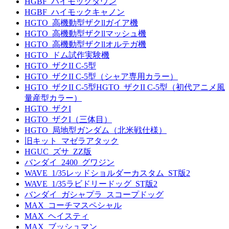
HGBF_ハイモックダウン
HGBF_ハイモックキャノン
HGTO_高機動型ザクllガイア機
HGTO_高機動型ザクllマッシュ機
HGTO_高機動型ザクllオルテガ機
HGTO_ドム試作実験機
HGTO_ザクII C-5型
HGTO_ザクII C-5型（シャア専用カラー）
HGTO_ザクII C-5型HGTO_ザクII C-5型（初代アニメ風
量産型カラー）
HGTO_ザクI
HGTO_ザクI（三体目）
HGTO_局地型ガンダム（北米戦仕様）
旧キット_マゼラアタック
HGUC_ズサ_ZZ版
バンダイ_2400_グワジン
WAVE_1/35レッドショルダーカスタム_ST版2
WAVE_1/35ラビドリードッグ_ST版2
バンダイ_ガシャプラ_スコープドッグ
MAX_コーチマスペシャル
MAX_ヘイスティ
MAX_ブッシュマン