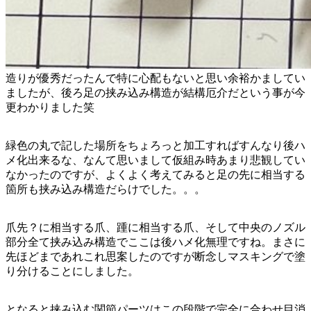
造りが優秀だったんで特に心配もないと思い余裕かましてい
ましたが、後ろ足の挟み込み構造が結構厄介だという事が今
更わかりました笑
緑色の丸で記した場所をちょろっと加工すればすんなり後ハ
メ化出来るな、なんて思いまして仮組み時あまり悲観してい
なかったのですが、よくよく考えてみると足の先に相当する
箇所も挟み込み構造だらけでした。。。
爪先？に相当する爪、踵に相当する爪、そして中央のノズル
部分全て挟み込み構造でここは後ハメ化無理ですね。まさに
先ほどまであれこれ思案したのですが断念しマスキングで塗
り分けることにしました。
となると挟み込む関節パーツはこの段階で完全に合わせ目消