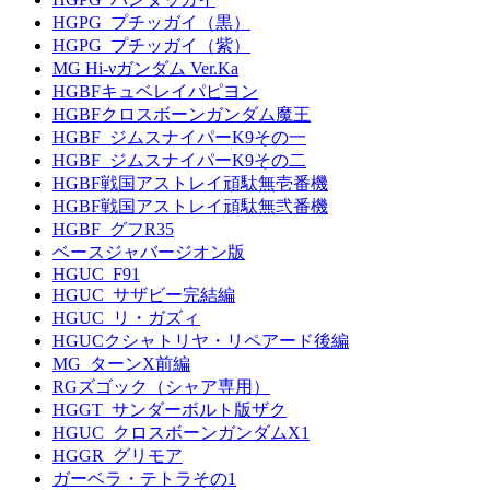
HGPG_プチッガイ（黒）
HGPG_プチッガイ（紫）
MG Hi-νガンダム Ver.Ka
HGBFキュベレイパピヨン
HGBFクロスボーンガンダム魔王
HGBF_ジムスナイパーK9その一
HGBF_ジムスナイパーK9その二
HGBF戦国アストレイ頑駄無壱番機
HGBF戦国アストレイ頑駄無弐番機
HGBF_グフR35
ベースジャバージオン版
HGUC_F91
HGUC_サザビー完結編
HGUC_リ・ガズィ
HGUCクシャトリヤ・リペアード後編
MG_ターンX前編
RGズゴック（シャア専用）
HGGT_サンダーボルト版ザク
HGUC_クロスボーンガンダムX1
HGGR_グリモア
ガーベラ・テトラその1