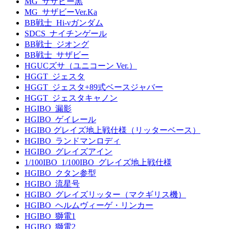
MG_サザビー黒
MG_サザビーVer.Ka
BB戦士_Hi-νガンダム
SDCS_ナイチンゲール
BB戦士_ジオング
BB戦士_サザビー
HGUCズサ（ユニコーン Ver.）
HGGT_ジェスタ
HGGT_ジェスタ+89式ベースジャバー
HGGT_ジェスタキャノン
HGIBO_漏影
HGIBO_ゲイレール
HGIBO グレイズ地上戦仕様（リッターベース）
HGIBO_ランドマンロディ
HGIBO_グレイズアイン
1/100IBO_1/100IBO_グレイズ地上戦仕様
HGIBO_クタン参型
HGIBO_流星号
HGIBO_グレイズリッター（マクギリス機）
HGIBO_ヘルムヴィーゲ・リンカー
HGIBO_獅電1
HGIBO_獅電2