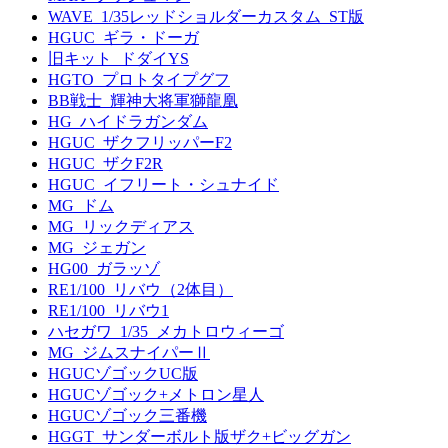
WAVE_1/35レッドショルダーカスタム_ST版
HGUC_ギラ・ドーガ
旧キット_ドダイYS
HGTO_プロトタイプグフ
BB戦士_輝神大将軍獅龍凰
HG_ハイドラガンダム
HGUC_ザクフリッパーF2
HGUC_ザクF2R
HGUC_イフリート・シュナイド
MG_ドム
MG_リックディアス
MG_ジェガン
HG00_ガラッゾ
RE1/100_リバウ（2体目）
RE1/100_リバウ1
ハセガワ_1/35_メカトロウィーゴ
MG_ジムスナイパーⅡ
HGUCゾゴックUC版
HGUCゾゴック+メトロン星人
HGUCゾゴック三番機
HGGT_サンダーボルト版ザク+ビッグガン