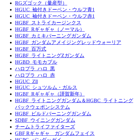
RGズゴック（量産型）
HGUC_袖付きドーベン・ウルフ青1
HGUC_袖付きドーベン・ウルフ赤1
HGBF_ストライカージンクス
HGBF_Rギャギャ（ノーマル）
HGBF_カミキバーニングガンダム
HGBF_ガンダムアメイジングレッドウォーリア
HGBF_百万式
HGBF_ライトニングZガンダム
HGBD_モモカプル
ハロプラ_ハロ_黒
ハロプラ_ハロ_赤
HGUC_Zll
HGUC_シュツルム・ガルス
HGBF_Rギャギャ（謹賀新年）
HGBF_ライトニングガンダム＆HGBC_ライトニング
バックウェポンシステム
HGBF_ビルドバーニングガンダム
SDBF_ウイニングガンダム
チームトライファイターズ
GBF Rギャギャ ガンダムフェイス
HGPG_パンダッガイ