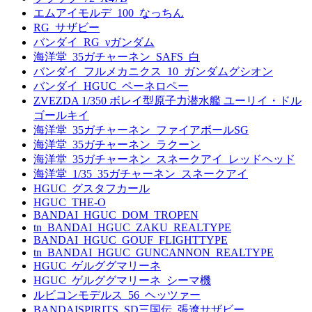
エムアイモルデ_100_なっちん
RG_サザビー
バンダイ_RG_νガンダム
海洋堂_35ガチャーネン_SAFS_白
バンダイ_フルメカニクス_10_ガンダムグシオン
バンダイ_HGUC_ペーネロペー
ZVEZDA 1/350 ボレイ型原子力潜水艦 ユーリイ・ドル
ゴールキイ
海洋堂_35ガチャーネン_ファイアボールSG
海洋堂_35ガチャーネン_ラクーン
海洋堂_35ガチャーネン_スネークアイ_レッドヘッド
海洋堂_1/35_35ガチャーネン_スネークアイ
HGUC_グスタフカール
HGUC_THE-O
BANDAI_HGUC_DOM_TROPEN
tn_BANDAI_HGUC_ZAKU_REALTYPE
BANDAI_HGUC_GOUF_FLIGHTTYPE
tn_BANDAI_HGUC_GUNCANNON_REALTYPE
HGUC_ゲルググマリーネ
HGUC_ゲルググマリーネ_シーマ機
ルビコンモデルス_56_ヘッツァー
BANDAISPIRITS_SD三国伝_張遼サザビー