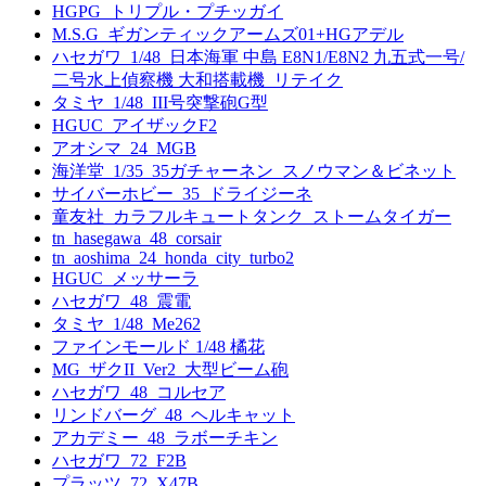
HGPG_トリプル・プチッガイ
M.S.G_ギガンティックアームズ01+HGアデル
ハセガワ_1/48_日本海軍 中島 E8N1/E8N2 九五式一号/
二号水上偵察機 大和搭載機_リテイク
タミヤ_1/48_III号突撃砲G型
HGUC_アイザックF2
アオシマ_24_MGB
海洋堂_1/35_35ガチャーネン_スノウマン＆ビネット
サイバーホビー_35_ドライジーネ
童友社_カラフルキュートタンク_ストームタイガー
tn_hasegawa_48_corsair
tn_aoshima_24_honda_city_turbo2
HGUC_メッサーラ
ハセガワ_48_震電
タミヤ_1/48_Me262
ファインモールド 1/48 橘花
MG_ザクII_Ver2_大型ビーム砲
ハセガワ_48_コルセア
リンドバーグ_48_ヘルキャット
アカデミー_48_ラボーチキン
ハセガワ_72_F2B
プラッツ_72_X47B