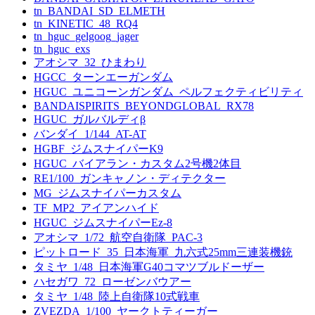
tn_BANDAI_SD_ELMETH
tn_KINETIC_48_RQ4
tn_hguc_gelgoog_jager
tn_hguc_exs
アオシマ_32_ひまわり
HGCC_ターンエーガンダム
HGUC_ユニコーンガンダム_ペルフェクティビリティ
BANDAISPIRITS_BEYONDGLOBAL_RX78
HGUC_ガルバルディβ
バンダイ_1/144_AT-AT
HGBF_ジムスナイパーK9
HGUC_バイアラン・カスタム2号機2体目
RE1/100_ガンキャノン・ディテクター
MG_ジムスナイパーカスタム
TF_MP2_アイアンハイド
HGUC_ジムスナイパーEz-8
アオシマ_1/72_航空自衛隊_PAC-3
ピットロード_35_日本海軍_九六式25mm三連装機銃
タミヤ_1/48_日本海軍G40コマツブルドーザー
ハセガワ_72_ローゼンバウアー
タミヤ_1/48_陸上自衛隊10式戦車
ZVEZDA_1/100_ヤークトティーガー