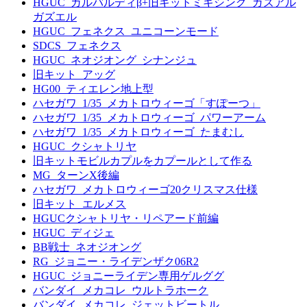
HGUC_ガルバルディβ+旧キットミキシング_ガズアル
ガズエル
HGUC_フェネクス_ユニコーンモード
SDCS_フェネクス
HGUC_ネオジオング_シナンジュ
旧キット_アッグ
HG00_ティエレン地上型
ハセガワ_1/35_メカトロウィーゴ「すぽーつ」
ハセガワ_1/35_メカトロウィーゴ_パワーアーム
ハセガワ_1/35_メカトロウィーゴ_たまむし
HGUC_クシャトリヤ
旧キットモビルカプルをカプールとして作る
MG_ターンX後編
ハセガワ_メカトロウィーゴ20クリスマス仕様
旧キット_エルメス
HGUCクシャトリヤ・リペアード前編
HGUC_ディジェ
BB戦士_ネオジオング
RG_ジョニー・ライデンザク06R2
HGUC_ジョニーライデン専用ゲルググ
バンダイ_メカコレ_ウルトラホーク
バンダイ_メカコレ_ジェットビートル