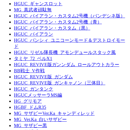
HGUC_ギャンスロット
MG_真武者頑駄無
HGUC_バイアラン・カスタム2号機（バンデシネ版）
HGUC_バイアラン・カスタム2号機（青）
HGUC_バイアラン・カスタム（黒）
HGUC_バイアラン
HGUC_バンシィ_ユニコーンモード＆デストロイモー
ド
HGUC_リゼル隊長機_アモンデュールスタック風
タミヤ_72_ベルX1
HGUC_REVIVE版ガンンダム_ロールアウトカラー
BB戦士_V作戦
HGUC_REVIVE版_ガンダム
HGUC_REVIVE版_ガンキャノン（三体目）
HGUC_ガンタンク
HGUCメッサーラMS編
HG_グリモア
HGBF_ドムR35
MG_サザビーVer.Ka_キャンディレッド
MG_Ver.Ka_白いサザビー
MG_サザビー黒