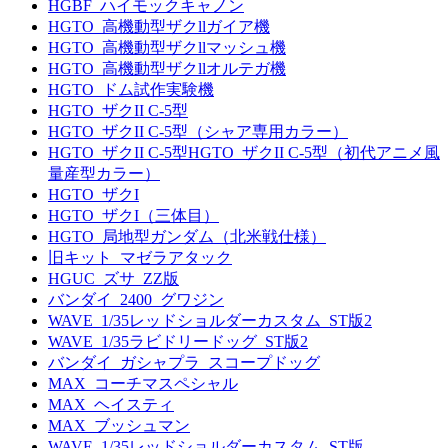
HGBF_ハイモックキャノン
HGTO_高機動型ザクllガイア機
HGTO_高機動型ザクllマッシュ機
HGTO_高機動型ザクllオルテガ機
HGTO_ドム試作実験機
HGTO_ザクII C-5型
HGTO_ザクII C-5型（シャア専用カラー）
HGTO_ザクII C-5型HGTO_ザクII C-5型（初代アニメ風
量産型カラー）
HGTO_ザクI
HGTO_ザクI（三体目）
HGTO_局地型ガンダム（北米戦仕様）
旧キット_マゼラアタック
HGUC_ズサ_ZZ版
バンダイ_2400_グワジン
WAVE_1/35レッドショルダーカスタム_ST版2
WAVE_1/35ラビドリードッグ_ST版2
バンダイ_ガシャプラ_スコープドッグ
MAX_コーチマスペシャル
MAX_ヘイスティ
MAX_ブッシュマン
WAVE_1/35レッドショルダーカスタム_ST版