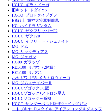
HGUC_ギラ・ドーガ
旧キット_ドダイYS
HGTO_プロトタイプグフ
BB戦士_輝神大将軍獅龍凰
HG_ハイドラガンダム
HGUC_ザクフリッパーF2
HGUC_ザクF2R
HGUC_イフリート・シュナイド
MG_ドム
MG_リックディアス
MG_ジェガン
HG00_ガラッゾ
RE1/100_リバウ（2体目）
RE1/100_リバウ1
ハセガワ_1/35_メカトロウィーゴ
MG_ジムスナイパーⅡ
HGUCゾゴックUC版
HGUCゾゴック+メトロン星人
HGUCゾゴック三番機
HGGT_サンダーボルト版ザク+ビッグガン
コトブキヤ_Dスタイル_アイアンコング＆グスタフ