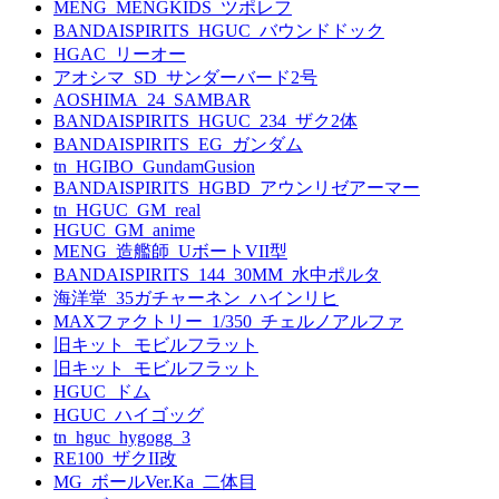
MENG_MENGKIDS_ツポレフ
BANDAISPIRITS_HGUC_バウンドドック
HGAC_リーオー
アオシマ_SD_サンダーバード2号
AOSHIMA_24_SAMBAR
BANDAISPIRITS_HGUC_234_ザク2体
BANDAISPIRITS_EG_ガンダム
tn_HGIBO_GundamGusion
BANDAISPIRITS_HGBD_アウンリゼアーマー
tn_HGUC_GM_real
HGUC_GM_anime
MENG_造艦師_UボートVII型
BANDAISPIRITS_144_30MM_水中ポルタ
海洋堂_35ガチャーネン_ハインリヒ
MAXファクトリー_1/350_チェルノアルファ
旧キット_モビルフラット
旧キット_モビルフラット
HGUC_ドム
HGUC_ハイゴッグ
tn_hguc_hygogg_3
RE100_ザクII改
MG_ボールVer.Ka_二体目