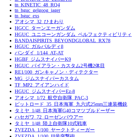
tn_KINETIC_48_RQ4
tn_hguc_gelgoog_jager
tn_hguc_exs
アオシマ_32_ひまわり
HGCC_ターンエーガンダム
HGUC_ユニコーンガンダム_ペルフェクティビリティ
BANDAISPIRITS_BEYONDGLOBAL_RX78
HGUC_ガルバルディβ
バンダイ_1/144_AT-AT
HGBF_ジムスナイパーK9
HGUC_バイアラン・カスタム2号機2体目
RE1/100_ガンキャノン・ディテクター
MG_ジムスナイパーカスタム
TF_MP2_アイアンハイド
HGUC_ジムスナイパーEz-8
アオシマ_1/72_航空自衛隊_PAC-3
ピットロード_35_日本海軍_九六式25mm三連装機銃
タミヤ_1/48_日本海軍G40コマツブルドーザー
ハセガワ_72_ローゼンバウアー
タミヤ_1/48_陸上自衛隊10式戦車
ZVEZDA_1/100_ヤークトティーガー
ZVEZDA_1/100_III号突撃砲