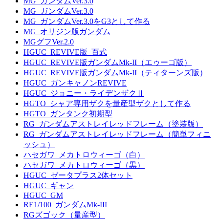
MG_ガンダムVer.3.0
MG_ガンダムVer.3.0
MG_ガンダムVer.3.0をG3として作る
MG_オリジン版ガンダム
MGグフVer.2.0
HGUC_REVIVE版_百式
HGUC_REVIVE版ガンダムMk-II（エゥーゴ版）
HGUC_REVIVE版ガンダムMk-II（ティターンズ版）
HGUC_ガンキャノンREVIVE
HGUC_ジョニー・ライデンザクⅡ
HGTO_シャア専用ザクを量産型ザクとして作る
HGTO_ガンタンク初期型
RG_ガンダムアストレイレッドフレーム（塗装版）
RG_ガンダムアストレイレッドフレーム（簡単フィニ
ッシュ）
ハセガワ_メカトロウィーゴ（白）
ハセガワ_メカトロウィーゴ（黒）
HGUC_ゼータプラス2体セット
HGUC_ギャン
HGUC_GM
RE1/100_ガンダムMk-III
RGズゴック（量産型）