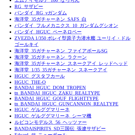
エムアイモルデ_100_なっちん
RG_サザビー
バンダイ_RG_νガンダム
海洋堂_35ガチャーネン_SAFS_白
バンダイ_フルメカニクス_10_ガンダムグシオン
バンダイ_HGUC_ペーネロペー
ZVEZDA 1/350 ボレイ型原子力潜水艦 ユーリイ・ドル
ゴールキイ
海洋堂_35ガチャーネン_ファイアボールSG
海洋堂_35ガチャーネン_ラクーン
海洋堂_35ガチャーネン_スネークアイ_レッドヘッド
海洋堂_1/35_35ガチャーネン_スネークアイ
HGUC_グスタフカール
HGUC_THE-O
BANDAI_HGUC_DOM_TROPEN
tn_BANDAI_HGUC_ZAKU_REALTYPE
BANDAI_HGUC_GOUF_FLIGHTTYPE
tn_BANDAI_HGUC_GUNCANNON_REALTYPE
HGUC_ゲルググマリーネ
HGUC_ゲルググマリーネ_シーマ機
ルビコンモデルス_56_ヘッツァー
BANDAISPIRITS_SD三国伝_張遼サザビー
Eduard_48_ニューポール