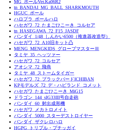
MG_ボールVer.Ka06R2
tn_BANDAI_MG_BALL_SHARKMOUTH
HGUC_ボール
ハロプラ_ボールハロ
ハセガワ_72_たまごひこーき_コルセア
tn_HASEGAWA_72_F15_JASDF
バンダイ_1/48_しんかい6500（推進器改造型）
ハセガワ_72_A10旧キット凸
MENG_MENGKIDS_グローブマスターⅢ
タミヤ_35_ヘッツァー
ハセガワ_72_コルセア
アオシマ_72_飛燕
タミヤ_48_ストームタイガー
ハセガワ_72_ブラックバードICHIBAN
KPモデルズ_72_デ・ハビランド_コメット
ハセガワ_たまごひこーき_MiG15
ドラゴン_144_sIG33III号自走砲
バンダイ_60_射出成形機
ハセガワ_メカトロメイト
バンダイ_5000_スターデストロイヤー
バンダイ_ザクレロハロ
HGPG_トリプル・プチッガイ