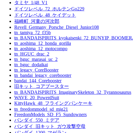
ン
タミヤ_1/48_V1
ドイツレベル_72_ホルテンGo229
ドイツレベル_48_ケイデット
福崎町_河童の河次郎
Revell_Germany_Porsche_Diesel_Junior108
tn_tamiya_72_f35b
tn_BANDAISPIRITS_kyokaisenki_72_BUNYIP_BOOME
tn_aoshima_12_honda_gorilla
tn_aoshima_12_motocompo
tn_HGUC_drac_2
tn_hguc_marasai_uc_2
tn_hguc_dodaikai
tn_legacy_CoreBooster
tn_bandai_legacy_corebooster
bandai_144_Corebooster
旧キット_コアブースター
tn_BANDAISPIRITS_ImaginarySkeleton_32_Tyrannosaurus
WAVE_20_PowerdSuit
KittyHawk_48_フライングパンケーキ
tn_freedommodel_sd_mig21
FreedomModels_SD_F5_Sundowners
バンダイ_550_ミデア
バンダイ_旧キット_ガウ攻撃空母
バンダイ_1200_マゼラン