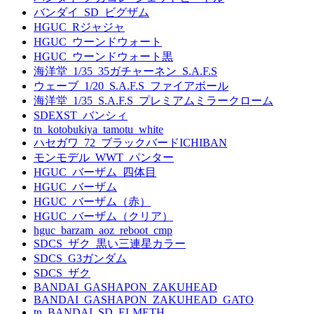
バンダイ_SD_ビグザム
HGUC_Rジャジャ
HGUC_ウーンドウォート
HGUC_ウーンドウォート黒
海洋堂_1/35_35ガチャーネン_S.A.F.S
ウェーブ_1/20_S.A.F.S_ファイアボール
海洋堂_1/35_S.A.F.S_プレミアムミラークローム
SDEXST_バンシィ
tn_kotobukiya_tamotu_white
ハセガワ_72_ブラックバードICHIBAN
モンモデル_WWT_パンター
HGUC_バーザム_四体目
HGUC_バーザム
HGUC_バーザム（赤）
HGUC_バーザム（クリア）
hguc_barzam_aoz_reboot_cmp
SDCS_ザク_黒い三連星カラー
SDCS_G3ガンダム
SDCS_ザク
BANDAI_GASHAPON_ZAKUHEAD
BANDAI_GASHAPON_ZAKUHEAD_GATO
tn_BANDAI_SD_ELMETH