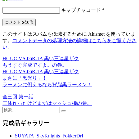
キャプチャコード
*
このサイトはスパムを低減するために Akismet を使っていま
す。
コメントデータの処理方法の詳細はこちらをご覧くださ
い
。
HGUC MS-06R-1A 黒い三連星ザク
投
もうすぐ完成ですよ。の巻。
稿
HGUC MS-06R-1A 黒い三連星ザク
まさに「黒光り」！
ナ
ラーメンに例えるなら背脂黒ラーメン！
ビ
全三回 第一話：
ゲ
三体作ったけどまずはマッシュ機の巻。
ー
検
索:
シ
完成品ギャラリー
ョ
SUYATA_SkyKnights_FokkerDrI