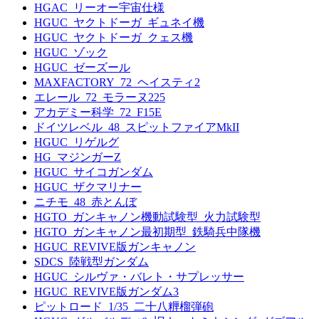
HGAC_リーオー宇宙仕様
HGUC_ヤクトドーガ_ギュネイ機
HGUC_ヤクトドーガ_クェス機
HGUC_ゾック
HGUC_ゼーズール
MAXFACTORY_72_ヘイスティ2
エレール_72_モラーヌ225
アカデミー科学_72_F15E
ドイツレベル_48_スピットファイアMkII
HGUC_リゲルグ
HG_マジンガーZ
HGUC_サイコガンダム
HGUC_ザクマリナー
ニチモ_48_赤とんぼ
HGTO_ガンキャノン機動試験型_火力試験型
HGTO_ガンキャノン最初期型_鉄騎兵中隊機
HGUC_REVIVE版ガンキャノン
SDCS_陸戦型ガンダム
HGUC_シルヴァ・バレト・サプレッサー
HGUC_REVIVE版ガンダム3
ピットロード_1/35_二十八糎榴弾砲