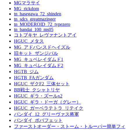
MGマラサイ
MG_rickdom
tn_hasegawa_72_shinden
tn_sdcs_greatmazinger
tn_MODEROID_72_typezero
tn_bandai_100_ms05
コトブキヤ_レヴァナントアイ
HGUC_メタス
MG_アドバンスドヘイズル
旧キット_ザンジバル
MG_キュベレイダムド1
MG_キュベレイダムド2
HGTB_ジム
HGTB_FAガンダム
HGUC_ザクF2_三体セット
BB戦士_クシャトリヤ
HGUC_ギラ・ズールx2
HGUC_ギラ・ドーガ（グレー）
HGUC_ガーベラテトラ_リテイク
バンダイ_12_グリーヴァス将軍
バンダイ_ボバフェット
ファーストオーダー・ストーム・トルーパー簡単フィ