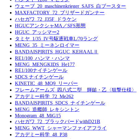
ウェーブ_20_maschinenkrieger_SAFS_白ブースター
MAXFACTORY_72_ブリザードガンナー
ハセガワ_72_J35F_ドラケン
HGUCアンクシャMA／SFS形態
HGUC_アッシマー2
タミヤ_1/35_IV号駆逐戦車L/70ラング
MENG_35_ミーネンロイマー
BANDAISPIRITS_HGUC_KEHAALⅡ
RE1/100_ハンマ・ハンマ
MENG_MENGKIDS_He177
RE1/100ナイチンゲール
SDCS ナイチンゲール
KINETIC_48_MQ9_リーパー
フレームアームズ_四八式二型 輝鎚・乙〈狙撃仕様〉
アカデミー科学_72_Me262
BANDAISPIRITS_SDCS_ナイチンゲール
MENG_造艦師_レキシントン
Monogram_48_MiG15
ハセガワ_72_ブラックバードwithD21B
MENG_WWT_シャーマンファイアフライ
アカデミー科学_48_P38