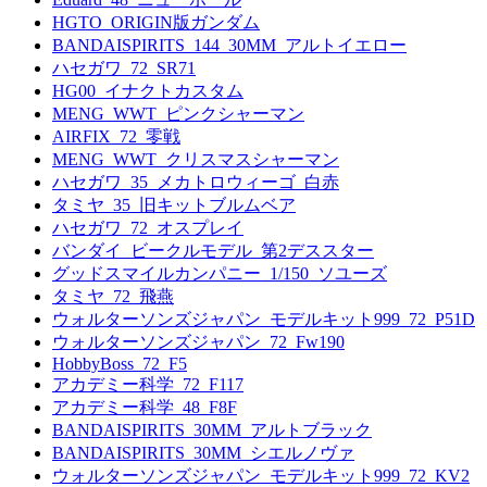
HGTO_ORIGIN版ガンダム
BANDAISPIRITS_144_30MM_アルトイエロー
ハセガワ_72_SR71
HG00_イナクトカスタム
MENG_WWT_ピンクシャーマン
AIRFIX_72_零戦
MENG_WWT_クリスマスシャーマン
ハセガワ_35_メカトロウィーゴ_白赤
タミヤ_35_旧キットブルムベア
ハセガワ_72_オスプレイ
バンダイ_ビークルモデル_第2デススター
グッドスマイルカンパニー_1/150_ソユーズ
タミヤ_72_飛燕
ウォルターソンズジャパン_モデルキット999_72_P51D
ウォルターソンズジャパン_72_Fw190
HobbyBoss_72_F5
アカデミー科学_72_F117
アカデミー科学_48_F8F
BANDAISPIRITS_30MM_アルトブラック
BANDAISPIRITS_30MM_シエルノヴァ
ウォルターソンズジャパン_モデルキット999_72_KV2