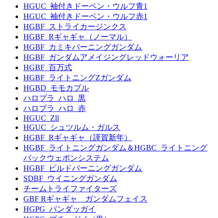
HGUC_袖付きドーベン・ウルフ青1
HGUC_袖付きドーベン・ウルフ赤1
HGBF_ストライカージンクス
HGBF_Rギャギャ（ノーマル）
HGBF_カミキバーニングガンダム
HGBF_ガンダムアメイジングレッドウォーリア
HGBF_百万式
HGBF_ライトニングZガンダム
HGBD_モモカプル
ハロプラ_ハロ_黒
ハロプラ_ハロ_赤
HGUC_Zll
HGUC_シュツルム・ガルス
HGBF_Rギャギャ（謹賀新年）
HGBF_ライトニングガンダム＆HGBC_ライトニング
バックウェポンシステム
HGBF_ビルドバーニングガンダム
SDBF_ウイニングガンダム
チームトライファイターズ
GBF Rギャギャ ガンダムフェイス
HGPG_パンダッガイ