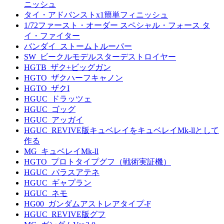
ニッシュ
タイ・アドバンストx1簡単フィニッシュ
1/72ファースト・オーダー スペシャル・フォース タ
イ・ファイター
バンダイ_ストームトルーパー
SW_ビークルモデルスターデストロイヤー
HGTB_ザク+ビッグガン
HGTO_ザクハーフキャノン
HGTO_ザクI
HGUC_ドラッツェ
HGUC_ゴッグ
HGUC_アッガイ
HGUC_REVIVE版キュベレイをキュベレイMk-llとして
作る
MG_キュベレイMk-ll
HGTO_プロトタイプグフ（戦術実証機）
HGUC_パラスアテネ
HGUC_ギャプラン
HGUC_ネモ
HG00_ガンダムアストレアタイプ-F
HGUC_REVIVE版グフ