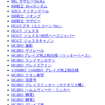
MG_サザビーVer.Ka
BB戦士_Hi-νガンダム
SDCS_ナイチンゲール
BB戦士_ジオング
BB戦士_サザビー
HGUCズサ（ユニコーン Ver.）
HGGT_ジェスタ
HGGT_ジェスタ+89式ベースジャバー
HGGT_ジェスタキャノン
HGIBO_漏影
HGIBO_ゲイレール
HGIBO グレイズ地上戦仕様（リッターベース）
HGIBO_ランドマンロディ
HGIBO_グレイズアイン
1/100IBO_1/100IBO_グレイズ地上戦仕様
HGIBO_クタン参型
HGIBO_流星号
HGIBO_グレイズリッター（マクギリス機）
HGIBO_ヘルムヴィーゲ・リンカー
HGIBO_獅電1
HGIBO_獅電2
HGIBO_グレイズ改