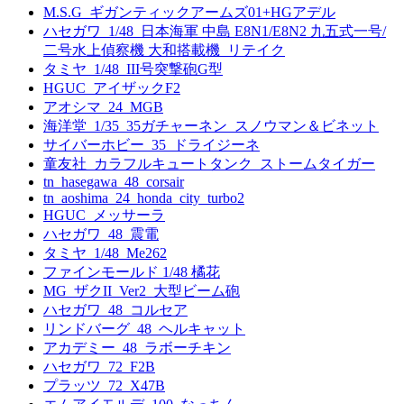
M.S.G_ギガンティックアームズ01+HGアデル
ハセガワ_1/48_日本海軍 中島 E8N1/E8N2 九五式一号/
二号水上偵察機 大和搭載機_リテイク
タミヤ_1/48_III号突撃砲G型
HGUC_アイザックF2
アオシマ_24_MGB
海洋堂_1/35_35ガチャーネン_スノウマン＆ビネット
サイバーホビー_35_ドライジーネ
童友社_カラフルキュートタンク_ストームタイガー
tn_hasegawa_48_corsair
tn_aoshima_24_honda_city_turbo2
HGUC_メッサーラ
ハセガワ_48_震電
タミヤ_1/48_Me262
ファインモールド 1/48 橘花
MG_ザクII_Ver2_大型ビーム砲
ハセガワ_48_コルセア
リンドバーグ_48_ヘルキャット
アカデミー_48_ラボーチキン
ハセガワ_72_F2B
プラッツ_72_X47B