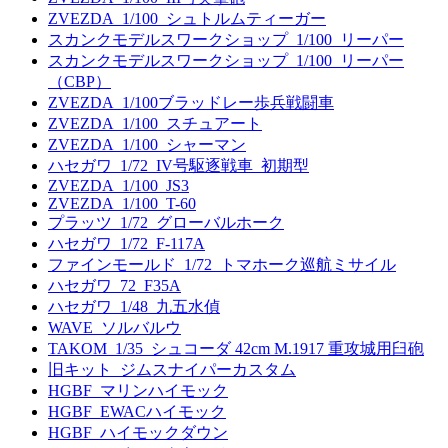
ZVEZDA_1/100_シュトルムティーガー
スカンクモデルスワークショップ_1/100_リーパー
スカンクモデルスワークショップ_1/100_リーパー
（CBP）
ZVEZDA_1/100ブラッドレー歩兵戦闘車
ZVEZDA_1/100_スチュアート
ZVEZDA_1/100_シャーマン
ハセガワ_1/72_IV号駆逐戦車_初期型
ZVEZDA_1/100_JS3
ZVEZDA_1/100_T-60
プラッツ_1/72_グローバルホーク
ハセガワ_1/72_F-117A
ファインモールド_1/72_トマホーク巡航ミサイル
ハセガワ_72_F35A
ハセガワ_1/48_九五水偵
WAVE_ソルバルウ
TAKOM_1/35_シュコーダ 42cm M.1917 重攻城用臼砲
旧キット_ジムスナイパーカスタム
HGBF_マリンハイモック
HGBF_EWACハイモック
HGBF_ハイモックダウン