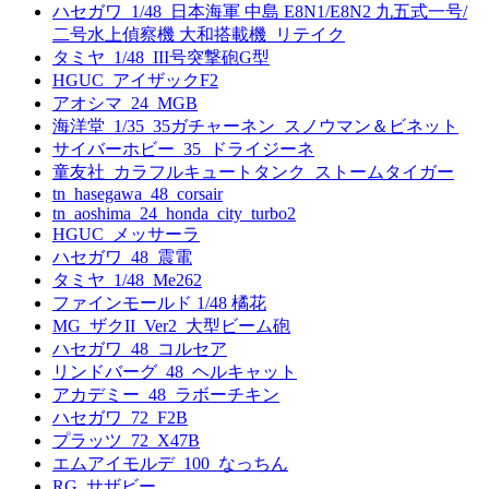
ハセガワ_1/48_日本海軍 中島 E8N1/E8N2 九五式一号/
二号水上偵察機 大和搭載機_リテイク
タミヤ_1/48_III号突撃砲G型
HGUC_アイザックF2
アオシマ_24_MGB
海洋堂_1/35_35ガチャーネン_スノウマン＆ビネット
サイバーホビー_35_ドライジーネ
童友社_カラフルキュートタンク_ストームタイガー
tn_hasegawa_48_corsair
tn_aoshima_24_honda_city_turbo2
HGUC_メッサーラ
ハセガワ_48_震電
タミヤ_1/48_Me262
ファインモールド 1/48 橘花
MG_ザクII_Ver2_大型ビーム砲
ハセガワ_48_コルセア
リンドバーグ_48_ヘルキャット
アカデミー_48_ラボーチキン
ハセガワ_72_F2B
プラッツ_72_X47B
エムアイモルデ_100_なっちん
RG_サザビー