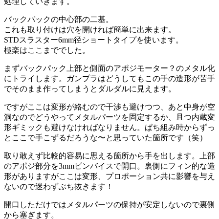
処理していきます。
バックパックの中心部の二基。
これも取り付けは穴を開ければ簡単に出来ます。
STDスラスター6mm径ショートタイプを使います。
極楽はここまででした。
まずバックパック上部と側面のアポジモーター？のメタル化
にトライします。ガンプラはどうしてもこの手の造形が苦手
でそのまま作ってしまうとダルダルに見えます。
ですがここは変形が絡むので干渉も避けつつ、あと中身が空
洞なのでどうやってメタルパーツを固定するか、且つ内蔵変
形ギミックも避けなければなりません。ぱち組み時からずっ
とここで手こずるだろうな〜と思っていた箇所です（笑）
取り敢えず比較的容易に思える箇所から手を出します。上部
のアポジ部分を3mmピンバイスで開口。裏側にフィン的な造
形がありますがここは変形、プロポーション共に影響を与え
ないので迷わずぶち抜きます！
開口しただけではメタルパーツの保持が安定しないので裏側
から塞ぎます。