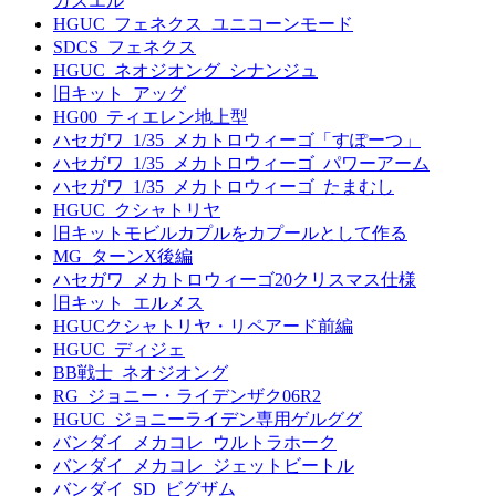
ガズエル
HGUC_フェネクス_ユニコーンモード
SDCS_フェネクス
HGUC_ネオジオング_シナンジュ
旧キット_アッグ
HG00_ティエレン地上型
ハセガワ_1/35_メカトロウィーゴ「すぽーつ」
ハセガワ_1/35_メカトロウィーゴ_パワーアーム
ハセガワ_1/35_メカトロウィーゴ_たまむし
HGUC_クシャトリヤ
旧キットモビルカプルをカプールとして作る
MG_ターンX後編
ハセガワ_メカトロウィーゴ20クリスマス仕様
旧キット_エルメス
HGUCクシャトリヤ・リペアード前編
HGUC_ディジェ
BB戦士_ネオジオング
RG_ジョニー・ライデンザク06R2
HGUC_ジョニーライデン専用ゲルググ
バンダイ_メカコレ_ウルトラホーク
バンダイ_メカコレ_ジェットビートル
バンダイ_SD_ビグザム