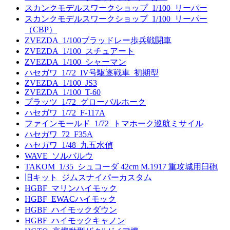
スカンクモデルスワークショップ_1/100_リーパー
スカンクモデルスワークショップ_1/100_リーパー
（CBP）
ZVEZDA_1/100ブラッドレー歩兵戦闘車
ZVEZDA_1/100_スチュアート
ZVEZDA_1/100_シャーマン
ハセガワ_1/72_IV号駆逐戦車_初期型
ZVEZDA_1/100_JS3
ZVEZDA_1/100_T-60
プラッツ_1/72_グローバルホーク
ハセガワ_1/72_F-117A
ファインモールド_1/72_トマホーク巡航ミサイル
ハセガワ_72_F35A
ハセガワ_1/48_九五水偵
WAVE_ソルバルウ
TAKOM_1/35_シュコーダ 42cm M.1917 重攻城用臼砲
旧キット_ジムスナイパーカスタム
HGBF_マリンハイモック
HGBF_EWACハイモック
HGBF_ハイモックダウン
HGBF_ハイモックキャノン