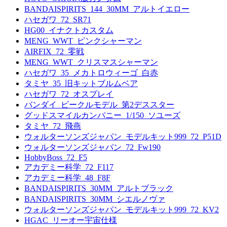
BANDAISPIRITS_144_30MM_アルトイエロー
ハセガワ_72_SR71
HG00_イナクトカスタム
MENG_WWT_ピンクシャーマン
AIRFIX_72_零戦
MENG_WWT_クリスマスシャーマン
ハセガワ_35_メカトロウィーゴ_白赤
タミヤ_35_旧キットブルムベア
ハセガワ_72_オスプレイ
バンダイ_ビークルモデル_第2デススター
グッドスマイルカンパニー_1/150_ソユーズ
タミヤ_72_飛燕
ウォルターソンズジャパン_モデルキット999_72_P51D
ウォルターソンズジャパン_72_Fw190
HobbyBoss_72_F5
アカデミー科学_72_F117
アカデミー科学_48_F8F
BANDAISPIRITS_30MM_アルトブラック
BANDAISPIRITS_30MM_シエルノヴァ
ウォルターソンズジャパン_モデルキット999_72_KV2
HGAC_リーオー宇宙仕様