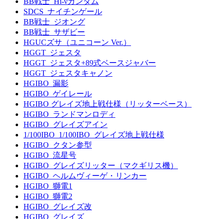
BB戦士_Hi-νガンダム
SDCS_ナイチンゲール
BB戦士_ジオング
BB戦士_サザビー
HGUCズサ（ユニコーン Ver.）
HGGT_ジェスタ
HGGT_ジェスタ+89式ベースジャバー
HGGT_ジェスタキャノン
HGIBO_漏影
HGIBO_ゲイレール
HGIBO グレイズ地上戦仕様（リッターベース）
HGIBO_ランドマンロディ
HGIBO_グレイズアイン
1/100IBO_1/100IBO_グレイズ地上戦仕様
HGIBO_クタン参型
HGIBO_流星号
HGIBO_グレイズリッター（マクギリス機）
HGIBO_ヘルムヴィーゲ・リンカー
HGIBO_獅電1
HGIBO_獅電2
HGIBO_グレイズ改
HGIBO_グレイズ