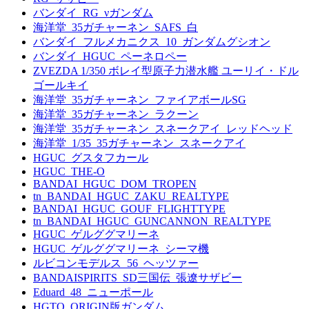
バンダイ_RG_νガンダム
海洋堂_35ガチャーネン_SAFS_白
バンダイ_フルメカニクス_10_ガンダムグシオン
バンダイ_HGUC_ペーネロペー
ZVEZDA 1/350 ボレイ型原子力潜水艦 ユーリイ・ドル
ゴールキイ
海洋堂_35ガチャーネン_ファイアボールSG
海洋堂_35ガチャーネン_ラクーン
海洋堂_35ガチャーネン_スネークアイ_レッドヘッド
海洋堂_1/35_35ガチャーネン_スネークアイ
HGUC_グスタフカール
HGUC_THE-O
BANDAI_HGUC_DOM_TROPEN
tn_BANDAI_HGUC_ZAKU_REALTYPE
BANDAI_HGUC_GOUF_FLIGHTTYPE
tn_BANDAI_HGUC_GUNCANNON_REALTYPE
HGUC_ゲルググマリーネ
HGUC_ゲルググマリーネ_シーマ機
ルビコンモデルス_56_ヘッツァー
BANDAISPIRITS_SD三国伝_張遼サザビー
Eduard_48_ニューポール
HGTO_ORIGIN版ガンダム