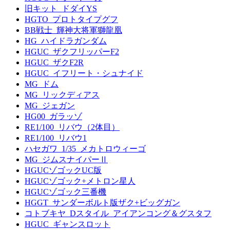
旧キット_ドダイYS
HGTO_プロトタイプグフ
BB戦士_輝神大将軍獅龍凰
HG_ハイドラガンダム
HGUC_ザクフリッパーF2
HGUC_ザクF2R
HGUC_イフリート・シュナイド
MG_ドム
MG_リックディアス
MG_ジェガン
HG00_ガラッゾ
RE1/100_リバウ（2体目）
RE1/100_リバウ1
ハセガワ_1/35_メカトロウィーゴ
MG_ジムスナイパーⅡ
HGUCゾゴックUC版
HGUCゾゴック+メトロン星人
HGUCゾゴック三番機
HGGT_サンダーボルト版ザク+ビッグガン
コトブキヤ_Dスタイル_アイアンコング＆グスタフ
HGUC_ギャンスロット