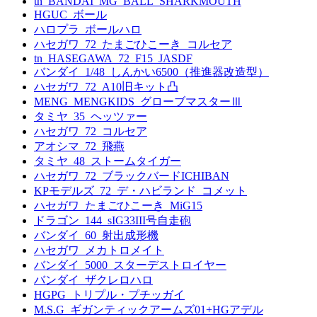
tn_BANDAI_MG_BALL_SHARKMOUTH
HGUC_ボール
ハロプラ_ボールハロ
ハセガワ_72_たまごひこーき_コルセア
tn_HASEGAWA_72_F15_JASDF
バンダイ_1/48_しんかい6500（推進器改造型）
ハセガワ_72_A10旧キット凸
MENG_MENGKIDS_グローブマスターⅢ
タミヤ_35_ヘッツァー
ハセガワ_72_コルセア
アオシマ_72_飛燕
タミヤ_48_ストームタイガー
ハセガワ_72_ブラックバードICHIBAN
KPモデルズ_72_デ・ハビランド_コメット
ハセガワ_たまごひこーき_MiG15
ドラゴン_144_sIG33III号自走砲
バンダイ_60_射出成形機
ハセガワ_メカトロメイト
バンダイ_5000_スターデストロイヤー
バンダイ_ザクレロハロ
HGPG_トリプル・プチッガイ
M.S.G_ギガンティックアームズ01+HGアデル