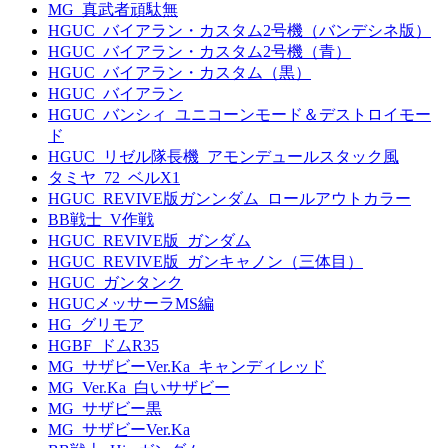
MG_真武者頑駄無
HGUC_バイアラン・カスタム2号機（バンデシネ版）
HGUC_バイアラン・カスタム2号機（青）
HGUC_バイアラン・カスタム（黒）
HGUC_バイアラン
HGUC_バンシィ_ユニコーンモード＆デストロイモー
ド
HGUC_リゼル隊長機_アモンデュールスタック風
タミヤ_72_ベルX1
HGUC_REVIVE版ガンンダム_ロールアウトカラー
BB戦士_V作戦
HGUC_REVIVE版_ガンダム
HGUC_REVIVE版_ガンキャノン（三体目）
HGUC_ガンタンク
HGUCメッサーラMS編
HG_グリモア
HGBF_ドムR35
MG_サザビーVer.Ka_キャンディレッド
MG_Ver.Ka_白いサザビー
MG_サザビー黒
MG_サザビーVer.Ka