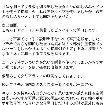
寸法を測ってプラ板を切り出した後タミヤの流し込みセメン
トを使って接着。今回私は速乾タイプを使いましたが、通常
の流し込みセメントでも問題ありません。
次は側面。。。
こちらも3mmドリルを装着したピンバイスで開口します。
ここは言葉では上手く説明出来ないので写真を載せました。
プラ板で高さを調節した後（写真右側の左部分）塗装後メタ
ルパーツをしっかりエポキシ接着剤で固定する為に接着面と
なる「床」に相当するプラ板を貼ります。
こういう時ついつい先を急いで瞬着を使ってしまいがちです
が私はセメントを使い確実に溶着させます。
仮組みしてクリアランスの確認をしておきます。
続いて爪先と踵内部のスラスターをメタルバーニア化。
キットをお持ちの方は分かるかと思いますが爪先も踵も空間
は広いのですが可動と変形の両立のためおいそれと軸をポキ
ポキ取り除いたりいきなり開口したりする余裕が意外にもあ