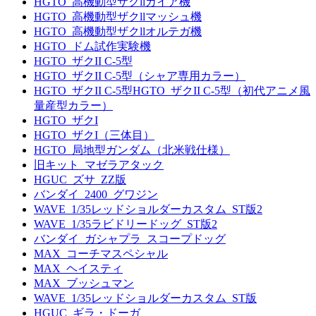
HGTO_高機動型ザクllガイア機
HGTO_高機動型ザクllマッシュ機
HGTO_高機動型ザクllオルテガ機
HGTO_ドム試作実験機
HGTO_ザクII C-5型
HGTO_ザクII C-5型（シャア専用カラー）
HGTO_ザクII C-5型HGTO_ザクII C-5型（初代アニメ風
量産型カラー）
HGTO_ザクI
HGTO_ザクI（三体目）
HGTO_局地型ガンダム（北米戦仕様）
旧キット_マゼラアタック
HGUC_ズサ_ZZ版
バンダイ_2400_グワジン
WAVE_1/35レッドショルダーカスタム_ST版2
WAVE_1/35ラビドリードッグ_ST版2
バンダイ_ガシャプラ_スコープドッグ
MAX_コーチマスペシャル
MAX_ヘイスティ
MAX_ブッシュマン
WAVE_1/35レッドショルダーカスタム_ST版
HGUC_ギラ・ドーガ