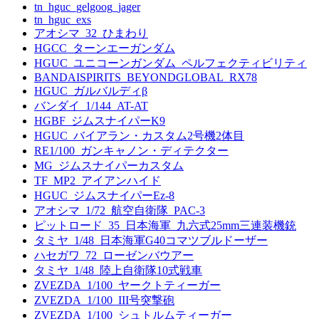
tn_hguc_gelgoog_jager
tn_hguc_exs
アオシマ_32_ひまわり
HGCC_ターンエーガンダム
HGUC_ユニコーンガンダム_ペルフェクティビリティ
BANDAISPIRITS_BEYONDGLOBAL_RX78
HGUC_ガルバルディβ
バンダイ_1/144_AT-AT
HGBF_ジムスナイパーK9
HGUC_バイアラン・カスタム2号機2体目
RE1/100_ガンキャノン・ディテクター
MG_ジムスナイパーカスタム
TF_MP2_アイアンハイド
HGUC_ジムスナイパーEz-8
アオシマ_1/72_航空自衛隊_PAC-3
ピットロード_35_日本海軍_九六式25mm三連装機銃
タミヤ_1/48_日本海軍G40コマツブルドーザー
ハセガワ_72_ローゼンバウアー
タミヤ_1/48_陸上自衛隊10式戦車
ZVEZDA_1/100_ヤークトティーガー
ZVEZDA_1/100_III号突撃砲
ZVEZDA_1/100_シュトルムティーガー