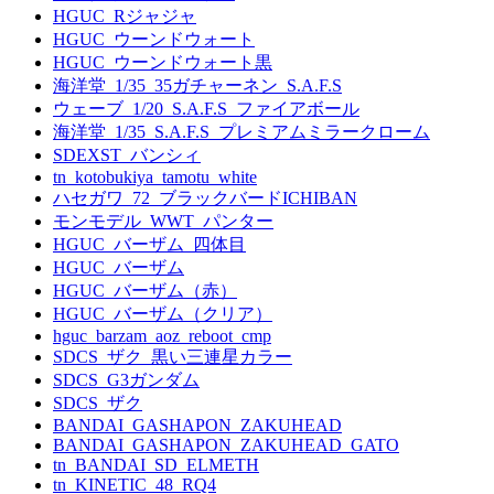
HGUC_Rジャジャ
HGUC_ウーンドウォート
HGUC_ウーンドウォート黒
海洋堂_1/35_35ガチャーネン_S.A.F.S
ウェーブ_1/20_S.A.F.S_ファイアボール
海洋堂_1/35_S.A.F.S_プレミアムミラークローム
SDEXST_バンシィ
tn_kotobukiya_tamotu_white
ハセガワ_72_ブラックバードICHIBAN
モンモデル_WWT_パンター
HGUC_バーザム_四体目
HGUC_バーザム
HGUC_バーザム（赤）
HGUC_バーザム（クリア）
hguc_barzam_aoz_reboot_cmp
SDCS_ザク_黒い三連星カラー
SDCS_G3ガンダム
SDCS_ザク
BANDAI_GASHAPON_ZAKUHEAD
BANDAI_GASHAPON_ZAKUHEAD_GATO
tn_BANDAI_SD_ELMETH
tn_KINETIC_48_RQ4