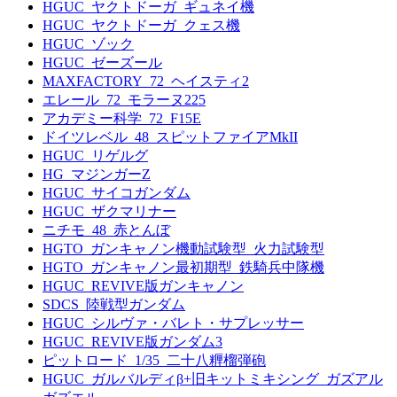
HGUC_ヤクトドーガ_ギュネイ機
HGUC_ヤクトドーガ_クェス機
HGUC_ゾック
HGUC_ゼーズール
MAXFACTORY_72_ヘイスティ2
エレール_72_モラーヌ225
アカデミー科学_72_F15E
ドイツレベル_48_スピットファイアMkII
HGUC_リゲルグ
HG_マジンガーZ
HGUC_サイコガンダム
HGUC_ザクマリナー
ニチモ_48_赤とんぼ
HGTO_ガンキャノン機動試験型_火力試験型
HGTO_ガンキャノン最初期型_鉄騎兵中隊機
HGUC_REVIVE版ガンキャノン
SDCS_陸戦型ガンダム
HGUC_シルヴァ・バレト・サプレッサー
HGUC_REVIVE版ガンダム3
ピットロード_1/35_二十八糎榴弾砲
HGUC_ガルバルディβ+旧キットミキシング_ガズアル