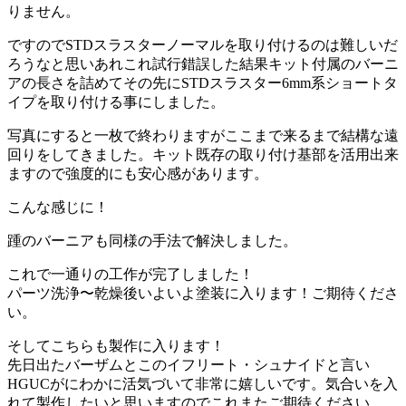
りません。
ですのでSTDスラスターノーマルを取り付けるのは難しいだ
ろうなと思いあれこれ試行錯誤した結果キット付属のバーニ
アの長さを詰めてその先にSTDスラスター6mm系ショートタ
イプを取り付ける事にしました。
写真にすると一枚で終わりますがここまで来るまで結構な遠
回りをしてきました。キット既存の取り付け基部を活用出来
ますので強度的にも安心感があります。
こんな感じに！
踵のバーニアも同様の手法で解決しました。
これで一通りの工作が完了しました！
パーツ洗浄〜乾燥後いよいよ塗装に入ります！ご期待くださ
い。
そしてこちらも製作に入ります！
先日出たバーザムとこのイフリート・シュナイドと言い
HGUCがにわかに活気づいて非常に嬉しいです。気合いを入
れて製作したいと思いますのでこれまたご期待ください。