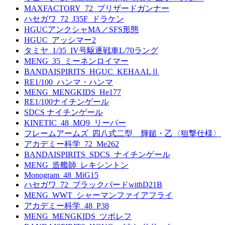
MAXFACTORY_72_ブリザードガンナー
ハセガワ_72_J35F_ドラケン
HGUCアンクシャMA／SFS形態
HGUC_アッシマー2
タミヤ_1/35_IV号駆逐戦車L/70ラング
MENG_35_ミーネンロイマー
BANDAISPIRITS_HGUC_KEHAALⅡ
RE1/100_ハンマ・ハンマ
MENG_MENGKIDS_He177
RE1/100ナイチンゲール
SDCS ナイチンゲール
KINETIC_48_MQ9_リーパー
フレームアームズ_四八式二型 輝鎚・乙〈狙撃仕様〉
アカデミー科学_72_Me262
BANDAISPIRITS_SDCS_ナイチンゲール
MENG_造艦師_レキシントン
Monogram_48_MiG15
ハセガワ_72_ブラックバードwithD21B
MENG_WWT_シャーマンファイアフライ
アカデミー科学_48_P38
MENG_MENGKIDS_ツポレフ