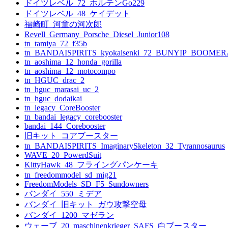
ドイツレベル_72_ホルテンGo229
ドイツレベル_48_ケイデット
福崎町_河童の河次郎
Revell_Germany_Porsche_Diesel_Junior108
tn_tamiya_72_f35b
tn_BANDAISPIRITS_kyokaisenki_72_BUNYIP_BOOME
tn_aoshima_12_honda_gorilla
tn_aoshima_12_motocompo
tn_HGUC_drac_2
tn_hguc_marasai_uc_2
tn_hguc_dodaikai
tn_legacy_CoreBooster
tn_bandai_legacy_corebooster
bandai_144_Corebooster
旧キット_コアブースター
tn_BANDAISPIRITS_ImaginarySkeleton_32_Tyrannosaurus
WAVE_20_PowerdSuit
KittyHawk_48_フライングパンケーキ
tn_freedommodel_sd_mig21
FreedomModels_SD_F5_Sundowners
バンダイ_550_ミデア
バンダイ_旧キット_ガウ攻撃空母
バンダイ_1200_マゼラン
ウェーブ_20_maschinenkrieger_SAFS_白ブースター