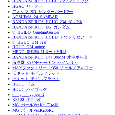
BANDAISPIRITS_HGUC_バウンドドック
HGAC_リーオー
アオシマ_SD_サンダーバード2号
AOSHIMA_24_SAMBAR
BANDAISPIRITS_HGUC_234_ザク2体
BANDAISPIRITS_EG_ガンダム
tn_HGIBO_GundamGusion
BANDAISPIRITS_HGBD_アウンリゼアーマー
tn_HGUC_GM_real
HGUC_GM_anime
MENG_造艦師_UボートVII型
BANDAISPIRITS_144_30MM_水中ポルタ
海洋堂_35ガチャーネン_ハインリヒ
MAXファクトリー_1/350_チェルノアルファ
旧キット_モビルフラット
旧キット_モビルフラット
HGUC_ドム
HGUC_ハイゴッグ
tn_hguc_hygogg_3
RE100_ザクII改
MG_ボールVer.Ka_二体目
MG_ボールVer.Ka06R2