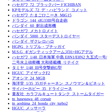
ハセガワ_72_ブラックバードICHIBAN
KPモデルズ_72_デ・ハビランド_コメット
ハセガワ_たまごひこーき_MiG15
ドラゴン_144_sIG33III号自走砲
バンダイ_60_射出成形機
ハセガワ_メカトロメイト
バンダイ_5000_スターデストロイヤー
バンダイ_ザクレロハロ
HGPG_トリプル・プチッガイ
M.S.G_ギガンティックアームズ01+HGアデル
ハセガワ_1/48_日本海軍 中島 E8N1/E8N2 九五式一号/
二号水上偵察機 大和搭載機_リテイク
タミヤ_1/48_III号突撃砲G型
HGUC_アイザックF2
アオシマ_24_MGB
海洋堂_1/35_35ガチャーネン_スノウマン＆ビネット
サイバーホビー_35_ドライジーネ
童友社_カラフルキュートタンク_ストームタイガー
tn_hasegawa_48_corsair
tn_aoshima_24_honda_city_turbo2
HGUC_メッサーラ