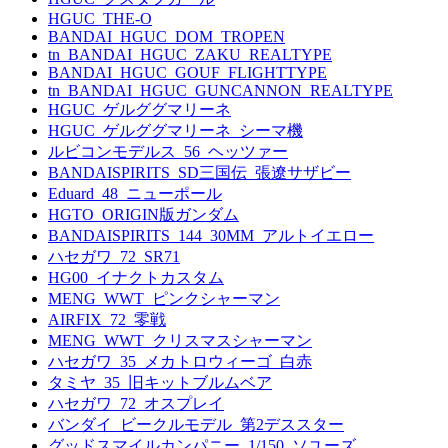
HGUC_THE-O
BANDAI_HGUC_DOM_TROPEN
tn_BANDAI_HGUC_ZAKU_REALTYPE
BANDAI_HGUC_GOUF_FLIGHTTYPE
tn_BANDAI_HGUC_GUNCANNON_REALTYPE
HGUC_ゲルググマリーネ
HGUC_ゲルググマリーネ_シーマ機
ルビコンモデルス_56_ヘッツァー
BANDAISPIRITS_SD三国伝_張遼サザビー
Eduard_48_ニューポール
HGTO_ORIGIN版ガンダム
BANDAISPIRITS_144_30MM_アルトイエロー
ハセガワ_72_SR71
HG00_イナクトカスタム
MENG_WWT_ピンクシャーマン
AIRFIX_72_零戦
MENG_WWT_クリスマスシャーマン
ハセガワ_35_メカトロウィーゴ_白赤
タミヤ_35_旧キットブルムベア
ハセガワ_72_オスプレイ
バンダイ_ビークルモデル_第2デススター
グッドスマイルカンパニー_1/150_ソユーズ