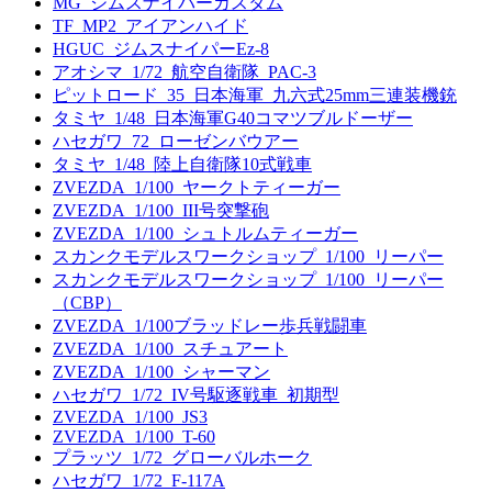
MG_ジムスナイパーカスタム
TF_MP2_アイアンハイド
HGUC_ジムスナイパーEz-8
アオシマ_1/72_航空自衛隊_PAC-3
ピットロード_35_日本海軍_九六式25mm三連装機銃
タミヤ_1/48_日本海軍G40コマツブルドーザー
ハセガワ_72_ローゼンバウアー
タミヤ_1/48_陸上自衛隊10式戦車
ZVEZDA_1/100_ヤークトティーガー
ZVEZDA_1/100_III号突撃砲
ZVEZDA_1/100_シュトルムティーガー
スカンクモデルスワークショップ_1/100_リーパー
スカンクモデルスワークショップ_1/100_リーパー
（CBP）
ZVEZDA_1/100ブラッドレー歩兵戦闘車
ZVEZDA_1/100_スチュアート
ZVEZDA_1/100_シャーマン
ハセガワ_1/72_IV号駆逐戦車_初期型
ZVEZDA_1/100_JS3
ZVEZDA_1/100_T-60
プラッツ_1/72_グローバルホーク
ハセガワ_1/72_F-117A