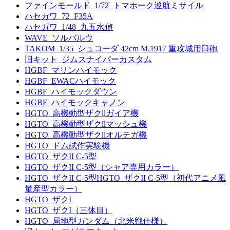
ファインモールド_1/72_トマホーク巡航ミサイル
ハセガワ_72_F35A
ハセガワ_1/48_九五水偵
WAVE_ソルバルウ
TAKOM_1/35_シュコーダ 42cm M.1917 重攻城用臼砲
旧キット_ジムスナイパーカスタム
HGBF_マリンハイモック
HGBF_EWACハイモック
HGBF_ハイモックダウン
HGBF_ハイモックキャノン
HGTO_高機動型ザクllガイア機
HGTO_高機動型ザクllマッシュ機
HGTO_高機動型ザクllオルテガ機
HGTO_ドム試作実験機
HGTO_ザクII C-5型
HGTO_ザクII C-5型（シャア専用カラー）
HGTO_ザクII C-5型HGTO_ザクII C-5型（初代アニメ風
量産型カラー）
HGTO_ザクI
HGTO_ザクI（三体目）
HGTO_局地型ガンダム（北米戦仕様）