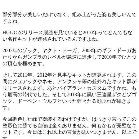
部分部分が美しいだけでなく、組み上がった姿も美しいんで
すよね。
HGUC のリリース履歴を見ていると2010年ってとんでもな
い名作キットが連発されているんですよね。
2007年のゾック、ヤクト・ドーガ、2008年のギラ・ドーガあ
たりからガンプラのレベルが急速に進歩して2010年でひとつ
の頂点を極めます。
そして2011年、2012年と見事なキットが連発されます。この
間にジュアッグやネモ、アンクシャ等の並外れたキット群が
リリースされます。あとバイアラン・カスタムですかね。も
う最高の時代でした。そして2013年に黒い三連星ザクとゾゴ
ック、ドーベン・ウルフといった錚々たる顔ぶれが続きま
す。
今回調色した緑で塗装するわけですが、はっきり言ってこの
整形色に勝てる自信は全くありません。何もかもが完璧なキ
ットです。今日はこれ以上の言葉が思いつきません。以上で
す。