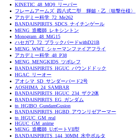
KINETIC_48_MQ9_リーパー
フレームアームズ_四八式二型 輝鎚・乙〈狙撃仕様〉
アカデミー科学_72_Me262
BANDAISPIRITS_SDCS_ナイチンゲール
MENG_造艦師_レキシントン
Monogram_48_MiG15
ハセガワ_72_ブラックバードwithD21B
MENG_WWT_シャーマンファイアフライ
アカデミー科学_48_P38
MENG_MENGKIDS_ツポレフ
BANDAISPIRITS_HGUC_バウンドドック
HGAC_リーオー
アオシマ_SD_サンダーバード2号
AOSHIMA_24_SAMBAR
BANDAISPIRITS_HGUC_234_ザク2体
BANDAISPIRITS_EG_ガンダム
tn_HGIBO_GundamGusion
BANDAISPIRITS_HGBD_アウンリゼアーマー
tn_HGUC_GM_real
HGUC_GM_anime
MENG_造艦師_UボートVII型
BANDAISPIRITS_144_30MM_水中ポルタ