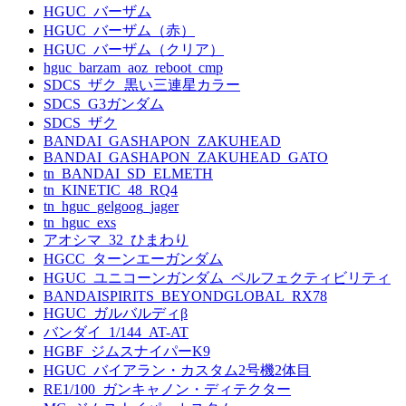
HGUC_バーザム
HGUC_バーザム（赤）
HGUC_バーザム（クリア）
hguc_barzam_aoz_reboot_cmp
SDCS_ザク_黒い三連星カラー
SDCS_G3ガンダム
SDCS_ザク
BANDAI_GASHAPON_ZAKUHEAD
BANDAI_GASHAPON_ZAKUHEAD_GATO
tn_BANDAI_SD_ELMETH
tn_KINETIC_48_RQ4
tn_hguc_gelgoog_jager
tn_hguc_exs
アオシマ_32_ひまわり
HGCC_ターンエーガンダム
HGUC_ユニコーンガンダム_ペルフェクティビリティ
BANDAISPIRITS_BEYONDGLOBAL_RX78
HGUC_ガルバルディβ
バンダイ_1/144_AT-AT
HGBF_ジムスナイパーK9
HGUC_バイアラン・カスタム2号機2体目
RE1/100_ガンキャノン・ディテクター