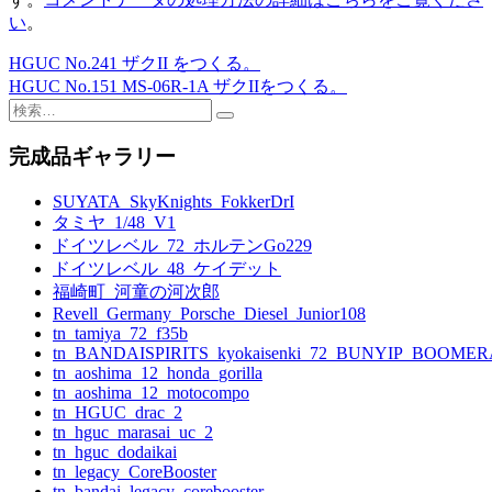
い
。
HGUC No.241 ザクII をつくる。
投
HGUC No.151 MS-06R-1A ザクIIをつくる。
稿
検
索:
ナ
完成品ギャラリー
ビ
SUYATA_SkyKnights_FokkerDrI
ゲ
タミヤ_1/48_V1
ー
ドイツレベル_72_ホルテンGo229
ドイツレベル_48_ケイデット
シ
福崎町_河童の河次郎
ョ
Revell_Germany_Porsche_Diesel_Junior108
tn_tamiya_72_f35b
ン
tn_BANDAISPIRITS_kyokaisenki_72_BUNYIP_BOOME
tn_aoshima_12_honda_gorilla
tn_aoshima_12_motocompo
tn_HGUC_drac_2
tn_hguc_marasai_uc_2
tn_hguc_dodaikai
tn_legacy_CoreBooster
tn_bandai_legacy_corebooster