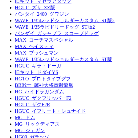
旧キット_マゼラアタック
HGUC_ズサ_ZZ版
バンダイ_2400_グワジン
WAVE_1/35レッドショルダーカスタム_ST版2
WAVE_1/35ラビドリードッグ_ST版2
バンダイ_ガシャプラ_スコープドッグ
MAX_コーチマスペシャル
MAX_ヘイスティ
MAX_ブッシュマン
WAVE_1/35レッドショルダーカスタム_ST版
HGUC_ギラ・ドーガ
旧キット_ドダイYS
HGTO_プロトタイプグフ
BB戦士_輝神大将軍獅龍凰
HG_ハイドラガンダム
HGUC_ザクフリッパーF2
HGUC_ザクF2R
HGUC_イフリート・シュナイド
MG_ドム
MG_リックディアス
MG_ジェガン
HG00_ガラッゾ