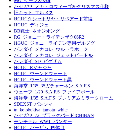
MG_ターンX後編
ハセガワ_メカトロウィーゴ20クリスマス仕様
旧キット_エルメス
HGUCクシャトリヤ・リペアード前編
HGUC_ディジェ
BB戦士_ネオジオング
RG_ジョニー・ライデンザク06R2
HGUC_ジョニーライデン専用ゲルググ
バンダイ_メカコレ_ウルトラホーク
バンダイ_メカコレ_ジェットビートル
バンダイ_SD_ビグザム
HGUC_Rジャジャ
HGUC_ウーンドウォート
HGUC_ウーンドウォート黒
海洋堂_1/35_35ガチャーネン_S.A.F.S
ウェーブ_1/20_S.A.F.S_ファイアボール
海洋堂_1/35_S.A.F.S_プレミアムミラークローム
SDEXST_バンシィ
tn_kotobukiya_tamotu_white
ハセガワ_72_ブラックバードICHIBAN
モンモデル_WWT_パンター
HGUC_バーザム_四体目