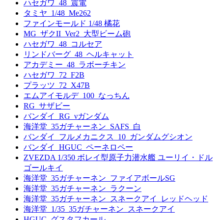
ハセガワ_48_震電
タミヤ_1/48_Me262
ファインモールド 1/48 橘花
MG_ザクII_Ver2_大型ビーム砲
ハセガワ_48_コルセア
リンドバーグ_48_ヘルキャット
アカデミー_48_ラボーチキン
ハセガワ_72_F2B
プラッツ_72_X47B
エムアイモルデ_100_なっちん
RG_サザビー
バンダイ_RG_νガンダム
海洋堂_35ガチャーネン_SAFS_白
バンダイ_フルメカニクス_10_ガンダムグシオン
バンダイ_HGUC_ペーネロペー
ZVEZDA 1/350 ボレイ型原子力潜水艦 ユーリイ・ドル
ゴールキイ
海洋堂_35ガチャーネン_ファイアボールSG
海洋堂_35ガチャーネン_ラクーン
海洋堂_35ガチャーネン_スネークアイ_レッドヘッド
海洋堂_1/35_35ガチャーネン_スネークアイ
HGUC_グスタフカール