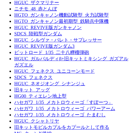
HGUC_ザクマリナー
ニチモ_48_赤とんぼ
HGTO_ガンキャノン機動試験型_火力試験型
HGTO_ガンキャノン最初期型_鉄騎兵中隊機
HGUC_REVIVE版ガンキャノン
SDCS_陸戦型ガンダム
HGUC_シルヴァ・バレト・サプレッサー
HGUC_REVIVE版ガンダム3
ピットロード_1/35_二十八糎榴弾砲
HGUC_ガルバルディβ+旧キットミキシング_ガズアル
ガズエル
HGUC_フェネクス_ユニコーンモード
SDCS_フェネクス
HGUC_ネオジオング_シナンジュ
旧キット_アッグ
HG00_ティエレン地上型
ハセガワ_1/35_メカトロウィーゴ「すぽーつ」
ハセガワ_1/35_メカトロウィーゴ_パワーアーム
ハセガワ_1/35_メカトロウィーゴ_たまむし
HGUC_クシャトリヤ
旧キットモビルカプルをカプールとして作る