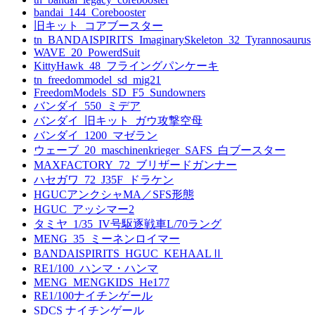
bandai_144_Corebooster
旧キット_コアブースター
tn_BANDAISPIRITS_ImaginarySkeleton_32_Tyrannosaurus
WAVE_20_PowerdSuit
KittyHawk_48_フライングパンケーキ
tn_freedommodel_sd_mig21
FreedomModels_SD_F5_Sundowners
バンダイ_550_ミデア
バンダイ_旧キット_ガウ攻撃空母
バンダイ_1200_マゼラン
ウェーブ_20_maschinenkrieger_SAFS_白ブースター
MAXFACTORY_72_ブリザードガンナー
ハセガワ_72_J35F_ドラケン
HGUCアンクシャMA／SFS形態
HGUC_アッシマー2
タミヤ_1/35_IV号駆逐戦車L/70ラング
MENG_35_ミーネンロイマー
BANDAISPIRITS_HGUC_KEHAALⅡ
RE1/100_ハンマ・ハンマ
MENG_MENGKIDS_He177
RE1/100ナイチンゲール
SDCS ナイチンゲール