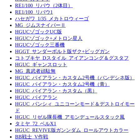
RE1/100_リバウ（2体目）
RE1/100_リバウ1
ハセガワ_1/35_メカトロウィーゴ
MG_ジムスナイパーⅡ
HGUCゾゴックUC版
HGUCゾゴック+メトロン星人
HGUCゾゴック三番機
HGGT_サンダーボルト版ザク+ビッグガン
コトブキヤ_Dスタイル_アイアンコング＆グスタフ
HGUC_ギャンスロット
MG_真武者頑駄無
HGUC_バイアラン・カスタム2号機（バンデシネ版）
HGUC_バイアラン・カスタム2号機（青）
HGUC_バイアラン・カスタム（黒）
HGUC_バイアラン
HGUC_バンシィ_ユニコーンモード＆デストロイモー
ド
HGUC_リゼル隊長機_アモンデュールスタック風
タミヤ_72_ベルX1
HGUC_REVIVE版ガンンダム_ロールアウトカラー
BB戦士_V作戦