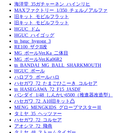
海洋堂_35ガチャーネン_ハインリヒ
MAXファクトリー_1/350_チェルノアルファ
旧キット_モビルフラット
旧キット_モビルフラット
HGUC_ドム
HGUC_ハイゴッグ
tn_hguc_hygogg_3
RE100_ザクII改
MG_ボールVer.Ka_二体目
MG_ボールVer.Ka06R2
tn_BANDAI_MG_BALL_SHARKMOUTH
HGUC_ボール
ハロプラ_ボールハロ
ハセガワ_72_たまごひこーき_コルセア
tn_HASEGAWA_72_F15_JASDF
バンダイ_1/48_しんかい6500（推進器改造型）
ハセガワ_72_A10旧キット凸
MENG_MENGKIDS_グローブマスターⅢ
タミヤ_35_ヘッツァー
ハセガワ_72_コルセア
アオシマ_72_飛燕
タミヤ_48_ストームタイガー