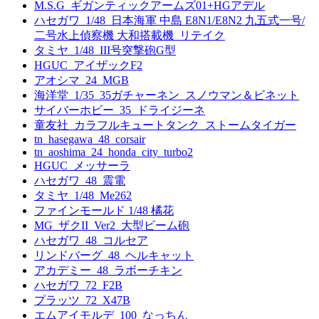
M.S.G_ギガンティックアームズ01+HGアデル
ハセガワ_1/48_日本海軍 中島 E8N1/E8N2 九五式一号/
二号水上偵察機 大和搭載機_リテイク
タミヤ_1/48_III号突撃砲G型
HGUC_アイザックF2
アオシマ_24_MGB
海洋堂_1/35_35ガチャーネン_スノウマン＆ビネット
サイバーホビー_35_ドライジーネ
童友社_カラフルキュートタンク_ストームタイガー
tn_hasegawa_48_corsair
tn_aoshima_24_honda_city_turbo2
HGUC_メッサーラ
ハセガワ_48_震電
タミヤ_1/48_Me262
ファインモールド 1/48 橘花
MG_ザクII_Ver2_大型ビーム砲
ハセガワ_48_コルセア
リンドバーグ_48_ヘルキャット
アカデミー_48_ラボーチキン
ハセガワ_72_F2B
プラッツ_72_X47B
エムアイモルデ_100_なっちん