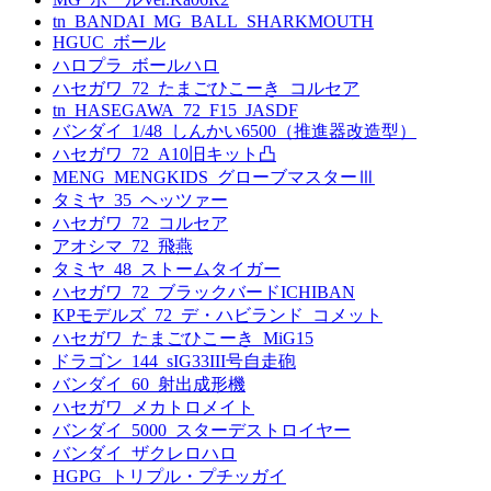
tn_BANDAI_MG_BALL_SHARKMOUTH
HGUC_ボール
ハロプラ_ボールハロ
ハセガワ_72_たまごひこーき_コルセア
tn_HASEGAWA_72_F15_JASDF
バンダイ_1/48_しんかい6500（推進器改造型）
ハセガワ_72_A10旧キット凸
MENG_MENGKIDS_グローブマスターⅢ
タミヤ_35_ヘッツァー
ハセガワ_72_コルセア
アオシマ_72_飛燕
タミヤ_48_ストームタイガー
ハセガワ_72_ブラックバードICHIBAN
KPモデルズ_72_デ・ハビランド_コメット
ハセガワ_たまごひこーき_MiG15
ドラゴン_144_sIG33III号自走砲
バンダイ_60_射出成形機
ハセガワ_メカトロメイト
バンダイ_5000_スターデストロイヤー
バンダイ_ザクレロハロ
HGPG_トリプル・プチッガイ