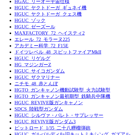
HGAC_リーオー宇宙仕様
HGUC_ヤクトドーガ_ギュネイ機
HGUC_ヤクトドーガ_クェス機
HGUC_ゾック
HGUC_ゼーズール
MAXFACTORY_72_ヘイスティ2
エレール_72_モラーヌ225
アカデミー科学_72_F15E
ドイツレベル_48_スピットファイアMkII
HGUC_リゲルグ
HG_マジンガーZ
HGUC_サイコガンダム
HGUC_ザクマリナー
ニチモ_48_赤とんぼ
HGTO_ガンキャノン機動試験型_火力試験型
HGTO_ガンキャノン最初期型_鉄騎兵中隊機
HGUC_REVIVE版ガンキャノン
SDCS_陸戦型ガンダム
HGUC_シルヴァ・バレト・サプレッサー
HGUC_REVIVE版ガンダム3
ピットロード_1/35_二十八糎榴弾砲
HGUC_ガルバルディβ+旧キットミキシング_ガズアル