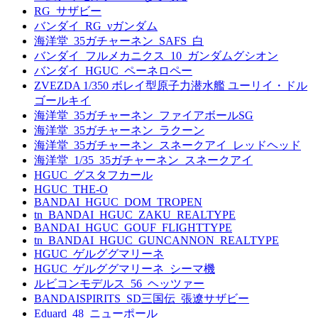
RG_サザビー
バンダイ_RG_νガンダム
海洋堂_35ガチャーネン_SAFS_白
バンダイ_フルメカニクス_10_ガンダムグシオン
バンダイ_HGUC_ペーネロペー
ZVEZDA 1/350 ボレイ型原子力潜水艦 ユーリイ・ドル
ゴールキイ
海洋堂_35ガチャーネン_ファイアボールSG
海洋堂_35ガチャーネン_ラクーン
海洋堂_35ガチャーネン_スネークアイ_レッドヘッド
海洋堂_1/35_35ガチャーネン_スネークアイ
HGUC_グスタフカール
HGUC_THE-O
BANDAI_HGUC_DOM_TROPEN
tn_BANDAI_HGUC_ZAKU_REALTYPE
BANDAI_HGUC_GOUF_FLIGHTTYPE
tn_BANDAI_HGUC_GUNCANNON_REALTYPE
HGUC_ゲルググマリーネ
HGUC_ゲルググマリーネ_シーマ機
ルビコンモデルス_56_ヘッツァー
BANDAISPIRITS_SD三国伝_張遼サザビー
Eduard_48_ニューポール