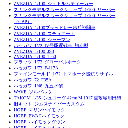
ZVEZDA_1/100_シュトルムティーガー
スカンクモデルスワークショップ_1/100_リーパー
スカンクモデルスワークショップ_1/100_リーパー
（CBP）
ZVEZDA_1/100ブラッドレー歩兵戦闘車
ZVEZDA_1/100_スチュアート
ZVEZDA_1/100_シャーマン
ハセガワ_1/72_IV号駆逐戦車_初期型
ZVEZDA_1/100_JS3
ZVEZDA_1/100_T-60
プラッツ_1/72_グローバルホーク
ハセガワ_1/72_F-117A
ファインモールド_1/72_トマホーク巡航ミサイル
ハセガワ_72_F35A
ハセガワ_1/48_九五水偵
WAVE_ソルバルウ
TAKOM_1/35_シュコーダ 42cm M.1917 重攻城用臼砲
旧キット_ジムスナイパーカスタム
HGBF_マリンハイモック
HGBF_EWACハイモック
HGBF_ハイモックダウン
HGBF_ハイモックキャノン