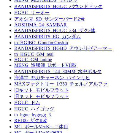
MENG_MENGKIDS_ツポレフ
BANDAISPIRITS_HGUC_バウンドドック
HGAC_リーオー
アオシマ_SD_サンダーバード2号
AOSHIMA_24_SAMBAR
BANDAISPIRITS_HGUC_234_ザク2体
BANDAISPIRITS_EG_ガンダム
tn_HGIBO_GundamGusion
BANDAISPIRITS_HGBD_アウンリゼアーマー
tn_HGUC_GM_real
HGUC_GM_anime
MENG_造艦師_UボートVII型
BANDAISPIRITS_144_30MM_水中ポルタ
海洋堂_35ガチャーネン_ハインリヒ
MAXファクトリー_1/350_チェルノアルファ
旧キット_モビルフラット
旧キット_モビルフラット
HGUC_ドム
HGUC_ハイゴッグ
tn_hguc_hygogg_3
RE100_ザクII改
MG_ボールVer.Ka_二体目
MG_ボールVer.Ka06R2