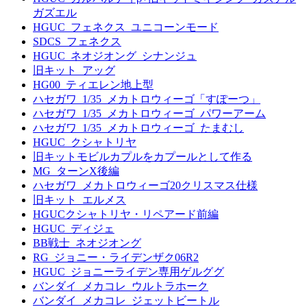
ガズエル
HGUC_フェネクス_ユニコーンモード
SDCS_フェネクス
HGUC_ネオジオング_シナンジュ
旧キット_アッグ
HG00_ティエレン地上型
ハセガワ_1/35_メカトロウィーゴ「すぽーつ」
ハセガワ_1/35_メカトロウィーゴ_パワーアーム
ハセガワ_1/35_メカトロウィーゴ_たまむし
HGUC_クシャトリヤ
旧キットモビルカプルをカプールとして作る
MG_ターンX後編
ハセガワ_メカトロウィーゴ20クリスマス仕様
旧キット_エルメス
HGUCクシャトリヤ・リペアード前編
HGUC_ディジェ
BB戦士_ネオジオング
RG_ジョニー・ライデンザク06R2
HGUC_ジョニーライデン専用ゲルググ
バンダイ_メカコレ_ウルトラホーク
バンダイ_メカコレ_ジェットビートル