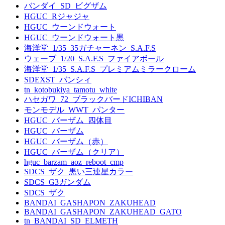
バンダイ_SD_ビグザム
HGUC_Rジャジャ
HGUC_ウーンドウォート
HGUC_ウーンドウォート黒
海洋堂_1/35_35ガチャーネン_S.A.F.S
ウェーブ_1/20_S.A.F.S_ファイアボール
海洋堂_1/35_S.A.F.S_プレミアムミラークローム
SDEXST_バンシィ
tn_kotobukiya_tamotu_white
ハセガワ_72_ブラックバードICHIBAN
モンモデル_WWT_パンター
HGUC_バーザム_四体目
HGUC_バーザム
HGUC_バーザム（赤）
HGUC_バーザム（クリア）
hguc_barzam_aoz_reboot_cmp
SDCS_ザク_黒い三連星カラー
SDCS_G3ガンダム
SDCS_ザク
BANDAI_GASHAPON_ZAKUHEAD
BANDAI_GASHAPON_ZAKUHEAD_GATO
tn_BANDAI_SD_ELMETH