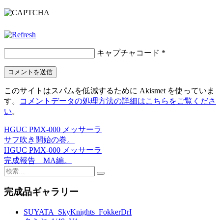
キャプチャコード
*
このサイトはスパムを低減するために Akismet を使っていま
す。
コメントデータの処理方法の詳細はこちらをご覧くださ
い
。
HGUC PMX-000 メッサーラ
投
サフ吹き開始の巻。
稿
HGUC PMX-000 メッサーラ
完成報告 MA編。
ナ
検
ビ
索:
完成品ギャラリー
ゲ
ー
SUYATA_SkyKnights_FokkerDrI