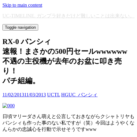
Skip to main content
UC-TIMELINE. ガンプラ好きだけど難しいことは出来ない。
Toggle navigation
RX-0 バンシィ
速報！まさかの500円セールwwwwww
不遇の主役機が去年のお盆に叩き売
り！
パチ組編。
11/02/2013
11/03/2013
UCTL
HGUC_バンシィ
日頃マリーダさん萌えと公言しておきながらクシャトリヤも
バンシィも作った事のない私ですが（笑）今回はようやくな
んらかの忠誠心を行動で示せそうですwww