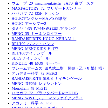
ウェーブ_20_maschinenkrieger_SAFS_白ブースター
MAXFACTORY_72_ブリザードガンナー
ハセガワ_72_J35F_ドラケン
HGUCアンクシャMA／SFS形態
HGUC_アッシマー2
タミヤ_1/35_IV号駆逐戦車L/70ラング
MENG_35_ミーネンロイマー
BANDAISPIRITS_HGUC_KEHAALⅡ
RE1/100_ハンマ・ハンマ
MENG_MENGKIDS_He177
RE1/100ナイチンゲール
SDCS ナイチンゲール
KINETIC_48_MQ9_リーパー
フレームアームズ_四八式二型 輝鎚・乙〈狙撃仕様〉
アカデミー科学_72_Me262
BANDAISPIRITS_SDCS_ナイチンゲール
MENG_造艦師_レキシントン
Monogram_48_MiG15
ハセガワ_72_ブラックバードwithD21B
MENG_WWT_シャーマンファイアフライ
アカデミー科学_48_P38