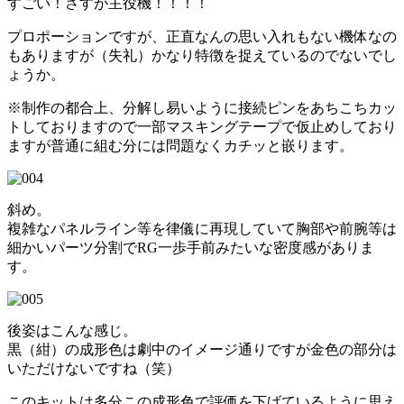
すごい！さすが主役機！！！！
プロポーションですが、正直なんの思い入れもない機体なの
もありますが（失礼）かなり特徴を捉えているのでないでし
ょうか。
※制作の都合上、分解し易いように接続ピンをあちこちカッ
トしておりますので一部マスキングテープで仮止めしており
ますが普通に組む分には問題なくカチッと嵌ります。
斜め。
複雑なパネルライン等を律儀に再現していて胸部や前腕等は
細かいパーツ分割でRG一歩手前みたいな密度感がありま
す。
後姿はこんな感じ。
黒（紺）の成形色は劇中のイメージ通りですが金色の部分は
いただけないですね（笑）
このキットは多分この成形色で評価を下げているように思え