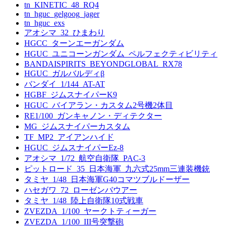
tn_KINETIC_48_RQ4
tn_hguc_gelgoog_jager
tn_hguc_exs
アオシマ_32_ひまわり
HGCC_ターンエーガンダム
HGUC_ユニコーンガンダム_ペルフェクティビリティ
BANDAISPIRITS_BEYONDGLOBAL_RX78
HGUC_ガルバルディβ
バンダイ_1/144_AT-AT
HGBF_ジムスナイパーK9
HGUC_バイアラン・カスタム2号機2体目
RE1/100_ガンキャノン・ディテクター
MG_ジムスナイパーカスタム
TF_MP2_アイアンハイド
HGUC_ジムスナイパーEz-8
アオシマ_1/72_航空自衛隊_PAC-3
ピットロード_35_日本海軍_九六式25mm三連装機銃
タミヤ_1/48_日本海軍G40コマツブルドーザー
ハセガワ_72_ローゼンバウアー
タミヤ_1/48_陸上自衛隊10式戦車
ZVEZDA_1/100_ヤークトティーガー
ZVEZDA_1/100_III号突撃砲