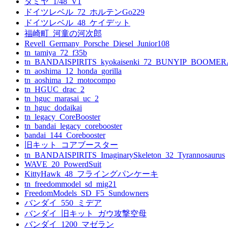
タミヤ_1/48_V1
シ
ドイツレベル_72_ホルテンGo229
ョ
ドイツレベル_48_ケイデット
福崎町_河童の河次郎
ン
Revell_Germany_Porsche_Diesel_Junior108
tn_tamiya_72_f35b
tn_BANDAISPIRITS_kyokaisenki_72_BUNYIP_BOOME
tn_aoshima_12_honda_gorilla
tn_aoshima_12_motocompo
tn_HGUC_drac_2
tn_hguc_marasai_uc_2
tn_hguc_dodaikai
tn_legacy_CoreBooster
tn_bandai_legacy_corebooster
bandai_144_Corebooster
旧キット_コアブースター
tn_BANDAISPIRITS_ImaginarySkeleton_32_Tyrannosaurus
WAVE_20_PowerdSuit
KittyHawk_48_フライングパンケーキ
tn_freedommodel_sd_mig21
FreedomModels_SD_F5_Sundowners
バンダイ_550_ミデア
バンダイ_旧キット_ガウ攻撃空母
バンダイ_1200_マゼラン