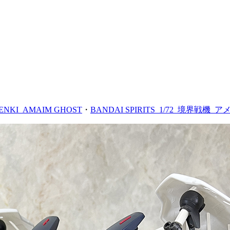
SENKI_AMAIM GHOST
・
BANDAI SPIRITS_1/72_境界戦機