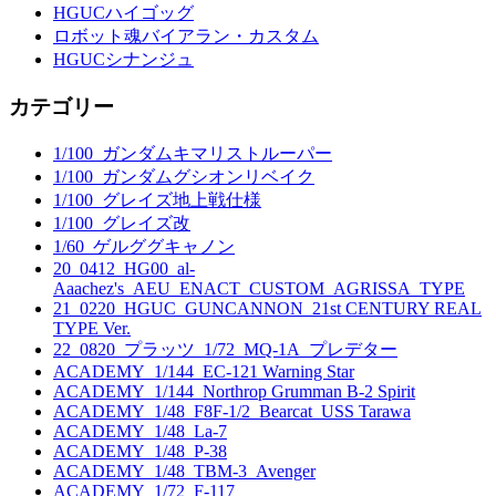
HGUCハイゴッグ
ロボット魂バイアラン・カスタム
HGUCシナンジュ
カテゴリー
1/100_ガンダムキマリストルーパー
1/100_ガンダムグシオンリベイク
1/100_グレイズ地上戦仕様
1/100_グレイズ改
1/60_ゲルググキャノン
20_0412_HG00_al-
Aaachez's_AEU_ENACT_CUSTOM_AGRISSA_TYPE
21_0220_HGUC_GUNCANNON_21st CENTURY REAL
TYPE Ver.
22_0820_プラッツ_1/72_MQ-1A_プレデター
ACADEMY_1/144_EC-121 Warning Star
ACADEMY_1/144_Northrop Grumman B-2 Spirit
ACADEMY_1/48_F8F-1/2_Bearcat_USS Tarawa
ACADEMY_1/48_La-7
ACADEMY_1/48_P-38
ACADEMY_1/48_TBM-3_Avenger
ACADEMY_1/72_F-117