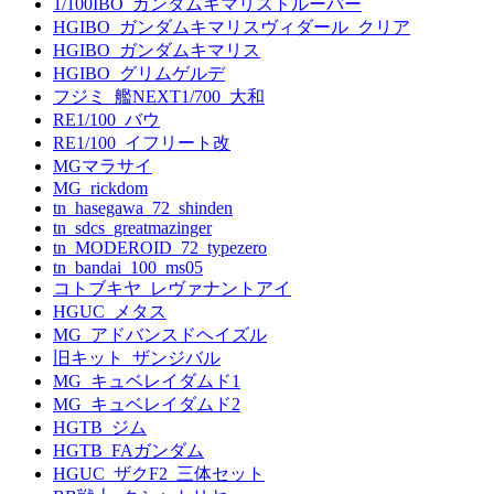
1/100IBO_ガンダムキマリストルーパー
HGIBO_ガンダムキマリスヴィダール_クリア
HGIBO_ガンダムキマリス
HGIBO_グリムゲルデ
フジミ_艦NEXT1/700_大和
RE1/100_バウ
RE1/100_イフリート改
MGマラサイ
MG_rickdom
tn_hasegawa_72_shinden
tn_sdcs_greatmazinger
tn_MODEROID_72_typezero
tn_bandai_100_ms05
コトブキヤ_レヴァナントアイ
HGUC_メタス
MG_アドバンスドヘイズル
旧キット_ザンジバル
MG_キュベレイダムド1
MG_キュベレイダムド2
HGTB_ジム
HGTB_FAガンダム
HGUC_ザクF2_三体セット