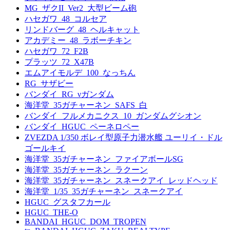
MG_ザクII_Ver2_大型ビーム砲
ハセガワ_48_コルセア
リンドバーグ_48_ヘルキャット
アカデミー_48_ラボーチキン
ハセガワ_72_F2B
プラッツ_72_X47B
エムアイモルデ_100_なっちん
RG_サザビー
バンダイ_RG_νガンダム
海洋堂_35ガチャーネン_SAFS_白
バンダイ_フルメカニクス_10_ガンダムグシオン
バンダイ_HGUC_ペーネロペー
ZVEZDA 1/350 ボレイ型原子力潜水艦 ユーリイ・ドル
ゴールキイ
海洋堂_35ガチャーネン_ファイアボールSG
海洋堂_35ガチャーネン_ラクーン
海洋堂_35ガチャーネン_スネークアイ_レッドヘッド
海洋堂_1/35_35ガチャーネン_スネークアイ
HGUC_グスタフカール
HGUC_THE-O
BANDAI_HGUC_DOM_TROPEN