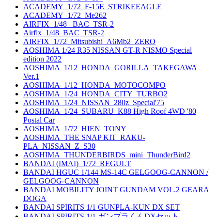
ACADEMY_1/72_F-15E_STRIKEEAGLE
ACADEMY_1/72_Me262
AIRFIX_1/48_ BAC_TSR-2
Airfix_1/48_BAC_TSR-2
AIRFIX_1/72_Mitsubishi_A6Mb2_ZERO
AOSHIMA 1/24 R35 NISSAN GT-R NISMO Special
edition 2022
AOSHIMA_1/12_HONDA_GORILLA_TAKEGAWA
Ver.1
AOSHIMA_1/12_HONDA_MOTOCOMPO
AOSHIMA_1/24_HONDA_CITY_TURBO2
AOSHIMA_1/24_NISSAN_280z_Special'75
AOSHIMA_1/24_SUBARU_K88 High Roof 4WD '80
Postal Car
AOSHIMA_1/72_HIEN_TONY
AOSHIMA_THE SNAP KIT_RAKU-
PLA_NISSAN_Z_S30
AOSHIMA_THUNDERBIRDS_mini_ThunderBird2
BANDAI (IMAI)_1/72_REGULT
BANDAI HGUC 1/144 MS-14C GELGOOG-CANNON /
GELGOOG-CANNON
BANDAI MOBILITY JOINT GUNDAM VOL.2 GEARA
DOGA
BANDAI SPIRITS 1/1 GUNPLA-KUN DX SET
BANDAI SPIRITS 1/1 ガンプラくんDXセット