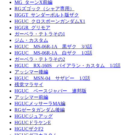
MG_ターンX前編
RGズゴック（シャア専用）
HGGT_サンダーボルト版ザク
HGUC_クロスボーンガンダムX1
HGGR_グリモア
ガーベラ・テトラその1
ジム・カスタム
HGUC MS-06R-1A 黒ザク 3/3話
HGUC MS-06R-1A 白ザク 1/2話
ガーベラ・テトラその2
HGUC RX-160S バイアラン・カスタム 1/2話
アッシマー後編
HGUC MSN-04 サザビー 1/2話
残党マラサイ
HGUC ベースジャバー 連邦版
アッシマー前編
HGUCメッサーラMA編
RGゼータガンダム後編
HGUCジュアッグ
HGUCドラケンE
HGUCザクF2