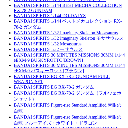
BANDAI SPIRITS 1/144 BEST MECHA COLLECTION
RX-78-2 GUNDAM
BANDAI SPIRITS 1/144 DO-DAI YS
BANDAI SPIRITS 1/144 ベストメカコレクション RX-
78-2 ガンダム
BANDAI SPIRITS 1/32 Imaginary Skeleton Mosasaurus
BANDAI SPIRITS 1/32 Imaginary Skeleton モササウルス
BANDAI SPIRITS 1/32 Mosasaurus
BANDAI SPIRITS 1/32 モサウルス
BANDAI SPIRITS 30 MINUTES MISSIONS 30MM 1/144
eEXM-9 BUSKYROTTO[BROWN]
BANDAI SPIRITS 30 MINUTES MISSIONS 30MM 1/144
eEXM-9 バスキーロット[ブラウン]
BANDAI SPIRITS EG RX-78-2 GUNDAM FULL
WEAPON SET
BANDAI SPIRITS EG RX-78-2 ガンダム
BANDAI SPIRITS EG RX-78-2 ダンダム（フルウェポ
ンセット）
BANDAI SPIRITS Figure-rise Standard Amplified 青眼の
白龍
BANDAI SPIRITS Figure-rise Standard Amplified 青眼の
白龍 ブルーアイズ・ホワイト・ドラゴン