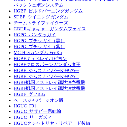
バックウェポンシステム
HGBF_ビルドバーニングガンダム
SDBF_ウイニングガンダム
チームトライファイターズ
GBF Rギャギャ ガンダムフェイス
HGPG_パンダッガイ
HGPG_プチッガイ（黒）
HGPG_プチッガイ（紫）
MG Hi-νガンダム Ver.Ka
HGBFキュベレイパピヨン
HGBFクロスボーンガンダム魔王
HGBF_ジムスナイパーK9その一
HGBF_ジムスナイパーK9その二
HGBF戦国アストレイ頑駄無壱番機
HGBF戦国アストレイ頑駄無弐番機
HGBF_グフR35
ベースジャバージオン版
HGUC_F91
HGUC_サザビー完結編
HGUC_リ・ガズィ
HGUCクシャトリヤ・リペアード後編