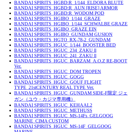
BANDAI SPIRITS_HGBD:R_1/144_ELDORA BLUTE
BANDAI SPIRITS_HGBD:R_AUN [RISE] ARMOR
BANDAI SPIRITS_HGBD:R_WODOM POD
BANDAI SPIRITS_HGIBO_1/144_GRAZE
BANDAI SPIRITS_HGIBO_1/144_SCHWALBE GRAZE
BANDAI SPIRITS_HGIBO_GRAZE EIN
BANDAI SPIRITS_HGIBO_GUNDAM GUSION
BANDAI SPIRITS_HGTO_RX-78-2_GUNDAM
BANDAI SPIRITS_HGUC_1/144_BOOSTER BED
BANDAI SPIRITS_HGUC_234_ZAKU ll
BANDAI SPIRITS_HGUC_241_ZAKU ll
BANDAI SPIRITS_HGUC_BARZAM_A.O.Z RE-BOOT
Ver.
BANDAI SPIRITS_HGUC_DOM TROPEN
BANDAI SPIRITS_HGUC_GOGG
BANDAI SPIRITS_HGUC_GOUF FLIGHT
TYPE_21stCENTURY REAL TYPE Ver.
BANDAI SPIRITS_HGUC_GUNDAM SIDE-F限定 ジェ
ガン（ユウ・カジマ専用機）
BANDAI SPIRITS_HGUC_KEHAAL2
BANDAI SPIRITS_HGUC_METHUSS
BANDAI SPIRITS_HGUC_MS-14Fs_GELGOOG
MARINE_CIMA CUSTOM
BANDAI SPIRITS_HGUC_MS-14F_GELGOOG
MARINE