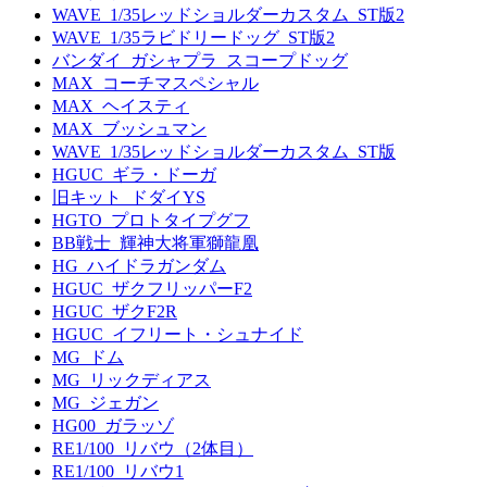
WAVE_1/35レッドショルダーカスタム_ST版2
WAVE_1/35ラビドリードッグ_ST版2
バンダイ_ガシャプラ_スコープドッグ
MAX_コーチマスペシャル
MAX_ヘイスティ
MAX_ブッシュマン
WAVE_1/35レッドショルダーカスタム_ST版
HGUC_ギラ・ドーガ
旧キット_ドダイYS
HGTO_プロトタイプグフ
BB戦士_輝神大将軍獅龍凰
HG_ハイドラガンダム
HGUC_ザクフリッパーF2
HGUC_ザクF2R
HGUC_イフリート・シュナイド
MG_ドム
MG_リックディアス
MG_ジェガン
HG00_ガラッゾ
RE1/100_リバウ（2体目）
RE1/100_リバウ1