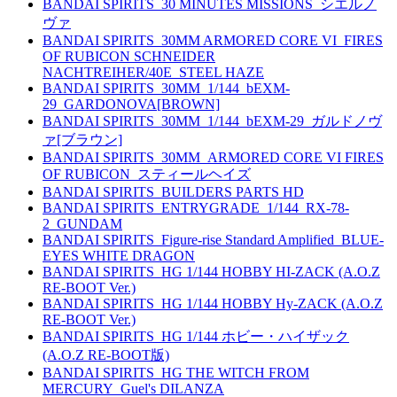
BANDAI SPIRITS_30 MINUTES MISSIONS_シエルノ
ヴァ
BANDAI SPIRITS_30MM ARMORED CORE VI_FIRES
OF RUBICON SCHNEIDER
NACHTREIHER/40E_STEEL HAZE
BANDAI SPIRITS_30MM_1/144_bEXM-
29_GARDONOVA[BROWN]
BANDAI SPIRITS_30MM_1/144_bEXM-29_ガルドノヴ
ァ[ブラウン]
BANDAI SPIRITS_30MM_ARMORED CORE VI FIRES
OF RUBICON_スティールヘイズ
BANDAI SPIRITS_BUILDERS PARTS HD
BANDAI SPIRITS_ENTRYGRADE_1/144_RX-78-
2_GUNDAM
BANDAI SPIRITS_Figure-rise Standard Amplified_BLUE-
EYES WHITE DRAGON
BANDAI SPIRITS_HG 1/144 HOBBY HI-ZACK (A.O.Z
RE-BOOT Ver.)
BANDAI SPIRITS_HG 1/144 HOBBY Hy-ZACK (A.O.Z
RE-BOOT Ver.)
BANDAI SPIRITS_HG 1/144 ホビー・ハイザック
(A.O.Z RE-BOOT版)
BANDAI SPIRITS_HG THE WITCH FROM
MERCURY_Guel's DILANZA