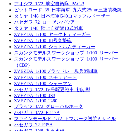
アオシマ_1/72_航空自衛隊_PAC-3
ピットロード_35_日本海軍_九六式25mm三連装機銃
タミヤ_1/48_日本海軍G40コマツブルドーザー
ハセガワ_72_ローゼンバウアー
タミヤ_1/48_陸上自衛隊10式戦車
ZVEZDA_1/100_ヤークトティーガー
ZVEZDA_1/100_III号突撃砲
ZVEZDA_1/100_シュトルムティーガー
スカンクモデルスワークショップ_1/100_リーパー
スカンクモデルスワークショップ_1/100_リーパー
（CBP）
ZVEZDA_1/100ブラッドレー歩兵戦闘車
ZVEZDA_1/100_スチュアート
ZVEZDA_1/100_シャーマン
ハセガワ_1/72_IV号駆逐戦車_初期型
ZVEZDA_1/100_JS3
ZVEZDA_1/100_T-60
プラッツ_1/72_グローバルホーク
ハセガワ_1/72_F-117A
ファインモールド_1/72_トマホーク巡航ミサイル
ハセガワ_72_F35A
ハセガワ_1/48_九五水偵