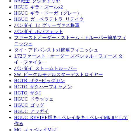
BB戦士_クシャトリヤ
HGUC_ギラ・ズールx2
HGUC_ギラ・ドーガ（グレー）
HGUC_ガーベラテトラ_リテイク
バンダイ_12_グリーヴァス将軍
バンダイ_ボバフェット
ファーストオーダー・ストーム・トルーパー簡単フィ
ニッシュ
タイ・アドバンストx1簡単フィニッシュ
1/72ファースト・オーダー スペシャル・フォース タ
イ・ファイター
バンダイ_ストームトルーパー
SW_ビークルモデルスターデストロイヤー
HGTB_ザク+ビッグガン
HGTO_ザクハーフキャノン
HGTO_ザクI
HGUC_ドラッツェ
HGUC_ゴッグ
HGUC_アッガイ
HGUC_REVIVE版キュベレイをキュベレイMk-llとして
作る
MG_キュベレイMk-ll