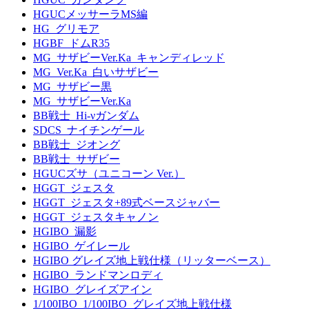
HGUCメッサーラMS編
HG_グリモア
HGBF_ドムR35
MG_サザビーVer.Ka_キャンディレッド
MG_Ver.Ka_白いサザビー
MG_サザビー黒
MG_サザビーVer.Ka
BB戦士_Hi-νガンダム
SDCS_ナイチンゲール
BB戦士_ジオング
BB戦士_サザビー
HGUCズサ（ユニコーン Ver.）
HGGT_ジェスタ
HGGT_ジェスタ+89式ベースジャバー
HGGT_ジェスタキャノン
HGIBO_漏影
HGIBO_ゲイレール
HGIBO グレイズ地上戦仕様（リッターベース）
HGIBO_ランドマンロディ
HGIBO_グレイズアイン
1/100IBO_1/100IBO_グレイズ地上戦仕様