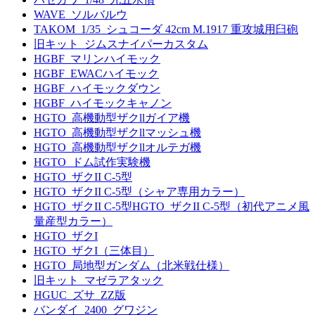
WAVE_ソルバルウ
TAKOM_1/35_シュコーダ 42cm M.1917 重攻城用臼砲
旧キット_ジムスナイパーカスタム
HGBF_マリンハイモック
HGBF_EWACハイモック
HGBF_ハイモックダウン
HGBF_ハイモックキャノン
HGTO_高機動型ザクllガイア機
HGTO_高機動型ザクllマッシュ機
HGTO_高機動型ザクllオルテガ機
HGTO_ドム試作実験機
HGTO_ザクII C-5型
HGTO_ザクII C-5型（シャア専用カラー）
HGTO_ザクII C-5型HGTO_ザクII C-5型（初代アニメ風
量産型カラー）
HGTO_ザクI
HGTO_ザクI（三体目）
HGTO_局地型ガンダム（北米戦仕様）
旧キット_マゼラアタック
HGUC_ズサ_ZZ版
バンダイ_2400_グワジン