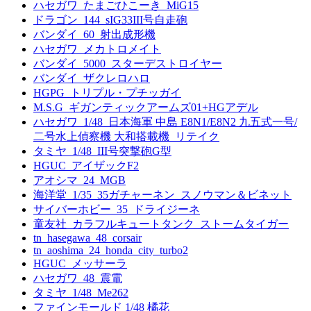
ハセガワ_たまごひこーき_MiG15
ドラゴン_144_sIG33III号自走砲
バンダイ_60_射出成形機
ハセガワ_メカトロメイト
バンダイ_5000_スターデストロイヤー
バンダイ_ザクレロハロ
HGPG_トリプル・プチッガイ
M.S.G_ギガンティックアームズ01+HGアデル
ハセガワ_1/48_日本海軍 中島 E8N1/E8N2 九五式一号/
二号水上偵察機 大和搭載機_リテイク
タミヤ_1/48_III号突撃砲G型
HGUC_アイザックF2
アオシマ_24_MGB
海洋堂_1/35_35ガチャーネン_スノウマン＆ビネット
サイバーホビー_35_ドライジーネ
童友社_カラフルキュートタンク_ストームタイガー
tn_hasegawa_48_corsair
tn_aoshima_24_honda_city_turbo2
HGUC_メッサーラ
ハセガワ_48_震電
タミヤ_1/48_Me262
ファインモールド 1/48 橘花