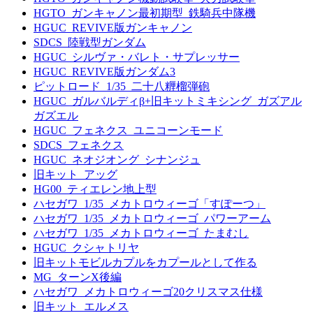
HGTO_ガンキャノン最初期型_鉄騎兵中隊機
HGUC_REVIVE版ガンキャノン
SDCS_陸戦型ガンダム
HGUC_シルヴァ・バレト・サプレッサー
HGUC_REVIVE版ガンダム3
ピットロード_1/35_二十八糎榴弾砲
HGUC_ガルバルディβ+旧キットミキシング_ガズアル
ガズエル
HGUC_フェネクス_ユニコーンモード
SDCS_フェネクス
HGUC_ネオジオング_シナンジュ
旧キット_アッグ
HG00_ティエレン地上型
ハセガワ_1/35_メカトロウィーゴ「すぽーつ」
ハセガワ_1/35_メカトロウィーゴ_パワーアーム
ハセガワ_1/35_メカトロウィーゴ_たまむし
HGUC_クシャトリヤ
旧キットモビルカプルをカプールとして作る
MG_ターンX後編
ハセガワ_メカトロウィーゴ20クリスマス仕様
旧キット_エルメス