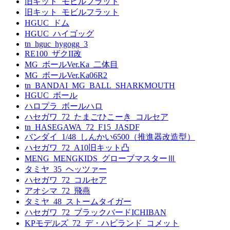
旧キット_モビルフラット
旧キット_モビルフラット
HGUC_ドム
HGUC_ハイゴッグ
tn_hguc_hygogg_3
RE100_ザクII改
MG_ボールVer.Ka_二体目
MG_ボールVer.Ka06R2
tn_BANDAI_MG_BALL_SHARKMOUTH
HGUC_ボール
ハロプラ_ボールハロ
ハセガワ_72_たまごひこーき_コルセア
tn_HASEGAWA_72_F15_JASDF
バンダイ_1/48_しんかい6500（推進器改造型）
ハセガワ_72_A10旧キット凸
MENG_MENGKIDS_グローブマスターⅢ
タミヤ_35_ヘッツァー
ハセガワ_72_コルセア
アオシマ_72_飛燕
タミヤ_48_ストームタイガー
ハセガワ_72_ブラックバードICHIBAN
KPモデルズ_72_デ・ハビランド_コメット