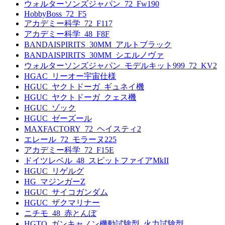
ウォルターソンズジャパン_72_Fw190
HobbyBoss_72_F5
アカデミー科学_72_F117
アカデミー科学_48_F8F
BANDAISPIRITS_30MM_アルトブラック
BANDAISPIRITS_30MM_シエルノヴァ
ウォルターソンズジャパン_モデルキット999_72_KV2
HGAC_リーオー宇宙仕様
HGUC_ヤクトドーガ_ギュネイ機
HGUC_ヤクトドーガ_クェス機
HGUC_ゾック
HGUC_ゼーズール
MAXFACTORY_72_ヘイスティ2
エレール_72_モラーヌ225
アカデミー科学_72_F15E
ドイツレベル_48_スピットファイアMkII
HGUC_リゲルグ
HG_マジンガーZ
HGUC_サイコガンダム
HGUC_ザクマリナー
ニチモ_48_赤とんぼ
HGTO_ガンキャノン機動試験型_火力試験型