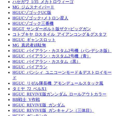
ハセガワ_1/35_メカトロウィーゴ
MG_ジムスナイパーⅡ
HGUCゾゴックUC版
HGUCゾゴック+メトロン星人
HGUCゾゴック三番機
HGGT_サンダーボルト版ザク+ビッグガン
コトブキヤ_Dスタイル_アイアンコング＆グスタフ
HGUC_ギャンスロット
MG_真武者頑駄無
HGUC_バイアラン・カスタム2号機（バンデシネ版）
HGUC_バイアラン・カスタム2号機（青）
HGUC_バイアラン・カスタム（黒）
HGUC_バイアラン
HGUC_バンシィ_ユニコーンモード＆デストロイモー
ド
HGUC_リゼル隊長機_アモンデュールスタック風
タミヤ_72_ベルX1
HGUC_REVIVE版ガンンダム_ロールアウトカラー
BB戦士_V作戦
HGUC_REVIVE版_ガンダム
HGUC_REVIVE版_ガンキャノン（三体目）
HGUC_ガンタンク