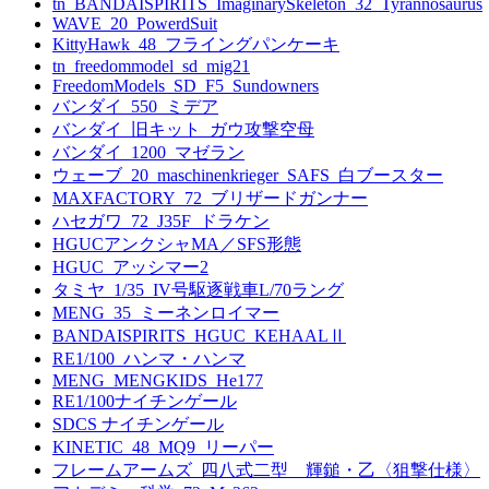
tn_BANDAISPIRITS_ImaginarySkeleton_32_Tyrannosaurus
WAVE_20_PowerdSuit
KittyHawk_48_フライングパンケーキ
tn_freedommodel_sd_mig21
FreedomModels_SD_F5_Sundowners
バンダイ_550_ミデア
バンダイ_旧キット_ガウ攻撃空母
バンダイ_1200_マゼラン
ウェーブ_20_maschinenkrieger_SAFS_白ブースター
MAXFACTORY_72_ブリザードガンナー
ハセガワ_72_J35F_ドラケン
HGUCアンクシャMA／SFS形態
HGUC_アッシマー2
タミヤ_1/35_IV号駆逐戦車L/70ラング
MENG_35_ミーネンロイマー
BANDAISPIRITS_HGUC_KEHAALⅡ
RE1/100_ハンマ・ハンマ
MENG_MENGKIDS_He177
RE1/100ナイチンゲール
SDCS ナイチンゲール
KINETIC_48_MQ9_リーパー
フレームアームズ_四八式二型 輝鎚・乙〈狙撃仕様〉