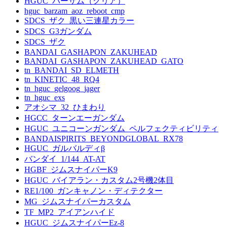
HGUC_バーザム（クリア）
hguc_barzam_aoz_reboot_cmp
SDCS_ザク_黒い三連星カラー
SDCS_G3ガンダム
SDCS_ザク
BANDAI_GASHAPON_ZAKUHEAD
BANDAI_GASHAPON_ZAKUHEAD_GATO
tn_BANDAI_SD_ELMETH
tn_KINETIC_48_RQ4
tn_hguc_gelgoog_jager
tn_hguc_exs
アオシマ_32_ひまわり
HGCC_ターンエーガンダム
HGUC_ユニコーンガンダム_ペルフェクティビリティ
BANDAISPIRITS_BEYONDGLOBAL_RX78
HGUC_ガルバルディβ
バンダイ_1/144_AT-AT
HGBF_ジムスナイパーK9
HGUC_バイアラン・カスタム2号機2体目
RE1/100_ガンキャノン・ディテクター
MG_ジムスナイパーカスタム
TF_MP2_アイアンハイド
HGUC_ジムスナイパーEz-8