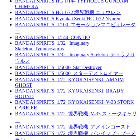
BANDAI SPIRITS HG 1/144 TYPHOEUS GUNDAM
CHIMERA
BANDAI SPIRITS HG 1/72 境界戦機 ニュウレン
BANDAI SPIRITS Kyoukai Senki HG 1/72 Nyuren
BANDAI SPIRITS_1/100_エモーションマニピュレータ
ー
BANDAI SPIRITS_1/144_CONTIO
BANDAI SPIRITS_1/32_ Imaginary
Skeleton_Tyrannosaurus
BANDAI SPIRITS_1/32_ Imaginary Skeleton_ティラノサ
ウルス
BANDAI SPIRITS_1/5000_Star Destroyer
BANDAI SPIRITS_1/5000_スターデストロイヤー
BANDAI SPIRITS_1/72_KYOKAISENKI_AMAIM
GHOST
BANDAI SPIRITS_1/72_KYOKAISENKI_BRADY
HOUND
BANDAI SPIRITS_1/72_KYOKAISENKI_V-33 STORK
CARRIER
BANDAI SPIRITS_1/72_境界戦機_V-33 ストークキャリ
ー
BANDAI SPIRITS_1/72_境界戦機_アメインゴースト
BANDAI SPIRITS_1/72_境界戦機_バンイップ・ブーメ
ラン