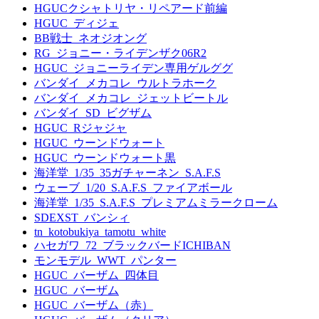
HGUCクシャトリヤ・リペアード前編
HGUC_ディジェ
BB戦士_ネオジオング
RG_ジョニー・ライデンザク06R2
HGUC_ジョニーライデン専用ゲルググ
バンダイ_メカコレ_ウルトラホーク
バンダイ_メカコレ_ジェットビートル
バンダイ_SD_ビグザム
HGUC_Rジャジャ
HGUC_ウーンドウォート
HGUC_ウーンドウォート黒
海洋堂_1/35_35ガチャーネン_S.A.F.S
ウェーブ_1/20_S.A.F.S_ファイアボール
海洋堂_1/35_S.A.F.S_プレミアムミラークローム
SDEXST_バンシィ
tn_kotobukiya_tamotu_white
ハセガワ_72_ブラックバードICHIBAN
モンモデル_WWT_パンター
HGUC_バーザム_四体目
HGUC_バーザム
HGUC_バーザム（赤）