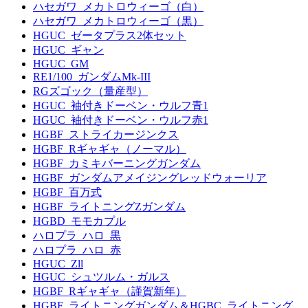
ハセガワ_メカトロウィーゴ（白）
ハセガワ_メカトロウィーゴ（黒）
HGUC_ゼータプラス2体セット
HGUC_ギャン
HGUC_GM
RE1/100_ガンダムMk-III
RGズゴック（量産型）
HGUC_袖付きドーベン・ウルフ青1
HGUC_袖付きドーベン・ウルフ赤1
HGBF_ストライカージンクス
HGBF_Rギャギャ（ノーマル）
HGBF_カミキバーニングガンダム
HGBF_ガンダムアメイジングレッドウォーリア
HGBF_百万式
HGBF_ライトニングZガンダム
HGBD_モモカプル
ハロプラ_ハロ_黒
ハロプラ_ハロ_赤
HGUC_Zll
HGUC_シュツルム・ガルス
HGBF_Rギャギャ（謹賀新年）
HGBF_ライトニングガンダム＆HGBC_ライトニング