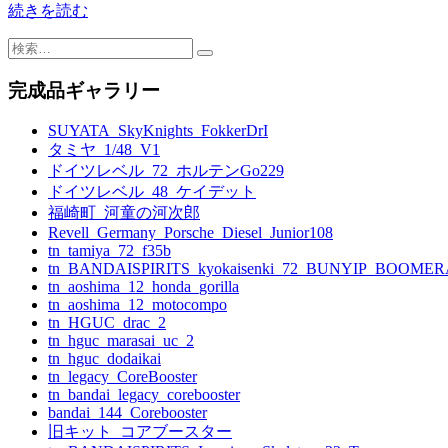
続きを読む
検
索:
完成品ギャラリー
SUYATA_SkyKnights_FokkerDrI
タミヤ_1/48_V1
ドイツレベル_72_ホルテンGo229
ドイツレベル_48_ケイデット
福崎町_河童の河次郎
Revell_Germany_Porsche_Diesel_Junior108
tn_tamiya_72_f35b
tn_BANDAISPIRITS_kyokaisenki_72_BUNYIP_BOOME
tn_aoshima_12_honda_gorilla
tn_aoshima_12_motocompo
tn_HGUC_drac_2
tn_hguc_marasai_uc_2
tn_hguc_dodaikai
tn_legacy_CoreBooster
tn_bandai_legacy_corebooster
bandai_144_Corebooster
旧キット_コアブースター