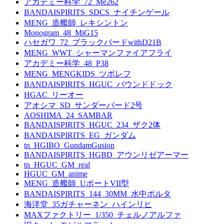
アカデミー科学_72_Me262
BANDAISPIRITS_SDCS_ナイチンゲール
MENG_造艦師_レキシントン
Monogram_48_MiG15
ハセガワ_72_ブラックバードwithD21B
MENG_WWT_シャーマンファイアフライ
アカデミー科学_48_P38
MENG_MENGKIDS_ツポレフ
BANDAISPIRITS_HGUC_バウンドドック
HGAC_リーオー
アオシマ_SD_サンダーバード2号
AOSHIMA_24_SAMBAR
BANDAISPIRITS_HGUC_234_ザク2体
BANDAISPIRITS_EG_ガンダム
tn_HGIBO_GundamGusion
BANDAISPIRITS_HGBD_アウンリゼアーマー
tn_HGUC_GM_real
HGUC_GM_anime
MENG_造艦師_UボートVII型
BANDAISPIRITS_144_30MM_水中ポルタ
海洋堂_35ガチャーネン_ハインリヒ
MAXファクトリー_1/350_チェルノアルファ