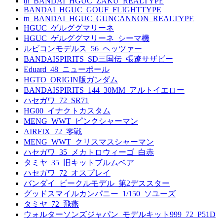
tn_BANDAI_HGUC_ZAKU_REALTYPE
BANDAI_HGUC_GOUF_FLIGHTTYPE
tn_BANDAI_HGUC_GUNCANNON_REALTYPE
HGUC_ゲルググマリーネ
HGUC_ゲルググマリーネ_シーマ機
ルビコンモデルス_56_ヘッツァー
BANDAISPIRITS_SD三国伝_張遼サザビー
Eduard_48_ニューポール
HGTO_ORIGIN版ガンダム
BANDAISPIRITS_144_30MM_アルトイエロー
ハセガワ_72_SR71
HG00_イナクトカスタム
MENG_WWT_ピンクシャーマン
AIRFIX_72_零戦
MENG_WWT_クリスマスシャーマン
ハセガワ_35_メカトロウィーゴ_白赤
タミヤ_35_旧キットブルムベア
ハセガワ_72_オスプレイ
バンダイ_ビークルモデル_第2デススター
グッドスマイルカンパニー_1/150_ソユーズ
タミヤ_72_飛燕
ウォルターソンズジャパン_モデルキット999_72_P51D