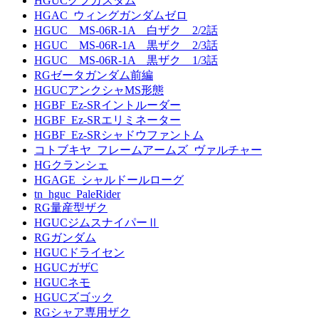
HGUCグフカスタム
HGAC_ウィングガンダムゼロ
HGUC MS-06R-1A 白ザク 2/2話
HGUC MS-06R-1A 黒ザク 2/3話
HGUC MS-06R-1A 黒ザク 1/3話
RGゼータガンダム前編
HGUCアンクシャMS形態
HGBF_Ez-SRイントルーダー
HGBF_Ez-SRエリミネーター
HGBF_Ez-SRシャドウファントム
コトブキヤ_フレームアームズ_ヴァルチャー
HGクランシェ
HGAGE_シャルドールローグ
tn_hguc_PaleRider
RG量産型ザク
HGUCジムスナイパーⅡ
RGガンダム
HGUCドライセン
HGUCガザC
HGUCネモ
HGUCズゴック
RGシャア専用ザク