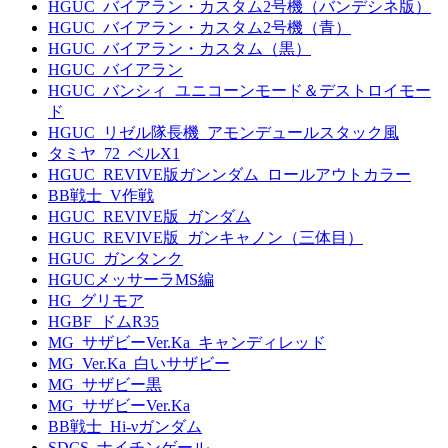
HGUC_バイアラン・カスタム2号機（バンデシネ版）
HGUC_バイアラン・カスタム2号機（青）
HGUC_バイアラン・カスタム（黒）
HGUC_バイアラン
HGUC_バンシィ_ユニコーンモード＆デストロイモー
ド
HGUC_リゼル隊長機_アモンデュールスタック風
タミヤ_72_ベルX1
HGUC_REVIVE版ガンンダム_ロールアウトカラー
BB戦士_V作戦
HGUC_REVIVE版_ガンダム
HGUC_REVIVE版_ガンキャノン（三体目）
HGUC_ガンタンク
HGUCメッサーラMS編
HG_グリモア
HGBF_ドムR35
MG_サザビーVer.Ka_キャンディレッド
MG_Ver.Ka_白いサザビー
MG_サザビー黒
MG_サザビーVer.Ka
BB戦士_Hi-νガンダム
SDCS_ナイチンゲール