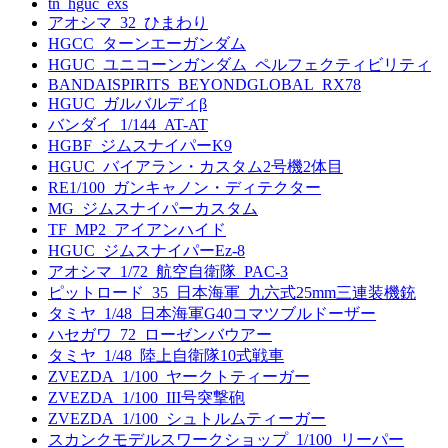
tn_hguc_exs
アオシマ_32_ひまわり
HGCC_ターンエーガンダム
HGUC_ユニコーンガンダム_ペルフェクティビリティ
BANDAISPIRITS_BEYONDGLOBAL_RX78
HGUC_ガルバルディβ
バンダイ_1/144_AT-AT
HGBF_ジムスナイパーK9
HGUC_バイアラン・カスタム2号機2体目
RE1/100_ガンキャノン・ディテクター
MG_ジムスナイパーカスタム
TF_MP2_アイアンハイド
HGUC_ジムスナイパーEz-8
アオシマ_1/72_航空自衛隊_PAC-3
ピットロード_35_日本海軍_九六式25mm三連装機銃
タミヤ_1/48_日本海軍G40コマツブルドーザー
ハセガワ_72_ローゼンバウアー
タミヤ_1/48_陸上自衛隊10式戦車
ZVEZDA_1/100_ヤークトティーガー
ZVEZDA_1/100_III号突撃砲
ZVEZDA_1/100_シュトルムティーガー
スカンクモデルスワークショップ_1/100_リーパー