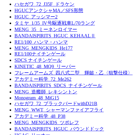
ハセガワ_72_J35F_ドラケン
HGUCアンクシャMA／SFS形態
HGUC_アッシマー2
タミヤ_1/35_IV号駆逐戦車L/70ラング
MENG_35_ミーネンロイマー
BANDAISPIRITS_HGUC_KEHAALⅡ
RE1/100_ハンマ・ハンマ
MENG_MENGKIDS_He177
RE1/100ナイチンゲール
SDCS ナイチンゲール
KINETIC_48_MQ9_リーパー
フレームアームズ_四八式二型 輝鎚・乙〈狙撃仕様〉
アカデミー科学_72_Me262
BANDAISPIRITS_SDCS_ナイチンゲール
MENG_造艦師_レキシントン
Monogram_48_MiG15
ハセガワ_72_ブラックバードwithD21B
MENG_WWT_シャーマンファイアフライ
アカデミー科学_48_P38
MENG_MENGKIDS_ツポレフ
BANDAISPIRITS_HGUC_バウンドドック