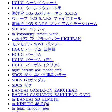
HGUC_ウーンドウォート
HGUC_ウーンドウォート黒
海洋堂_1/35_35ガチャーネン_S.A.F.S
ウェーブ_1/20_S.A.F.S_ファイアボール
海洋堂_1/35_S.A.F.S_プレミアムミラークローム
SDEXST_バンシィ
tn_kotobukiya_tamotu_white
ハセガワ_72_ブラックバードICHIBAN
モンモデル_WWT_パンター
HGUC_バーザム_四体目
HGUC_バーザム
HGUC_バーザム（赤）
HGUC_バーザム（クリア）
hguc_barzam_aoz_reboot_cmp
SDCS_ザク_黒い三連星カラー
SDCS_G3ガンダム
SDCS_ザク
BANDAI_GASHAPON_ZAKUHEAD
BANDAI_GASHAPON_ZAKUHEAD_GATO
tn_BANDAI_SD_ELMETH
tn_KINETIC_48_RQ4
tn_hguc_gelgoog_jager