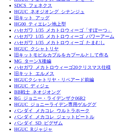
SDCS_フェネクス
HGUC_ネオジオング_シナンジュ
旧キット_アッグ
HG00_ティエレン地上型
ハセガワ_1/35_メカトロウィーゴ「すぽーつ」
ハセガワ_1/35_メカトロウィーゴ_パワーアーム
ハセガワ_1/35_メカトロウィーゴ_たまむし
HGUC_クシャトリヤ
旧キットモビルカプルをカプールとして作る
MG_ターンX後編
ハセガワ_メカトロウィーゴ20クリスマス仕様
旧キット_エルメス
HGUCクシャトリヤ・リペアード前編
HGUC_ディジェ
BB戦士_ネオジオング
RG_ジョニー・ライデンザク06R2
HGUC_ジョニーライデン専用ゲルググ
バンダイ_メカコレ_ウルトラホーク
バンダイ_メカコレ_ジェットビートル
バンダイ_SD_ビグザム
HGUC_Rジャジャ