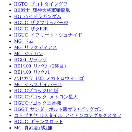
HGTO_プロトタイプグフ
BB戦士_輝神大将軍獅龍凰
HG_ハイドラガンダム
HGUC_ザクフリッパーF2
HGUC_ザクF2R
HGUC_イフリート・シュナイド
MG_ドム
MG_リックディアス
MG_ジェガン
HG00_ガラッゾ
RE1/100_リバウ（2体目）
RE1/100_リバウ1
ハセガワ_1/35_メカトロウィーゴ
MG_ジムスナイパーⅡ
HGUCゾゴックUC版
HGUCゾゴック+メトロン星人
HGUCゾゴック三番機
HGGT_サンダーボルト版ザク+ビッグガン
コトブキヤ_Dスタイル_アイアンコング＆グスタフ
HGUC_ギャンスロット
MG_真武者頑駄無