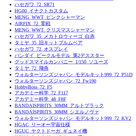
ハセガワ_72_SR71
HG00_イナクトカスタム
MENG_WWT_ピンクシャーマン
AIRFIX_72_零戦
MENG_WWT_クリスマスシャーマン
ハセガワ_35_メカトロウィーゴ_白赤
タミヤ_35_旧キットブルムベア
ハセガワ_72_オスプレイ
バンダイ_ビークルモデル_第2デススター
グッドスマイルカンパニー_1/150_ソユーズ
タミヤ_72_飛燕
ウォルターソンズジャパン_モデルキット999_72_P51D
ウォルターソンズジャパン_72_Fw190
HobbyBoss_72_F5
アカデミー科学_72_F117
アカデミー科学_48_F8F
BANDAISPIRITS_30MM_アルトブラック
BANDAISPIRITS_30MM_シエルノヴァ
ウォルターソンズジャパン_モデルキット999_72_KV2
HGAC_リーオー宇宙仕様
HGUC_ヤクトドーガ_ギュネイ機