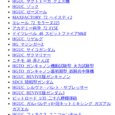
HGUC_ヤクトドーガ_クェス機
HGUC_ゾック
HGUC_ゼーズール
MAXFACTORY_72_ヘイスティ2
エレール_72_モラーヌ225
アカデミー科学_72_F15E
ドイツレベル_48_スピットファイアMkII
HGUC_リゲルグ
HG_マジンガーZ
HGUC_サイコガンダム
HGUC_ザクマリナー
ニチモ_48_赤とんぼ
HGTO_ガンキャノン機動試験型_火力試験型
HGTO_ガンキャノン最初期型_鉄騎兵中隊機
HGUC_REVIVE版ガンキャノン
SDCS_陸戦型ガンダム
HGUC_シルヴァ・バレト・サプレッサー
HGUC_REVIVE版ガンダム3
ピットロード_1/35_二十八糎榴弾砲
HGUC_ガルバルディβ+旧キットミキシング_ガズアル
ガズエル
HGUC_フェネクス_ユニコーンモード