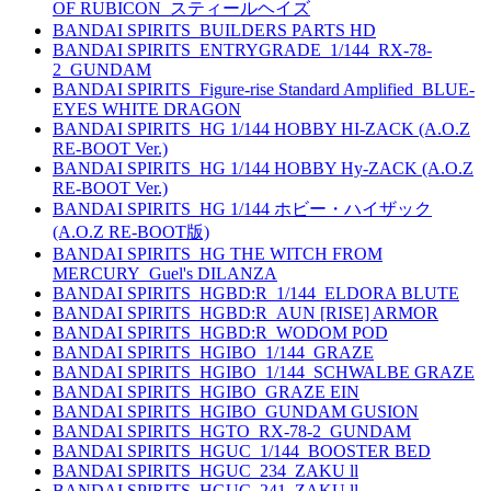
OF RUBICON_スティールヘイズ
BANDAI SPIRITS_BUILDERS PARTS HD
BANDAI SPIRITS_ENTRYGRADE_1/144_RX-78-
2_GUNDAM
BANDAI SPIRITS_Figure-rise Standard Amplified_BLUE-
EYES WHITE DRAGON
BANDAI SPIRITS_HG 1/144 HOBBY HI-ZACK (A.O.Z
RE-BOOT Ver.)
BANDAI SPIRITS_HG 1/144 HOBBY Hy-ZACK (A.O.Z
RE-BOOT Ver.)
BANDAI SPIRITS_HG 1/144 ホビー・ハイザック
(A.O.Z RE-BOOT版)
BANDAI SPIRITS_HG THE WITCH FROM
MERCURY_Guel's DILANZA
BANDAI SPIRITS_HGBD:R_1/144_ELDORA BLUTE
BANDAI SPIRITS_HGBD:R_AUN [RISE] ARMOR
BANDAI SPIRITS_HGBD:R_WODOM POD
BANDAI SPIRITS_HGIBO_1/144_GRAZE
BANDAI SPIRITS_HGIBO_1/144_SCHWALBE GRAZE
BANDAI SPIRITS_HGIBO_GRAZE EIN
BANDAI SPIRITS_HGIBO_GUNDAM GUSION
BANDAI SPIRITS_HGTO_RX-78-2_GUNDAM
BANDAI SPIRITS_HGUC_1/144_BOOSTER BED
BANDAI SPIRITS_HGUC_234_ZAKU ll
BANDAI SPIRITS_HGUC_241_ZAKU ll