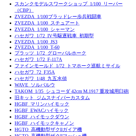
スカンクモデルスワークショップ_1/100_リーパー
（CBP）
ZVEZDA_1/100ブラッドレー歩兵戦闘車
ZVEZDA_1/100_スチュアート
ZVEZDA_1/100_シャーマン
ハセガワ_1/72_IV号駆逐戦車_初期型
ZVEZDA_1/100_JS3
ZVEZDA_1/100_T-60
プラッツ_1/72_グローバルホーク
ハセガワ_1/72_F-117A
ファインモールド_1/72_トマホーク巡航ミサイル
ハセガワ_72_F35A
ハセガワ_1/48_九五水偵
WAVE_ソルバルウ
TAKOM_1/35_シュコーダ 42cm M.1917 重攻城用臼砲
旧キット_ジムスナイパーカスタム
HGBF_マリンハイモック
HGBF_EWACハイモック
HGBF_ハイモックダウン
HGBF_ハイモックキャノン
HGTO_高機動型ザクllガイア機
HGTO_高機動型ザクllマッシュ機