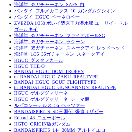
海洋堂_35ガチャーネン_SAFS_白
バンダイ_フルメカニクス_10_ガンダムグシオン
バンダイ_HGUC_ペーネロペー
ZVEZDA 1/350 ボレイ型原子力潜水艦 ユーリイ・ドル
ゴールキイ
海洋堂_35ガチャーネン_ファイアボールSG
海洋堂_35ガチャーネン_ラクーン
海洋堂_35ガチャーネン_スネークアイ_レッドヘッド
海洋堂_1/35_35ガチャーネン_スネークアイ
HGUC_グスタフカール
HGUC_THE-O
BANDAI_HGUC_DOM_TROPEN
tn_BANDAI_HGUC_ZAKU_REALTYPE
BANDAI_HGUC_GOUF_FLIGHTTYPE
tn_BANDAI_HGUC_GUNCANNON_REALTYPE
HGUC_ゲルググマリーネ
HGUC_ゲルググマリーネ_シーマ機
ルビコンモデルス_56_ヘッツァー
BANDAISPIRITS_SD三国伝_張遼サザビー
Eduard_48_ニューポール
HGTO_ORIGIN版ガンダム
BANDAISPIRITS_144_30MM_アルトイエロー