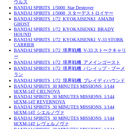
ウルス
BANDAI SPIRITS_1/5000_Star Destroyer
BANDAI SPIRITS_1/5000_スターデストロイヤー
BANDAI SPIRITS_1/72_KYOKAISENKI_AMAIM
GHOST
BANDAI SPIRITS_1/72_KYOKAISENKI_BRADY
HOUND
BANDAI SPIRITS_1/72_KYOKAISENKI_V-33 STORK
CARRIER
BANDAI SPIRITS_1/72_境界戦機_V-33 ストークキャリ
ー
BANDAI SPIRITS_1/72_境界戦機_アメインゴースト
BANDAI SPIRITS_1/72_境界戦機_バンイップ・ブーメ
ラン
BANDAI SPIRITS_1/72_境界戦機_ブレイディハウンド
BANDAI SPIRITS_30 MINUTES MISSIONS_1/144
bEXM-14T CIELNOVA
BANDAI SPIRITS_30 MINUTES MISSIONS_1/144
bEXM-14T REVERNOVA
BANDAI SPIRITS_30 MINUTES MISSIONS_1/144
bEXM-14T シエルノヴァ
BANDAI SPIRITS_30 MINUTES MISSIONS_1/144
bEXM-14T レヴェルノヴァ