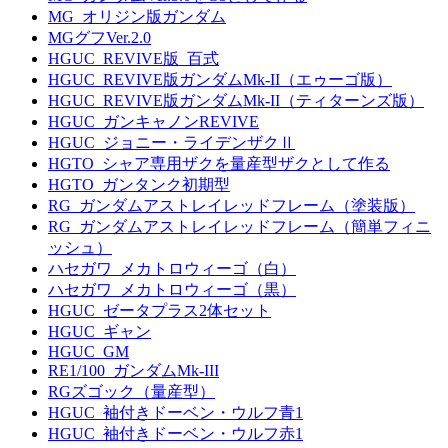
MG_オリジン版ガンダム
MGグフVer.2.0
HGUC_REVIVE版_百式
HGUC_REVIVE版ガンダムMk-II（エゥーゴ版）
HGUC_REVIVE版ガンダムMk-II（ティターンズ版）
HGUC_ガンキャノンREVIVE
HGUC_ジョニー・ライデンザクⅡ
HGTO_シャア専用ザクを量産型ザクとして作る
HGTO_ガンタンク初期型
RG_ガンダムアストレイレッドフレーム（塗装版）
RG_ガンダムアストレイレッドフレーム（簡単フィニ
ッシュ）
ハセガワ_メカトロウィーゴ（白）
ハセガワ_メカトロウィーゴ（黒）
HGUC_ゼータプラス2体セット
HGUC_ギャン
HGUC_GM
RE1/100_ガンダムMk-III
RGズゴック（量産型）
HGUC_袖付きドーベン・ウルフ青1
HGUC_袖付きドーベン・ウルフ赤1