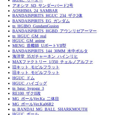
HGAC_リーオー
アオシマ_SD_サンダーバード2号
AOSHIMA_24_SAMBAR
BANDAISPIRITS_HGUC_234_ザク2体
BANDAISPIRITS_EG_ガンダム
tn_HGIBO_GundamGusion
BANDAISPIRITS_HGBD_アウンリゼアーマー
tn_HGUC_GM_real
HGUC_GM_anime
MENG_造艦師_UボートVII型
BANDAISPIRITS_144_30MM_水中ポルタ
海洋堂_35ガチャーネン_ハインリヒ
MAXファクトリー_1/350_チェルノアルファ
旧キット_モビルフラット
旧キット_モビルフラット
HGUC_ドム
HGUC_ハイゴッグ
tn_hguc_hygogg_3
RE100_ザクII改
MG_ボールVer.Ka_二体目
MG_ボールVer.Ka06R2
tn_BANDAI_MG_BALL_SHARKMOUTH
HGUC_ボール