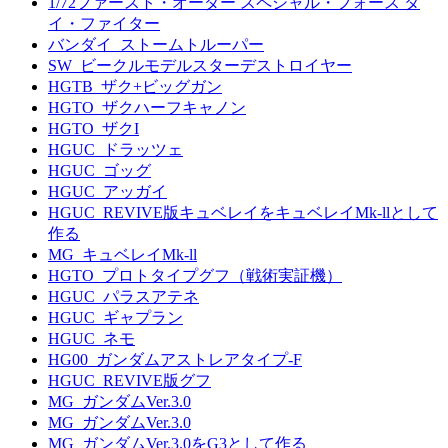
1/72ファースト・オーダー スペシャル・フォース タ
イ・ファイター
バンダイ_ストームトルーパー
SW_ビークルモデルスターデストロイヤー
HGTB_ザク+ビッグガン
HGTO_ザクハーフキャノン
HGTO_ザクI
HGUC_ドラッツェ
HGUC_ゴッグ
HGUC_アッガイ
HGUC_REVIVE版キュベレイをキュベレイMk-llとして
作る
MG_キュベレイMk-ll
HGTO_プロトタイプグフ（戦術実証機）
HGUC_パラスアテネ
HGUC_ギャプラン
HGUC_ネモ
HG00_ガンダムアストレアタイプ-F
HGUC_REVIVE版グフ
MG_ガンダムVer.3.0
MG_ガンダムVer.3.0
MG_ガンダムVer.3.0をG3として作る