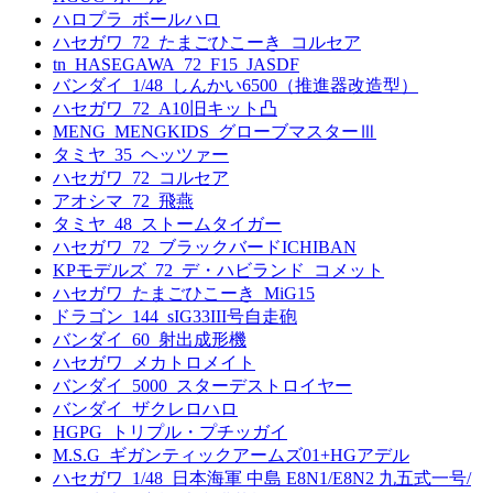
ハロプラ_ボールハロ
ハセガワ_72_たまごひこーき_コルセア
tn_HASEGAWA_72_F15_JASDF
バンダイ_1/48_しんかい6500（推進器改造型）
ハセガワ_72_A10旧キット凸
MENG_MENGKIDS_グローブマスターⅢ
タミヤ_35_ヘッツァー
ハセガワ_72_コルセア
アオシマ_72_飛燕
タミヤ_48_ストームタイガー
ハセガワ_72_ブラックバードICHIBAN
KPモデルズ_72_デ・ハビランド_コメット
ハセガワ_たまごひこーき_MiG15
ドラゴン_144_sIG33III号自走砲
バンダイ_60_射出成形機
ハセガワ_メカトロメイト
バンダイ_5000_スターデストロイヤー
バンダイ_ザクレロハロ
HGPG_トリプル・プチッガイ
M.S.G_ギガンティックアームズ01+HGアデル
ハセガワ_1/48_日本海軍 中島 E8N1/E8N2 九五式一号/