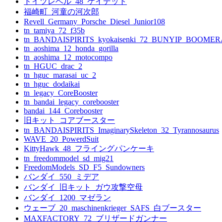
ドイツレベル_48_ケイデット
福崎町_河童の河次郎
Revell_Germany_Porsche_Diesel_Junior108
tn_tamiya_72_f35b
tn_BANDAISPIRITS_kyokaisenki_72_BUNYIP_BOOME
tn_aoshima_12_honda_gorilla
tn_aoshima_12_motocompo
tn_HGUC_drac_2
tn_hguc_marasai_uc_2
tn_hguc_dodaikai
tn_legacy_CoreBooster
tn_bandai_legacy_corebooster
bandai_144_Corebooster
旧キット_コアブースター
tn_BANDAISPIRITS_ImaginarySkeleton_32_Tyrannosaurus
WAVE_20_PowerdSuit
KittyHawk_48_フライングパンケーキ
tn_freedommodel_sd_mig21
FreedomModels_SD_F5_Sundowners
バンダイ_550_ミデア
バンダイ_旧キット_ガウ攻撃空母
バンダイ_1200_マゼラン
ウェーブ_20_maschinenkrieger_SAFS_白ブースター
MAXFACTORY_72_ブリザードガンナー