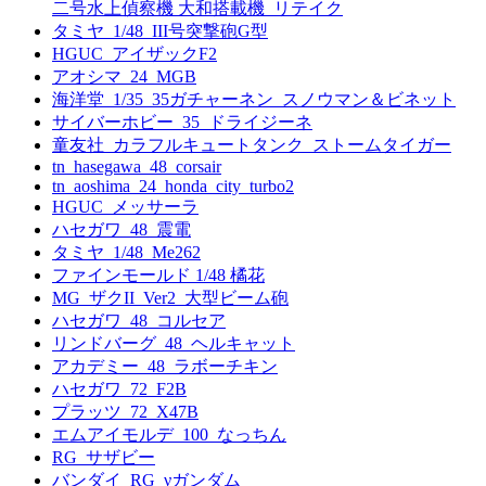
二号水上偵察機 大和搭載機_リテイク
タミヤ_1/48_III号突撃砲G型
HGUC_アイザックF2
アオシマ_24_MGB
海洋堂_1/35_35ガチャーネン_スノウマン＆ビネット
サイバーホビー_35_ドライジーネ
童友社_カラフルキュートタンク_ストームタイガー
tn_hasegawa_48_corsair
tn_aoshima_24_honda_city_turbo2
HGUC_メッサーラ
ハセガワ_48_震電
タミヤ_1/48_Me262
ファインモールド 1/48 橘花
MG_ザクII_Ver2_大型ビーム砲
ハセガワ_48_コルセア
リンドバーグ_48_ヘルキャット
アカデミー_48_ラボーチキン
ハセガワ_72_F2B
プラッツ_72_X47B
エムアイモルデ_100_なっちん
RG_サザビー
バンダイ_RG_νガンダム