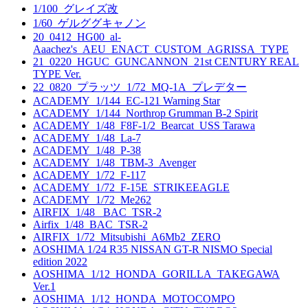
1/100_グレイズ改
1/60_ゲルググキャノン
20_0412_HG00_al-
Aaachez's_AEU_ENACT_CUSTOM_AGRISSA_TYPE
21_0220_HGUC_GUNCANNON_21st CENTURY REAL
TYPE Ver.
22_0820_プラッツ_1/72_MQ-1A_プレデター
ACADEMY_1/144_EC-121 Warning Star
ACADEMY_1/144_Northrop Grumman B-2 Spirit
ACADEMY_1/48_F8F-1/2_Bearcat_USS Tarawa
ACADEMY_1/48_La-7
ACADEMY_1/48_P-38
ACADEMY_1/48_TBM-3_Avenger
ACADEMY_1/72_F-117
ACADEMY_1/72_F-15E_STRIKEEAGLE
ACADEMY_1/72_Me262
AIRFIX_1/48_ BAC_TSR-2
Airfix_1/48_BAC_TSR-2
AIRFIX_1/72_Mitsubishi_A6Mb2_ZERO
AOSHIMA 1/24 R35 NISSAN GT-R NISMO Special
edition 2022
AOSHIMA_1/12_HONDA_GORILLA_TAKEGAWA
Ver.1
AOSHIMA_1/12_HONDA_MOTOCOMPO