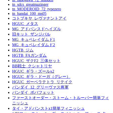
tn_sdcs_greatmazinger
tn_MODEROID_72_typezero
tn_bandai_100_ms05
コトブキヤ_レヴァナントアイ
HGUC_メタス
MG_アドバンスドヘイズル
旧キット_ザンジバル
MG_キュベレイダムド1
MG_キュベレイダムド2
HGTB_ジム
HGTB_FAガンダム
HGUC_ザクF2_三体セット
BB戦士_クシャトリヤ
HGUC_ギラ・ズールx2
HGUC_ギラ・ドーガ（グレー）
HGUC_ガーベラテトラ_リテイク
バンダイ_12_グリーヴァス将軍
バンダイ_ボバフェット
ファーストオーダー・ストーム・トルーパー簡単フィ
ニッシュ
タイ・アドバンストx1簡単フィニッシュ