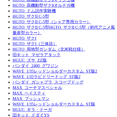
HGTO_高機動型ザクllオルテガ機
HGTO_ドム試作実験機
HGTO_ザクII C-5型
HGTO_ザクII C-5型（シャア専用カラー）
HGTO_ザクII C-5型HGTO_ザクII C-5型（初代アニメ風
量産型カラー）
HGTO_ザクI
HGTO_ザクI（三体目）
HGTO_局地型ガンダム（北米戦仕様）
旧キット_マゼラアタック
HGUC_ズサ_ZZ版
バンダイ_2400_グワジン
WAVE_1/35レッドショルダーカスタム_ST版2
WAVE_1/35ラビドリードッグ_ST版2
バンダイ_ガシャプラ_スコープドッグ
MAX_コーチマスペシャル
MAX_ヘイスティ
MAX_ブッシュマン
WAVE_1/35レッドショルダーカスタム_ST版
HGUC_ギラ・ドーガ
旧キット_ドダイYS