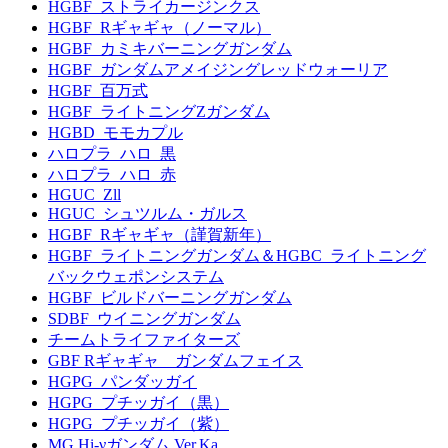
HGBF_ストライカージンクス
HGBF_Rギャギャ（ノーマル）
HGBF_カミキバーニングガンダム
HGBF_ガンダムアメイジングレッドウォーリア
HGBF_百万式
HGBF_ライトニングZガンダム
HGBD_モモカプル
ハロプラ_ハロ_黒
ハロプラ_ハロ_赤
HGUC_Zll
HGUC_シュツルム・ガルス
HGBF_Rギャギャ（謹賀新年）
HGBF_ライトニングガンダム＆HGBC_ライトニング
バックウェポンシステム
HGBF_ビルドバーニングガンダム
SDBF_ウイニングガンダム
チームトライファイターズ
GBF Rギャギャ ガンダムフェイス
HGPG_パンダッガイ
HGPG_プチッガイ（黒）
HGPG_プチッガイ（紫）
MG Hi-νガンダム Ver.Ka