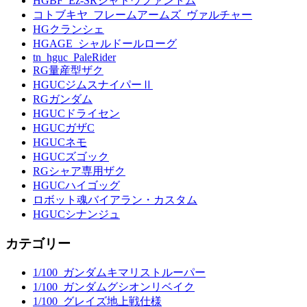
HGBF_Ez-SRシャドウファントム
コトブキヤ_フレームアームズ_ヴァルチャー
HGクランシェ
HGAGE_シャルドールローグ
tn_hguc_PaleRider
RG量産型ザク
HGUCジムスナイパーⅡ
RGガンダム
HGUCドライセン
HGUCガザC
HGUCネモ
HGUCズゴック
RGシャア専用ザク
HGUCハイゴッグ
ロボット魂バイアラン・カスタム
HGUCシナンジュ
カテゴリー
1/100_ガンダムキマリストルーパー
1/100_ガンダムグシオンリベイク
1/100_グレイズ地上戦仕様