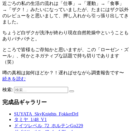
近ごろの私の生活の流れは「仕事」→「運動」→「食事」
→「ザク！」みたいになっていましたが、たまにはザク以外
のレビューをと思いまして、押し入れから引っ張り出してき
ました。
ちょうど白ザクが洗浄が終わり現在自然乾燥中ということも
ありパチパチと。
ところで皆様もご存知かと思いますが、この「ローゼン・ズ
ール」、何かとネガティブな話題で持ち切りであります
（笑）
噂の真相は如何ほどか？！遅ればせながら調査報告です〜
続きを読む
検索:
完成品ギャラリー
SUYATA_SkyKnights_FokkerDrI
タミヤ_1/48_V1
ドイツレベル_72_ホルテンGo229