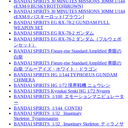
BANDAI SPIRITS 30 MINUTES MISSIONS 30MM 1/144
eEXM-9 BUSKYROTTO[BROWN]
BANDAI SPIRITS 30 MINUTES MISSIONS 30MM 1/144
eEXM-9 バスキーロット[ブラウン]
BANDAI SPIRITS EG RX-78-2 GUNDAM FULL
WEAPON SET
BANDAI SPIRITS EG RX-78-2 ガンダム
BANDAI SPIRITS EG RX-78-2 ダンダム（フルウェポ
ンセット）
BANDAI SPIRITS Figure-rise Standard Amplified 青眼の
白龍
BANDAI SPIRITS Figure-rise Standard Amplified 青眼の
白龍 ブルーアイズ・ホワイト・ドラゴン
BANDAI SPIRITS HG 1/144 TYPHOEUS GUNDAM
CHIMERA
BANDAI SPIRITS HG 1/72 境界戦機 ニュウレン
BANDAI SPIRITS Kyoukai Senki HG 1/72 Nyuren
BANDAI SPIRITS_1/100_エモーションマニピュレータ
ー
BANDAI SPIRITS_1/144_CONTIO
BANDAI SPIRITS_1/32_ Imaginary
Skeleton_Tyrannosaurus
BANDAI SPIRITS_1/32_ Imaginary Skeleton_ティラノサ