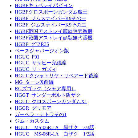
HGBFキュベレイパピヨン
HGBFクロスボーンガンダム魔王
HGBF_ジムスナイパーK9その一
HGBF_ジムスナイパーK9その二
HGBF戦国アストレイ頑駄無壱番機
HGBF戦国アストレイ頑駄無弐番機
HGBF_グフR35
ベースジャバージオン版
HGUC_F91
HGUC_サザビー完結編
HGUC_リ・ガズィ
HGUCクシャトリヤ・リペアード後編
MG_ターンX前編
RGズゴック（シャア専用）
HGGT_サンダーボルト版ザク
HGUC_クロスボーンガンダムX1
HGGR_グリモア
ガーベラ・テトラその1
ジム・カスタム
HGUC MS-06R-1A 黒ザク 3/3話
HGUC MS-06R-1A 白ザク 1/2話