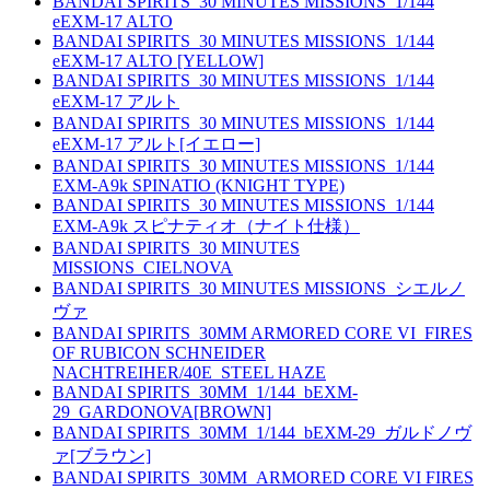
BANDAI SPIRITS_30 MINUTES MISSIONS_1/144
eEXM-17 ALTO
BANDAI SPIRITS_30 MINUTES MISSIONS_1/144
eEXM-17 ALTO [YELLOW]
BANDAI SPIRITS_30 MINUTES MISSIONS_1/144
eEXM-17 アルト
BANDAI SPIRITS_30 MINUTES MISSIONS_1/144
eEXM-17 アルト[イエロー]
BANDAI SPIRITS_30 MINUTES MISSIONS_1/144
EXM-A9k SPINATIO (KNIGHT TYPE)
BANDAI SPIRITS_30 MINUTES MISSIONS_1/144
EXM-A9k スピナティオ（ナイト仕様）
BANDAI SPIRITS_30 MINUTES
MISSIONS_CIELNOVA
BANDAI SPIRITS_30 MINUTES MISSIONS_シエルノ
ヴァ
BANDAI SPIRITS_30MM ARMORED CORE VI_FIRES
OF RUBICON SCHNEIDER
NACHTREIHER/40E_STEEL HAZE
BANDAI SPIRITS_30MM_1/144_bEXM-
29_GARDONOVA[BROWN]
BANDAI SPIRITS_30MM_1/144_bEXM-29_ガルドノヴ
ァ[ブラウン]
BANDAI SPIRITS_30MM_ARMORED CORE VI FIRES