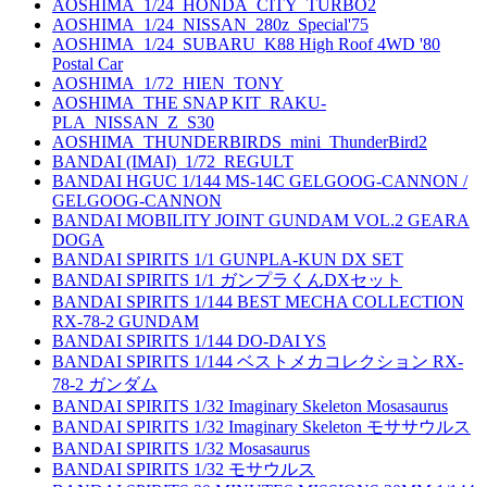
AOSHIMA_1/24_HONDA_CITY_TURBO2
AOSHIMA_1/24_NISSAN_280z_Special'75
AOSHIMA_1/24_SUBARU_K88 High Roof 4WD '80
Postal Car
AOSHIMA_1/72_HIEN_TONY
AOSHIMA_THE SNAP KIT_RAKU-
PLA_NISSAN_Z_S30
AOSHIMA_THUNDERBIRDS_mini_ThunderBird2
BANDAI (IMAI)_1/72_REGULT
BANDAI HGUC 1/144 MS-14C GELGOOG-CANNON /
GELGOOG-CANNON
BANDAI MOBILITY JOINT GUNDAM VOL.2 GEARA
DOGA
BANDAI SPIRITS 1/1 GUNPLA-KUN DX SET
BANDAI SPIRITS 1/1 ガンプラくんDXセット
BANDAI SPIRITS 1/144 BEST MECHA COLLECTION
RX-78-2 GUNDAM
BANDAI SPIRITS 1/144 DO-DAI YS
BANDAI SPIRITS 1/144 ベストメカコレクション RX-
78-2 ガンダム
BANDAI SPIRITS 1/32 Imaginary Skeleton Mosasaurus
BANDAI SPIRITS 1/32 Imaginary Skeleton モササウルス
BANDAI SPIRITS 1/32 Mosasaurus
BANDAI SPIRITS 1/32 モサウルス