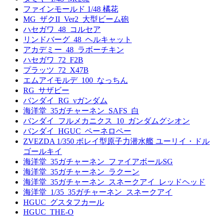
ファインモールド 1/48 橘花
MG_ザクII_Ver2_大型ビーム砲
ハセガワ_48_コルセア
リンドバーグ_48_ヘルキャット
アカデミー_48_ラボーチキン
ハセガワ_72_F2B
プラッツ_72_X47B
エムアイモルデ_100_なっちん
RG_サザビー
バンダイ_RG_νガンダム
海洋堂_35ガチャーネン_SAFS_白
バンダイ_フルメカニクス_10_ガンダムグシオン
バンダイ_HGUC_ペーネロペー
ZVEZDA 1/350 ボレイ型原子力潜水艦 ユーリイ・ドル
ゴールキイ
海洋堂_35ガチャーネン_ファイアボールSG
海洋堂_35ガチャーネン_ラクーン
海洋堂_35ガチャーネン_スネークアイ_レッドヘッド
海洋堂_1/35_35ガチャーネン_スネークアイ
HGUC_グスタフカール
HGUC_THE-O