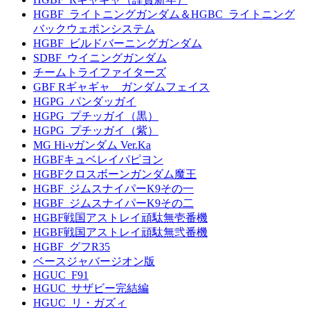
HGBF_ライトニングガンダム＆HGBC_ライトニング
バックウェポンシステム
HGBF_ビルドバーニングガンダム
SDBF_ウイニングガンダム
チームトライファイターズ
GBF Rギャギャ ガンダムフェイス
HGPG_パンダッガイ
HGPG_プチッガイ（黒）
HGPG_プチッガイ（紫）
MG Hi-νガンダム Ver.Ka
HGBFキュベレイパピヨン
HGBFクロスボーンガンダム魔王
HGBF_ジムスナイパーK9その一
HGBF_ジムスナイパーK9その二
HGBF戦国アストレイ頑駄無壱番機
HGBF戦国アストレイ頑駄無弐番機
HGBF_グフR35
ベースジャバージオン版
HGUC_F91
HGUC_サザビー完結編
HGUC_リ・ガズィ