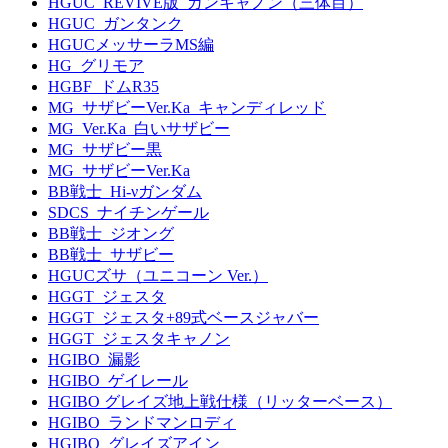
HGUC_REVIVE版_ガンキャノン（三体目）
HGUC_ガンタンク
HGUCメッサーラMS編
HG_グリモア
HGBF_ドムR35
MG_サザビーVer.Ka_キャンディレッド
MG_Ver.Ka_白いサザビー
MG_サザビー黒
MG_サザビーVer.Ka
BB戦士_Hi-νガンダム
SDCS_ナイチンゲール
BB戦士_ジオング
BB戦士_サザビー
HGUCズサ（ユニコーン Ver.）
HGGT_ジェスタ
HGGT_ジェスタ+89式ベースジャバー
HGGT_ジェスタキャノン
HGIBO_漏影
HGIBO_ゲイレール
HGIBO グレイズ地上戦仕様（リッターベース）
HGIBO_ランドマンロディ
HGIBO_グレイズアイン