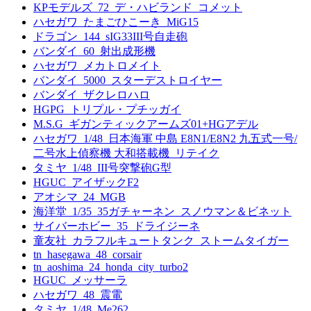
KPモデルズ_72_デ・ハビランド_コメット
ハセガワ_たまごひこーき_MiG15
ドラゴン_144_sIG33III号自走砲
バンダイ_60_射出成形機
ハセガワ_メカトロメイト
バンダイ_5000_スターデストロイヤー
バンダイ_ザクレロハロ
HGPG_トリプル・プチッガイ
M.S.G_ギガンティックアームズ01+HGアデル
ハセガワ_1/48_日本海軍 中島 E8N1/E8N2 九五式一号/
二号水上偵察機 大和搭載機_リテイク
タミヤ_1/48_III号突撃砲G型
HGUC_アイザックF2
アオシマ_24_MGB
海洋堂_1/35_35ガチャーネン_スノウマン＆ビネット
サイバーホビー_35_ドライジーネ
童友社_カラフルキュートタンク_ストームタイガー
tn_hasegawa_48_corsair
tn_aoshima_24_honda_city_turbo2
HGUC_メッサーラ
ハセガワ_48_震電
タミヤ_1/48_Me262