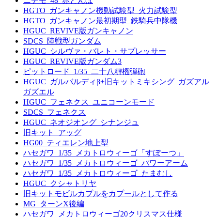
ニチモ_48_赤とんぼ
HGTO_ガンキャノン機動試験型_火力試験型
HGTO_ガンキャノン最初期型_鉄騎兵中隊機
HGUC_REVIVE版ガンキャノン
SDCS_陸戦型ガンダム
HGUC_シルヴァ・バレト・サプレッサー
HGUC_REVIVE版ガンダム3
ピットロード_1/35_二十八糎榴弾砲
HGUC_ガルバルディβ+旧キットミキシング_ガズアル
ガズエル
HGUC_フェネクス_ユニコーンモード
SDCS_フェネクス
HGUC_ネオジオング_シナンジュ
旧キット_アッグ
HG00_ティエレン地上型
ハセガワ_1/35_メカトロウィーゴ「すぽーつ」
ハセガワ_1/35_メカトロウィーゴ_パワーアーム
ハセガワ_1/35_メカトロウィーゴ_たまむし
HGUC_クシャトリヤ
旧キットモビルカプルをカプールとして作る
MG_ターンX後編
ハセガワ_メカトロウィーゴ20クリスマス仕様