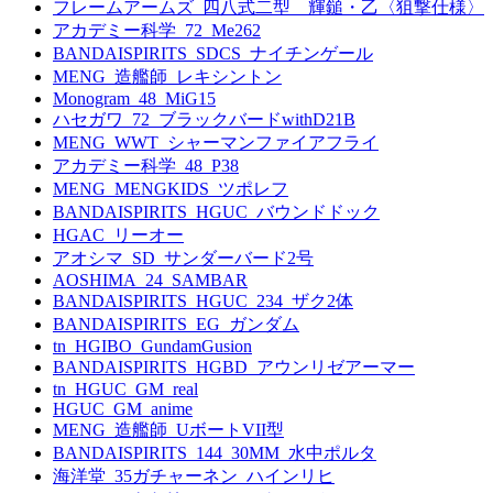
フレームアームズ_四八式二型 輝鎚・乙〈狙撃仕様〉
アカデミー科学_72_Me262
BANDAISPIRITS_SDCS_ナイチンゲール
MENG_造艦師_レキシントン
Monogram_48_MiG15
ハセガワ_72_ブラックバードwithD21B
MENG_WWT_シャーマンファイアフライ
アカデミー科学_48_P38
MENG_MENGKIDS_ツポレフ
BANDAISPIRITS_HGUC_バウンドドック
HGAC_リーオー
アオシマ_SD_サンダーバード2号
AOSHIMA_24_SAMBAR
BANDAISPIRITS_HGUC_234_ザク2体
BANDAISPIRITS_EG_ガンダム
tn_HGIBO_GundamGusion
BANDAISPIRITS_HGBD_アウンリゼアーマー
tn_HGUC_GM_real
HGUC_GM_anime
MENG_造艦師_UボートVII型
BANDAISPIRITS_144_30MM_水中ポルタ
海洋堂_35ガチャーネン_ハインリヒ