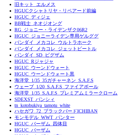
旧キット_エルメス
HGUCクシャトリヤ・リペアード前編
HGUC_ディジェ
BB戦士_ネオジオング
RG_ジョニー・ライデンザク06R2
HGUC_ジョニーライデン専用ゲルググ
バンダイ_メカコレ_ウルトラホーク
バンダイ_メカコレ_ジェットビートル
バンダイ_SD_ビグザム
HGUC_Rジャジャ
HGUC_ウーンドウォート
HGUC_ウーンドウォート黒
海洋堂_1/35_35ガチャーネン_S.A.F.S
ウェーブ_1/20_S.A.F.S_ファイアボール
海洋堂_1/35_S.A.F.S_プレミアムミラークローム
SDEXST_バンシィ
tn_kotobukiya_tamotu_white
ハセガワ_72_ブラックバードICHIBAN
モンモデル_WWT_パンター
HGUC_バーザム_四体目
HGUC_バーザム