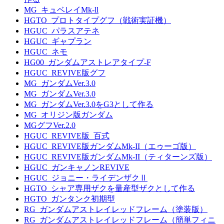
MG_キュベレイMk-ll
HGTO_プロトタイプグフ（戦術実証機）
HGUC_パラスアテネ
HGUC_ギャプラン
HGUC_ネモ
HG00_ガンダムアストレアタイプ-F
HGUC_REVIVE版グフ
MG_ガンダムVer.3.0
MG_ガンダムVer.3.0
MG_ガンダムVer.3.0をG3として作る
MG_オリジン版ガンダム
MGグフVer.2.0
HGUC_REVIVE版_百式
HGUC_REVIVE版ガンダムMk-II（エゥーゴ版）
HGUC_REVIVE版ガンダムMk-II（ティターンズ版）
HGUC_ガンキャノンREVIVE
HGUC_ジョニー・ライデンザクⅡ
HGTO_シャア専用ザクを量産型ザクとして作る
HGTO_ガンタンク初期型
RG_ガンダムアストレイレッドフレーム（塗装版）
RG_ガンダムアストレイレッドフレーム（簡単フィニ