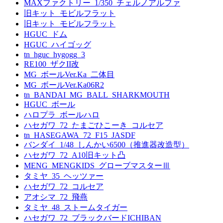
MAXファクトリー_1/350_チェルノアルファ
旧キット_モビルフラット
旧キット_モビルフラット
HGUC_ドム
HGUC_ハイゴッグ
tn_hguc_hygogg_3
RE100_ザクII改
MG_ボールVer.Ka_二体目
MG_ボールVer.Ka06R2
tn_BANDAI_MG_BALL_SHARKMOUTH
HGUC_ボール
ハロプラ_ボールハロ
ハセガワ_72_たまごひこーき_コルセア
tn_HASEGAWA_72_F15_JASDF
バンダイ_1/48_しんかい6500（推進器改造型）
ハセガワ_72_A10旧キット凸
MENG_MENGKIDS_グローブマスターⅢ
タミヤ_35_ヘッツァー
ハセガワ_72_コルセア
アオシマ_72_飛燕
タミヤ_48_ストームタイガー
ハセガワ_72_ブラックバードICHIBAN