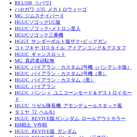
RE1/100_リバウ1
ハセガワ_1/35_メカトロウィーゴ
MG_ジムスナイパーⅡ
HGUCゾゴックUC版
HGUCゾゴック+メトロン星人
HGUCゾゴック三番機
HGGT_サンダーボルト版ザク+ビッグガン
コトブキヤ_Dスタイル_アイアンコング＆グスタフ
HGUC_ギャンスロット
MG_真武者頑駄無
HGUC_バイアラン・カスタム2号機（バンデシネ版）
HGUC_バイアラン・カスタム2号機（青）
HGUC_バイアラン・カスタム（黒）
HGUC_バイアラン
HGUC_バンシィ_ユニコーンモード＆デストロイモー
ド
HGUC_リゼル隊長機_アモンデュールスタック風
タミヤ_72_ベルX1
HGUC_REVIVE版ガンンダム_ロールアウトカラー
BB戦士_V作戦
HGUC_REVIVE版_ガンダム