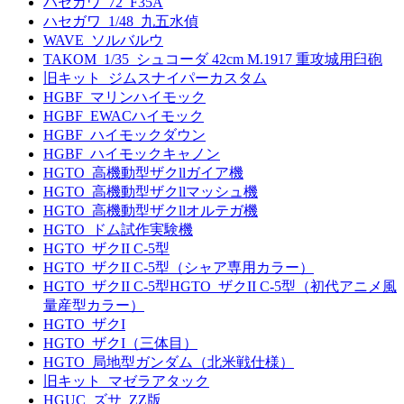
ハセガワ_72_F35A
ハセガワ_1/48_九五水偵
WAVE_ソルバルウ
TAKOM_1/35_シュコーダ 42cm M.1917 重攻城用臼砲
旧キット_ジムスナイパーカスタム
HGBF_マリンハイモック
HGBF_EWACハイモック
HGBF_ハイモックダウン
HGBF_ハイモックキャノン
HGTO_高機動型ザクllガイア機
HGTO_高機動型ザクllマッシュ機
HGTO_高機動型ザクllオルテガ機
HGTO_ドム試作実験機
HGTO_ザクII C-5型
HGTO_ザクII C-5型（シャア専用カラー）
HGTO_ザクII C-5型HGTO_ザクII C-5型（初代アニメ風
量産型カラー）
HGTO_ザクI
HGTO_ザクI（三体目）
HGTO_局地型ガンダム（北米戦仕様）
旧キット_マゼラアタック
HGUC_ズサ_ZZ版