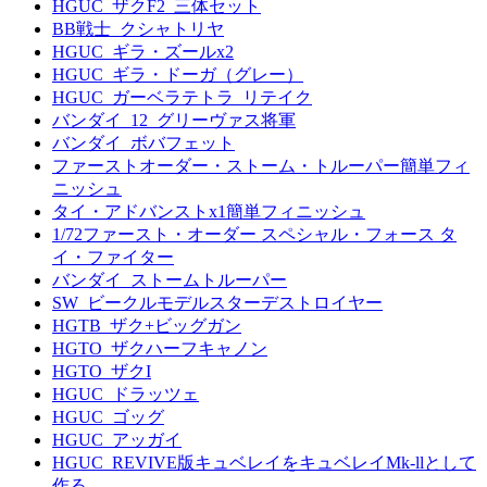
HGUC_ザクF2_三体セット
BB戦士_クシャトリヤ
HGUC_ギラ・ズールx2
HGUC_ギラ・ドーガ（グレー）
HGUC_ガーベラテトラ_リテイク
バンダイ_12_グリーヴァス将軍
バンダイ_ボバフェット
ファーストオーダー・ストーム・トルーパー簡単フィ
ニッシュ
タイ・アドバンストx1簡単フィニッシュ
1/72ファースト・オーダー スペシャル・フォース タ
イ・ファイター
バンダイ_ストームトルーパー
SW_ビークルモデルスターデストロイヤー
HGTB_ザク+ビッグガン
HGTO_ザクハーフキャノン
HGTO_ザクI
HGUC_ドラッツェ
HGUC_ゴッグ
HGUC_アッガイ
HGUC_REVIVE版キュベレイをキュベレイMk-llとして
作る