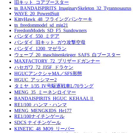
旧キット_コアブースター
tn_BANDAISPIRITS_ImaginarySkeleton_32_Tyrannosaurus
WAVE_20_PowerdSuit
KittyHawk_48_フライングパンケーキ
tn_freedommodel_sd_mig21
FreedomModels_SD_F5_Sundowners
バンダイ_550_ミデア
バンダイ_旧キット_ガウ攻撃空母
バンダイ_1200_マゼラン
ウェーブ_20_maschinenkrieger_SAFS_白ブースター
MAXFACTORY_72_ブリザードガンナー
ハセガワ_72_J35F_ドラケン
HGUCアンクシャMA／SFS形態
HGUC_アッシマー2
タミヤ_1/35_IV号駆逐戦車L/70ラング
MENG_35_ミーネンロイマー
BANDAISPIRITS_HGUC_KEHAALⅡ
RE1/100_ハンマ・ハンマ
MENG_MENGKIDS_He177
RE1/100ナイチンゲール
SDCS ナイチンゲール
KINETIC_48_MQ9_リーパー