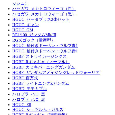
ッシュ）
ハセガワ_メカトロウィーゴ（白）
ハセガワ_メカトロウィーゴ（黒）
HGUC_ゼータプラス2体セット
HGUC_ギャン
HGUC_GM
RE1/100_ガンダムMk-III
RGズゴック（量産型）
HGUC_袖付きドーベン・ウルフ青1
HGUC_袖付きドーベン・ウルフ赤1
HGBF_ストライカージンクス
HGBF_Rギャギャ（ノーマル）
HGBF_カミキバーニングガンダム
HGBF_ガンダムアメイジングレッドウォーリア
HGBF_百万式
HGBF_ライトニングZガンダム
HGBD_モモカプル
ハロプラ_ハロ_黒
ハロプラ_ハロ_赤
HGUC_Zll
HGUC_シュツルム・ガルス
HGBF_Rギャギャ（謹賀新年）