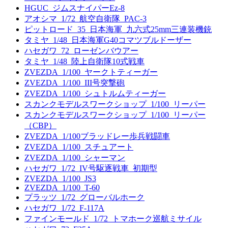
HGUC_ジムスナイパーEz-8
アオシマ_1/72_航空自衛隊_PAC-3
ピットロード_35_日本海軍_九六式25mm三連装機銃
タミヤ_1/48_日本海軍G40コマツブルドーザー
ハセガワ_72_ローゼンバウアー
タミヤ_1/48_陸上自衛隊10式戦車
ZVEZDA_1/100_ヤークトティーガー
ZVEZDA_1/100_III号突撃砲
ZVEZDA_1/100_シュトルムティーガー
スカンクモデルスワークショップ_1/100_リーパー
スカンクモデルスワークショップ_1/100_リーパー
（CBP）
ZVEZDA_1/100ブラッドレー歩兵戦闘車
ZVEZDA_1/100_スチュアート
ZVEZDA_1/100_シャーマン
ハセガワ_1/72_IV号駆逐戦車_初期型
ZVEZDA_1/100_JS3
ZVEZDA_1/100_T-60
プラッツ_1/72_グローバルホーク
ハセガワ_1/72_F-117A
ファインモールド_1/72_トマホーク巡航ミサイル