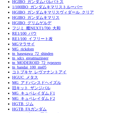
HGIBO_ガンダムバルバトス
1/100IBO_ガンダムキマリストルーパー
HGIBO_ガンダムキマリスヴィダール_クリア
HGIBO_ガンダムキマリス
HGIBO_グリムゲルデ
フジミ_艦NEXT1/700_大和
RE1/100_バウ
RE1/100_イフリート改
MGマラサイ
MG_rickdom
tn_hasegawa_72_shinden
tn_sdcs_greatmazinger
tn_MODEROID_72_typezero
tn_bandai_100_ms05
コトブキヤ_レヴァナントアイ
HGUC_メタス
MG_アドバンスドヘイズル
旧キット_ザンジバル
MG_キュベレイダムド1
MG_キュベレイダムド2
HGTB_ジム
HGTB_FAガンダム