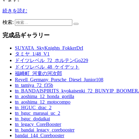
続きを読む
検索:
完成品ギャラリー
SUYATA_SkyKnights_FokkerDrI
タミヤ_1/48_V1
ドイツレベル_72_ホルテンGo229
ドイツレベル_48_ケイデット
福崎町_河童の河次郎
Revell_Germany_Porsche_Diesel_Junior108
tn_tamiya_72_f35b
tn_BANDAISPIRITS_kyokaisenki_72_BUNYIP_BOOME
tn_aoshima_12_honda_gorilla
tn_aoshima_12_motocompo
tn_HGUC_drac_2
tn_hguc_marasai_uc_2
tn_hguc_dodaikai
tn_legacy_CoreBooster
tn_bandai_legacy_corebooster
bandai_144_Corebooster