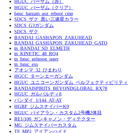
HGUC_バーザム（赤）
HGUC_バーザム（クリア）
hguc_barzam_aoz_reboot_cmp
SDCS_ザク_黒い三連星カラー
SDCS_G3ガンダム
SDCS_ザク
BANDAI_GASHAPON_ZAKUHEAD
BANDAI_GASHAPON_ZAKUHEAD_GATO
tn_BANDAI_SD_ELMETH
tn_KINETIC_48_RQ4
tn_hguc_gelgoog_jager
tn_hguc_exs
アオシマ_32_ひまわり
HGCC_ターンエーガンダム
HGUC_ユニコーンガンダム_ペルフェクティビリティ
BANDAISPIRITS_BEYONDGLOBAL_RX78
HGUC_ガルバルディβ
バンダイ_1/144_AT-AT
HGBF_ジムスナイパーK9
HGUC_バイアラン・カスタム2号機2体目
RE1/100_ガンキャノン・ディテクター
MG_ジムスナイパーカスタム
TF_MP2_アイアンハイド