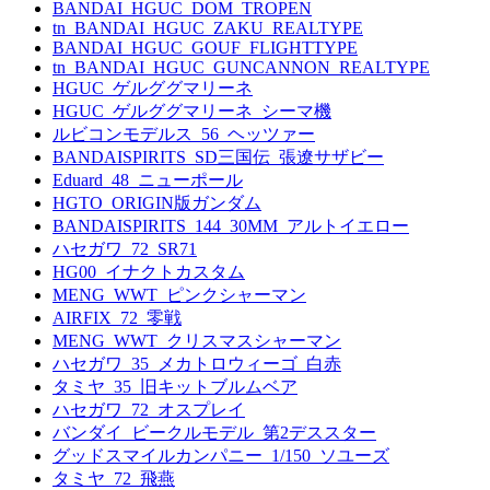
BANDAI_HGUC_DOM_TROPEN
tn_BANDAI_HGUC_ZAKU_REALTYPE
BANDAI_HGUC_GOUF_FLIGHTTYPE
tn_BANDAI_HGUC_GUNCANNON_REALTYPE
HGUC_ゲルググマリーネ
HGUC_ゲルググマリーネ_シーマ機
ルビコンモデルス_56_ヘッツァー
BANDAISPIRITS_SD三国伝_張遼サザビー
Eduard_48_ニューポール
HGTO_ORIGIN版ガンダム
BANDAISPIRITS_144_30MM_アルトイエロー
ハセガワ_72_SR71
HG00_イナクトカスタム
MENG_WWT_ピンクシャーマン
AIRFIX_72_零戦
MENG_WWT_クリスマスシャーマン
ハセガワ_35_メカトロウィーゴ_白赤
タミヤ_35_旧キットブルムベア
ハセガワ_72_オスプレイ
バンダイ_ビークルモデル_第2デススター
グッドスマイルカンパニー_1/150_ソユーズ
タミヤ_72_飛燕