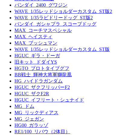
バンダイ_2400_グワジン
WAVE_1/35レッドショルダーカスタム_ST版2
WAVE_1/35ラビドリードッグ_ST版2
バンダイ_ガシャプラ_スコープドッグ
MAX_コーチマスペシャル
MAX_ヘイスティ
MAX_ブッシュマン
WAVE_1/35レッドショルダーカスタム_ST版
HGUC_ギラ・ドーガ
旧キット_ドダイYS
HGTO_プロトタイプグフ
BB戦士_輝神大将軍獅龍凰
HG_ハイドラガンダム
HGUC_ザクフリッパーF2
HGUC_ザクF2R
HGUC_イフリート・シュナイド
MG_ドム
MG_リックディアス
MG_ジェガン
HG00_ガラッゾ
RE1/100_リバウ（2体目）