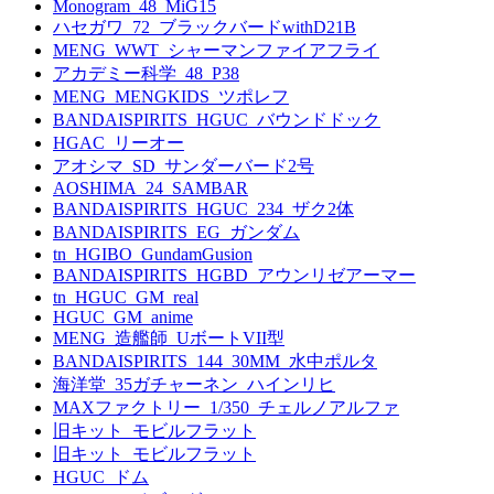
Monogram_48_MiG15
ハセガワ_72_ブラックバードwithD21B
MENG_WWT_シャーマンファイアフライ
アカデミー科学_48_P38
MENG_MENGKIDS_ツポレフ
BANDAISPIRITS_HGUC_バウンドドック
HGAC_リーオー
アオシマ_SD_サンダーバード2号
AOSHIMA_24_SAMBAR
BANDAISPIRITS_HGUC_234_ザク2体
BANDAISPIRITS_EG_ガンダム
tn_HGIBO_GundamGusion
BANDAISPIRITS_HGBD_アウンリゼアーマー
tn_HGUC_GM_real
HGUC_GM_anime
MENG_造艦師_UボートVII型
BANDAISPIRITS_144_30MM_水中ポルタ
海洋堂_35ガチャーネン_ハインリヒ
MAXファクトリー_1/350_チェルノアルファ
旧キット_モビルフラット
旧キット_モビルフラット
HGUC_ドム