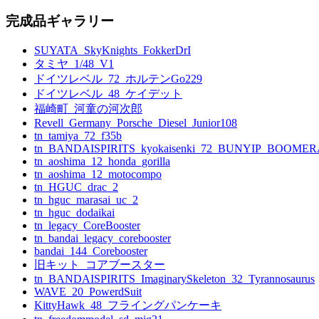
索:
ゲ
完成品ギャラリー
ー
SUYATA_SkyKnights_FokkerDrI
シ
タミヤ_1/48_V1
ョ
ドイツレベル_72_ホルテンGo229
ドイツレベル_48_ケイデット
ン
福崎町_河童の河次郎
Revell_Germany_Porsche_Diesel_Junior108
tn_tamiya_72_f35b
tn_BANDAISPIRITS_kyokaisenki_72_BUNYIP_BOOME
tn_aoshima_12_honda_gorilla
tn_aoshima_12_motocompo
tn_HGUC_drac_2
tn_hguc_marasai_uc_2
tn_hguc_dodaikai
tn_legacy_CoreBooster
tn_bandai_legacy_corebooster
bandai_144_Corebooster
旧キット_コアブースター
tn_BANDAISPIRITS_ImaginarySkeleton_32_Tyrannosaurus
WAVE_20_PowerdSuit
KittyHawk_48_フライングパンケーキ