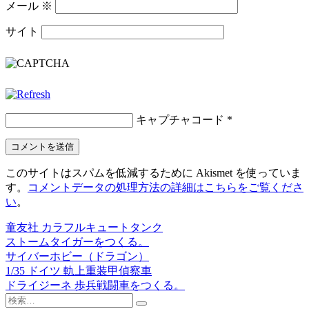
メール
※
サイト
キャプチャコード
*
このサイトはスパムを低減するために Akismet を使っていま
す。
コメントデータの処理方法の詳細はこちらをご覧くださ
い
。
童友社 カラフルキュートタンク
投
ストームタイガーをつくる。
稿
サイバーホビー（ドラゴン）
1/35 ドイツ 軌上重装甲偵察車
ナ
ドライジーネ 歩兵戦闘車をつくる。
ビ
検