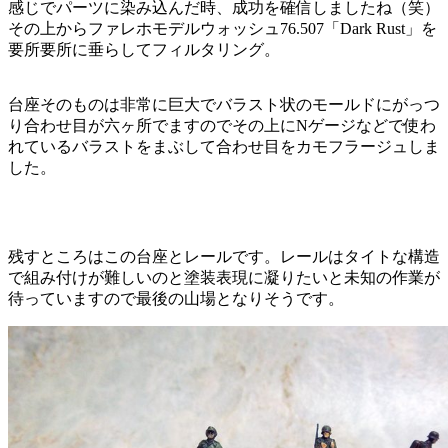
感じでパーツに染み込んだ時、成功を確信しましたね（笑）
その上からファレホモデルウォッシュ76.507「Dark Rust」を
要所要所に垂らしてフィルタリング。
台座そのものは非常に巨大でバラスト状のモールドにがっつ
り合わせ目が六ヶ所でますのでその上にNゲージなどで使わ
れているバラストをまぶして合わせ目をカモフラージュしま
した。
残すところはこの台座とレールです。レールはタイトな構造
で組み付けが難しいのと塗装表現に凝りたいと未知の作業が
待っていますので最後の山場となりそうです。