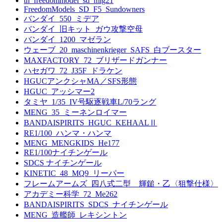
tn_freedommodel_sd_mig21
FreedomModels_SD_F5_Sundowners
バンダイ_550_ミデア
バンダイ_旧キット_ガウ攻撃空母
バンダイ_1200_マゼラン
ウェーブ_20_maschinenkrieger_SAFS_白ブースター
MAXFACTORY_72_ブリザードガンナー
ハセガワ_72_J35F_ドラケン
HGUCアンクシャMA／SFS形態
HGUC_アッシマー2
タミヤ_1/35_IV号駆逐戦車L/70ラング
MENG_35_ミーネンロイマー
BANDAISPIRITS_HGUC_KEHAALⅡ
RE1/100_ハンマ・ハンマ
MENG_MENGKIDS_He177
RE1/100ナイチンゲール
SDCS ナイチンゲール
KINETIC_48_MQ9_リーパー
フレームアームズ_四八式二型 輝鎚・乙〈狙撃仕様〉
アカデミー科学_72_Me262
BANDAISPIRITS_SDCS_ナイチンゲール
MENG_造艦師_レキシントン