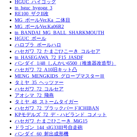
HGUC_ハイゴッグ
tn_hguc_hygogg_3
RE100_ザクII改
MG_ボールVer.Ka_二体目
MG_ボールVer.Ka06R2
tn_BANDAI_MG_BALL_SHARKMOUTH
HGUC_ボール
ハロプラ_ボールハロ
ハセガワ_72_たまごひこーき_コルセア
tn_HASEGAWA_72_F15_JASDF
バンダイ_1/48_しんかい6500（推進器改造型）
ハセガワ_72_A10旧キット凸
MENG_MENGKIDS_グローブマスターⅢ
タミヤ_35_ヘッツァー
ハセガワ_72_コルセア
アオシマ_72_飛燕
タミヤ_48_ストームタイガー
ハセガワ_72_ブラックバードICHIBAN
KPモデルズ_72_デ・ハビランド_コメット
ハセガワ_たまごひこーき_MiG15
ドラゴン_144_sIG33III号自走砲
バンダイ_60_射出成形機