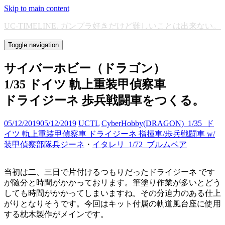
Skip to main content
UC-TIMELINE. ガンプラ好きだけど難しいことは出来ない。
Toggle navigation
サイバーホビー（ドラゴン）
1/35 ドイツ 軌上重装甲偵察車
ドライジーネ 歩兵戦闘車をつくる。
05/12/2019
05/12/2019
UCTL
CyberHobby(DRAGON)_1/35_ド
イツ 軌上重装甲偵察車 ドライジーネ 指揮車/歩兵戦闘車 w/
装甲偵察部隊兵ジーネ
・
イタレリ_1/72_ブルムベア
当初は二、三日で片付けるつもりだったドライジーネ です
が随分と時間がかかっておリます。筆塗り作業が多いとどう
しても時間がかかってしまいますね。その分迫力のある仕上
がりとなりそうです。今回はキット付属の軌道風台座に使用
する枕木製作がメインです。