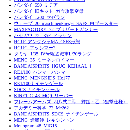
バンダイ_550_ミデア
バンダイ_旧キット_ガウ攻撃空母
バンダイ_1200_マゼラン
ウェーブ_20_maschinenkrieger_SAFS_白ブースター
MAXFACTORY_72_ブリザードガンナー
ハセガワ_72_J35F_ドラケン
HGUCアンクシャMA／SFS形態
HGUC_アッシマー2
タミヤ_1/35_IV号駆逐戦車L/70ラング
MENG_35_ミーネンロイマー
BANDAISPIRITS_HGUC_KEHAALⅡ
RE1/100_ハンマ・ハンマ
MENG_MENGKIDS_He177
RE1/100ナイチンゲール
SDCS ナイチンゲール
KINETIC_48_MQ9_リーパー
フレームアームズ_四八式二型 輝鎚・乙〈狙撃仕様〉
アカデミー科学_72_Me262
BANDAISPIRITS_SDCS_ナイチンゲール
MENG_造艦師_レキシントン
Monogram_48_MiG15