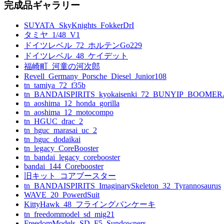
完成品ギャラリー
SUYATA_SkyKnights_FokkerDrI
タミヤ_1/48_V1
ドイツレベル_72_ホルテンGo229
ドイツレベル_48_ケイデット
福崎町_河童の河次郎
Revell_Germany_Porsche_Diesel_Junior108
tn_tamiya_72_f35b
tn_BANDAISPIRITS_kyokaisenki_72_BUNYIP_BOOME
tn_aoshima_12_honda_gorilla
tn_aoshima_12_motocompo
tn_HGUC_drac_2
tn_hguc_marasai_uc_2
tn_hguc_dodaikai
tn_legacy_CoreBooster
tn_bandai_legacy_corebooster
bandai_144_Corebooster
旧キット_コアブースター
tn_BANDAISPIRITS_ImaginarySkeleton_32_Tyrannosaurus
WAVE_20_PowerdSuit
KittyHawk_48_フライングパンケーキ
tn_freedommodel_sd_mig21
FreedomModels_SD_F5_Sundowners