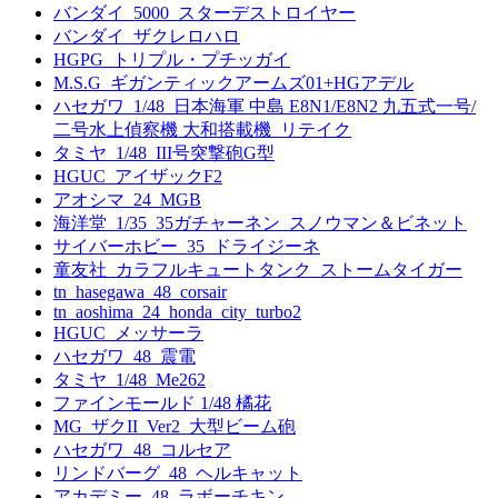
バンダイ_5000_スターデストロイヤー
バンダイ_ザクレロハロ
HGPG_トリプル・プチッガイ
M.S.G_ギガンティックアームズ01+HGアデル
ハセガワ_1/48_日本海軍 中島 E8N1/E8N2 九五式一号/
二号水上偵察機 大和搭載機_リテイク
タミヤ_1/48_III号突撃砲G型
HGUC_アイザックF2
アオシマ_24_MGB
海洋堂_1/35_35ガチャーネン_スノウマン＆ビネット
サイバーホビー_35_ドライジーネ
童友社_カラフルキュートタンク_ストームタイガー
tn_hasegawa_48_corsair
tn_aoshima_24_honda_city_turbo2
HGUC_メッサーラ
ハセガワ_48_震電
タミヤ_1/48_Me262
ファインモールド 1/48 橘花
MG_ザクII_Ver2_大型ビーム砲
ハセガワ_48_コルセア
リンドバーグ_48_ヘルキャット
アカデミー_48_ラボーチキン