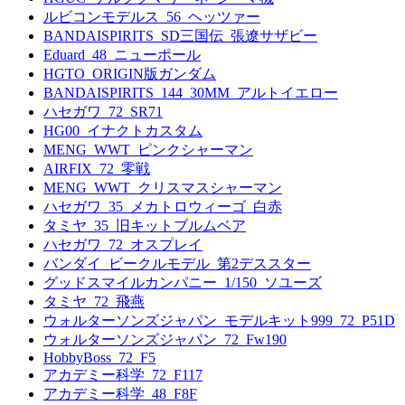
ルビコンモデルス_56_ヘッツァー
BANDAISPIRITS_SD三国伝_張遼サザビー
Eduard_48_ニューポール
HGTO_ORIGIN版ガンダム
BANDAISPIRITS_144_30MM_アルトイエロー
ハセガワ_72_SR71
HG00_イナクトカスタム
MENG_WWT_ピンクシャーマン
AIRFIX_72_零戦
MENG_WWT_クリスマスシャーマン
ハセガワ_35_メカトロウィーゴ_白赤
タミヤ_35_旧キットブルムベア
ハセガワ_72_オスプレイ
バンダイ_ビークルモデル_第2デススター
グッドスマイルカンパニー_1/150_ソユーズ
タミヤ_72_飛燕
ウォルターソンズジャパン_モデルキット999_72_P51D
ウォルターソンズジャパン_72_Fw190
HobbyBoss_72_F5
アカデミー科学_72_F117
アカデミー科学_48_F8F