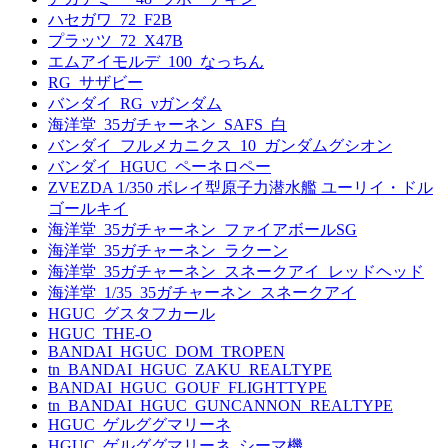
ハセガワ_72_F2B
プラッツ_72_X47B
エムアイモルデ_100_なっちん
RG_サザビー
バンダイ_RG_νガンダム
海洋堂_35ガチャーネン_SAFS_白
バンダイ_フルメカニクス_10_ガンダムグシオン
バンダイ_HGUC_ペーネロペー
ZVEZDA 1/350 ボレイ型原子力潜水艦 ユーリイ・ドル
ゴールキイ
海洋堂_35ガチャーネン_ファイアボールSG
海洋堂_35ガチャーネン_ラクーン
海洋堂_35ガチャーネン_スネークアイ_レッドヘッド
海洋堂_1/35_35ガチャーネン_スネークアイ
HGUC_グスタフカール
HGUC_THE-O
BANDAI_HGUC_DOM_TROPEN
tn_BANDAI_HGUC_ZAKU_REALTYPE
BANDAI_HGUC_GOUF_FLIGHTTYPE
tn_BANDAI_HGUC_GUNCANNON_REALTYPE
HGUC_ゲルググマリーネ
HGUC_ゲルググマリーネ_シーマ機