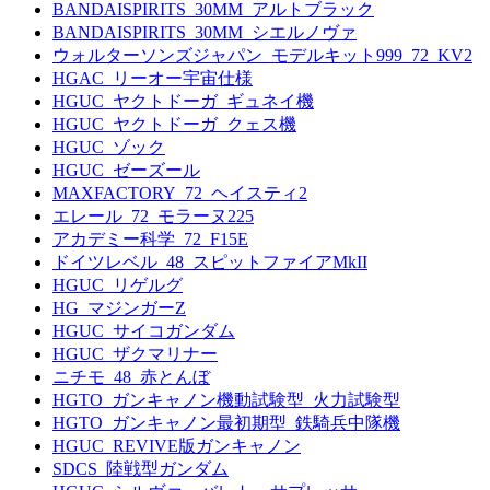
BANDAISPIRITS_30MM_アルトブラック
BANDAISPIRITS_30MM_シエルノヴァ
ウォルターソンズジャパン_モデルキット999_72_KV2
HGAC_リーオー宇宙仕様
HGUC_ヤクトドーガ_ギュネイ機
HGUC_ヤクトドーガ_クェス機
HGUC_ゾック
HGUC_ゼーズール
MAXFACTORY_72_ヘイスティ2
エレール_72_モラーヌ225
アカデミー科学_72_F15E
ドイツレベル_48_スピットファイアMkII
HGUC_リゲルグ
HG_マジンガーZ
HGUC_サイコガンダム
HGUC_ザクマリナー
ニチモ_48_赤とんぼ
HGTO_ガンキャノン機動試験型_火力試験型
HGTO_ガンキャノン最初期型_鉄騎兵中隊機
HGUC_REVIVE版ガンキャノン
SDCS_陸戦型ガンダム