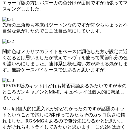
エゥーゴ版の方はバズーカの色分けが面倒ですが頑張ってマ
スキングしました。
先端の三角形も本来はツートンなのですが何やらちょっと不
自然な気がしたのでここは自己流にしています。
関節色はメカサフのライトをベースに調色した方が設定に近
くなるとは思いましたが敢えてヘヴィを使って関節部分の色
を濃いめにしました。連邦系は概ね濃い方が締まる気がしま
す。無論ケースバイケースではあると思いますが。
REVIVE版のキットはどれも賛否両論あるみたいですが今の
ところガンキャノンとMk-II、キュベレイは個人的に満足し
ています。
Mk-IIは個人的に思入れが殆どなかったのですが話題のキッ
トということで試しに2体作ってみたらそのカッコ良さに惚
れました。RGやMGもあるので随分先になるかとは思いま
すがそれらもトライしてみたいと思います。この2体は近く