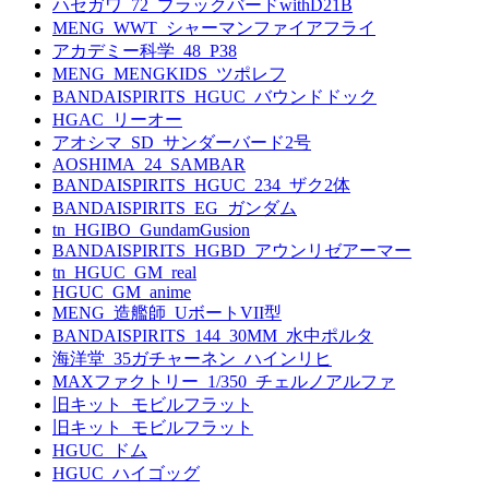
ハセガワ_72_ブラックバードwithD21B
MENG_WWT_シャーマンファイアフライ
アカデミー科学_48_P38
MENG_MENGKIDS_ツポレフ
BANDAISPIRITS_HGUC_バウンドドック
HGAC_リーオー
アオシマ_SD_サンダーバード2号
AOSHIMA_24_SAMBAR
BANDAISPIRITS_HGUC_234_ザク2体
BANDAISPIRITS_EG_ガンダム
tn_HGIBO_GundamGusion
BANDAISPIRITS_HGBD_アウンリゼアーマー
tn_HGUC_GM_real
HGUC_GM_anime
MENG_造艦師_UボートVII型
BANDAISPIRITS_144_30MM_水中ポルタ
海洋堂_35ガチャーネン_ハインリヒ
MAXファクトリー_1/350_チェルノアルファ
旧キット_モビルフラット
旧キット_モビルフラット
HGUC_ドム
HGUC_ハイゴッグ