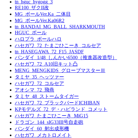
tn_hguc_hygogg_3
RE100_ザクII改
MG_ボールVer.Ka_二体目
MG_ボールVer.Ka06R2
tn_BANDAI_MG_BALL_SHARKMOUTH
HGUC_ボール
ハロプラ_ボールハロ
ハセガワ_72_たまごひこーき_コルセア
tn_HASEGAWA_72_F15_JASDF
バンダイ_1/48_しんかい6500（推進器改造型）
ハセガワ_72_A10旧キット凸
MENG_MENGKIDS_グローブマスターⅢ
タミヤ_35_ヘッツァー
ハセガワ_72_コルセア
アオシマ_72_飛燕
タミヤ_48_ストームタイガー
ハセガワ_72_ブラックバードICHIBAN
KPモデルズ_72_デ・ハビランド_コメット
ハセガワ_たまごひこーき_MiG15
ドラゴン_144_sIG33III号自走砲
バンダイ_60_射出成形機
ハセガワ_メカトロメイト