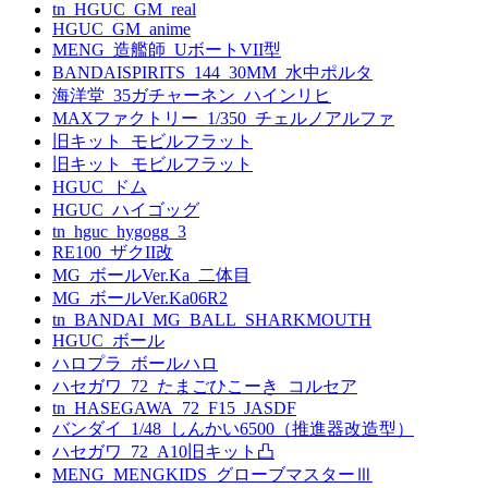
tn_HGUC_GM_real
HGUC_GM_anime
MENG_造艦師_UボートVII型
BANDAISPIRITS_144_30MM_水中ポルタ
海洋堂_35ガチャーネン_ハインリヒ
MAXファクトリー_1/350_チェルノアルファ
旧キット_モビルフラット
旧キット_モビルフラット
HGUC_ドム
HGUC_ハイゴッグ
tn_hguc_hygogg_3
RE100_ザクII改
MG_ボールVer.Ka_二体目
MG_ボールVer.Ka06R2
tn_BANDAI_MG_BALL_SHARKMOUTH
HGUC_ボール
ハロプラ_ボールハロ
ハセガワ_72_たまごひこーき_コルセア
tn_HASEGAWA_72_F15_JASDF
バンダイ_1/48_しんかい6500（推進器改造型）
ハセガワ_72_A10旧キット凸
MENG_MENGKIDS_グローブマスターⅢ