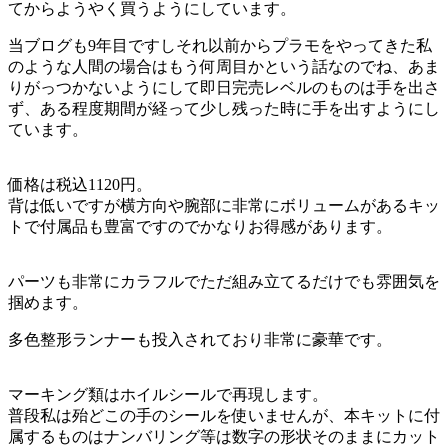
てからようやく買うようにしています。
当ブログも9年目ですしそれ以前からプラモをやってきた私
のような人間の場合はもう何周目かという話なのでね、あま
りがっつかないようにして即日完売レベルのものは手を出さ
ず、ある程度期間が経って少し残った時に手を出すようにし
ています。
価格は税込1120円。
背は低いですが横方向や腕部に非常にボリュームがあるキッ
トで付属品も豊富ですのでかなりお得感があります。
パーツも非常にカラフルでただ組み立てるだけでも雰囲気を
掴めます。
多色整形ランナーも投入されており非常に豪華です。
マーキング類はホイルシールで再現します。
普段私は殆どこの手のシールを使いませんが、本キットに付
属するものはナンバリング等は数字の形状そのままにカット