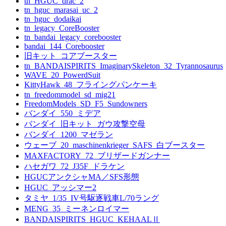
tn_HGUC_drac_2
tn_hguc_marasai_uc_2
tn_hguc_dodaikai
tn_legacy_CoreBooster
tn_bandai_legacy_corebooster
bandai_144_Corebooster
旧キット_コアブースター
tn_BANDAISPIRITS_ImaginarySkeleton_32_Tyrannosaurus
WAVE_20_PowerdSuit
KittyHawk_48_フライングパンケーキ
tn_freedommodel_sd_mig21
FreedomModels_SD_F5_Sundowners
バンダイ_550_ミデア
バンダイ_旧キット_ガウ攻撃空母
バンダイ_1200_マゼラン
ウェーブ_20_maschinenkrieger_SAFS_白ブースター
MAXFACTORY_72_ブリザードガンナー
ハセガワ_72_J35F_ドラケン
HGUCアンクシャMA／SFS形態
HGUC_アッシマー2
タミヤ_1/35_IV号駆逐戦車L/70ラング
MENG_35_ミーネンロイマー
BANDAISPIRITS_HGUC_KEHAALⅡ