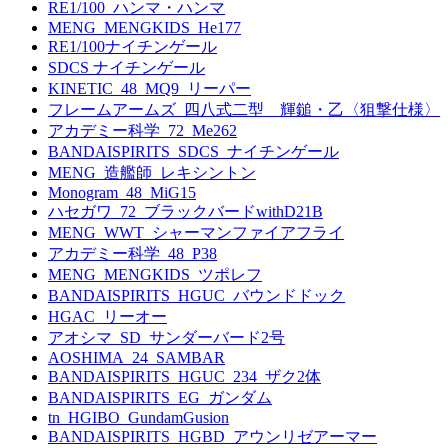
RE1/100_ハンマ・ハンマ
MENG_MENGKIDS_He177
RE1/100ナイチンゲール
SDCS ナイチンゲール
KINETIC_48_MQ9_リーパー
フレームアームズ_四八式二型 輝鎚・乙〈狙撃仕様〉
アカデミー科学_72_Me262
BANDAISPIRITS_SDCS_ナイチンゲール
MENG_造艦師_レキシントン
Monogram_48_MiG15
ハセガワ_72_ブラックバードwithD21B
MENG_WWT_シャーマンファイアフライ
アカデミー科学_48_P38
MENG_MENGKIDS_ツポレフ
BANDAISPIRITS_HGUC_バウンドドック
HGAC_リーオー
アオシマ_SD_サンダーバード2号
AOSHIMA_24_SAMBAR
BANDAISPIRITS_HGUC_234_ザク2体
BANDAISPIRITS_EG_ガンダム
tn_HGIBO_GundamGusion
BANDAISPIRITS_HGBD_アウンリゼアーマー