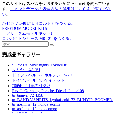
このサイトはスパムを低減するために Akismet を使っていま
す。
コメントデータの処理方法の詳細はこちらをご覧くださ
い
。
ハセガワ 1/48 F4U-4 コルセアをつくる。
投
FREEDOM MODEL KITS
稿
（フリーダムモデルキット）
コンパクトシリーズ MiG-21 をつくる。
ナ
検
ビ
索:
完成品ギャラリー
ゲ
ー
SUYATA_SkyKnights_FokkerDrI
タミヤ_1/48_V1
シ
ドイツレベル_72_ホルテンGo229
ョ
ドイツレベル_48_ケイデット
福崎町_河童の河次郎
ン
Revell_Germany_Porsche_Diesel_Junior108
tn_tamiya_72_f35b
tn_BANDAISPIRITS_kyokaisenki_72_BUNYIP_BOOME
tn_aoshima_12_honda_gorilla
tn_aoshima_12_motocompo