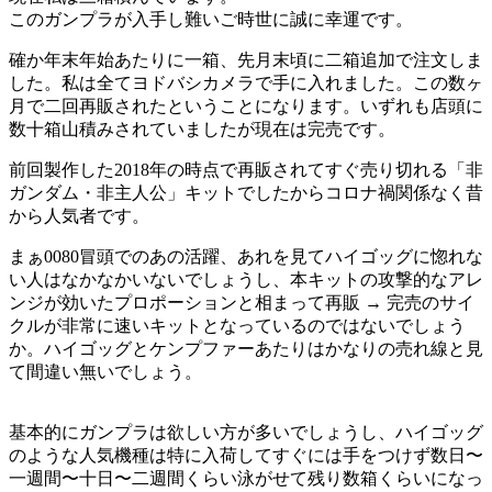
このガンプラが入手し難いご時世に誠に幸運です。
確か年末年始あたりに一箱、先月末頃に二箱追加で注文しま
した。私は全てヨドバシカメラで手に入れました。この数ヶ
月で二回再販されたということになります。いずれも店頭に
数十箱山積みされていましたが現在は完売です。
前回製作した2018年の時点で再販されてすぐ売り切れる「非
ガンダム・非主人公」キットでしたからコロナ禍関係なく昔
から人気者です。
まぁ0080冒頭でのあの活躍、あれを見てハイゴッグに惚れな
い人はなかなかいないでしょうし、本キットの攻撃的なアレ
ンジが効いたプロポーションと相まって再販 → 完売のサイ
クルが非常に速いキットとなっているのではないでしょう
か。ハイゴッグとケンプファーあたりはかなりの売れ線と見
て間違い無いでしょう。
基本的にガンプラは欲しい方が多いでしょうし、ハイゴッグ
のような人気機種は特に入荷してすぐには手をつけず数日〜
一週間〜十日〜二週間くらい泳がせて残り数箱くらいになっ