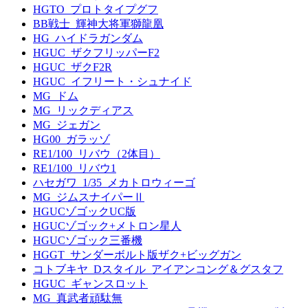
HGTO_プロトタイプグフ
BB戦士_輝神大将軍獅龍凰
HG_ハイドラガンダム
HGUC_ザクフリッパーF2
HGUC_ザクF2R
HGUC_イフリート・シュナイド
MG_ドム
MG_リックディアス
MG_ジェガン
HG00_ガラッゾ
RE1/100_リバウ（2体目）
RE1/100_リバウ1
ハセガワ_1/35_メカトロウィーゴ
MG_ジムスナイパーⅡ
HGUCゾゴックUC版
HGUCゾゴック+メトロン星人
HGUCゾゴック三番機
HGGT_サンダーボルト版ザク+ビッグガン
コトブキヤ_Dスタイル_アイアンコング＆グスタフ
HGUC_ギャンスロット
MG_真武者頑駄無