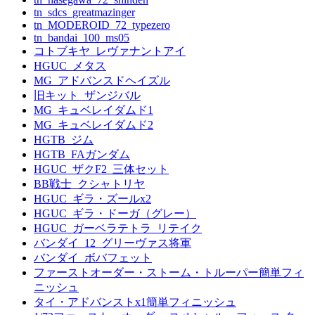
tn_sdcs_greatmazinger
tn_MODEROID_72_typezero
tn_bandai_100_ms05
コトブキヤ_レヴァナントアイ
HGUC_メタス
MG_アドバンスドヘイズル
旧キット_ザンジバル
MG_キュベレイダムド1
MG_キュベレイダムド2
HGTB_ジム
HGTB_FAガンダム
HGUC_ザクF2_三体セット
BB戦士_クシャトリヤ
HGUC_ギラ・ズールx2
HGUC_ギラ・ドーガ（グレー）
HGUC_ガーベラテトラ_リテイク
バンダイ_12_グリーヴァス将軍
バンダイ_ボバフェット
ファーストオーダー・ストーム・トルーパー簡単フィ
ニッシュ
タイ・アドバンストx1簡単フィニッシュ