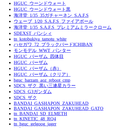
HGUC_ウーンドウォート
HGUC_ウーンドウォート黒
海洋堂_1/35_35ガチャーネン_S.A.F.S
ウェーブ_1/20_S.A.F.S_ファイアボール
海洋堂_1/35_S.A.F.S_プレミアムミラークローム
SDEXST_バンシィ
tn_kotobukiya_tamotu_white
ハセガワ_72_ブラックバードICHIBAN
モンモデル_WWT_パンター
HGUC_バーザム_四体目
HGUC_バーザム
HGUC_バーザム（赤）
HGUC_バーザム（クリア）
hguc_barzam_aoz_reboot_cmp
SDCS_ザク_黒い三連星カラー
SDCS_G3ガンダム
SDCS_ザク
BANDAI_GASHAPON_ZAKUHEAD
BANDAI_GASHAPON_ZAKUHEAD_GATO
tn_BANDAI_SD_ELMETH
tn_KINETIC_48_RQ4
tn_hguc_gelgoog_jager