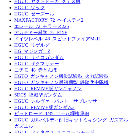
HGUC_ヤクトドーガ_クェス機
HGUC_ゾック
HGUC_ゼーズール
MAXFACTORY_72_ヘイスティ2
エレール_72_モラーヌ225
アカデミー科学_72_F15E
ドイツレベル_48_スピットファイアMkII
HGUC_リゲルグ
HG_マジンガーZ
HGUC_サイコガンダム
HGUC_ザクマリナー
ニチモ_48_赤とんぼ
HGTO_ガンキャノン機動試験型_火力試験型
HGTO_ガンキャノン最初期型_鉄騎兵中隊機
HGUC_REVIVE版ガンキャノン
SDCS_陸戦型ガンダム
HGUC_シルヴァ・バレト・サプレッサー
HGUC_REVIVE版ガンダム3
ピットロード_1/35_二十八糎榴弾砲
HGUC_ガルバルディβ+旧キットミキシング_ガズアル
ガズエル
HGUC_フェネクス_ユニコーンモード