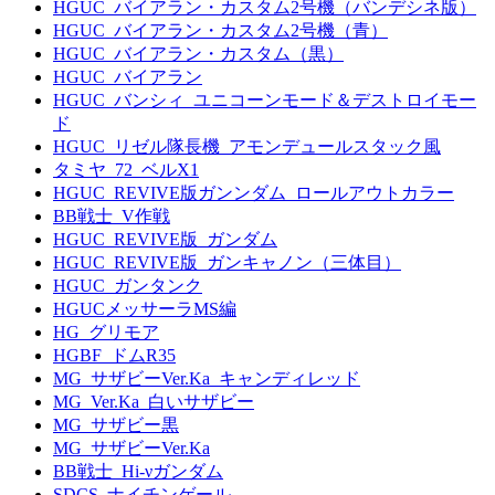
HGUC_バイアラン・カスタム2号機（バンデシネ版）
HGUC_バイアラン・カスタム2号機（青）
HGUC_バイアラン・カスタム（黒）
HGUC_バイアラン
HGUC_バンシィ_ユニコーンモード＆デストロイモー
ド
HGUC_リゼル隊長機_アモンデュールスタック風
タミヤ_72_ベルX1
HGUC_REVIVE版ガンンダム_ロールアウトカラー
BB戦士_V作戦
HGUC_REVIVE版_ガンダム
HGUC_REVIVE版_ガンキャノン（三体目）
HGUC_ガンタンク
HGUCメッサーラMS編
HG_グリモア
HGBF_ドムR35
MG_サザビーVer.Ka_キャンディレッド
MG_Ver.Ka_白いサザビー
MG_サザビー黒
MG_サザビーVer.Ka
BB戦士_Hi-νガンダム
SDCS_ナイチンゲール