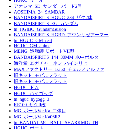
HGAC_リーオー
アオシマ_SD_サンダーバード2号
AOSHIMA_24_SAMBAR
BANDAISPIRITS_HGUC_234_ザク2体
BANDAISPIRITS_EG_ガンダム
tn_HGIBO_GundamGusion
BANDAISPIRITS_HGBD_アウンリゼアーマー
tn_HGUC_GM_real
HGUC_GM_anime
MENG_造艦師_UボートVII型
BANDAISPIRITS_144_30MM_水中ポルタ
海洋堂_35ガチャーネン_ハインリヒ
MAXファクトリー_1/350_チェルノアルファ
旧キット_モビルフラット
旧キット_モビルフラット
HGUC_ドム
HGUC_ハイゴッグ
tn_hguc_hygogg_3
RE100_ザクII改
MG_ボールVer.Ka_二体目
MG_ボールVer.Ka06R2
tn_BANDAI_MG_BALL_SHARKMOUTH
HGUC_ボール