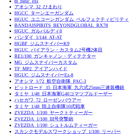
tn_hguc_exs
アオシマ_32_ひまわり
HGCC_ターンエーガンダム
HGUC_ユニコーンガンダム_ペルフェクティビリティ
BANDAISPIRITS_BEYONDGLOBAL_RX78
HGUC_ガルバルディβ
バンダイ_1/144_AT-AT
HGBF_ジムスナイパーK9
HGUC_バイアラン・カスタム2号機2体目
RE1/100_ガンキャノン・ディテクター
MG_ジムスナイパーカスタム
TF_MP2_アイアンハイド
HGUC_ジムスナイパーEz-8
アオシマ_1/72_航空自衛隊_PAC-3
ピットロード_35_日本海軍_九六式25mm三連装機銃
タミヤ_1/48_日本海軍G40コマツブルドーザー
ハセガワ_72_ローゼンバウアー
タミヤ_1/48_陸上自衛隊10式戦車
ZVEZDA_1/100_ヤークトティーガー
ZVEZDA_1/100_III号突撃砲
ZVEZDA_1/100_シュトルムティーガー
スカンクモデルスワークショップ_1/100_リーパー