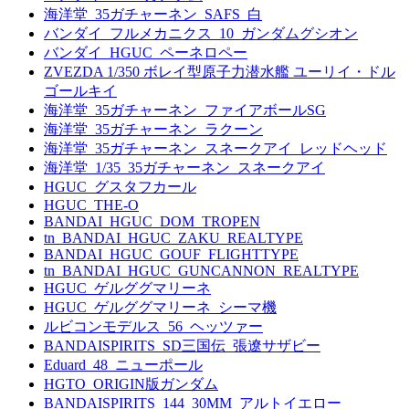
海洋堂_35ガチャーネン_SAFS_白
バンダイ_フルメカニクス_10_ガンダムグシオン
バンダイ_HGUC_ペーネロペー
ZVEZDA 1/350 ボレイ型原子力潜水艦 ユーリイ・ドル
ゴールキイ
海洋堂_35ガチャーネン_ファイアボールSG
海洋堂_35ガチャーネン_ラクーン
海洋堂_35ガチャーネン_スネークアイ_レッドヘッド
海洋堂_1/35_35ガチャーネン_スネークアイ
HGUC_グスタフカール
HGUC_THE-O
BANDAI_HGUC_DOM_TROPEN
tn_BANDAI_HGUC_ZAKU_REALTYPE
BANDAI_HGUC_GOUF_FLIGHTTYPE
tn_BANDAI_HGUC_GUNCANNON_REALTYPE
HGUC_ゲルググマリーネ
HGUC_ゲルググマリーネ_シーマ機
ルビコンモデルス_56_ヘッツァー
BANDAISPIRITS_SD三国伝_張遼サザビー
Eduard_48_ニューポール
HGTO_ORIGIN版ガンダム
BANDAISPIRITS_144_30MM_アルトイエロー