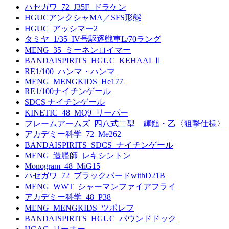
ハセガワ_72_J35F_ドラケン
HGUCアンクシャMA／SFS形態
HGUC_アッシマー2
タミヤ_1/35_IV号駆逐戦車L/70ラング
MENG_35_ミーネンロイマー
BANDAISPIRITS_HGUC_KEHAALⅡ
RE1/100_ハンマ・ハンマ
MENG_MENGKIDS_He177
RE1/100ナイチンゲール
SDCS ナイチンゲール
KINETIC_48_MQ9_リーパー
フレームアームズ_四八式二型 輝鎚・乙〈狙撃仕様〉
アカデミー科学_72_Me262
BANDAISPIRITS_SDCS_ナイチンゲール
MENG_造艦師_レキシントン
Monogram_48_MiG15
ハセガワ_72_ブラックバードwithD21B
MENG_WWT_シャーマンファイアフライ
アカデミー科学_48_P38
MENG_MENGKIDS_ツポレフ
BANDAISPIRITS_HGUC_バウンドドック