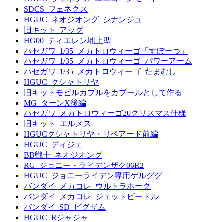
SDCS_フェネクス
HGUC_ネオジオング_シナンジュ
旧キット_アッグ
HG00_ティエレン地上型
ハセガワ_1/35_メカトロウィーゴ「すぽーつ」
ハセガワ_1/35_メカトロウィーゴ_パワーアーム
ハセガワ_1/35_メカトロウィーゴ_たまむし
HGUC_クシャトリヤ
旧キットモビルカプルをカプールとして作る
MG_ターンX後編
ハセガワ_メカトロウィーゴ20クリスマス仕様
旧キット_エルメス
HGUCクシャトリヤ・リペアード前編
HGUC_ディジェ
BB戦士_ネオジオング
RG_ジョニー・ライデンザク06R2
HGUC_ジョニーライデン専用ゲルググ
バンダイ_メカコレ_ウルトラホーク
バンダイ_メカコレ_ジェットビートル
バンダイ_SD_ビグザム
HGUC_Rジャジャ