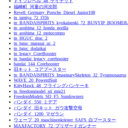
ドイツレベル_48_ケイデット
福崎町_河童の河次郎
Revell_Germany_Porsche_Diesel_Junior108
tn_tamiya_72_f35b
tn_BANDAISPIRITS_kyokaisenki_72_BUNYIP_BOOME
tn_aoshima_12_honda_gorilla
tn_aoshima_12_motocompo
tn_HGUC_drac_2
tn_hguc_marasai_uc_2
tn_hguc_dodaikai
tn_legacy_CoreBooster
tn_bandai_legacy_corebooster
bandai_144_Corebooster
旧キット_コアブースター
tn_BANDAISPIRITS_ImaginarySkeleton_32_Tyrannosaurus
WAVE_20_PowerdSuit
KittyHawk_48_フライングパンケーキ
tn_freedommodel_sd_mig21
FreedomModels_SD_F5_Sundowners
バンダイ_550_ミデア
バンダイ_旧キット_ガウ攻撃空母
バンダイ_1200_マゼラン
ウェーブ_20_maschinenkrieger_SAFS_白ブースター
MAXFACTORY_72_ブリザードガンナー