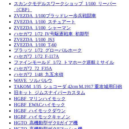
スカンクモデルスワークショップ_1/100_リーパー
（CBP）
ZVEZDA_1/100ブラッドレー歩兵戦闘車
ZVEZDA_1/100_スチュアート
ZVEZDA_1/100_シャーマン
ハセガワ_1/72_IV号駆逐戦車_初期型
ZVEZDA_1/100_JS3
ZVEZDA_1/100_T-60
プラッツ_1/72_グローバルホーク
ハセガワ_1/72_F-117A
ファインモールド_1/72_トマホーク巡航ミサイル
ハセガワ_72_F35A
ハセガワ_1/48_九五水偵
WAVE_ソルバルウ
TAKOM_1/35_シュコーダ 42cm M.1917 重攻城用臼砲
旧キット_ジムスナイパーカスタム
HGBF_マリンハイモック
HGBF_EWACハイモック
HGBF_ハイモックダウン
HGBF_ハイモックキャノン
HGTO_高機動型ザクllガイア機
HGTO_高機動型ザクllマッシュ機