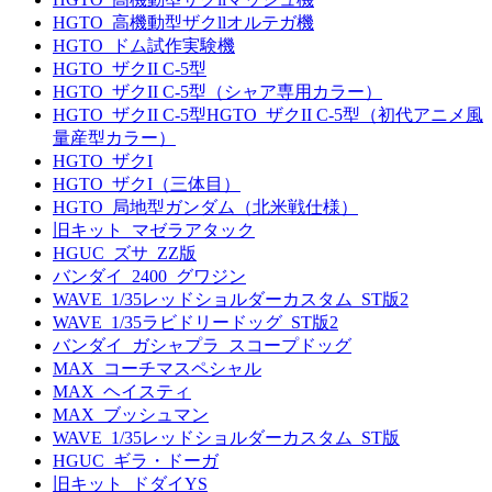
HGTO_高機動型ザクllオルテガ機
HGTO_ドム試作実験機
HGTO_ザクII C-5型
HGTO_ザクII C-5型（シャア専用カラー）
HGTO_ザクII C-5型HGTO_ザクII C-5型（初代アニメ風
量産型カラー）
HGTO_ザクI
HGTO_ザクI（三体目）
HGTO_局地型ガンダム（北米戦仕様）
旧キット_マゼラアタック
HGUC_ズサ_ZZ版
バンダイ_2400_グワジン
WAVE_1/35レッドショルダーカスタム_ST版2
WAVE_1/35ラビドリードッグ_ST版2
バンダイ_ガシャプラ_スコープドッグ
MAX_コーチマスペシャル
MAX_ヘイスティ
MAX_ブッシュマン
WAVE_1/35レッドショルダーカスタム_ST版
HGUC_ギラ・ドーガ
旧キット_ドダイYS