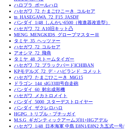
ハロプラ_ボールハロ
ハセガワ_72_たまごひこーき_コルセア
tn_HASEGAWA_72_F15_JASDF
バンダイ_1/48_しんかい6500（推進器改造型）
ハセガワ_72_A10旧キット凸
MENG_MENGKIDS_グローブマスターⅢ
タミヤ_35_ヘッツァー
ハセガワ_72_コルセア
アオシマ_72_飛燕
タミヤ_48_ストームタイガー
ハセガワ_72_ブラックバードICHIBAN
KPモデルズ_72_デ・ハビランド_コメット
ハセガワ_たまごひこーき_MiG15
ドラゴン_144_sIG33III号自走砲
バンダイ_60_射出成形機
ハセガワ_メカトロメイト
バンダイ_5000_スターデストロイヤー
バンダイ_ザクレロハロ
HGPG_トリプル・プチッガイ
M.S.G_ギガンティックアームズ01+HGアデル
ハセガワ_1/48_日本海軍 中島 E8N1/E8N2 九五式一号/