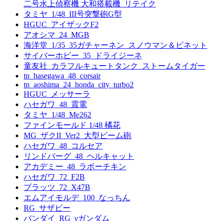
二号水上偵察機 大和搭載機_リテイク
タミヤ_1/48_III号突撃砲G型
HGUC_アイザックF2
アオシマ_24_MGB
海洋堂_1/35_35ガチャーネン_スノウマン＆ビネット
サイバーホビー_35_ドライジーネ
童友社_カラフルキュートタンク_ストームタイガー
tn_hasegawa_48_corsair
tn_aoshima_24_honda_city_turbo2
HGUC_メッサーラ
ハセガワ_48_震電
タミヤ_1/48_Me262
ファインモールド 1/48 橘花
MG_ザクII_Ver2_大型ビーム砲
ハセガワ_48_コルセア
リンドバーグ_48_ヘルキャット
アカデミー_48_ラボーチキン
ハセガワ_72_F2B
プラッツ_72_X47B
エムアイモルデ_100_なっちん
RG_サザビー
バンダイ_RG_νガンダム