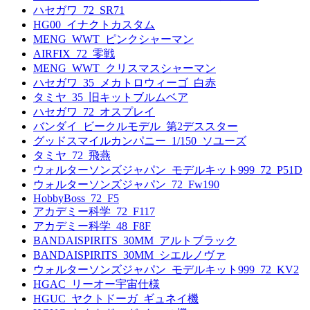
ハセガワ_72_SR71
HG00_イナクトカスタム
MENG_WWT_ピンクシャーマン
AIRFIX_72_零戦
MENG_WWT_クリスマスシャーマン
ハセガワ_35_メカトロウィーゴ_白赤
タミヤ_35_旧キットブルムベア
ハセガワ_72_オスプレイ
バンダイ_ビークルモデル_第2デススター
グッドスマイルカンパニー_1/150_ソユーズ
タミヤ_72_飛燕
ウォルターソンズジャパン_モデルキット999_72_P51D
ウォルターソンズジャパン_72_Fw190
HobbyBoss_72_F5
アカデミー科学_72_F117
アカデミー科学_48_F8F
BANDAISPIRITS_30MM_アルトブラック
BANDAISPIRITS_30MM_シエルノヴァ
ウォルターソンズジャパン_モデルキット999_72_KV2
HGAC_リーオー宇宙仕様
HGUC_ヤクトドーガ_ギュネイ機