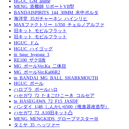
HGUC_GM_anime
MENG_造艦師_UボートVII型
BANDAISPIRITS_144_30MM_水中ポルタ
海洋堂_35ガチャーネン_ハインリヒ
MAXファクトリー_1/350_チェルノアルファ
旧キット_モビルフラット
旧キット_モビルフラット
HGUC_ドム
HGUC_ハイゴッグ
tn_hguc_hygogg_3
RE100_ザクII改
MG_ボールVer.Ka_二体目
MG_ボールVer.Ka06R2
tn_BANDAI_MG_BALL_SHARKMOUTH
HGUC_ボール
ハロプラ_ボールハロ
ハセガワ_72_たまごひこーき_コルセア
tn_HASEGAWA_72_F15_JASDF
バンダイ_1/48_しんかい6500（推進器改造型）
ハセガワ_72_A10旧キット凸
MENG_MENGKIDS_グローブマスターⅢ
タミヤ_35_ヘッツァー