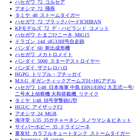
ハセガワ_72_コルセア
アオシマ_72_飛燕
タミヤ_48_ストームタイガー
ハセガワ_72_ブラックバードICHIBAN
KPモデルズ_72_デ・ハビランド_コメット
ハセガワ_たまごひこーき_MiG15
ドラゴン_144_sIG33III号自走砲
バンダイ_60_射出成形機
ハセガワ_メカトロメイト
バンダイ_5000_スターデストロイヤー
バンダイ_ザクレロハロ
HGPG_トリプル・プチッガイ
M.S.G_ギガンティックアームズ01+HGアデル
ハセガワ_1/48_日本海軍 中島 E8N1/E8N2 九五式一号/
二号水上偵察機 大和搭載機_リテイク
タミヤ_1/48_III号突撃砲G型
HGUC_アイザックF2
アオシマ_24_MGB
海洋堂_1/35_35ガチャーネン_スノウマン＆ビネット
サイバーホビー_35_ドライジーネ
童友社_カラフルキュートタンク_ストームタイガー
tn_hasegawa_48_corsair