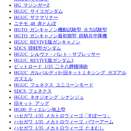
HG_マジンガーZ
HGUC_サイコガンダム
HGUC_ザクマリナー
ニチモ_48_赤とんぼ
HGTO_ガンキャノン機動試験型_火力試験型
HGTO_ガンキャノン最初期型_鉄騎兵中隊機
HGUC_REVIVE版ガンキャノン
SDCS_陸戦型ガンダム
HGUC_シルヴァ・バレト・サプレッサー
HGUC_REVIVE版ガンダム3
ピットロード_1/35_二十八糎榴弾砲
HGUC_ガルバルディβ+旧キットミキシング_ガズアル
ガズエル
HGUC_フェネクス_ユニコーンモード
SDCS_フェネクス
HGUC_ネオジオング_シナンジュ
旧キット_アッグ
HG00_ティエレン地上型
ハセガワ_1/35_メカトロウィーゴ「すぽーつ」
ハセガワ_1/35_メカトロウィーゴ_パワーアーム
ハセガワ_1/35_メカトロウィーゴ_たまむし