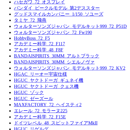
ハセガワ_72_オスプレイ
バンダイ_ビークルモデル_第2デススター
グッドスマイルカンパニー_1/150_ソユーズ
タミヤ_72_飛燕
ウォルターソンズジャパン_モデルキット999_72_P51D
ウォルターソンズジャパン_72_Fw190
HobbyBoss_72_F5
アカデミー科学_72_F117
アカデミー科学_48_F8F
BANDAISPIRITS_30MM_アルトブラック
BANDAISPIRITS_30MM_シエルノヴァ
ウォルターソンズジャパン_モデルキット999_72_KV2
HGAC_リーオー宇宙仕様
HGUC_ヤクトドーガ_ギュネイ機
HGUC_ヤクトドーガ_クェス機
HGUC_ゾック
HGUC_ゼーズール
MAXFACTORY_72_ヘイスティ2
エレール_72_モラーヌ225
アカデミー科学_72_F15E
ドイツレベル_48_スピットファイアMkII
HGUC_リゲルグ