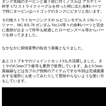
タンク先端のタービンと最下部に付くノズルは アカデミー
科学 1/72 ストライクイーグルを作った時に出た余剰パーツ
で特にタービンはハイゴッグのタンクにピタリと合います。
その他ストライカージンクスや ルビコンモデルス 1/56 ヘッ
ツァー、MG RX-78 ガンダム Ver.3.0等々の余剰パーツと完全
に進捗が止まって何年も経過したローゼンズール等からパー
ツを持ってきました。
なかなかに前傾姿勢の似合う装備となりました。
あとコトブキヤのジョイントセット6も大活躍しました。タ
ミヤの0.5mmプラ板等も要所で使用しています。あと0.5mm
真鍮線などは当ブログ恒例のアイテムですが今回は完成後露
出する場所にも使ってみたりして普段やらないような使い方
もしています。