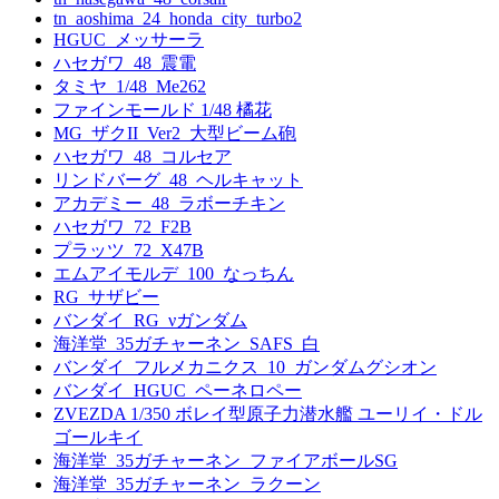
tn_aoshima_24_honda_city_turbo2
HGUC_メッサーラ
ハセガワ_48_震電
タミヤ_1/48_Me262
ファインモールド 1/48 橘花
MG_ザクII_Ver2_大型ビーム砲
ハセガワ_48_コルセア
リンドバーグ_48_ヘルキャット
アカデミー_48_ラボーチキン
ハセガワ_72_F2B
プラッツ_72_X47B
エムアイモルデ_100_なっちん
RG_サザビー
バンダイ_RG_νガンダム
海洋堂_35ガチャーネン_SAFS_白
バンダイ_フルメカニクス_10_ガンダムグシオン
バンダイ_HGUC_ペーネロペー
ZVEZDA 1/350 ボレイ型原子力潜水艦 ユーリイ・ドル
ゴールキイ
海洋堂_35ガチャーネン_ファイアボールSG
海洋堂_35ガチャーネン_ラクーン