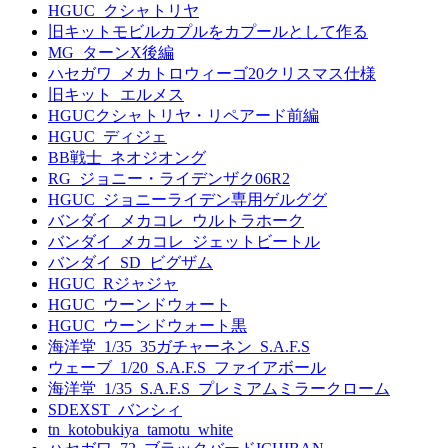
HGUC_クシャトリヤ
旧キットモビルカプルをカプールとして作る
MG_ターンX後編
ハセガワ_メカトロウィーゴ20クリスマス仕様
旧キット_エルメス
HGUCクシャトリヤ・リペアード前編
HGUC_ディジェ
BB戦士_ネオジオング
RG_ジョニー・ライデンザク06R2
HGUC_ジョニーライデン専用ゲルググ
バンダイ_メカコレ_ウルトラホーク
バンダイ_メカコレ_ジェットビートル
バンダイ_SD_ビグザム
HGUC_Rジャジャ
HGUC_ウーンドウォート
HGUC_ウーンドウォート黒
海洋堂_1/35_35ガチャーネン_S.A.F.S
ウェーブ_1/20_S.A.F.S_ファイアボール
海洋堂_1/35_S.A.F.S_プレミアムミラークローム
SDEXST_バンシィ
tn_kotobukiya_tamotu_white