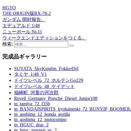
HGTO
THE ORIGIN版RX-78-2
ガンダム 開封報告。
エデュアルド 1/48
ニューポール Ni-11
ウィークエンドエディションをつくる。
検索:
完成品ギャラリー
SUYATA_SkyKnights_FokkerDrI
タミヤ_1/48_V1
ドイツレベル_72_ホルテンGo229
ドイツレベル_48_ケイデット
福崎町_河童の河次郎
Revell_Germany_Porsche_Diesel_Junior108
tn_tamiya_72_f35b
tn_BANDAISPIRITS_kyokaisenki_72_BUNYIP_BOOME
tn_aoshima_12_honda_gorilla
tn_aoshima_12_motocompo
tn_HGUC_drac_2
tn_hguc_marasai_uc_2