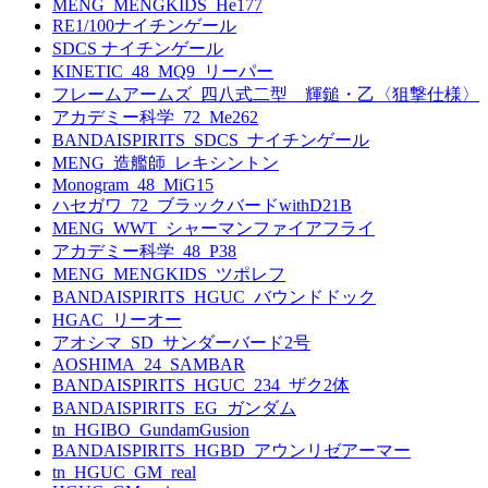
MENG_MENGKIDS_He177
RE1/100ナイチンゲール
SDCS ナイチンゲール
KINETIC_48_MQ9_リーパー
フレームアームズ_四八式二型 輝鎚・乙〈狙撃仕様〉
アカデミー科学_72_Me262
BANDAISPIRITS_SDCS_ナイチンゲール
MENG_造艦師_レキシントン
Monogram_48_MiG15
ハセガワ_72_ブラックバードwithD21B
MENG_WWT_シャーマンファイアフライ
アカデミー科学_48_P38
MENG_MENGKIDS_ツポレフ
BANDAISPIRITS_HGUC_バウンドドック
HGAC_リーオー
アオシマ_SD_サンダーバード2号
AOSHIMA_24_SAMBAR
BANDAISPIRITS_HGUC_234_ザク2体
BANDAISPIRITS_EG_ガンダム
tn_HGIBO_GundamGusion
BANDAISPIRITS_HGBD_アウンリゼアーマー
tn_HGUC_GM_real