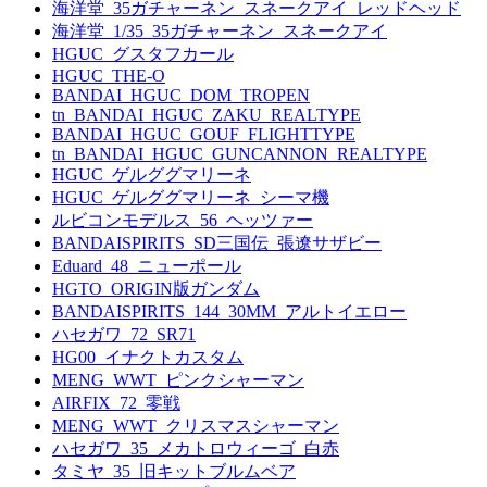
海洋堂_35ガチャーネン_スネークアイ_レッドヘッド
海洋堂_1/35_35ガチャーネン_スネークアイ
HGUC_グスタフカール
HGUC_THE-O
BANDAI_HGUC_DOM_TROPEN
tn_BANDAI_HGUC_ZAKU_REALTYPE
BANDAI_HGUC_GOUF_FLIGHTTYPE
tn_BANDAI_HGUC_GUNCANNON_REALTYPE
HGUC_ゲルググマリーネ
HGUC_ゲルググマリーネ_シーマ機
ルビコンモデルス_56_ヘッツァー
BANDAISPIRITS_SD三国伝_張遼サザビー
Eduard_48_ニューポール
HGTO_ORIGIN版ガンダム
BANDAISPIRITS_144_30MM_アルトイエロー
ハセガワ_72_SR71
HG00_イナクトカスタム
MENG_WWT_ピンクシャーマン
AIRFIX_72_零戦
MENG_WWT_クリスマスシャーマン
ハセガワ_35_メカトロウィーゴ_白赤
タミヤ_35_旧キットブルムベア