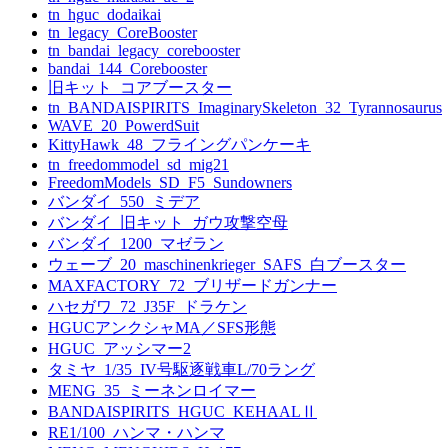
tn_hguc_dodaikai
tn_legacy_CoreBooster
tn_bandai_legacy_corebooster
bandai_144_Corebooster
旧キット_コアブースター
tn_BANDAISPIRITS_ImaginarySkeleton_32_Tyrannosaurus
WAVE_20_PowerdSuit
KittyHawk_48_フライングパンケーキ
tn_freedommodel_sd_mig21
FreedomModels_SD_F5_Sundowners
バンダイ_550_ミデア
バンダイ_旧キット_ガウ攻撃空母
バンダイ_1200_マゼラン
ウェーブ_20_maschinenkrieger_SAFS_白ブースター
MAXFACTORY_72_ブリザードガンナー
ハセガワ_72_J35F_ドラケン
HGUCアンクシャMA／SFS形態
HGUC_アッシマー2
タミヤ_1/35_IV号駆逐戦車L/70ラング
MENG_35_ミーネンロイマー
BANDAISPIRITS_HGUC_KEHAALⅡ
RE1/100_ハンマ・ハンマ