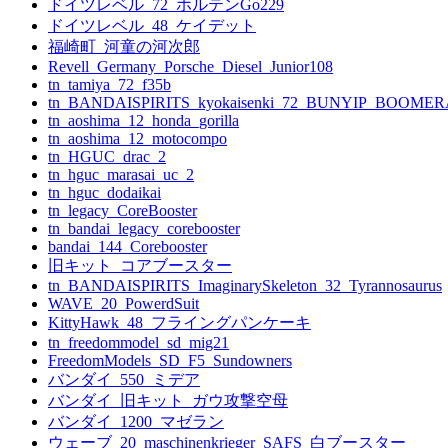
ドイツレベル_72_ホルテンGo229
ドイツレベル_48_ケイデット
福崎町_河童の河次郎
Revell_Germany_Porsche_Diesel_Junior108
tn_tamiya_72_f35b
tn_BANDAISPIRITS_kyokaisenki_72_BUNYIP_BOOME
tn_aoshima_12_honda_gorilla
tn_aoshima_12_motocompo
tn_HGUC_drac_2
tn_hguc_marasai_uc_2
tn_hguc_dodaikai
tn_legacy_CoreBooster
tn_bandai_legacy_corebooster
bandai_144_Corebooster
旧キット_コアブースター
tn_BANDAISPIRITS_ImaginarySkeleton_32_Tyrannosaurus
WAVE_20_PowerdSuit
KittyHawk_48_フライングパンケーキ
tn_freedommodel_sd_mig21
FreedomModels_SD_F5_Sundowners
バンダイ_550_ミデア
バンダイ_旧キット_ガウ攻撃空母
バンダイ_1200_マゼラン
ウェーブ_20_maschinenkrieger_SAFS_白ブースター