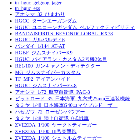
tn_hguc_gelgoog_jager
tn_hguc_exs
アオシマ_32_ひまわり
HGCC_ターンエーガンダム
HGUC_ユニコーンガンダム_ペルフェクティビリティ
BANDAISPIRITS_BEYONDGLOBAL_RX78
HGUC_ガルバルディβ
バンダイ_1/144_AT-AT
HGBF_ジムスナイパーK9
HGUC_バイアラン・カスタム2号機2体目
RE1/100_ガンキャノン・ディテクター
MG_ジムスナイパーカスタム
TF_MP2_アイアンハイド
HGUC_ジムスナイパーEz-8
アオシマ_1/72_航空自衛隊_PAC-3
ピットロード_35_日本海軍_九六式25mm三連装機銃
タミヤ_1/48_日本海軍G40コマツブルドーザー
ハセガワ_72_ローゼンバウアー
タミヤ_1/48_陸上自衛隊10式戦車
ZVEZDA_1/100_ヤークトティーガー
ZVEZDA_1/100_III号突撃砲
ZVEZDA_1/100_シュトルムティーガー