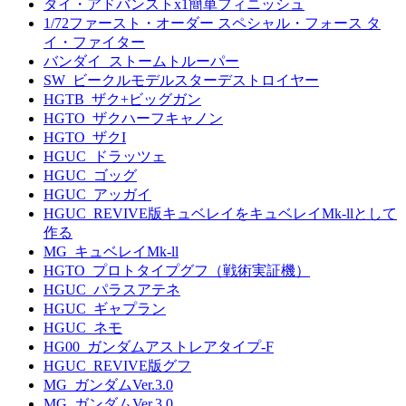
タイ・アドバンストx1簡単フィニッシュ
1/72ファースト・オーダー スペシャル・フォース タ
イ・ファイター
バンダイ_ストームトルーパー
SW_ビークルモデルスターデストロイヤー
HGTB_ザク+ビッグガン
HGTO_ザクハーフキャノン
HGTO_ザクI
HGUC_ドラッツェ
HGUC_ゴッグ
HGUC_アッガイ
HGUC_REVIVE版キュベレイをキュベレイMk-llとして
作る
MG_キュベレイMk-ll
HGTO_プロトタイプグフ（戦術実証機）
HGUC_パラスアテネ
HGUC_ギャプラン
HGUC_ネモ
HG00_ガンダムアストレアタイプ-F
HGUC_REVIVE版グフ
MG_ガンダムVer.3.0
MG_ガンダムVer.3.0