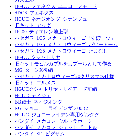
HGUC_フェネクス_ユニコーンモード
SDCS_フェネクス
HGUC_ネオジオング_シナンジュ
旧キット_アッグ
HG00_ティエレン地上型
ハセガワ_1/35_メカトロウィーゴ「すぽーつ」
ハセガワ_1/35_メカトロウィーゴ_パワーアーム
ハセガワ_1/35_メカトロウィーゴ_たまむし
HGUC_クシャトリヤ
旧キットモビルカプルをカプールとして作る
MG_ターンX後編
ハセガワ_メカトロウィーゴ20クリスマス仕様
旧キット_エルメス
HGUCクシャトリヤ・リペアード前編
HGUC_ディジェ
BB戦士_ネオジオング
RG_ジョニー・ライデンザク06R2
HGUC_ジョニーライデン専用ゲルググ
バンダイ_メカコレ_ウルトラホーク
バンダイ_メカコレ_ジェットビートル
バンダイ_SD_ビグザム