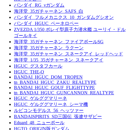
バンダイ_RG_νガンダム
海洋堂_35ガチャーネン_SAFS_白
バンダイ_フルメカニクス_10_ガンダムグシオン
バンダイ_HGUC_ペーネロペー
ZVEZDA 1/350 ボレイ型原子力潜水艦 ユーリイ・ドル
ゴールキイ
海洋堂_35ガチャーネン_ファイアボールSG
海洋堂_35ガチャーネン_ラクーン
海洋堂_35ガチャーネン_スネークアイ_レッドヘッド
海洋堂_1/35_35ガチャーネン_スネークアイ
HGUC_グスタフカール
HGUC_THE-O
BANDAI_HGUC_DOM_TROPEN
tn_BANDAI_HGUC_ZAKU_REALTYPE
BANDAI_HGUC_GOUF_FLIGHTTYPE
tn_BANDAI_HGUC_GUNCANNON_REALTYPE
HGUC_ゲルググマリーネ
HGUC_ゲルググマリーネ_シーマ機
ルビコンモデルス_56_ヘッツァー
BANDAISPIRITS_SD三国伝_張遼サザビー
Eduard_48_ニューポール
HGTO_ORIGIN版ガンダム