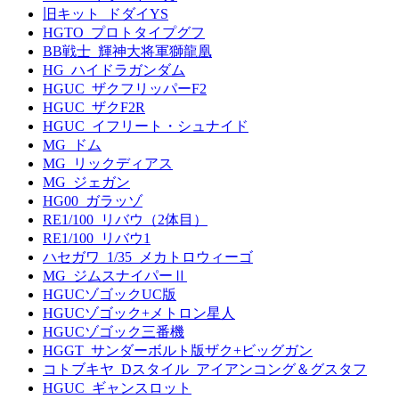
旧キット_ドダイYS
HGTO_プロトタイプグフ
BB戦士_輝神大将軍獅龍凰
HG_ハイドラガンダム
HGUC_ザクフリッパーF2
HGUC_ザクF2R
HGUC_イフリート・シュナイド
MG_ドム
MG_リックディアス
MG_ジェガン
HG00_ガラッゾ
RE1/100_リバウ（2体目）
RE1/100_リバウ1
ハセガワ_1/35_メカトロウィーゴ
MG_ジムスナイパーⅡ
HGUCゾゴックUC版
HGUCゾゴック+メトロン星人
HGUCゾゴック三番機
HGGT_サンダーボルト版ザク+ビッグガン
コトブキヤ_Dスタイル_アイアンコング＆グスタフ
HGUC_ギャンスロット