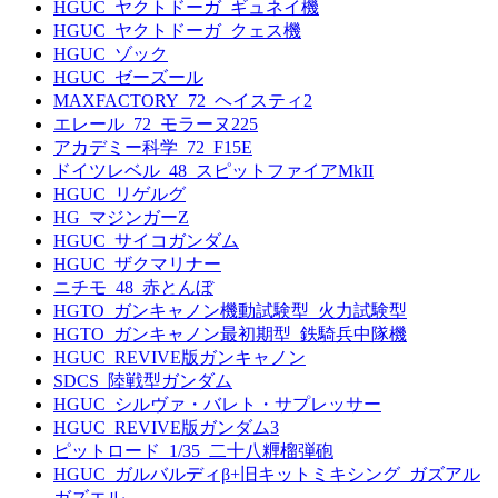
HGUC_ヤクトドーガ_ギュネイ機
HGUC_ヤクトドーガ_クェス機
HGUC_ゾック
HGUC_ゼーズール
MAXFACTORY_72_ヘイスティ2
エレール_72_モラーヌ225
アカデミー科学_72_F15E
ドイツレベル_48_スピットファイアMkII
HGUC_リゲルグ
HG_マジンガーZ
HGUC_サイコガンダム
HGUC_ザクマリナー
ニチモ_48_赤とんぼ
HGTO_ガンキャノン機動試験型_火力試験型
HGTO_ガンキャノン最初期型_鉄騎兵中隊機
HGUC_REVIVE版ガンキャノン
SDCS_陸戦型ガンダム
HGUC_シルヴァ・バレト・サプレッサー
HGUC_REVIVE版ガンダム3
ピットロード_1/35_二十八糎榴弾砲
HGUC_ガルバルディβ+旧キットミキシング_ガズアル
ガズエル