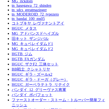
MG_rickdom
tn_hasegawa_72_shinden
tn_sdcs_greatmazinger
tn_MODEROID_72_typezero
tn_bandai_100_ms05
コトブキヤ_レヴァナントアイ
HGUC_メタス
MG_アドバンスドヘイズル
旧キット_ザンジバル
MG_キュベレイダムド1
MG_キュベレイダムド2
HGTB_ジム
HGTB_FAガンダム
HGUC_ザクF2_三体セット
BB戦士_クシャトリヤ
HGUC_ギラ・ズールx2
HGUC_ギラ・ドーガ（グレー）
HGUC_ガーベラテトラ_リテイク
バンダイ_12_グリーヴァス将軍
バンダイ_ボバフェット
ファーストオーダー・ストーム・トルーパー簡単フィ
ニッシュ