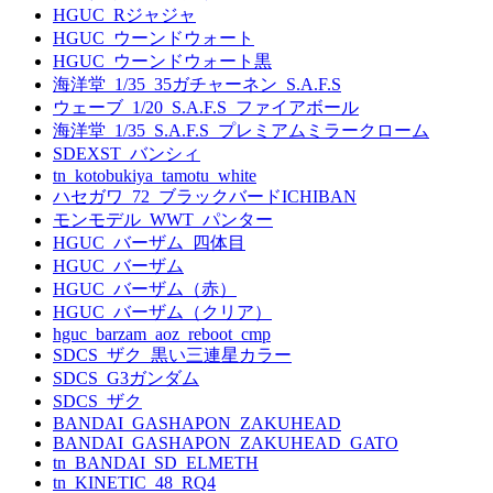
HGUC_Rジャジャ
HGUC_ウーンドウォート
HGUC_ウーンドウォート黒
海洋堂_1/35_35ガチャーネン_S.A.F.S
ウェーブ_1/20_S.A.F.S_ファイアボール
海洋堂_1/35_S.A.F.S_プレミアムミラークローム
SDEXST_バンシィ
tn_kotobukiya_tamotu_white
ハセガワ_72_ブラックバードICHIBAN
モンモデル_WWT_パンター
HGUC_バーザム_四体目
HGUC_バーザム
HGUC_バーザム（赤）
HGUC_バーザム（クリア）
hguc_barzam_aoz_reboot_cmp
SDCS_ザク_黒い三連星カラー
SDCS_G3ガンダム
SDCS_ザク
BANDAI_GASHAPON_ZAKUHEAD
BANDAI_GASHAPON_ZAKUHEAD_GATO
tn_BANDAI_SD_ELMETH
tn_KINETIC_48_RQ4