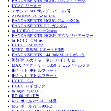
BANDAISPIRITS_HGUC_バウンドドック
HGAC_リーオー
アオシマ_SD_サンダーバード2号
AOSHIMA_24_SAMBAR
BANDAISPIRITS_HGUC_234_ザク2体
BANDAISPIRITS_EG_ガンダム
tn_HGIBO_GundamGusion
BANDAISPIRITS_HGBD_アウンリゼアーマー
tn_HGUC_GM_real
HGUC_GM_anime
MENG_造艦師_UボートVII型
BANDAISPIRITS_144_30MM_水中ポルタ
海洋堂_35ガチャーネン_ハインリヒ
MAXファクトリー_1/350_チェルノアルファ
旧キット_モビルフラット
旧キット_モビルフラット
HGUC_ドム
HGUC_ハイゴッグ
tn_hguc_hygogg_3
RE100_ザクII改
MG_ボールVer.Ka_二体目
MG_ボールVer.Ka06R2