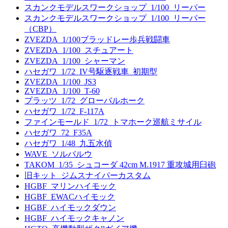
スカンクモデルスワークショップ_1/100_リーパー
スカンクモデルスワークショップ_1/100_リーパー
（CBP）
ZVEZDA_1/100ブラッドレー歩兵戦闘車
ZVEZDA_1/100_スチュアート
ZVEZDA_1/100_シャーマン
ハセガワ_1/72_IV号駆逐戦車_初期型
ZVEZDA_1/100_JS3
ZVEZDA_1/100_T-60
プラッツ_1/72_グローバルホーク
ハセガワ_1/72_F-117A
ファインモールド_1/72_トマホーク巡航ミサイル
ハセガワ_72_F35A
ハセガワ_1/48_九五水偵
WAVE_ソルバルウ
TAKOM_1/35_シュコーダ 42cm M.1917 重攻城用臼砲
旧キット_ジムスナイパーカスタム
HGBF_マリンハイモック
HGBF_EWACハイモック
HGBF_ハイモックダウン
HGBF_ハイモックキャノン