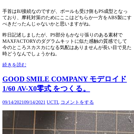
手首はBJ接続なのですが、ボールも受け側もPS成型となっ
ており、摩耗対策のためにここはどちらか一方をABS製にす
べきだったんじゃないかと思いますがね。
昨日記述しましたが、PS部分もかなり張りのある素材で
MAXFACTORYのダグラムキットに似た感触の質感でして
今のところスカスカになる気配はありませんが長い目で見た
時どうなんでしょうかね。
続きを読む
GOOD SMILE COMPANY モデロイド
1/60 AV-X0零式 をつくる。
09/14/2021
09/14/2021
UCTL
コメントをする