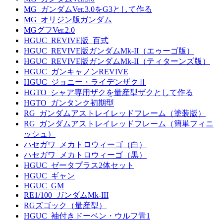
MG_ガンダムVer.3.0をG3として作る
MG_オリジン版ガンダム
MGグフVer.2.0
HGUC_REVIVE版_百式
HGUC_REVIVE版ガンダムMk-II（エゥーゴ版）
HGUC_REVIVE版ガンダムMk-II（ティターンズ版）
HGUC_ガンキャノンREVIVE
HGUC_ジョニー・ライデンザクⅡ
HGTO_シャア専用ザクを量産型ザクとして作る
HGTO_ガンタンク初期型
RG_ガンダムアストレイレッドフレーム（塗装版）
RG_ガンダムアストレイレッドフレーム（簡単フィニ
ッシュ）
ハセガワ_メカトロウィーゴ（白）
ハセガワ_メカトロウィーゴ（黒）
HGUC_ゼータプラス2体セット
HGUC_ギャン
HGUC_GM
RE1/100_ガンダムMk-III
RGズゴック（量産型）
HGUC_袖付きドーベン・ウルフ青1