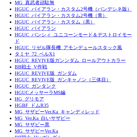
MG_真武者頑駄無
HGUC_バイアラン・カスタム2号機（バンデシネ版）
HGUC_バイアラン・カスタム2号機（青）
HGUC_バイアラン・カスタム（黒）
HGUC_バイアラン
HGUC_バンシィ_ユニコーンモード＆デストロイモー
ド
HGUC_リゼル隊長機_アモンデュールスタック風
タミヤ_72_ベルX1
HGUC_REVIVE版ガンンダム_ロールアウトカラー
BB戦士_V作戦
HGUC_REVIVE版_ガンダム
HGUC_REVIVE版_ガンキャノン（三体目）
HGUC_ガンタンク
HGUCメッサーラMS編
HG_グリモア
HGBF_ドムR35
MG_サザビーVer.Ka_キャンディレッド
MG_Ver.Ka_白いサザビー
MG_サザビー黒
MG_サザビーVer.Ka