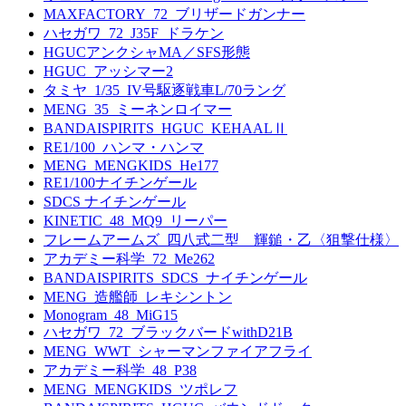
MAXFACTORY_72_ブリザードガンナー
ハセガワ_72_J35F_ドラケン
HGUCアンクシャMA／SFS形態
HGUC_アッシマー2
タミヤ_1/35_IV号駆逐戦車L/70ラング
MENG_35_ミーネンロイマー
BANDAISPIRITS_HGUC_KEHAALⅡ
RE1/100_ハンマ・ハンマ
MENG_MENGKIDS_He177
RE1/100ナイチンゲール
SDCS ナイチンゲール
KINETIC_48_MQ9_リーパー
フレームアームズ_四八式二型 輝鎚・乙〈狙撃仕様〉
アカデミー科学_72_Me262
BANDAISPIRITS_SDCS_ナイチンゲール
MENG_造艦師_レキシントン
Monogram_48_MiG15
ハセガワ_72_ブラックバードwithD21B
MENG_WWT_シャーマンファイアフライ
アカデミー科学_48_P38
MENG_MENGKIDS_ツポレフ