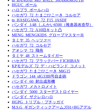
tn_BANDAI_MG_BALL_SHARKMOUTH
HGUC_ボール
ハロプラ_ボールハロ
ハセガワ_72_たまごひこーき_コルセア
tn_HASEGAWA_72_F15_JASDF
バンダイ_1/48_しんかい6500（推進器改造型）
ハセガワ_72_A10旧キット凸
MENG_MENGKIDS_グローブマスターⅢ
タミヤ_35_ヘッツァー
ハセガワ_72_コルセア
アオシマ_72_飛燕
タミヤ_48_ストームタイガー
ハセガワ_72_ブラックバードICHIBAN
KPモデルズ_72_デ・ハビランド_コメット
ハセガワ_たまごひこーき_MiG15
ドラゴン_144_sIG33III号自走砲
バンダイ_60_射出成形機
ハセガワ_メカトロメイト
バンダイ_5000_スターデストロイヤー
バンダイ_ザクレロハロ
HGPG_トリプル・プチッガイ
M.S.G_ギガンティックアームズ01+HGアデル