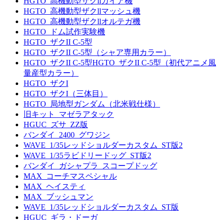
HGTO_高機動型ザクllガイア機
HGTO_高機動型ザクllマッシュ機
HGTO_高機動型ザクllオルテガ機
HGTO_ドム試作実験機
HGTO_ザクII C-5型
HGTO_ザクII C-5型（シャア専用カラー）
HGTO_ザクII C-5型HGTO_ザクII C-5型（初代アニメ風
量産型カラー）
HGTO_ザクI
HGTO_ザクI（三体目）
HGTO_局地型ガンダム（北米戦仕様）
旧キット_マゼラアタック
HGUC_ズサ_ZZ版
バンダイ_2400_グワジン
WAVE_1/35レッドショルダーカスタム_ST版2
WAVE_1/35ラビドリードッグ_ST版2
バンダイ_ガシャプラ_スコープドッグ
MAX_コーチマスペシャル
MAX_ヘイスティ
MAX_ブッシュマン
WAVE_1/35レッドショルダーカスタム_ST版
HGUC_ギラ・ドーガ