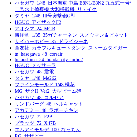
ハセガワ_1/48_日本海軍 中島 E8N1/E8N2 九五式一号/
二号水上偵察機 大和搭載機_リテイク
タミヤ_1/48_III号突撃砲G型
HGUC_アイザックF2
アオシマ_24_MGB
海洋堂_1/35_35ガチャーネン_スノウマン＆ビネット
サイバーホビー_35_ドライジーネ
童友社_カラフルキュートタンク_ストームタイガー
tn_hasegawa_48_corsair
tn_aoshima_24_honda_city_turbo2
HGUC_メッサーラ
ハセガワ_48_震電
タミヤ_1/48_Me262
ファインモールド 1/48 橘花
MG_ザクII_Ver2_大型ビーム砲
ハセガワ_48_コルセア
リンドバーグ_48_ヘルキャット
アカデミー_48_ラボーチキン
ハセガワ_72_F2B
プラッツ_72_X47B
エムアイモルデ_100_なっちん
RG_サザビー