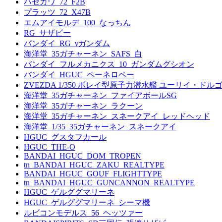
ハセガワ_72_F2B
プラッツ_72_X47B
エムアイモルデ_100_なっちん
RG_サザビー
バンダイ_RG_νガンダム
海洋堂_35ガチャーネン_SAFS_白
バンダイ_フルメカニクス_10_ガンダムグシオン
バンダイ_HGUC_ペーネロペー
ZVEZDA 1/350 ボレイ型原子力潜水艦 ユーリイ・ド
海洋堂_35ガチャーネン_ファイアボールSG
海洋堂_35ガチャーネン_ラクーン
海洋堂_35ガチャーネン_スネークアイ_レッドヘッド
海洋堂_1/35_35ガチャーネン_スネークアイ
HGUC_グスタフカール
HGUC_THE-O
BANDAI_HGUC_DOM_TROPEN
tn_BANDAI_HGUC_ZAKU_REALTYPE
BANDAI_HGUC_GOUF_FLIGHTTYPE
tn_BANDAI_HGUC_GUNCANNON_REALTYPE
HGUC_ゲルググマリーネ
HGUC_ゲルググマリーネ_シーマ機
ルビコンモデルス_56_ヘッツァー