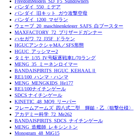
FreedomModels_SD_F5_Sundowners
バンダイ_550_ミデア
バンダイ_旧キット_ガウ攻撃空母
バンダイ_1200_マゼラン
ウェーブ_20_maschinenkrieger_SAFS_白ブースター
MAXFACTORY_72_ブリザードガンナー
ハセガワ_72_J35F_ドラケン
HGUCアンクシャMA／SFS形態
HGUC_アッシマー2
タミヤ_1/35_IV号駆逐戦車L/70ラング
MENG_35_ミーネンロイマー
BANDAISPIRITS_HGUC_KEHAALⅡ
RE1/100_ハンマ・ハンマ
MENG_MENGKIDS_He177
RE1/100ナイチンゲール
SDCS ナイチンゲール
KINETIC_48_MQ9_リーパー
フレームアームズ_四八式二型 輝鎚・乙〈狙撃仕様〉
アカデミー科学_72_Me262
BANDAISPIRITS_SDCS_ナイチンゲール
MENG_造艦師_レキシントン
Monogram_48_MiG15