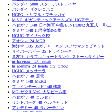
バンダイ_5000_スターデストロイヤー
バンダイ_ザクレロハロ
HGPG_トリプル・プチッガイ
M.S.G_ギガンティックアームズ01+HGアデル
ハセガワ_1/48_日本海軍 中島 E8N1/E8N2 九五式一
タミヤ_1/48_III号突撃砲G型
HGUC_アイザックF2
アオシマ_24_MGB
海洋堂_1/35_35ガチャーネン_スノウマン＆ビネット
サイバーホビー_35_ドライジーネ
童友社_カラフルキュートタンク_ストームタイガー
tn_hasegawa_48_corsair
tn_aoshima_24_honda_city_turbo2
HGUC_メッサーラ
ハセガワ_48_震電
タミヤ_1/48_Me262
ファインモールド 1/48 橘花
MG_ザクII_Ver2_大型ビーム砲
ハセガワ_48_コルセア
リンドバーグ_48_ヘルキャット
アカデミー_48_ラボーチキン