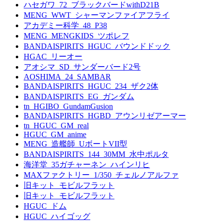
ハセガワ_72_ブラックバードwithD21B
MENG_WWT_シャーマンファイアフライ
アカデミー科学_48_P38
MENG_MENGKIDS_ツポレフ
BANDAISPIRITS_HGUC_バウンドドック
HGAC_リーオー
アオシマ_SD_サンダーバード2号
AOSHIMA_24_SAMBAR
BANDAISPIRITS_HGUC_234_ザク2体
BANDAISPIRITS_EG_ガンダム
tn_HGIBO_GundamGusion
BANDAISPIRITS_HGBD_アウンリゼアーマー
tn_HGUC_GM_real
HGUC_GM_anime
MENG_造艦師_UボートVII型
BANDAISPIRITS_144_30MM_水中ポルタ
海洋堂_35ガチャーネン_ハインリヒ
MAXファクトリー_1/350_チェルノアルファ
旧キット_モビルフラット
旧キット_モビルフラット
HGUC_ドム
HGUC_ハイゴッグ