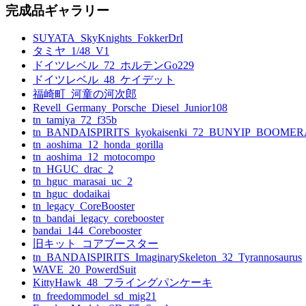
完成品ギャラリー
SUYATA_SkyKnights_FokkerDrI
タミヤ_1/48_V1
ドイツレベル_72_ホルテンGo229
ドイツレベル_48_ケイデット
福崎町_河童の河次郎
Revell_Germany_Porsche_Diesel_Junior108
tn_tamiya_72_f35b
tn_BANDAISPIRITS_kyokaisenki_72_BUNYIP_BOOME
tn_aoshima_12_honda_gorilla
tn_aoshima_12_motocompo
tn_HGUC_drac_2
tn_hguc_marasai_uc_2
tn_hguc_dodaikai
tn_legacy_CoreBooster
tn_bandai_legacy_corebooster
bandai_144_Corebooster
旧キット_コアブースター
tn_BANDAISPIRITS_ImaginarySkeleton_32_Tyrannosaurus
WAVE_20_PowerdSuit
KittyHawk_48_フライングパンケーキ
tn_freedommodel_sd_mig21