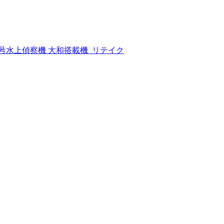
号/二号水上偵察機 大和搭載機_リテイク