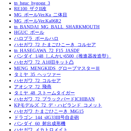
tn_hguc_hygogg_3
RE100_ザクII改
MG_ボールVer.Ka_二体目
MG_ボールVer.Ka06R2
tn_BANDAI_MG_BALL_SHARKMOUTH
HGUC_ボール
ハロプラ_ボールハロ
ハセガワ_72_たまごひこーき_コルセア
tn_HASEGAWA_72_F15_JASDF
バンダイ_1/48_しんかい6500（推進器改造型）
ハセガワ_72_A10旧キット凸
MENG_MENGKIDS_グローブマスターⅢ
タミヤ_35_ヘッツァー
ハセガワ_72_コルセア
アオシマ_72_飛燕
タミヤ_48_ストームタイガー
ハセガワ_72_ブラックバードICHIBAN
KPモデルズ_72_デ・ハビランド_コメット
ハセガワ_たまごひこーき_MiG15
ドラゴン_144_sIG33III号自走砲
バンダイ_60_射出成形機
ハセガワ_メカトロメイト