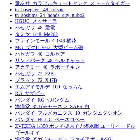
童友社_カラフルキュートタンク_ストームタイガー
tn_hasegawa_48_corsair
tn_aoshima_24_honda_city_turbo2
HGUC_メッサーラ
ハセガワ_48_震電
タミヤ_1/48_Me262
ファインモールド 1/48 橘花
MG_ザクII_Ver2_大型ビーム砲
ハセガワ_48_コルセア
リンドバーグ_48_ヘルキャット
アカデミー_48_ラボーチキン
ハセガワ_72_F2B
プラッツ_72_X47B
エムアイモルデ_100_なっちん
RG_サザビー
バンダイ_RG_νガンダム
海洋堂_35ガチャーネン_SAFS_白
バンダイ_フルメカニクス_10_ガンダムグシオン
バンダイ_HGUC_ペーネロペー
ZVEZDA 1/350 ボレイ型原子力潜水艦 ユーリイ・ドル
ゴールキイ
海洋堂_35ガチャーネン_ファイアボールSG