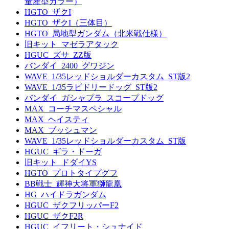
量産型カラー）
HGTO_ザクI
HGTO_ザクI（三体目）
HGTO_局地型ガンダム（北米戦仕様）
旧キット_マゼラアタック
HGUC_ズサ_ZZ版
バンダイ_2400_グワジン
WAVE_1/35レッドショルダーカスタム_ST版2
WAVE_1/35ラビドリードッグ_ST版2
バンダイ_ガシャプラ_スコープドッグ
MAX_コーチマスペシャル
MAX_ヘイスティ
MAX_ブッシュマン
WAVE_1/35レッドショルダーカスタム_ST版
HGUC_ギラ・ドーガ
旧キット_ドダイYS
HGTO_プロトタイプグフ
BB戦士_輝神大将軍獅龍凰
HG_ハイドラガンダム
HGUC_ザクフリッパーF2
HGUC_ザクF2R
HGUC_イフリート・シュナイド