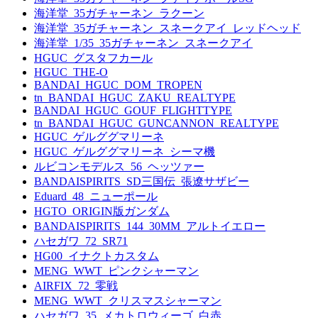
海洋堂_35ガチャーネン_ラクーン
海洋堂_35ガチャーネン_スネークアイ_レッドヘッド
海洋堂_1/35_35ガチャーネン_スネークアイ
HGUC_グスタフカール
HGUC_THE-O
BANDAI_HGUC_DOM_TROPEN
tn_BANDAI_HGUC_ZAKU_REALTYPE
BANDAI_HGUC_GOUF_FLIGHTTYPE
tn_BANDAI_HGUC_GUNCANNON_REALTYPE
HGUC_ゲルググマリーネ
HGUC_ゲルググマリーネ_シーマ機
ルビコンモデルス_56_ヘッツァー
BANDAISPIRITS_SD三国伝_張遼サザビー
Eduard_48_ニューポール
HGTO_ORIGIN版ガンダム
BANDAISPIRITS_144_30MM_アルトイエロー
ハセガワ_72_SR71
HG00_イナクトカスタム
MENG_WWT_ピンクシャーマン
AIRFIX_72_零戦
MENG_WWT_クリスマスシャーマン
ハセガワ_35_メカトロウィーゴ_白赤