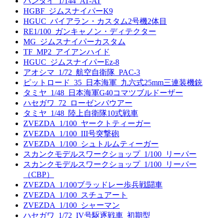
バンダイ_1/144_AT-AT
HGBF_ジムスナイパーK9
HGUC_バイアラン・カスタム2号機2体目
RE1/100_ガンキャノン・ディテクター
MG_ジムスナイパーカスタム
TF_MP2_アイアンハイド
HGUC_ジムスナイパーEz-8
アオシマ_1/72_航空自衛隊_PAC-3
ピットロード_35_日本海軍_九六式25mm三連装機銃
タミヤ_1/48_日本海軍G40コマツブルドーザー
ハセガワ_72_ローゼンバウアー
タミヤ_1/48_陸上自衛隊10式戦車
ZVEZDA_1/100_ヤークトティーガー
ZVEZDA_1/100_III号突撃砲
ZVEZDA_1/100_シュトルムティーガー
スカンクモデルスワークショップ_1/100_リーパー
スカンクモデルスワークショップ_1/100_リーパー
（CBP）
ZVEZDA_1/100ブラッドレー歩兵戦闘車
ZVEZDA_1/100_スチュアート
ZVEZDA_1/100_シャーマン
ハセガワ_1/72_IV号駆逐戦車_初期型