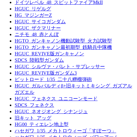
ドイツレベル_48_スピットファイアMkII
HGUC_リゲルグ
HG_マジンガーZ
HGUC_サイコガンダム
HGUC_ザクマリナー
ニチモ_48_赤とんぼ
HGTO_ガンキャノン機動試験型_火力試験型
HGTO_ガンキャノン最初期型_鉄騎兵中隊機
HGUC_REVIVE版ガンキャノン
SDCS_陸戦型ガンダム
HGUC_シルヴァ・バレト・サプレッサー
HGUC_REVIVE版ガンダム3
ピットロード_1/35_二十八糎榴弾砲
HGUC_ガルバルディβ+旧キットミキシング_ガズアル
ガズエル
HGUC_フェネクス_ユニコーンモード
SDCS_フェネクス
HGUC_ネオジオング_シナンジュ
旧キット_アッグ
HG00_ティエレン地上型
ハセガワ_1/35_メカトロウィーゴ「すぽーつ」