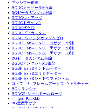
アッシマー前編
HGUCメッサーラMA編
RGゼータガンダム後編
HGUCジュアッグ
HGUCドラケンE
HGUCザクF2
HGUCグフカスタム
HGAC_ウィングガンダムゼロ
HGUC MS-06R-1A 白ザク 2/2話
HGUC MS-06R-1A 黒ザク 2/3話
HGUC MS-06R-1A 黒ザク 1/3話
RGゼータガンダム前編
HGUCアンクシャMS形態
HGBF_Ez-SRイントルーダー
HGBF_Ez-SRエリミネーター
HGBF_Ez-SRシャドウファントム
コトブキヤ_フレームアームズ_ヴァルチャー
HGクランシェ
HGAGE_シャルドールローグ
tn_hguc_PaleRider
RG量産型ザク