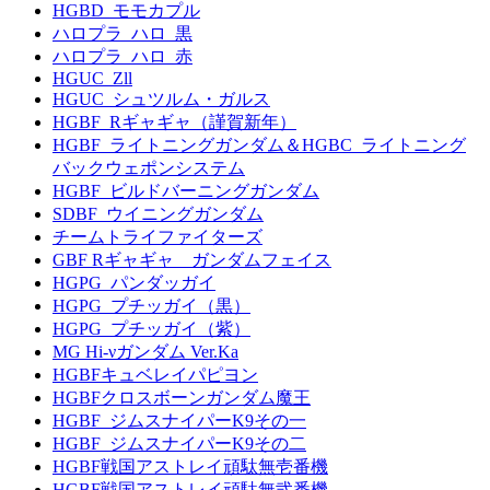
HGBD_モモカプル
ハロプラ_ハロ_黒
ハロプラ_ハロ_赤
HGUC_Zll
HGUC_シュツルム・ガルス
HGBF_Rギャギャ（謹賀新年）
HGBF_ライトニングガンダム＆HGBC_ライトニング
バックウェポンシステム
HGBF_ビルドバーニングガンダム
SDBF_ウイニングガンダム
チームトライファイターズ
GBF Rギャギャ ガンダムフェイス
HGPG_パンダッガイ
HGPG_プチッガイ（黒）
HGPG_プチッガイ（紫）
MG Hi-νガンダム Ver.Ka
HGBFキュベレイパピヨン
HGBFクロスボーンガンダム魔王
HGBF_ジムスナイパーK9その一
HGBF_ジムスナイパーK9その二
HGBF戦国アストレイ頑駄無壱番機
HGBF戦国アストレイ頑駄無弐番機