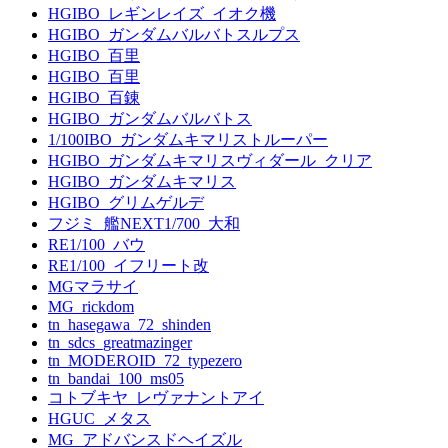
HGIBO_レギンレイズ_イオク機
HGIBO_ガンダムバルバトスルプス
HGIBO_百里
HGIBO_百里
HGIBO_百錬
HGIBO_ガンダムバルバトス
1/100IBO_ガンダムキマリストルーパー
HGIBO_ガンダムキマリスヴィダール_クリア
HGIBO_ガンダムキマリス
HGIBO_グリムゲルデ
フジミ_艦NEXT1/700_大和
RE1/100_バウ
RE1/100_イフリート改
MGマラサイ
MG_rickdom
tn_hasegawa_72_shinden
tn_sdcs_greatmazinger
tn_MODEROID_72_typezero
tn_bandai_100_ms05
コトブキヤ_レヴァナントアイ
HGUC_メタス
MG_アドバンスドヘイズル