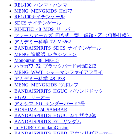
RE1/100_ハンマ・ハンマ
MENG_MENGKIDS_He177
RE1/100ナイチンゲール
SDCS ナイチンゲール
KINETIC_48_MQ9_リーパー
フレームアームズ_四八式二型 輝鎚・乙〈狙撃仕様〉
アカデミー科学_72_Me262
BANDAISPIRITS_SDCS_ナイチンゲール
MENG_造艦師_レキシントン
Monogram_48_MiG15
ハセガワ_72_ブラックバードwithD21B
MENG_WWT_シャーマンファイアフライ
アカデミー科学_48_P38
MENG_MENGKIDS_ツポレフ
BANDAISPIRITS_HGUC_バウンドドック
HGAC_リーオー
アオシマ_SD_サンダーバード2号
AOSHIMA_24_SAMBAR
BANDAISPIRITS_HGUC_234_ザク2体
BANDAISPIRITS_EG_ガンダム
tn_HGIBO_GundamGusion
BANDAISPIRITS_HGBD_アウンリゼアーマー