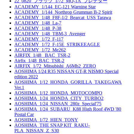
22_0820_プラッツ_1/72_MQ-1A_プレデター
ACADEMY_1/144_EC-121 Warning Star
ACADEMY_1/144_Northrop Grumman B-2 Spirit
ACADEMY_1/48_F8F-1/2_Bearcat_USS Tarawa
ACADEMY_1/48_La-7
ACADEMY_1/48_P-38
ACADEMY_1/48_TBM-3_Avenger
ACADEMY_1/72_F-117
ACADEMY_1/72_F-15E_STRIKEEAGLE
ACADEMY_1/72_Me262
AIRFIX_1/48_ BAC_TSR-2
Airfix_1/48_BAC_TSR-2
AIRFIX_1/72_Mitsubishi_A6Mb2_ZERO
AOSHIMA 1/24 R35 NISSAN GT-R NISMO Special
edition 2022
AOSHIMA_1/12_HONDA_GORILLA_TAKEGAWA
Ver.1
AOSHIMA_1/12_HONDA_MOTOCOMPO
AOSHIMA_1/24_HONDA_CITY_TURBO2
AOSHIMA_1/24_NISSAN_280z_Special'75
AOSHIMA_1/24_SUBARU_K88 High Roof 4WD '80
Postal Car
AOSHIMA_1/72_HIEN_TONY
AOSHIMA_THE SNAP KIT_RAKU-
PLA_NISSAN_Z_S30