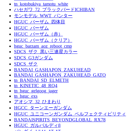
tn_kotobukiya_tamotu_white
ハセガワ_72_ブラックバードICHIBAN
モンモデル_WWT_パンター
HGUC_バーザム_四体目
HGUC_バーザム
HGUC_バーザム（赤）
HGUC_バーザム（クリア）
hguc_barzam_aoz_reboot_cmp
SDCS_ザク_黒い三連星カラー
SDCS_G3ガンダム
SDCS_ザク
BANDAI_GASHAPON_ZAKUHEAD
BANDAI_GASHAPON_ZAKUHEAD_GATO
tn_BANDAI_SD_ELMETH
tn_KINETIC_48_RQ4
tn_hguc_gelgoog_jager
tn_hguc_exs
アオシマ_32_ひまわり
HGCC_ターンエーガンダム
HGUC_ユニコーンガンダム_ペルフェクティビリティ
BANDAISPIRITS_BEYONDGLOBAL_RX78
HGUC_ガルバルディβ