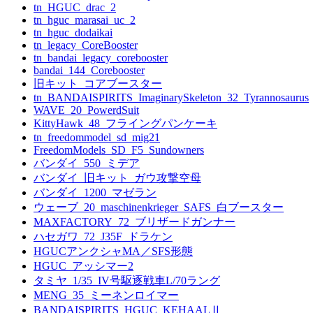
tn_HGUC_drac_2
tn_hguc_marasai_uc_2
tn_hguc_dodaikai
tn_legacy_CoreBooster
tn_bandai_legacy_corebooster
bandai_144_Corebooster
旧キット_コアブースター
tn_BANDAISPIRITS_ImaginarySkeleton_32_Tyrannosaurus
WAVE_20_PowerdSuit
KittyHawk_48_フライングパンケーキ
tn_freedommodel_sd_mig21
FreedomModels_SD_F5_Sundowners
バンダイ_550_ミデア
バンダイ_旧キット_ガウ攻撃空母
バンダイ_1200_マゼラン
ウェーブ_20_maschinenkrieger_SAFS_白ブースター
MAXFACTORY_72_ブリザードガンナー
ハセガワ_72_J35F_ドラケン
HGUCアンクシャMA／SFS形態
HGUC_アッシマー2
タミヤ_1/35_IV号駆逐戦車L/70ラング
MENG_35_ミーネンロイマー
BANDAISPIRITS_HGUC_KEHAALⅡ