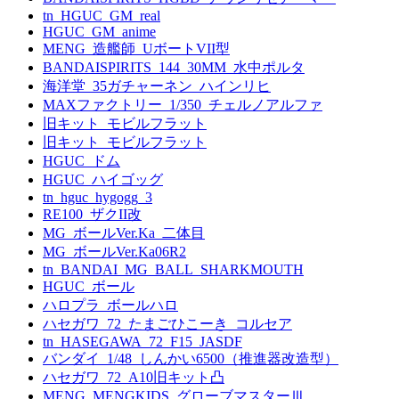
tn_HGUC_GM_real
HGUC_GM_anime
MENG_造艦師_UボートVII型
BANDAISPIRITS_144_30MM_水中ポルタ
海洋堂_35ガチャーネン_ハインリヒ
MAXファクトリー_1/350_チェルノアルファ
旧キット_モビルフラット
旧キット_モビルフラット
HGUC_ドム
HGUC_ハイゴッグ
tn_hguc_hygogg_3
RE100_ザクII改
MG_ボールVer.Ka_二体目
MG_ボールVer.Ka06R2
tn_BANDAI_MG_BALL_SHARKMOUTH
HGUC_ボール
ハロプラ_ボールハロ
ハセガワ_72_たまごひこーき_コルセア
tn_HASEGAWA_72_F15_JASDF
バンダイ_1/48_しんかい6500（推進器改造型）
ハセガワ_72_A10旧キット凸
MENG_MENGKIDS_グローブマスターⅢ