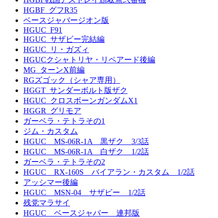
HGBF_グフR35
ベースジャバージオン版
HGUC_F91
HGUC_サザビー完結編
HGUC_リ・ガズィ
HGUCクシャトリヤ・リペアード後編
MG_ターンX前編
RGズゴック（シャア専用）
HGGT_サンダーボルト版ザク
HGUC_クロスボーンガンダムX1
HGGR_グリモア
ガーベラ・テトラその1
ジム・カスタム
HGUC MS-06R-1A 黒ザク 3/3話
HGUC MS-06R-1A 白ザク 1/2話
ガーベラ・テトラその2
HGUC RX-160S バイアラン・カスタム 1/2話
アッシマー後編
HGUC MSN-04 サザビー 1/2話
残党マラサイ
HGUC ベースジャバー 連邦版