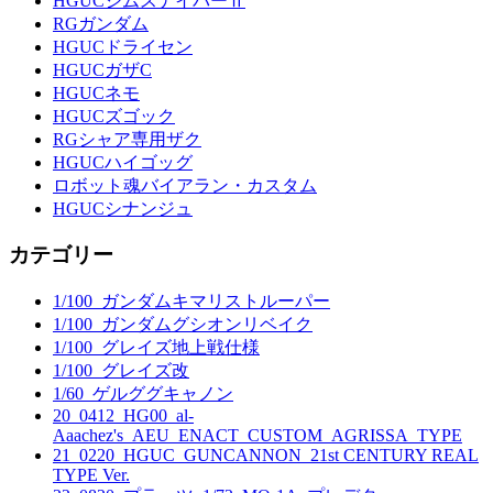
HGUCジムスナイパーⅡ
RGガンダム
HGUCドライセン
HGUCガザC
HGUCネモ
HGUCズゴック
RGシャア専用ザク
HGUCハイゴッグ
ロボット魂バイアラン・カスタム
HGUCシナンジュ
カテゴリー
1/100_ガンダムキマリストルーパー
1/100_ガンダムグシオンリベイク
1/100_グレイズ地上戦仕様
1/100_グレイズ改
1/60_ゲルググキャノン
20_0412_HG00_al-
Aaachez's_AEU_ENACT_CUSTOM_AGRISSA_TYPE
21_0220_HGUC_GUNCANNON_21st CENTURY REAL
TYPE Ver.