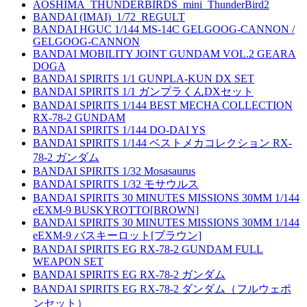
AOSHIMA_THUNDERBIRDS_mini_ThunderBird2
BANDAI (IMAI)_1/72_REGULT
BANDAI HGUC 1/144 MS-14C GELGOOG-CANNON /
GELGOOG-CANNON
BANDAI MOBILITY JOINT GUNDAM VOL.2 GEARA
DOGA
BANDAI SPIRITS 1/1 GUNPLA-KUN DX SET
BANDAI SPIRITS 1/1 ガンプラくんDXセット
BANDAI SPIRITS 1/144 BEST MECHA COLLECTION
RX-78-2 GUNDAM
BANDAI SPIRITS 1/144 DO-DAI YS
BANDAI SPIRITS 1/144 ベストメカコレクション RX-
78-2 ガンダム
BANDAI SPIRITS 1/32 Mosasaurus
BANDAI SPIRITS 1/32 モサウルス
BANDAI SPIRITS 30 MINUTES MISSIONS 30MM 1/144
eEXM-9 BUSKYROTTO[BROWN]
BANDAI SPIRITS 30 MINUTES MISSIONS 30MM 1/144
eEXM-9 バスキーロット[ブラウン]
BANDAI SPIRITS EG RX-78-2 GUNDAM FULL
WEAPON SET
BANDAI SPIRITS EG RX-78-2 ガンダム
BANDAI SPIRITS EG RX-78-2 ダンダム（フルウェポ
ンセット）