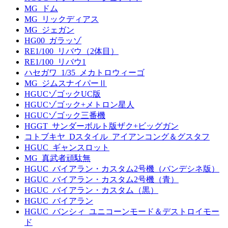
MG_ドム
MG_リックディアス
MG_ジェガン
HG00_ガラッゾ
RE1/100_リバウ（2体目）
RE1/100_リバウ1
ハセガワ_1/35_メカトロウィーゴ
MG_ジムスナイパーⅡ
HGUCゾゴックUC版
HGUCゾゴック+メトロン星人
HGUCゾゴック三番機
HGGT_サンダーボルト版ザク+ビッグガン
コトブキヤ_Dスタイル_アイアンコング＆グスタフ
HGUC_ギャンスロット
MG_真武者頑駄無
HGUC_バイアラン・カスタム2号機（バンデシネ版）
HGUC_バイアラン・カスタム2号機（青）
HGUC_バイアラン・カスタム（黒）
HGUC_バイアラン
HGUC_バンシィ_ユニコーンモード＆デストロイモー
ド