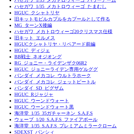
ハセガワ_1/35_メカトロウィーゴ_パワーアーム
ハセガワ_1/35_メカトロウィーゴ_たまむし
HGUC_クシャトリヤ
旧キットモビルカプルをカプールとして作る
MG_ターンX後編
ハセガワ_メカトロウィーゴ20クリスマス仕様
旧キット_エルメス
HGUCクシャトリヤ・リペアード前編
HGUC_ディジェ
BB戦士_ネオジオング
RG_ジョニー・ライデンザク06R2
HGUC_ジョニーライデン専用ゲルググ
バンダイ_メカコレ_ウルトラホーク
バンダイ_メカコレ_ジェットビートル
バンダイ_SD_ビグザム
HGUC_Rジャジャ
HGUC_ウーンドウォート
HGUC_ウーンドウォート黒
海洋堂_1/35_35ガチャーネン_S.A.F.S
ウェーブ_1/20_S.A.F.S_ファイアボール
海洋堂_1/35_S.A.F.S_プレミアムミラークローム
SDEXST_バンシィ