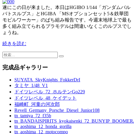
遂にこの日が来ました。本日はHGIBO 1/144「ガンダムバル
バトスルプス」とHGIBA 「MSオプションセット5＆鉄華団
モビルワーカー」のぱち組み報告です。今週末地球上で最も
多く組み立てられるプラモデルは間違いなくこのルプスでし
ょうね。
続きを読む
検
索:
完成品ギャラリー
SUYATA_SkyKnights_FokkerDrI
タミヤ_1/48_V1
ドイツレベル_72_ホルテンGo229
ドイツレベル_48_ケイデット
福崎町_河童の河次郎
Revell_Germany_Porsche_Diesel_Junior108
tn_tamiya_72_f35b
tn_BANDAISPIRITS_kyokaisenki_72_BUNYIP_BOOME
tn_aoshima_12_honda_gorilla
tn_aoshima_12_motocompo