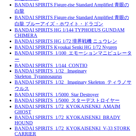
BANDAI SPIRITS Figure-rise Standard Amplified 青眼の
白龍
BANDAI SPIRITS Figure-rise Standard Amplified 青眼の
白龍 ブルーアイズ・ホワイト・ドラゴン
BANDAI SPIRITS HG 1/144 TYPHOEUS GUNDAM
CHIMERA
BANDAI SPIRITS HG 1/72 境界戦機 ニュウレン
BANDAI SPIRITS Kyoukai Senki HG 1/72 Nyuren
BANDAI SPIRITS_1/100_エモーションマニピュレータ
ー
BANDAI SPIRITS_1/144_CONTIO
BANDAI SPIRITS_1/32_ Imaginary
Skeleton_Tyrannosaurus
BANDAI SPIRITS_1/32_ Imaginary Skeleton_ティラノサ
ウルス
BANDAI SPIRITS_1/5000_Star Destroyer
BANDAI SPIRITS_1/5000_スターデストロイヤー
BANDAI SPIRITS_1/72_KYOKAISENKI_AMAIM
GHOST
BANDAI SPIRITS_1/72_KYOKAISENKI_BRADY
HOUND
BANDAI SPIRITS_1/72_KYOKAISENKI_V-33 STORK
CARRIER