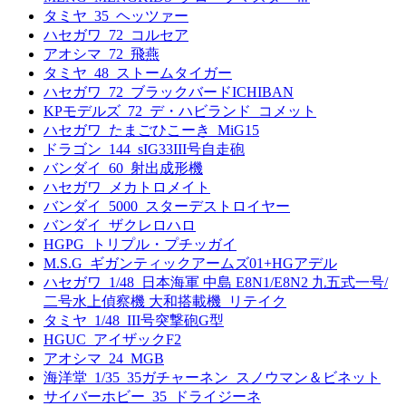
タミヤ_35_ヘッツァー
ハセガワ_72_コルセア
アオシマ_72_飛燕
タミヤ_48_ストームタイガー
ハセガワ_72_ブラックバードICHIBAN
KPモデルズ_72_デ・ハビランド_コメット
ハセガワ_たまごひこーき_MiG15
ドラゴン_144_sIG33III号自走砲
バンダイ_60_射出成形機
ハセガワ_メカトロメイト
バンダイ_5000_スターデストロイヤー
バンダイ_ザクレロハロ
HGPG_トリプル・プチッガイ
M.S.G_ギガンティックアームズ01+HGアデル
ハセガワ_1/48_日本海軍 中島 E8N1/E8N2 九五式一号/
二号水上偵察機 大和搭載機_リテイク
タミヤ_1/48_III号突撃砲G型
HGUC_アイザックF2
アオシマ_24_MGB
海洋堂_1/35_35ガチャーネン_スノウマン＆ビネット
サイバーホビー_35_ドライジーネ