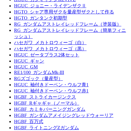
HGUC_ジョニー・ライデンザクⅡ
HGTO_シャア専用ザクを量産型ザクとして作る
HGTO_ガンタンク初期型
RG_ガンダムアストレイレッドフレーム（塗装版）
RG_ガンダムアストレイレッドフレーム（簡単フィニ
ッシュ）
ハセガワ_メカトロウィーゴ（白）
ハセガワ_メカトロウィーゴ（黒）
HGUC_ゼータプラス2体セット
HGUC_ギャン
HGUC_GM
RE1/100_ガンダムMk-III
RGズゴック（量産型）
HGUC_袖付きドーベン・ウルフ青1
HGUC_袖付きドーベン・ウルフ赤1
HGBF_ストライカージンクス
HGBF_Rギャギャ（ノーマル）
HGBF_カミキバーニングガンダム
HGBF_ガンダムアメイジングレッドウォーリア
HGBF_百万式
HGBF_ライトニングZガンダム