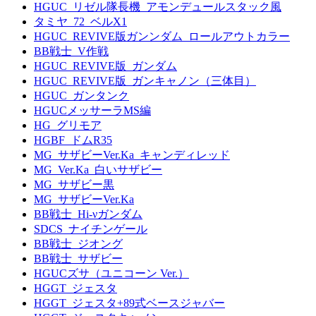
HGUC_リゼル隊長機_アモンデュールスタック風
タミヤ_72_ベルX1
HGUC_REVIVE版ガンンダム_ロールアウトカラー
BB戦士_V作戦
HGUC_REVIVE版_ガンダム
HGUC_REVIVE版_ガンキャノン（三体目）
HGUC_ガンタンク
HGUCメッサーラMS編
HG_グリモア
HGBF_ドムR35
MG_サザビーVer.Ka_キャンディレッド
MG_Ver.Ka_白いサザビー
MG_サザビー黒
MG_サザビーVer.Ka
BB戦士_Hi-νガンダム
SDCS_ナイチンゲール
BB戦士_ジオング
BB戦士_サザビー
HGUCズサ（ユニコーン Ver.）
HGGT_ジェスタ
HGGT_ジェスタ+89式ベースジャバー