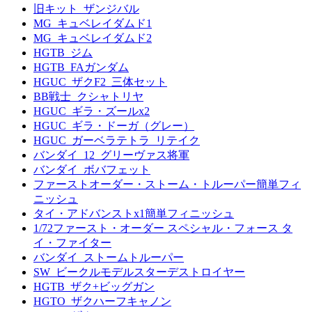
旧キット_ザンジバル
MG_キュベレイダムド1
MG_キュベレイダムド2
HGTB_ジム
HGTB_FAガンダム
HGUC_ザクF2_三体セット
BB戦士_クシャトリヤ
HGUC_ギラ・ズールx2
HGUC_ギラ・ドーガ（グレー）
HGUC_ガーベラテトラ_リテイク
バンダイ_12_グリーヴァス将軍
バンダイ_ボバフェット
ファーストオーダー・ストーム・トルーパー簡単フィ
ニッシュ
タイ・アドバンストx1簡単フィニッシュ
1/72ファースト・オーダー スペシャル・フォース タ
イ・ファイター
バンダイ_ストームトルーパー
SW_ビークルモデルスターデストロイヤー
HGTB_ザク+ビッグガン
HGTO_ザクハーフキャノン