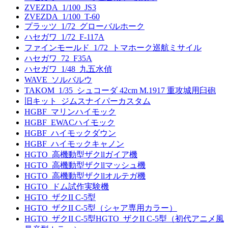
ZVEZDA_1/100_JS3
ZVEZDA_1/100_T-60
プラッツ_1/72_グローバルホーク
ハセガワ_1/72_F-117A
ファインモールド_1/72_トマホーク巡航ミサイル
ハセガワ_72_F35A
ハセガワ_1/48_九五水偵
WAVE_ソルバルウ
TAKOM_1/35_シュコーダ 42cm M.1917 重攻城用臼砲
旧キット_ジムスナイパーカスタム
HGBF_マリンハイモック
HGBF_EWACハイモック
HGBF_ハイモックダウン
HGBF_ハイモックキャノン
HGTO_高機動型ザクllガイア機
HGTO_高機動型ザクllマッシュ機
HGTO_高機動型ザクllオルテガ機
HGTO_ドム試作実験機
HGTO_ザクII C-5型
HGTO_ザクII C-5型（シャア専用カラー）
HGTO_ザクII C-5型HGTO_ザクII C-5型（初代アニメ風