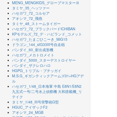
MENG_MENGKIDS_グローブマスターⅢ
タミヤ_35_ヘッツァー
ハセガワ_72_コルセア
アオシマ_72_飛燕
タミヤ_48_ストームタイガー
ハセガワ_72_ブラックバードICHIBAN
KPモデルズ_72_デ・ハビランド_コメット
ハセガワ_たまごひこーき_MiG15
ドラゴン_144_sIG33III号自走砲
バンダイ_60_射出成形機
ハセガワ_メカトロメイト
バンダイ_5000_スターデストロイヤー
バンダイ_ザクレロハロ
HGPG_トリプル・プチッガイ
M.S.G_ギガンティックアームズ01+HGアデ
ル
ハセガワ_1/48_日本海軍 中島 E8N1/E8N2
九五式一号/二号水上偵察機 大和搭載機_リ
テイク
タミヤ_1/48_III号突撃砲G型
HGUC_アイザックF2
アオシマ_24_MGB