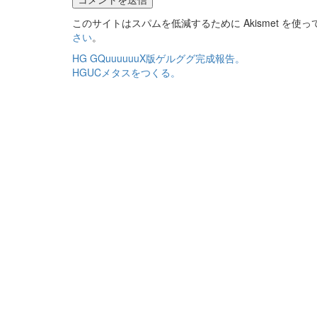
このサイトはスパムを低減するために Akismet を使
さい
。
投
HG GQuuuuuuX版ゲルググ完成報告。
HGUCメタスをつくる。
稿
ナ
ビ
ゲ
ー
シ
ョ
ン