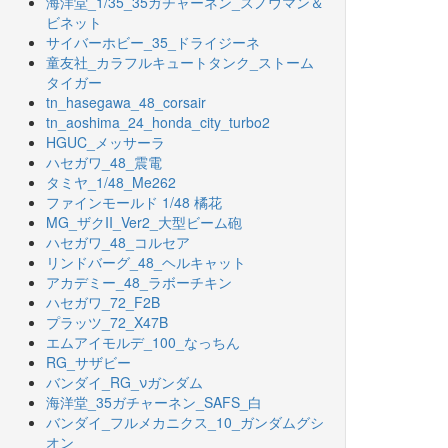
海洋堂_1/35_35ガチャーネン_スノウマン＆
ビネット
サイバーホビー_35_ドライジーネ
童友社_カラフルキュートタンク_ストーム
タイガー
tn_hasegawa_48_corsair
tn_aoshima_24_honda_city_turbo2
HGUC_メッサーラ
ハセガワ_48_震電
タミヤ_1/48_Me262
ファインモールド 1/48 橘花
MG_ザクII_Ver2_大型ビーム砲
ハセガワ_48_コルセア
リンドバーグ_48_ヘルキャット
アカデミー_48_ラボーチキン
ハセガワ_72_F2B
プラッツ_72_X47B
エムアイモルデ_100_なっちん
RG_サザビー
バンダイ_RG_νガンダム
海洋堂_35ガチャーネン_SAFS_白
バンダイ_フルメカニクス_10_ガンダムグシ
オン