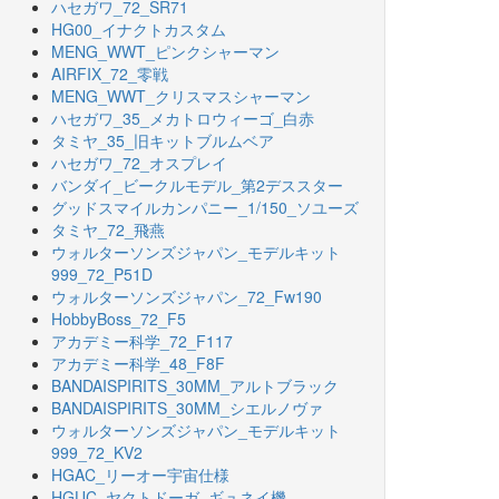
ハセガワ_72_SR71
HG00_イナクトカスタム
MENG_WWT_ピンクシャーマン
AIRFIX_72_零戦
MENG_WWT_クリスマスシャーマン
ハセガワ_35_メカトロウィーゴ_白赤
タミヤ_35_旧キットブルムベア
ハセガワ_72_オスプレイ
バンダイ_ビークルモデル_第2デススター
グッドスマイルカンパニー_1/150_ソユーズ
タミヤ_72_飛燕
ウォルターソンズジャパン_モデルキット
999_72_P51D
ウォルターソンズジャパン_72_Fw190
HobbyBoss_72_F5
アカデミー科学_72_F117
アカデミー科学_48_F8F
BANDAISPIRITS_30MM_アルトブラック
BANDAISPIRITS_30MM_シエルノヴァ
ウォルターソンズジャパン_モデルキット
999_72_KV2
HGAC_リーオー宇宙仕様
HGUC_ヤクトドーガ_ギュネイ機