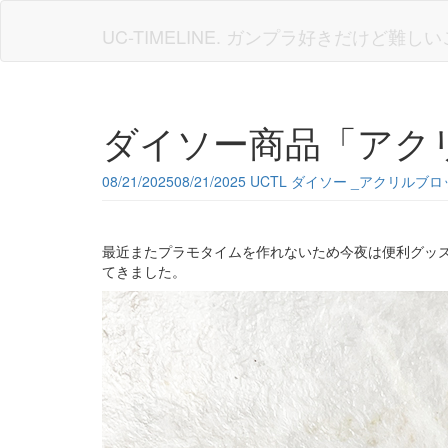
Skip
to
UC-TIMELINE. ガンプラ好きだけど難
main
content
ダイソー商品「アク
08/21/2025
08/21/2025
UCTL
ダイソー _アクリルブロ
最近またプラモタイムを作れないため今夜は便利グッ
てきました。