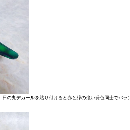
、日の丸デカールを貼り付けると赤と緑の強い発色同士でバラ