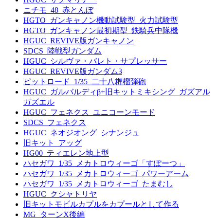
ニチモ_48_赤とんぼ
HGTO_ガンキャノン機動試験型_火力試験型
HGTO_ガンキャノン最初期型_鉄騎兵中隊機
HGUC_REVIVE版ガンキャノン
SDCS_陸戦型ガンダム
HGUC_シルヴァ・バレト・サプレッサー
HGUC_REVIVE版ガンダム3
ピットロード_1/35_二十八糎榴弾砲
HGUC_ガルバルディβ+旧キットミキシング_ガズアル
ガズエル
HGUC_フェネクス_ユニコーンモード
SDCS_フェネクス
HGUC_ネオジオング_シナンジュ
旧キット_アッグ
HG00_ティエレン地上型
ハセガワ_1/35_メカトロウィーゴ「すぽーつ」
ハセガワ_1/35_メカトロウィーゴ_パワーアーム
ハセガワ_1/35_メカトロウィーゴ_たまむし
HGUC_クシャトリヤ
旧キットモビルカプルをカプールとして作る
MG_ターンX後編