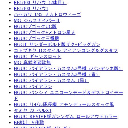
RE1/100_リバウ（2体目）
RE1/100_リバウ1
ハセガワ_1/35_メカトロウィーゴ
MG_ジムスナイパーⅡ
HGUCゾゴックUC版
HGUCゾゴック+メトロン星人
HGUCゾゴック三番機
HGGT_サンダーボルト版ザク+ビッグガン
コトブキヤ_Dスタイル_アイアンコング＆グスタフ
HGUC_ギャンスロット
MG_真武者頑駄無
HGUC_バイアラン・カスタム2号機（バンデシネ版）
HGUC_バイアラン・カスタム2号機（青）
HGUC_バイアラン・カスタム（黒）
HGUC_バイアラン
HGUC_バンシィ_ユニコーンモード＆デストロイモー
ド
HGUC_リゼル隊長機_アモンデュールスタック風
タミヤ_72_ベルX1
HGUC_REVIVE版ガンンダム_ロールアウトカラー
BB戦士_V作戦