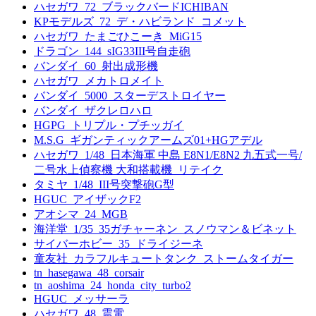
ハセガワ_72_ブラックバードICHIBAN
KPモデルズ_72_デ・ハビランド_コメット
ハセガワ_たまごひこーき_MiG15
ドラゴン_144_sIG33III号自走砲
バンダイ_60_射出成形機
ハセガワ_メカトロメイト
バンダイ_5000_スターデストロイヤー
バンダイ_ザクレロハロ
HGPG_トリプル・プチッガイ
M.S.G_ギガンティックアームズ01+HGアデル
ハセガワ_1/48_日本海軍 中島 E8N1/E8N2 九五式一号/
二号水上偵察機 大和搭載機_リテイク
タミヤ_1/48_III号突撃砲G型
HGUC_アイザックF2
アオシマ_24_MGB
海洋堂_1/35_35ガチャーネン_スノウマン＆ビネット
サイバーホビー_35_ドライジーネ
童友社_カラフルキュートタンク_ストームタイガー
tn_hasegawa_48_corsair
tn_aoshima_24_honda_city_turbo2
HGUC_メッサーラ
ハセガワ_48_震電