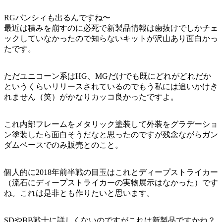
RGバンシィも出るんですね〜
最近は積みを崩すのに必死で新製品情報は歯抜けでしかチェ
ックしていなかったので知らないキットが沢山あり面白かっ
たです。
ただユニコーン系はHG、MGだけでも既にどれがどれだか
というくらいリリースされているのでもう私には追いかけき
れません（笑）がかなりカッコ良かったですよ。
これ内部フレームをメタリック塗装して外装をグラデーショ
ン塗装したら面白そうだなと思ったのですが残念ながらガン
ダムベースでのみ販売とのこと。
個人的に2018年前半戦の目玉はこれとディープストライカー
（流石にディープストライカーの実物展示はなかった）です
ね。これは是非とも作りたいと思います。
SDやBB戦士に詳しくないのですがこれは新製品ですかね？