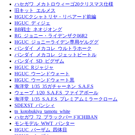
ハセガワ_メカトロウィーゴ20クリスマス仕様
旧キット_エルメス
HGUCクシャトリヤ・リペアード前編
HGUC_ディジェ
BB戦士_ネオジオング
RG_ジョニー・ライデンザク06R2
HGUC_ジョニーライデン専用ゲルググ
バンダイ_メカコレ_ウルトラホーク
バンダイ_メカコレ_ジェットビートル
バンダイ_SD_ビグザム
HGUC_Rジャジャ
HGUC_ウーンドウォート
HGUC_ウーンドウォート黒
海洋堂_1/35_35ガチャーネン_S.A.F.S
ウェーブ_1/20_S.A.F.S_ファイアボール
海洋堂_1/35_S.A.F.S_プレミアムミラークローム
SDEXST_バンシィ
tn_kotobukiya_tamotu_white
ハセガワ_72_ブラックバードICHIBAN
モンモデル_WWT_パンター
HGUC_バーザム_四体目