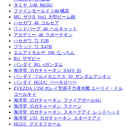
タミヤ_1/48_Me262
ファインモールド 1/48 橘花
MG_ザクII_Ver2_大型ビーム砲
ハセガワ_48_コルセア
リンドバーグ_48_ヘルキャット
アカデミー_48_ラボーチキン
ハセガワ_72_F2B
プラッツ_72_X47B
エムアイモルデ_100_なっちん
RG_サザビー
バンダイ_RG_νガンダム
海洋堂_35ガチャーネン_SAFS_白
バンダイ_フルメカニクス_10_ガンダムグシオン
バンダイ_HGUC_ペーネロペー
ZVEZDA 1/350 ボレイ型原子力潜水艦 ユーリイ・ドル
ゴールキイ
海洋堂_35ガチャーネン_ファイアボールSG
海洋堂_35ガチャーネン_ラクーン
海洋堂_35ガチャーネン_スネークアイ_レッドヘッド
海洋堂_1/35_35ガチャーネン_スネークアイ
HGUC_グスタフカール