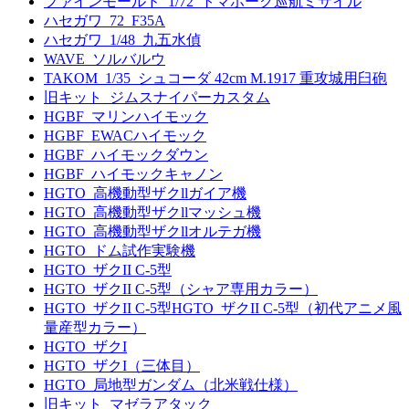
ファインモールド_1/72_トマホーク巡航ミサイル
ハセガワ_72_F35A
ハセガワ_1/48_九五水偵
WAVE_ソルバルウ
TAKOM_1/35_シュコーダ 42cm M.1917 重攻城用臼砲
旧キット_ジムスナイパーカスタム
HGBF_マリンハイモック
HGBF_EWACハイモック
HGBF_ハイモックダウン
HGBF_ハイモックキャノン
HGTO_高機動型ザクllガイア機
HGTO_高機動型ザクllマッシュ機
HGTO_高機動型ザクllオルテガ機
HGTO_ドム試作実験機
HGTO_ザクII C-5型
HGTO_ザクII C-5型（シャア専用カラー）
HGTO_ザクII C-5型HGTO_ザクII C-5型（初代アニメ風
量産型カラー）
HGTO_ザクI
HGTO_ザクI（三体目）
HGTO_局地型ガンダム（北米戦仕様）
旧キット_マゼラアタック