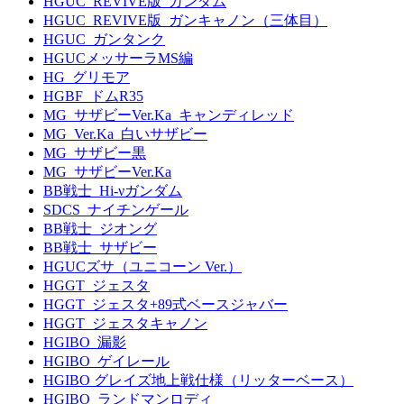
HGUC_REVIVE版_ガンダム
HGUC_REVIVE版_ガンキャノン（三体目）
HGUC_ガンタンク
HGUCメッサーラMS編
HG_グリモア
HGBF_ドムR35
MG_サザビーVer.Ka_キャンディレッド
MG_Ver.Ka_白いサザビー
MG_サザビー黒
MG_サザビーVer.Ka
BB戦士_Hi-νガンダム
SDCS_ナイチンゲール
BB戦士_ジオング
BB戦士_サザビー
HGUCズサ（ユニコーン Ver.）
HGGT_ジェスタ
HGGT_ジェスタ+89式ベースジャバー
HGGT_ジェスタキャノン
HGIBO_漏影
HGIBO_ゲイレール
HGIBO グレイズ地上戦仕様（リッターベース）
HGIBO_ランドマンロディ