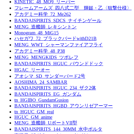
KINETIC_48_MQ9_リーパー
フレームアームズ_四八式二型 輝鎚・乙〈狙撃仕様〉
アカデミー科学_72_Me262
BANDAISPIRITS_SDCS_ナイチンゲール
MENG_造艦師_レキシントン
Monogram_48_MiG15
ハセガワ_72_ブラックバードwithD21B
MENG_WWT_シャーマンファイアフライ
アカデミー科学_48_P38
MENG_MENGKIDS_ツポレフ
BANDAISPIRITS_HGUC_バウンドドック
HGAC_リーオー
アオシマ_SD_サンダーバード2号
AOSHIMA_24_SAMBAR
BANDAISPIRITS_HGUC_234_ザク2体
BANDAISPIRITS_EG_ガンダム
tn_HGIBO_GundamGusion
BANDAISPIRITS_HGBD_アウンリゼアーマー
tn_HGUC_GM_real
HGUC_GM_anime
MENG_造艦師_UボートVII型
BANDAISPIRITS_144_30MM_水中ポルタ