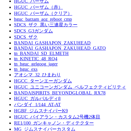
HGUC_バーザム
HGUC_バーザム（赤）
HGUC_バーザム（クリア）
hguc_barzam_aoz_reboot_cmp
SDCS_ザク_黒い三連星カラー
SDCS_G3ガンダム
SDCS_ザク
BANDAI_GASHAPON_ZAKUHEAD
BANDAI_GASHAPON_ZAKUHEAD_GATO
tn_BANDAI_SD_ELMETH
tn_KINETIC_48_RQ4
tn_hguc_gelgoog_jager
tn_hguc_exs
アオシマ_32_ひまわり
HGCC_ターンエーガンダム
HGUC_ユニコーンガンダム_ペルフェクティビリティ
BANDAISPIRITS_BEYONDGLOBAL_RX78
HGUC_ガルバルディβ
バンダイ_1/144_AT-AT
HGBF_ジムスナイパーK9
HGUC_バイアラン・カスタム2号機2体目
RE1/100_ガンキャノン・ディテクター
MG_ジムスナイパーカスタム