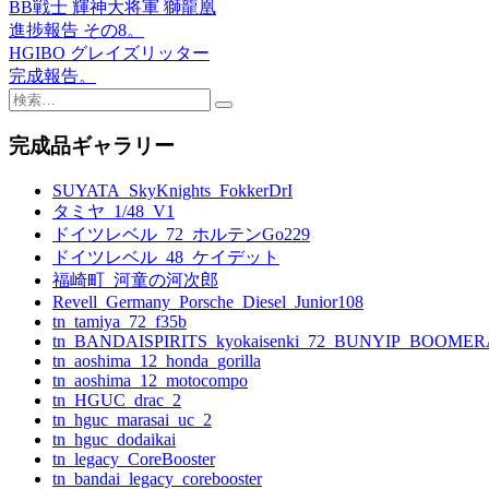
BB戦士 輝神大将軍 獅龍凰
投
進捗報告 その8。
稿
HGIBO グレイズリッター
完成報告。
ナ
検
ビ
索:
完成品ギャラリー
ゲ
ー
SUYATA_SkyKnights_FokkerDrI
タミヤ_1/48_V1
シ
ドイツレベル_72_ホルテンGo229
ョ
ドイツレベル_48_ケイデット
福崎町_河童の河次郎
ン
Revell_Germany_Porsche_Diesel_Junior108
tn_tamiya_72_f35b
tn_BANDAISPIRITS_kyokaisenki_72_BUNYIP_BOOME
tn_aoshima_12_honda_gorilla
tn_aoshima_12_motocompo
tn_HGUC_drac_2
tn_hguc_marasai_uc_2
tn_hguc_dodaikai
tn_legacy_CoreBooster
tn_bandai_legacy_corebooster