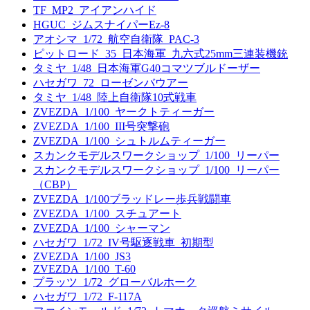
TF_MP2_アイアンハイド
HGUC_ジムスナイパーEz-8
アオシマ_1/72_航空自衛隊_PAC-3
ピットロード_35_日本海軍_九六式25mm三連装機銃
タミヤ_1/48_日本海軍G40コマツブルドーザー
ハセガワ_72_ローゼンバウアー
タミヤ_1/48_陸上自衛隊10式戦車
ZVEZDA_1/100_ヤークトティーガー
ZVEZDA_1/100_III号突撃砲
ZVEZDA_1/100_シュトルムティーガー
スカンクモデルスワークショップ_1/100_リーパー
スカンクモデルスワークショップ_1/100_リーパー
（CBP）
ZVEZDA_1/100ブラッドレー歩兵戦闘車
ZVEZDA_1/100_スチュアート
ZVEZDA_1/100_シャーマン
ハセガワ_1/72_IV号駆逐戦車_初期型
ZVEZDA_1/100_JS3
ZVEZDA_1/100_T-60
プラッツ_1/72_グローバルホーク
ハセガワ_1/72_F-117A