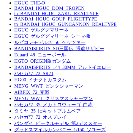
HGUC_THE-O
BANDAI_HGUC_DOM_TROPEN
tn_BANDAI_HGUC_ZAKU_REALTYPE
BANDAI_HGUC_GOUF_FLIGHTTYPE
tn_BANDAI_HGUC_GUNCANNON_REALTYPE
HGUC_ゲルググマリーネ
HGUC_ゲルググマリーネ_シーマ機
ルビコンモデルス_56_ヘッツァー
BANDAISPIRITS_SD三国伝_張遼サザビー
Eduard_48_ニューポール
HGTO_ORIGIN版ガンダム
BANDAISPIRITS_144_30MM_アルトイエロー
ハセガワ_72_SR71
HG00_イナクトカスタム
MENG_WWT_ピンクシャーマン
AIRFIX_72_零戦
MENG_WWT_クリスマスシャーマン
ハセガワ_35_メカトロウィーゴ_白赤
タミヤ_35_旧キットブルムベア
ハセガワ_72_オスプレイ
バンダイ_ビークルモデル_第2デススター
グッドスマイルカンパニー_1/150_ソユーズ