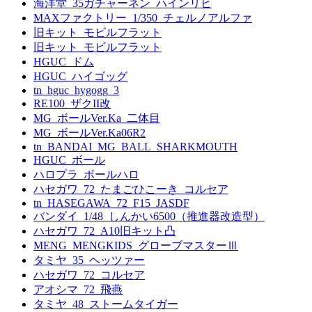
海洋堂_35ガチャーネン_ハインリヒ
MAXファクトリー_1/350_チェルノアルファ
旧キット_モビルフラット
旧キット_モビルフラット
HGUC_ドム
HGUC_ハイゴッグ
tn_hguc_hygogg_3
RE100_ザクII改
MG_ボールVer.Ka_二体目
MG_ボールVer.Ka06R2
tn_BANDAI_MG_BALL_SHARKMOUTH
HGUC_ボール
ハロプラ_ボールハロ
ハセガワ_72_たまごひこーき_コルセア
tn_HASEGAWA_72_F15_JASDF
バンダイ_1/48_しんかい6500（推進器改造型）
ハセガワ_72_A10旧キット凸
MENG_MENGKIDS_グローブマスターⅢ
タミヤ_35_ヘッツァー
ハセガワ_72_コルセア
アオシマ_72_飛燕
タミヤ_48_ストームタイガー