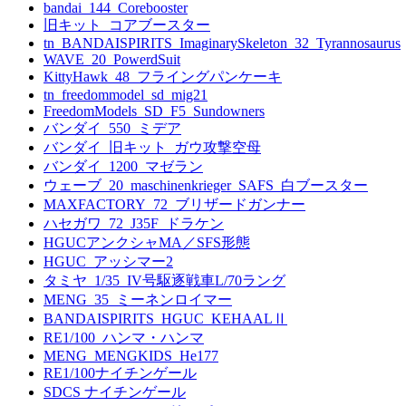
bandai_144_Corebooster
旧キット_コアブースター
tn_BANDAISPIRITS_ImaginarySkeleton_32_Tyrannosaurus
WAVE_20_PowerdSuit
KittyHawk_48_フライングパンケーキ
tn_freedommodel_sd_mig21
FreedomModels_SD_F5_Sundowners
バンダイ_550_ミデア
バンダイ_旧キット_ガウ攻撃空母
バンダイ_1200_マゼラン
ウェーブ_20_maschinenkrieger_SAFS_白ブースター
MAXFACTORY_72_ブリザードガンナー
ハセガワ_72_J35F_ドラケン
HGUCアンクシャMA／SFS形態
HGUC_アッシマー2
タミヤ_1/35_IV号駆逐戦車L/70ラング
MENG_35_ミーネンロイマー
BANDAISPIRITS_HGUC_KEHAALⅡ
RE1/100_ハンマ・ハンマ
MENG_MENGKIDS_He177
RE1/100ナイチンゲール
SDCS ナイチンゲール