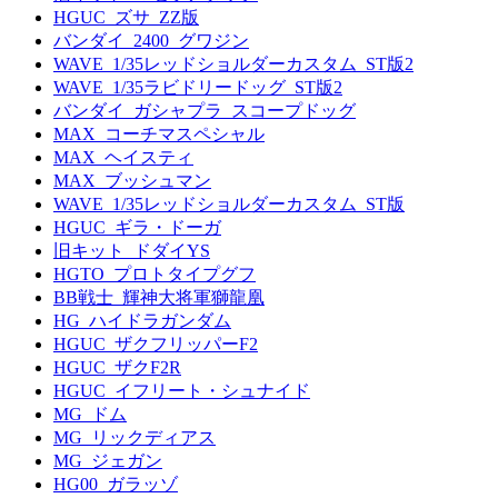
HGUC_ズサ_ZZ版
バンダイ_2400_グワジン
WAVE_1/35レッドショルダーカスタム_ST版2
WAVE_1/35ラビドリードッグ_ST版2
バンダイ_ガシャプラ_スコープドッグ
MAX_コーチマスペシャル
MAX_ヘイスティ
MAX_ブッシュマン
WAVE_1/35レッドショルダーカスタム_ST版
HGUC_ギラ・ドーガ
旧キット_ドダイYS
HGTO_プロトタイプグフ
BB戦士_輝神大将軍獅龍凰
HG_ハイドラガンダム
HGUC_ザクフリッパーF2
HGUC_ザクF2R
HGUC_イフリート・シュナイド
MG_ドム
MG_リックディアス
MG_ジェガン
HG00_ガラッゾ