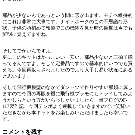
部品が少ないんであっという間に形が出ます。モチベ維持的
にこれは非常に大事です。ナイトホークのこの不思議な形
状、子供の頃初めて報道でこの機体を見た時の衝撃は今でも
鮮明に覚えてますね。
そしてでかいんですよ。
更にこのキットはかっこいい、安い、部品少ないと三拍子揃
ってるんですよ。そして定番品ですので基本的にいつでも買
える。今回再販もされましたのでより入手し易い状況にある
と思います。
そして飛行機模型のなかでダントツで作りやすい部類に属し
ますので今回の再販を機に飛行機プラモにもトライしてみよ
うかしらという方がいらっしゃいましたら、当ブログのF-
117製作記、今回テンポよく連載していきますのでご笑覧い
ただきながら本キットをお楽しみいただけましたら幸いで
す。
コメントを残す