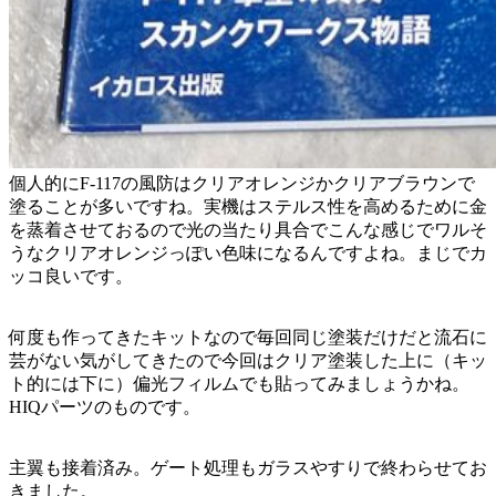
個人的にF-117の風防はクリアオレンジかクリアブラウンで
塗ることが多いですね。実機はステルス性を高めるために金
を蒸着させておるので光の当たり具合でこんな感じでワルそ
うなクリアオレンジっぽい色味になるんですよね。まじでカ
ッコ良いです。
何度も作ってきたキットなので毎回同じ塗装だけだと流石に
芸がない気がしてきたので今回はクリア塗装した上に（キッ
ト的には下に）偏光フィルムでも貼ってみましょうかね。
HIQパーツのものです。
主翼も接着済み。ゲート処理もガラスやすりで終わらせてお
きました。