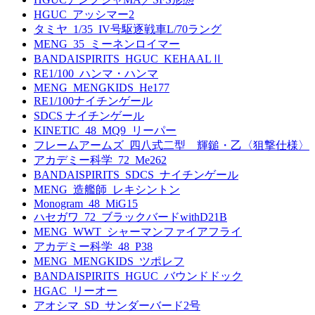
HGUC_アッシマー2
タミヤ_1/35_IV号駆逐戦車L/70ラング
MENG_35_ミーネンロイマー
BANDAISPIRITS_HGUC_KEHAALⅡ
RE1/100_ハンマ・ハンマ
MENG_MENGKIDS_He177
RE1/100ナイチンゲール
SDCS ナイチンゲール
KINETIC_48_MQ9_リーパー
フレームアームズ_四八式二型 輝鎚・乙〈狙撃仕様〉
アカデミー科学_72_Me262
BANDAISPIRITS_SDCS_ナイチンゲール
MENG_造艦師_レキシントン
Monogram_48_MiG15
ハセガワ_72_ブラックバードwithD21B
MENG_WWT_シャーマンファイアフライ
アカデミー科学_48_P38
MENG_MENGKIDS_ツポレフ
BANDAISPIRITS_HGUC_バウンドドック
HGAC_リーオー
アオシマ_SD_サンダーバード2号