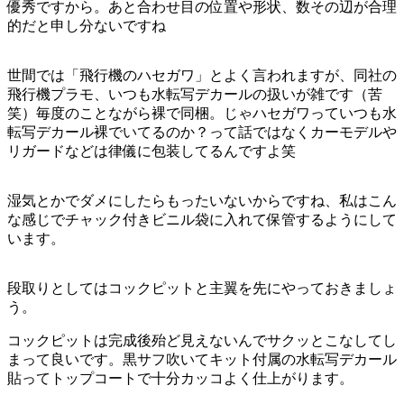
優秀ですから。あと合わせ目の位置や形状、数その辺が合理
的だと申し分ないですね
世間では「飛行機のハセガワ」とよく言われますが、同社の
飛行機プラモ、いつも水転写デカールの扱いが雑です（苦
笑）毎度のことながら裸で同梱。じゃハセガワっていつも水
転写デカール裸でいてるのか？って話ではなくカーモデルや
リガードなどは律儀に包装してるんですよ笑
湿気とかでダメにしたらもったいないからですね、私はこん
な感じでチャック付きビニル袋に入れて保管するようにして
います。
段取りとしてはコックピットと主翼を先にやっておきましょ
う。
コックピットは完成後殆ど見えないんでサクッとこなしてし
まって良いです。黒サフ吹いてキット付属の水転写デカール
貼ってトップコートで十分カッコよく仕上がります。