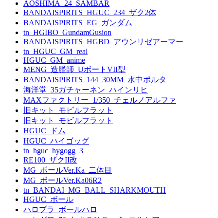
AOSHIMA_24_SAMBAR
BANDAISPIRITS_HGUC_234_ザク2体
BANDAISPIRITS_EG_ガンダム
tn_HGIBO_GundamGusion
BANDAISPIRITS_HGBD_アウンリゼアーマー
tn_HGUC_GM_real
HGUC_GM_anime
MENG_造艦師_UボートVII型
BANDAISPIRITS_144_30MM_水中ポルタ
海洋堂_35ガチャーネン_ハインリヒ
MAXファクトリー_1/350_チェルノアルファ
旧キット_モビルフラット
旧キット_モビルフラット
HGUC_ドム
HGUC_ハイゴッグ
tn_hguc_hygogg_3
RE100_ザクII改
MG_ボールVer.Ka_二体目
MG_ボールVer.Ka06R2
tn_BANDAI_MG_BALL_SHARKMOUTH
HGUC_ボール
ハロプラ_ボールハロ