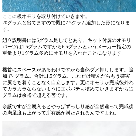
ここに板オモリを取り付けていきます。
20グラムと出てますので既に7.5グラム追加した形になりま
す。
組立説明書には5グラム足してとあり、キット付属のオモリ
パーツは1.5グラムですから6.5グラムというメーカー指定の
重量より1グラム多めにオモリを入れたことになります。
機首にスペースがあるわけですから当然ダメ押しします。追
加で4グラム。合計11.5グラム。これだけ積んだらもう確実
に尻もち着くことなく自立します。更にオモリが完成後外れ
てカラカラならないようにエポパテも積めていきますから12
グラムは余裕で超える筈です。
余談ですが金属入るとやっぱずっしり感が全然違って完成後
の満足度も上がって所有感が満たされるんですよね。