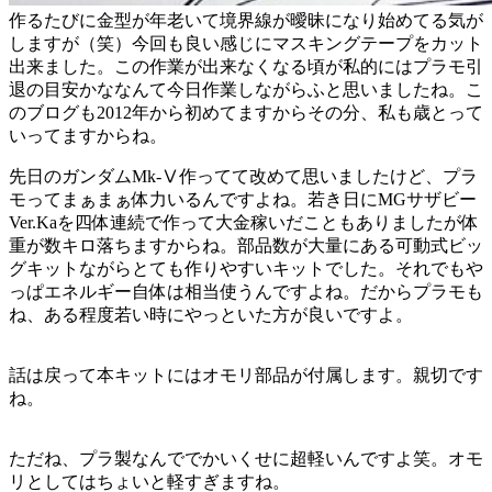
作るたびに金型が年老いて境界線が曖昧になり始めてる気が
しますが（笑）今回も良い感じにマスキングテープをカット
出来ました。この作業が出来なくなる頃が私的にはプラモ引
退の目安かななんて今日作業しながらふと思いましたね。こ
のブログも2012年から初めてますからその分、私も歳とって
いってますからね。
先日のガンダムMk-Ⅴ作ってて改めて思いましたけど、プラ
モってまぁまぁ体力いるんですよね。若き日にMGサザビー
Ver.Kaを四体連続で作って大金稼いだこともありましたが体
重が数キロ落ちますからね。部品数が大量にある可動式ビッ
グキットながらとても作りやすいキットでした。それでもや
っぱエネルギー自体は相当使うんですよね。だからプラモも
ね、ある程度若い時にやっといた方が良いですよ。
話は戻って本キットにはオモリ部品が付属します。親切です
ね。
ただね、プラ製なんででかいくせに超軽いんですよ笑。オモ
リとしてはちょいと軽すぎますね。