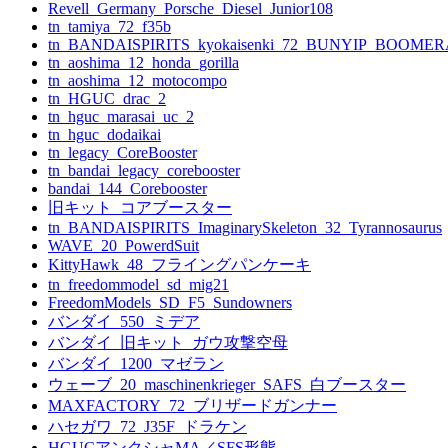
Revell_Germany_Porsche_Diesel_Junior108
tn_tamiya_72_f35b
tn_BANDAISPIRITS_kyokaisenki_72_BUNYIP_BOOME
tn_aoshima_12_honda_gorilla
tn_aoshima_12_motocompo
tn_HGUC_drac_2
tn_hguc_marasai_uc_2
tn_hguc_dodaikai
tn_legacy_CoreBooster
tn_bandai_legacy_corebooster
bandai_144_Corebooster
旧キット_コアブースター
tn_BANDAISPIRITS_ImaginarySkeleton_32_Tyrannosaurus
WAVE_20_PowerdSuit
KittyHawk_48_フライングパンケーキ
tn_freedommodel_sd_mig21
FreedomModels_SD_F5_Sundowners
バンダイ_550_ミデア
バンダイ_旧キット_ガウ攻撃空母
バンダイ_1200_マゼラン
ウェーブ_20_maschinenkrieger_SAFS_白ブースター
MAXFACTORY_72_ブリザードガンナー
ハセガワ_72_J35F_ドラケン
HGUCアンクシャMA／SFS形態