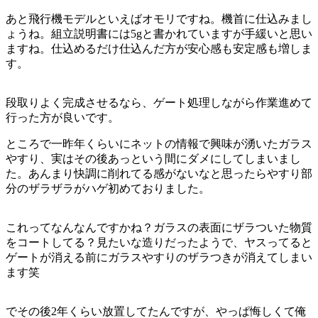
あと飛行機モデルといえばオモリですね。機首に仕込みまし
ょうね。組立説明書には5gと書かれていますが手緩いと思い
ますね。仕込めるだけ仕込んだ方が安心感も安定感も増しま
す。
段取りよく完成させるなら、ゲート処理しながら作業進めて
行った方が良いです。
ところで一昨年くらいにネットの情報で興味が湧いたガラス
やすり、実はその後あっという間にダメにしてしまいまし
た。あんまり快調に削れてる感がないなと思ったらやすり部
分のザラザラがハゲ初めておりました。
これってなんなんですかね？ガラスの表面にザラついた物質
をコートしてる？見たいな造りだったようで、ヤスってると
ゲートが消える前にガラスやすりのザラつきが消えてしまい
ます笑
でその後2年くらい放置してたんですが、やっぱ悔しくて俺