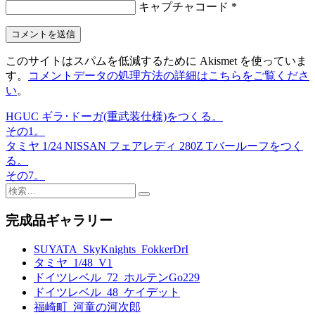
キャプチャコード
*
このサイトはスパムを低減するために Akismet を使っていま
す。
コメントデータの処理方法の詳細はこちらをご覧くださ
い
。
HGUC ギラ･ドーガ(重武装仕様)をつくる。
投
その1。
稿
タミヤ 1/24 NISSAN フェアレディ 280Z Tバールーフをつく
る。
ナ
その7。
ビ
検
索:
ゲ
完成品ギャラリー
ー
SUYATA_SkyKnights_FokkerDrI
シ
タミヤ_1/48_V1
ョ
ドイツレベル_72_ホルテンGo229
ドイツレベル_48_ケイデット
ン
福崎町_河童の河次郎