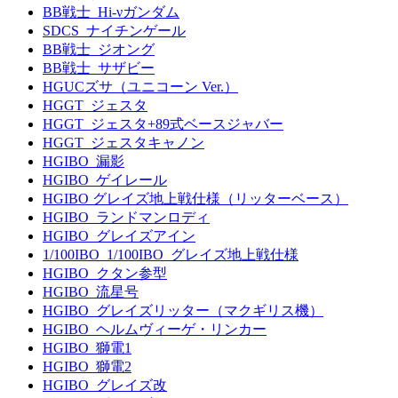
BB戦士_Hi-νガンダム
SDCS_ナイチンゲール
BB戦士_ジオング
BB戦士_サザビー
HGUCズサ（ユニコーン Ver.）
HGGT_ジェスタ
HGGT_ジェスタ+89式ベースジャバー
HGGT_ジェスタキャノン
HGIBO_漏影
HGIBO_ゲイレール
HGIBO グレイズ地上戦仕様（リッターベース）
HGIBO_ランドマンロディ
HGIBO_グレイズアイン
1/100IBO_1/100IBO_グレイズ地上戦仕様
HGIBO_クタン参型
HGIBO_流星号
HGIBO_グレイズリッター（マクギリス機）
HGIBO_ヘルムヴィーゲ・リンカー
HGIBO_獅電1
HGIBO_獅電2
HGIBO_グレイズ改