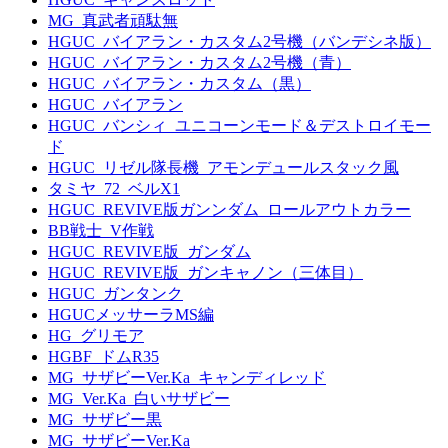
MG_真武者頑駄無
HGUC_バイアラン・カスタム2号機（バンデシネ版）
HGUC_バイアラン・カスタム2号機（青）
HGUC_バイアラン・カスタム（黒）
HGUC_バイアラン
HGUC_バンシィ_ユニコーンモード＆デストロイモー
ド
HGUC_リゼル隊長機_アモンデュールスタック風
タミヤ_72_ベルX1
HGUC_REVIVE版ガンンダム_ロールアウトカラー
BB戦士_V作戦
HGUC_REVIVE版_ガンダム
HGUC_REVIVE版_ガンキャノン（三体目）
HGUC_ガンタンク
HGUCメッサーラMS編
HG_グリモア
HGBF_ドムR35
MG_サザビーVer.Ka_キャンディレッド
MG_Ver.Ka_白いサザビー
MG_サザビー黒
MG_サザビーVer.Ka