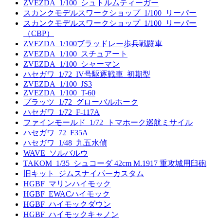
ZVEZDA_1/100_シュトルムティーガー
スカンクモデルスワークショップ_1/100_リーパー
スカンクモデルスワークショップ_1/100_リーパー
（CBP）
ZVEZDA_1/100ブラッドレー歩兵戦闘車
ZVEZDA_1/100_スチュアート
ZVEZDA_1/100_シャーマン
ハセガワ_1/72_IV号駆逐戦車_初期型
ZVEZDA_1/100_JS3
ZVEZDA_1/100_T-60
プラッツ_1/72_グローバルホーク
ハセガワ_1/72_F-117A
ファインモールド_1/72_トマホーク巡航ミサイル
ハセガワ_72_F35A
ハセガワ_1/48_九五水偵
WAVE_ソルバルウ
TAKOM_1/35_シュコーダ 42cm M.1917 重攻城用臼砲
旧キット_ジムスナイパーカスタム
HGBF_マリンハイモック
HGBF_EWACハイモック
HGBF_ハイモックダウン
HGBF_ハイモックキャノン