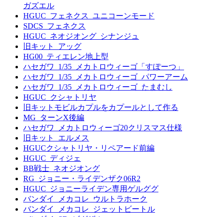
ガズエル
HGUC_フェネクス_ユニコーンモード
SDCS_フェネクス
HGUC_ネオジオング_シナンジュ
旧キット_アッグ
HG00_ティエレン地上型
ハセガワ_1/35_メカトロウィーゴ「すぽーつ」
ハセガワ_1/35_メカトロウィーゴ_パワーアーム
ハセガワ_1/35_メカトロウィーゴ_たまむし
HGUC_クシャトリヤ
旧キットモビルカプルをカプールとして作る
MG_ターンX後編
ハセガワ_メカトロウィーゴ20クリスマス仕様
旧キット_エルメス
HGUCクシャトリヤ・リペアード前編
HGUC_ディジェ
BB戦士_ネオジオング
RG_ジョニー・ライデンザク06R2
HGUC_ジョニーライデン専用ゲルググ
バンダイ_メカコレ_ウルトラホーク
バンダイ_メカコレ_ジェットビートル