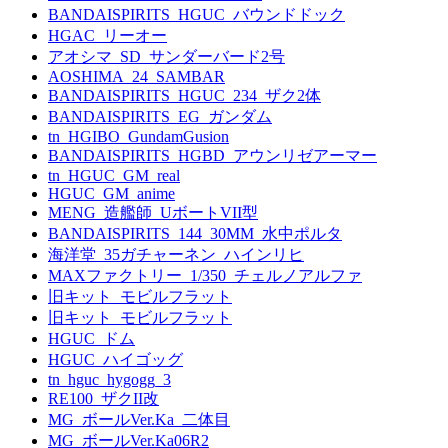
BANDAISPIRITS_HGUC_バウンドドック
HGAC_リーオー
アオシマ_SD_サンダーバード2号
AOSHIMA_24_SAMBAR
BANDAISPIRITS_HGUC_234_ザク2体
BANDAISPIRITS_EG_ガンダム
tn_HGIBO_GundamGusion
BANDAISPIRITS_HGBD_アウンリゼアーマー
tn_HGUC_GM_real
HGUC_GM_anime
MENG_造艦師_UボートVII型
BANDAISPIRITS_144_30MM_水中ポルタ
海洋堂_35ガチャーネン_ハインリヒ
MAXファクトリー_1/350_チェルノアルファ
旧キット_モビルフラット
旧キット_モビルフラット
HGUC_ドム
HGUC_ハイゴッグ
tn_hguc_hygogg_3
RE100_ザクII改
MG_ボールVer.Ka_二体目
MG_ボールVer.Ka06R2