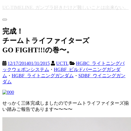
Skip
UC-TIMELINE. ガンプラ好きだけど難しいことは出来ない。
to
main
Toggle
content
navigation
完成！
チームトライファイターズ
GO FIGHT!!!の巻〜。
12/17/2014
01/31/2015
UCTL
HGBC_ライトニングバ
ックウェポンシステム
・
HGBF_ビルドバーニングガンダ
ム
・
HGBF_ライトニングガンダム
・
SDBF_ウイニングガン
ダム
せっかく三体完成しましたのでチームトライファイターズ揃
い踏みご報告であります〜〜〜〜