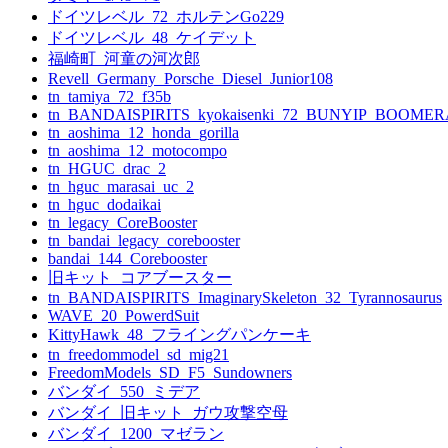
ョ
ドイツレベル_72_ホルテンGo229
ン
ドイツレベル_48_ケイデット
福崎町_河童の河次郎
Revell_Germany_Porsche_Diesel_Junior108
tn_tamiya_72_f35b
tn_BANDAISPIRITS_kyokaisenki_72_BUNYIP_BOOME
tn_aoshima_12_honda_gorilla
tn_aoshima_12_motocompo
tn_HGUC_drac_2
tn_hguc_marasai_uc_2
tn_hguc_dodaikai
tn_legacy_CoreBooster
tn_bandai_legacy_corebooster
bandai_144_Corebooster
旧キット_コアブースター
tn_BANDAISPIRITS_ImaginarySkeleton_32_Tyrannosaurus
WAVE_20_PowerdSuit
KittyHawk_48_フライングパンケーキ
tn_freedommodel_sd_mig21
FreedomModels_SD_F5_Sundowners
バンダイ_550_ミデア
バンダイ_旧キット_ガウ攻撃空母
バンダイ_1200_マゼラン