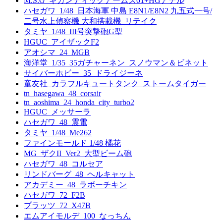
M.S.G_ギガンティックアームズ01+HGアデル
ハセガワ_1/48_日本海軍 中島 E8N1/E8N2 九五式一号/
二号水上偵察機 大和搭載機_リテイク
タミヤ_1/48_III号突撃砲G型
HGUC_アイザックF2
アオシマ_24_MGB
海洋堂_1/35_35ガチャーネン_スノウマン＆ビネット
サイバーホビー_35_ドライジーネ
童友社_カラフルキュートタンク_ストームタイガー
tn_hasegawa_48_corsair
tn_aoshima_24_honda_city_turbo2
HGUC_メッサーラ
ハセガワ_48_震電
タミヤ_1/48_Me262
ファインモールド 1/48 橘花
MG_ザクII_Ver2_大型ビーム砲
ハセガワ_48_コルセア
リンドバーグ_48_ヘルキャット
アカデミー_48_ラボーチキン
ハセガワ_72_F2B
プラッツ_72_X47B
エムアイモルデ_100_なっちん