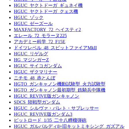
HGUC_ヤクトドーガ_ギュネイ機
HGUC_ヤクトドーガ_クェス機
HGUC_ゾック
HGUC_ゼーズール
MAXFACTORY_72_ヘイスティ2
エレール_72_モラーヌ225
アカデミー科学_72_F15E
ドイツレベル_48_スピットファイアMkII
HGUC_リゲルグ
HG_マジンガーZ
HGUC_サイコガンダム
HGUC_ザクマリナー
ニチモ_48_赤とんぼ
HGTO_ガンキャノン機動試験型_火力試験型
HGTO_ガンキャノン最初期型_鉄騎兵中隊機
HGUC_REVIVE版ガンキャノン
SDCS_陸戦型ガンダム
HGUC_シルヴァ・バレト・サプレッサー
HGUC_REVIVE版ガンダム3
ピットロード_1/35_二十八糎榴弾砲
HGUC_ガルバルディβ+旧キットミキシング_ガズアル