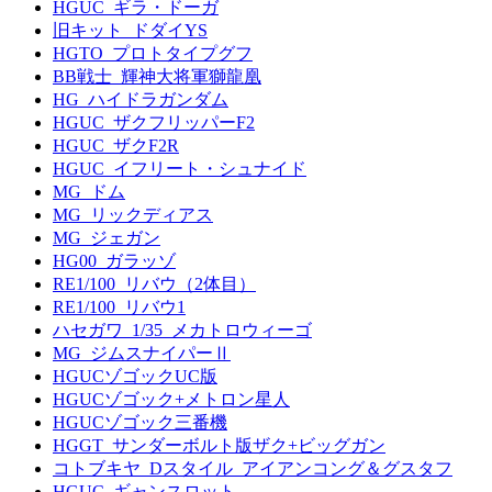
HGUC_ギラ・ドーガ
旧キット_ドダイYS
HGTO_プロトタイプグフ
BB戦士_輝神大将軍獅龍凰
HG_ハイドラガンダム
HGUC_ザクフリッパーF2
HGUC_ザクF2R
HGUC_イフリート・シュナイド
MG_ドム
MG_リックディアス
MG_ジェガン
HG00_ガラッゾ
RE1/100_リバウ（2体目）
RE1/100_リバウ1
ハセガワ_1/35_メカトロウィーゴ
MG_ジムスナイパーⅡ
HGUCゾゴックUC版
HGUCゾゴック+メトロン星人
HGUCゾゴック三番機
HGGT_サンダーボルト版ザク+ビッグガン
コトブキヤ_Dスタイル_アイアンコング＆グスタフ
HGUC_ギャンスロット