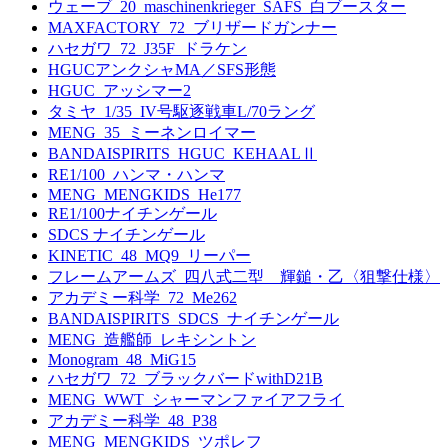
ウェーブ_20_maschinenkrieger_SAFS_白ブースター
MAXFACTORY_72_ブリザードガンナー
ハセガワ_72_J35F_ドラケン
HGUCアンクシャMA／SFS形態
HGUC_アッシマー2
タミヤ_1/35_IV号駆逐戦車L/70ラング
MENG_35_ミーネンロイマー
BANDAISPIRITS_HGUC_KEHAALⅡ
RE1/100_ハンマ・ハンマ
MENG_MENGKIDS_He177
RE1/100ナイチンゲール
SDCS ナイチンゲール
KINETIC_48_MQ9_リーパー
フレームアームズ_四八式二型 輝鎚・乙〈狙撃仕様〉
アカデミー科学_72_Me262
BANDAISPIRITS_SDCS_ナイチンゲール
MENG_造艦師_レキシントン
Monogram_48_MiG15
ハセガワ_72_ブラックバードwithD21B
MENG_WWT_シャーマンファイアフライ
アカデミー科学_48_P38
MENG_MENGKIDS_ツポレフ