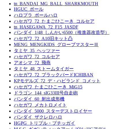
tn_BANDAI_MG_BALL_SHARKMOUTH
HGUC_ボール
ハロプラ_ボールハロ
ハセガワ_72_たまごひこーき_コルセア
tn_HASEGAWA_72_F15_JASDF
バンダイ_1/48_しんかい6500（推進器改造型）
ハセガワ_72_A10旧キット凸
MENG_MENGKIDS_グローブマスターⅢ
タミヤ_35_ヘッツァー
ハセガワ_72_コルセア
アオシマ_72_飛燕
タミヤ_48_ストームタイガー
ハセガワ_72_ブラックバードICHIBAN
KPモデルズ_72_デ・ハビランド_コメット
ハセガワ_たまごひこーき_MiG15
ドラゴン_144_sIG33III号自走砲
バンダイ_60_射出成形機
ハセガワ_メカトロメイト
バンダイ_5000_スターデストロイヤー
バンダイ_ザクレロハロ
HGPG_トリプル・プチッガイ