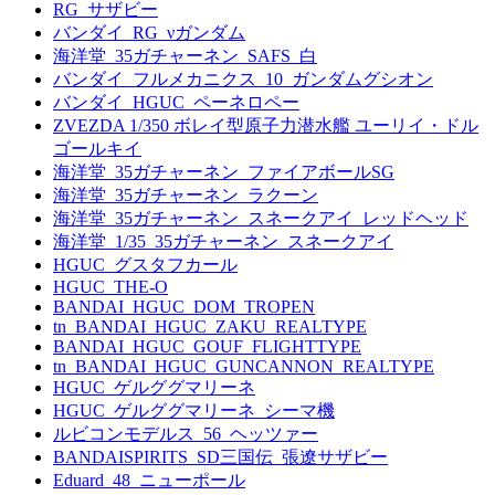
RG_サザビー
バンダイ_RG_νガンダム
海洋堂_35ガチャーネン_SAFS_白
バンダイ_フルメカニクス_10_ガンダムグシオン
バンダイ_HGUC_ペーネロペー
ZVEZDA 1/350 ボレイ型原子力潜水艦 ユーリイ・ドル
ゴールキイ
海洋堂_35ガチャーネン_ファイアボールSG
海洋堂_35ガチャーネン_ラクーン
海洋堂_35ガチャーネン_スネークアイ_レッドヘッド
海洋堂_1/35_35ガチャーネン_スネークアイ
HGUC_グスタフカール
HGUC_THE-O
BANDAI_HGUC_DOM_TROPEN
tn_BANDAI_HGUC_ZAKU_REALTYPE
BANDAI_HGUC_GOUF_FLIGHTTYPE
tn_BANDAI_HGUC_GUNCANNON_REALTYPE
HGUC_ゲルググマリーネ
HGUC_ゲルググマリーネ_シーマ機
ルビコンモデルス_56_ヘッツァー
BANDAISPIRITS_SD三国伝_張遼サザビー
Eduard_48_ニューポール