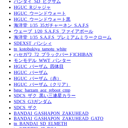
バンダイ_SD_ビグザム
HGUC_Rジャジャ
HGUC_ウーンドウォート
HGUC_ウーンドウォート黒
海洋堂_1/35_35ガチャーネン_S.A.F.S
ウェーブ_1/20_S.A.F.S_ファイアボール
海洋堂_1/35_S.A.F.S_プレミアムミラークローム
SDEXST_バンシィ
tn_kotobukiya_tamotu_white
ハセガワ_72_ブラックバードICHIBAN
モンモデル_WWT_パンター
HGUC_バーザム_四体目
HGUC_バーザム
HGUC_バーザム（赤）
HGUC_バーザム（クリア）
hguc_barzam_aoz_reboot_cmp
SDCS_ザク_黒い三連星カラー
SDCS_G3ガンダム
SDCS_ザク
BANDAI_GASHAPON_ZAKUHEAD
BANDAI_GASHAPON_ZAKUHEAD_GATO
tn_BANDAI_SD_ELMETH