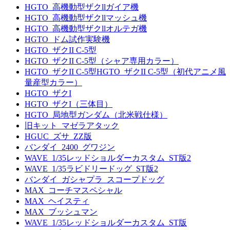
HGTO_高機動型ザクllガイア機
HGTO_高機動型ザクllマッシュ機
HGTO_高機動型ザクllオルテガ機
HGTO_ドム試作実験機
HGTO_ザクII C-5型
HGTO_ザクII C-5型（シャア専用カラー）
HGTO_ザクII C-5型HGTO_ザクII C-5型（初代アニメ風
量産型カラー）
HGTO_ザクI
HGTO_ザクI（三体目）
HGTO_局地型ガンダム（北米戦仕様）
旧キット_マゼラアタック
HGUC_ズサ_ZZ版
バンダイ_2400_グワジン
WAVE_1/35レッドショルダーカスタム_ST版2
WAVE_1/35ラビドリードッグ_ST版2
バンダイ_ガシャプラ_スコープドッグ
MAX_コーチマスペシャル
MAX_ヘイスティ
MAX_ブッシュマン
WAVE_1/35レッドショルダーカスタム_ST版