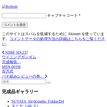
キャプチャコード
*
このサイトはスパムを低減するために Akismet を使っていま
す。
コメントデータの処理方法の詳細はこちらをご覧くださ
い
。
SDBF SD-237
投
ウイニングガンダム
稿
完成報告。
MSN-001M
ナ
百万式
ビ
パチ組みレビューの巻。
検
ゲ
索:
完成品ギャラリー
ー
シ
SUYATA_SkyKnights_FokkerDrI
タミヤ_1/48_V1