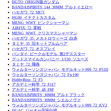
HGTO_ORIGIN版ガンダム
BANDAISPIRITS_144_30MM_アルトイエロー
ハセガワ_72_SR71
HG00_イナクトカスタム
MENG_WWT_ピンクシャーマン
AIRFIX_72_零戦
MENG_WWT_クリスマスシャーマン
ハセガワ_35_メカトロウィーゴ_白赤
タミヤ_35_旧キットブルムベア
ハセガワ_72_オスプレイ
バンダイ_ビークルモデル_第2デススター
グッドスマイルカンパニー_1/150_ソユーズ
タミヤ_72_飛燕
ウォルターソンズジャパン_モデルキット999_72_P51D
ウォルターソンズジャパン_72_Fw190
HobbyBoss_72_F5
アカデミー科学_72_F117
アカデミー科学_48_F8F
BANDAISPIRITS_30MM_アルトブラック
BANDAISPIRITS_30MM_シエルノヴァ
ウォルターソンズジャパン_モデルキット999_72_KV2
HGAC_リーオー宇宙仕様