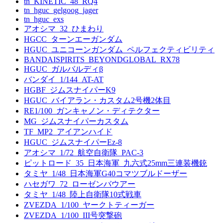
tn_KINETIC_48_RQ4
tn_hguc_gelgoog_jager
tn_hguc_exs
アオシマ_32_ひまわり
HGCC_ターンエーガンダム
HGUC_ユニコーンガンダム_ペルフェクティビリティ
BANDAISPIRITS_BEYONDGLOBAL_RX78
HGUC_ガルバルディβ
バンダイ_1/144_AT-AT
HGBF_ジムスナイパーK9
HGUC_バイアラン・カスタム2号機2体目
RE1/100_ガンキャノン・ディテクター
MG_ジムスナイパーカスタム
TF_MP2_アイアンハイド
HGUC_ジムスナイパーEz-8
アオシマ_1/72_航空自衛隊_PAC-3
ピットロード_35_日本海軍_九六式25mm三連装機銃
タミヤ_1/48_日本海軍G40コマツブルドーザー
ハセガワ_72_ローゼンバウアー
タミヤ_1/48_陸上自衛隊10式戦車
ZVEZDA_1/100_ヤークトティーガー
ZVEZDA_1/100_III号突撃砲