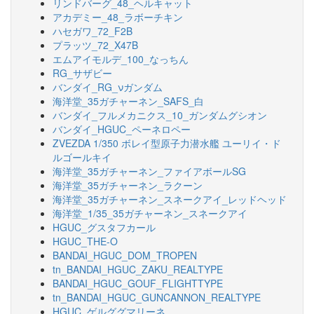
リンドバーグ_48_ヘルキャット
アカデミー_48_ラボーチキン
ハセガワ_72_F2B
プラッツ_72_X47B
エムアイモルデ_100_なっちん
RG_サザビー
バンダイ_RG_νガンダム
海洋堂_35ガチャーネン_SAFS_白
バンダイ_フルメカニクス_10_ガンダムグシオン
バンダイ_HGUC_ペーネロペー
ZVEZDA 1/350 ボレイ型原子力潜水艦 ユーリイ・ド
ルゴールキイ
海洋堂_35ガチャーネン_ファイアボールSG
海洋堂_35ガチャーネン_ラクーン
海洋堂_35ガチャーネン_スネークアイ_レッドヘッド
海洋堂_1/35_35ガチャーネン_スネークアイ
HGUC_グスタフカール
HGUC_THE-O
BANDAI_HGUC_DOM_TROPEN
tn_BANDAI_HGUC_ZAKU_REALTYPE
BANDAI_HGUC_GOUF_FLIGHTTYPE
tn_BANDAI_HGUC_GUNCANNON_REALTYPE
HGUC_ゲルググマリーネ