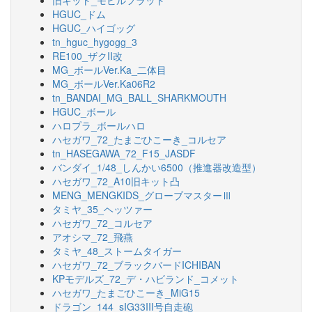
旧キット_モビルフラット
HGUC_ドム
HGUC_ハイゴッグ
tn_hguc_hygogg_3
RE100_ザクII改
MG_ボールVer.Ka_二体目
MG_ボールVer.Ka06R2
tn_BANDAI_MG_BALL_SHARKMOUTH
HGUC_ボール
ハロプラ_ボールハロ
ハセガワ_72_たまごひこーき_コルセア
tn_HASEGAWA_72_F15_JASDF
バンダイ_1/48_しんかい6500（推進器改造型）
ハセガワ_72_A10旧キット凸
MENG_MENGKIDS_グローブマスターⅢ
タミヤ_35_ヘッツァー
ハセガワ_72_コルセア
アオシマ_72_飛燕
タミヤ_48_ストームタイガー
ハセガワ_72_ブラックバードICHIBAN
KPモデルズ_72_デ・ハビランド_コメット
ハセガワ_たまごひこーき_MiG15
ドラゴン_144_sIG33III号自走砲