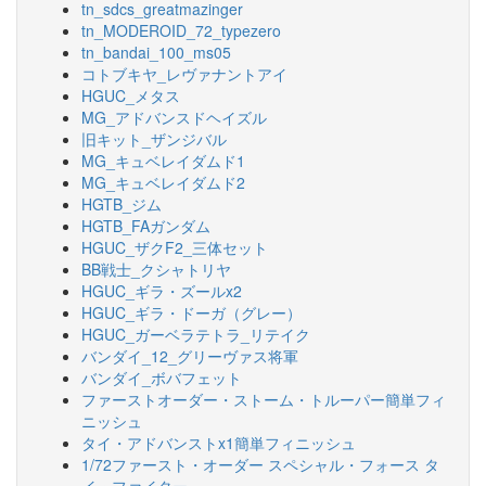
tn_sdcs_greatmazinger
tn_MODEROID_72_typezero
tn_bandai_100_ms05
コトブキヤ_レヴァナントアイ
HGUC_メタス
MG_アドバンスドヘイズル
旧キット_ザンジバル
MG_キュベレイダムド1
MG_キュベレイダムド2
HGTB_ジム
HGTB_FAガンダム
HGUC_ザクF2_三体セット
BB戦士_クシャトリヤ
HGUC_ギラ・ズールx2
HGUC_ギラ・ドーガ（グレー）
HGUC_ガーベラテトラ_リテイク
バンダイ_12_グリーヴァス将軍
バンダイ_ボバフェット
ファーストオーダー・ストーム・トルーパー簡単フィ
ニッシュ
タイ・アドバンストx1簡単フィニッシュ
1/72ファースト・オーダー スペシャル・フォース タ