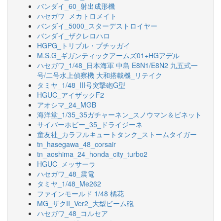
バンダイ_60_射出成形機
ハセガワ_メカトロメイト
バンダイ_5000_スターデストロイヤー
バンダイ_ザクレロハロ
HGPG_トリプル・プチッガイ
M.S.G_ギガンティックアームズ01+HGアデル
ハセガワ_1/48_日本海軍 中島 E8N1/E8N2 九五式一
号/二号水上偵察機 大和搭載機_リテイク
タミヤ_1/48_III号突撃砲G型
HGUC_アイザックF2
アオシマ_24_MGB
海洋堂_1/35_35ガチャーネン_スノウマン＆ビネット
サイバーホビー_35_ドライジーネ
童友社_カラフルキュートタンク_ストームタイガー
tn_hasegawa_48_corsair
tn_aoshima_24_honda_city_turbo2
HGUC_メッサーラ
ハセガワ_48_震電
タミヤ_1/48_Me262
ファインモールド 1/48 橘花
MG_ザクII_Ver2_大型ビーム砲
ハセガワ_48_コルセア