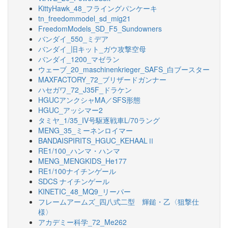
KittyHawk_48_フライングパンケーキ
tn_freedommodel_sd_mig21
FreedomModels_SD_F5_Sundowners
バンダイ_550_ミデア
バンダイ_旧キット_ガウ攻撃空母
バンダイ_1200_マゼラン
ウェーブ_20_maschinenkrieger_SAFS_白ブースター
MAXFACTORY_72_ブリザードガンナー
ハセガワ_72_J35F_ドラケン
HGUCアンクシャMA／SFS形態
HGUC_アッシマー2
タミヤ_1/35_IV号駆逐戦車L/70ラング
MENG_35_ミーネンロイマー
BANDAISPIRITS_HGUC_KEHAALⅡ
RE1/100_ハンマ・ハンマ
MENG_MENGKIDS_He177
RE1/100ナイチンゲール
SDCS ナイチンゲール
KINETIC_48_MQ9_リーパー
フレームアームズ_四八式二型 輝鎚・乙〈狙撃仕
様〉
アカデミー科学_72_Me262