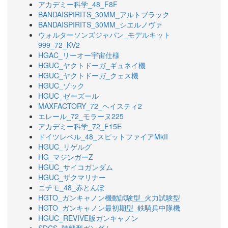
アカデミー科学_48_F8F
BANDAISPIRITS_30MM_アルトブラック
BANDAISPIRITS_30MM_シエルノヴァ
ウォルターソンズジャパン_モデルキット
999_72_KV2
HGAC_リーオー宇宙仕様
HGUC_ヤクトドーガ_ギュネイ機
HGUC_ヤクトドーガ_クェス機
HGUC_ゾック
HGUC_ゼーズール
MAXFACTORY_72_ヘイスティ2
エレール_72_モラーヌ225
アカデミー科学_72_F15E
ドイツレベル_48_スピットファイアMkII
HGUC_リゲルグ
HG_マジンガーZ
HGUC_サイコガンダム
HGUC_ザクマリナー
ニチモ_48_赤とんぼ
HGTO_ガンキャノン機動試験型_火力試験型
HGTO_ガンキャノン最初期型_鉄騎兵中隊機
HGUC_REVIVE版ガンキャノン