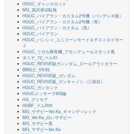
HGUC_ギャンスロット
MG_真武者頑駄無
HGUC_バイアラン・カスタム2号機（バンデシネ版）
HGUC_バイアラン・カスタム2号機（青）
HGUC_バイアラン・カスタム（黒）
HGUC_バイアラン
HGUC_バンシィ_ユニコーンモード＆デストロイモー
ド
HGUC_リゼル隊長機_アモンデュールスタック風
タミヤ_72_ベルX1
HGUC_REVIVE版ガンンダム_ロールアウトカラー
BB戦士_V作戦
HGUC_REVIVE版_ガンダム
HGUC_REVIVE版_ガンキャノン（三体目）
HGUC_ガンタンク
HGUCメッサーラMS編
HG_グリモア
HGBF_ドムR35
MG_サザビーVer.Ka_キャンディレッド
MG_Ver.Ka_白いサザビー
MG_サザビー黒
MG_サザビーVer.Ka