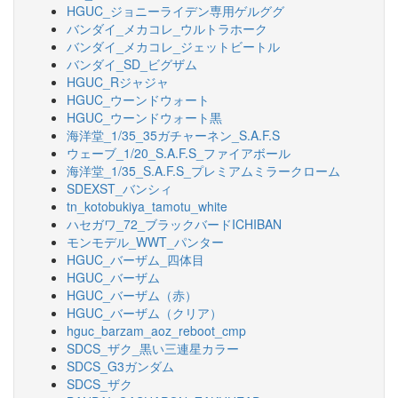
HGUC_ジョニーライデン専用ゲルググ
バンダイ_メカコレ_ウルトラホーク
バンダイ_メカコレ_ジェットビートル
バンダイ_SD_ビグザム
HGUC_Rジャジャ
HGUC_ウーンドウォート
HGUC_ウーンドウォート黒
海洋堂_1/35_35ガチャーネン_S.A.F.S
ウェーブ_1/20_S.A.F.S_ファイアボール
海洋堂_1/35_S.A.F.S_プレミアムミラークローム
SDEXST_バンシィ
tn_kotobukiya_tamotu_white
ハセガワ_72_ブラックバードICHIBAN
モンモデル_WWT_パンター
HGUC_バーザム_四体目
HGUC_バーザム
HGUC_バーザム（赤）
HGUC_バーザム（クリア）
hguc_barzam_aoz_reboot_cmp
SDCS_ザク_黒い三連星カラー
SDCS_G3ガンダム
SDCS_ザク