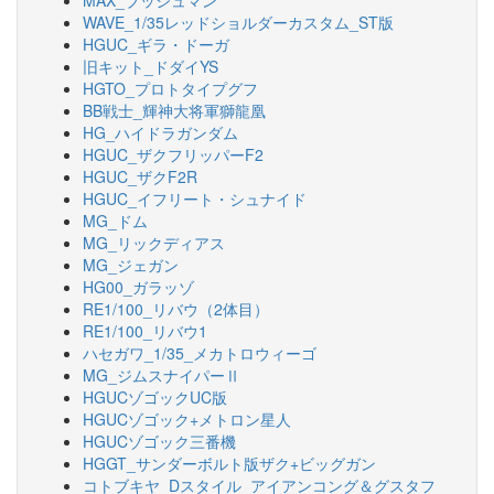
MAX_ブッシュマン
WAVE_1/35レッドショルダーカスタム_ST版
HGUC_ギラ・ドーガ
旧キット_ドダイYS
HGTO_プロトタイプグフ
BB戦士_輝神大将軍獅龍凰
HG_ハイドラガンダム
HGUC_ザクフリッパーF2
HGUC_ザクF2R
HGUC_イフリート・シュナイド
MG_ドム
MG_リックディアス
MG_ジェガン
HG00_ガラッゾ
RE1/100_リバウ（2体目）
RE1/100_リバウ1
ハセガワ_1/35_メカトロウィーゴ
MG_ジムスナイパーⅡ
HGUCゾゴックUC版
HGUCゾゴック+メトロン星人
HGUCゾゴック三番機
HGGT_サンダーボルト版ザク+ビッグガン
コトブキヤ_Dスタイル_アイアンコング＆グスタフ