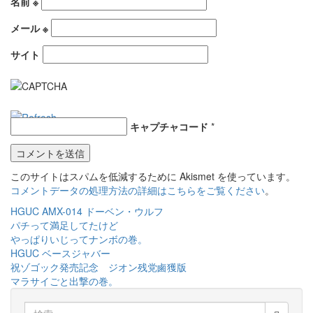
名前
※
メール
※
サイト
キャプチャコード
*
このサイトはスパムを低減するために Akismet を使っています。
コメントデータの処理方法の詳細はこちらをご覧ください
。
投
HGUC AMX-014 ドーベン・ウルフ
パチって満足してたけど
稿
やっぱりいじってナンボの巻。
ナ
HGUC ベースジャバー
祝ゾゴック発売記念 ジオン残党鹵獲版
ビ
マラサイごと出撃の巻。
ゲ
検