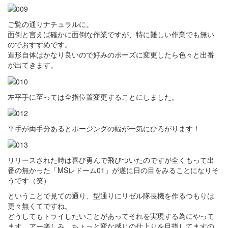
ご覧の通りナチュラルに。
面倒と言えば確かに面倒な作業ですが、特に難しい作業でも無い
のでおすすめです。
造形自体はかなり良いので好みのポーズに変更したら色々と出番
が出てきます。
左平手に至っては全指位置変更することにしました。
平手が両手分あるとポージングの幅が一気にひろがります！
リリースされた時は喜び勇んで飛びついたのですが全くもって出
番の無かった「MSレドーム01」が遂に日の目をみることになりそ
うです（笑）
ということで見ての通り、型通りにリゼル隊長機を作るつもりは
更々無くてですね。
どうしてもトライしたいことがあってそれを実現する為にやって
ます。アー楽しみ。ちょっと変な感じの仕上りを目指してますの