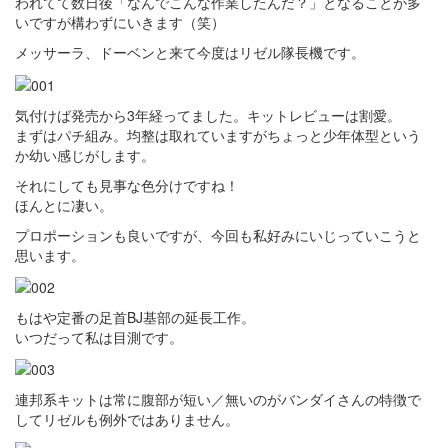
われてて数日後「なんでこんな作業したんだ？」となることが多
いですが構わずにいきます（笑）
メッサーラ、ドーベンと来て今度はリゼル隊長機です。
気付けば発売から3年経ってました。キットレビューは割愛。
まずはパチ組み。均整は取れていますがちょっと少年体型という
か幼い感じがします。
それにしても見事な色分けですね！
ほんとに凄い。
プロポーションも良いですが、今回も私好みにいじっていこうと
思います。
もはや定番の足首BJ基部の延長工作。
いつだって私は目測です。
連邦系キットは常に腹部が短い／無いのがバンダイさんの特徴で
してリゼルも例外ではありません。