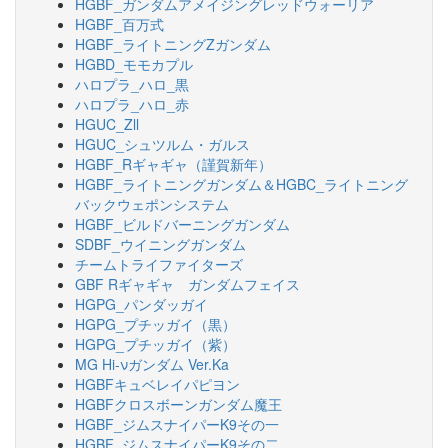
HGBF_ガンダムアメイジングレッドウォーリア
HGBF_百万式
HGBF_ライトニングZガンダム
HGBD_モモカプル
ハロプラ_ハロ_黒
ハロプラ_ハロ_赤
HGUC_Zll
HGUC_シュツルム・ガルス
HGBF_Rギャギャ（謹賀新年）
HGBF_ライトニングガンダム＆HGBC_ライトニング
バックウェポンシステム
HGBF_ビルドバーニングガンダム
SDBF_ウイニングガンダム
チームトライファイターズ
GBF Rギャギャ ガンダムフェイス
HGPG_パンダッガイ
HGPG_プチッガイ（黒）
HGPG_プチッガイ（紫）
MG Hi-νガンダム Ver.Ka
HGBFキュベレイパピヨン
HGBFクロスボーンガンダム魔王
HGBF_ジムスナイパーK9その一
HGBF_ジムスナイパーK9その二