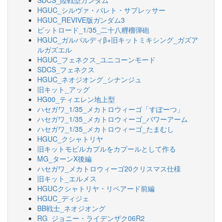
SDCS_陸戦型ガンダム
HGUC_シルヴァ・バレト・サプレッサー
HGUC_REVIVE版ガンダム3
ピットロード_1/35_二十八糎榴弾砲
HGUC_ガルバルディβ+旧キットミキシング_ガズア
ルガズエル
HGUC_フェネクス_ユニコーンモード
SDCS_フェネクス
HGUC_ネオジオング_シナンジュ
旧キット_アッグ
HG00_ティエレン地上型
ハセガワ_1/35_メカトロウィーゴ「すぽーつ」
ハセガワ_1/35_メカトロウィーゴ_パワーアーム
ハセガワ_1/35_メカトロウィーゴ_たまむし
HGUC_クシャトリヤ
旧キットモビルカプルをカプールとして作る
MG_ターンX後編
ハセガワ_メカトロウィーゴ20クリスマス仕様
旧キット_エルメス
HGUCクシャトリヤ・リペアード前編
HGUC_ディジェ
BB戦士_ネオジオング
RG_ジョニー・ライデンザク06R2