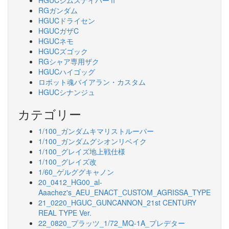
HGUCジムスナイパーⅡ
RGガンダム
HGUCドライセン
HGUCガザC
HGUCネモ
HGUCズゴック
RGシャア専用ザク
HGUCハイゴッグ
ロボット魂バイアラン・カスタム
HGUCシナンジュ
カテゴリー
1/100_ガンダムキマリストルーパー
1/100_ガンダムグシオンリベイク
1/100_グレイズ地上戦仕様
1/100_グレイズ改
1/60_ゲルググキャノン
20_0412_HG00_al-
Aaachez's_AEU_ENACT_CUSTOM_AGRISSA_TYPE
21_0220_HGUC_GUNCANNON_21st CENTURY
REAL TYPE Ver.
22_0820_プラッツ_1/72_MQ-1A_プレデター