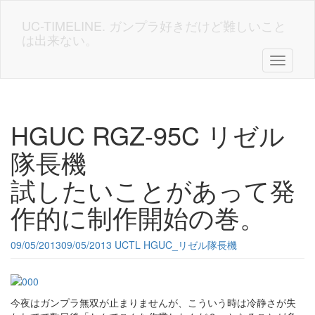
Skip
to
UC-TIMELINE. ガンプラ好きだけど難しいこと
main
は出来ない。
content
Toggle n
HGUC RGZ-95C リゼル
隊長機
試したいことがあって発
作的に制作開始の巻。
09/05/2013
09/05/2013
UCTL
HGUC_リゼル隊長機
今夜はガンプラ無双が止まりませんが、こういう時は冷静さが失