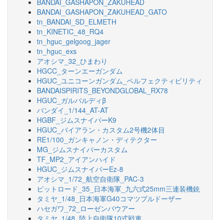
BANDAI_GASHAPON_ZAKUHEAD
BANDAI_GASHAPON_ZAKUHEAD_GATO
tn_BANDAI_SD_ELMETH
tn_KINETIC_48_RQ4
tn_hguc_gelgoog_jager
tn_hguc_exs
アオシマ_32_ひまわり
HGCC_ターンエーガンダム
HGUC_ユニコーンガンダム_ペルフェクティビリティ
BANDAISPIRITS_BEYONDGLOBAL_RX78
HGUC_ガルバルディβ
バンダイ_1/144_AT-AT
HGBF_ジムスナイパーK9
HGUC_バイアラン・カスタム2号機2体目
RE1/100_ガンキャノン・ディテクター
MG_ジムスナイパーカスタム
TF_MP2_アイアンハイド
HGUC_ジムスナイパーEz-8
アオシマ_1/72_航空自衛隊_PAC-3
ピットロード_35_日本海軍_九六式25mm三連装機銃
タミヤ_1/48_日本海軍G40コマツブルドーザー
ハセガワ_72_ローゼンバウアー
タミヤ_1/48_陸上自衛隊10式戦車