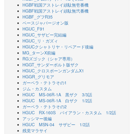
HGBF戦国アストレイ頑駄無壱番機
HGBF戦国アストレイ頑駄無弐番機
HGBF_グフR35
ベースジャバージオン版
HGUC_F91
HGUC_サザビー完結編
HGUC_リ・ガズィ
HGUCクシャトリヤ・リペアード後編
MG_ターンX前編
RGズゴック（シャア専用）
HGGT_サンダーボルト版ザク
HGUC_クロスボーンガンダムX1
HGGR_グリモア
ガーベラ・テトラその1
ジム・カスタム
HGUC MS-06R-1A 黒ザク 3/3話
HGUC MS-06R-1A 白ザク 1/2話
ガーベラ・テトラその2
HGUC RX-160S バイアラン・カスタム 1/2話
アッシマー後編
HGUC MSN-04 サザビー 1/2話
残党マラサイ