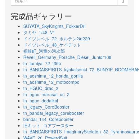
ー
索:
完成品ギャラリー
シ
ョ
SUYATA_SkyKnights_FokkerDrI
タミヤ_1/48_V1
ン
ドイツレベル_72_ホルテンGo229
ドイツレベル_48_ケイデット
福崎町_河童の河次郎
Revell_Germany_Porsche_Diesel_Junior108
tn_tamiya_72_f35b
tn_BANDAISPIRITS_kyokaisenki_72_BUNYIP_BOOMERA
tn_aoshima_12_honda_gorilla
tn_aoshima_12_motocompo
tn_HGUC_drac_2
tn_hguc_marasai_uc_2
tn_hguc_dodaikai
tn_legacy_CoreBooster
tn_bandai_legacy_corebooster
bandai_144_Corebooster
旧キット_コアブースター
tn_BANDAISPIRITS_ImaginarySkeleton_32_Tyrannosauru
WAVE_20_PowerdSuit