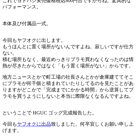
これでヨドバシ実売価格税込800円台ですからね。驚異的な
パフォーマンス。
本体及び付属品一式。
今回もヤフオクに出します。
もうほんとに置く場所がないんですよね。寂しいですが仕方
ない。
積む場所もなく、最近めっきりプラモ買わなくなったのは情
熱が尽きたからではなく「もう置く場所がない」からです。
地方ニュースとかで町工場の社長さんとかが倉庫建ててそこ
にプラモが何千個と積まれていたりしてるのを見たことがあ
りますがどこかで「完成までにかかる時間」から逆算してプ
ラモを買うようにしないと本当に際限なくなるんですよね。
ということで HGUC ゴッグ完成報告した。
今回も
ヤフオクに出品
致しました。何卒宜しくお願い申し上
げます。