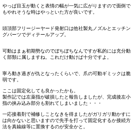
やっぱ目玉が動くと表情の幅が一気に広がりますので面倒で
もやれそうな時はやっといた方が良いです。
頭頂部フリージーヤード発射口は他社製丸ノズルとエッチン
グパーツでディテールアップ。
可動はまぁ初期勢なのでぼちぼちなんですが私的には充分動
く部類に属しますね。これだけ動けば十分ですよ。
寧ろ動き過ぎが仇となったくらいで、爪の可動ギミックは脆
弱です。
ここは固定化しても良かったかも。
製作記では左薬指が破損したと報告しましたが、完成後左小
指の挟み込み部分も割れてしまいました・・・
一応接着剤で補修しことなきを得ましたがガリガリ動かすに
は向かないと思いますので先手を打って固定化するか接続方
法を真鍮線等に置換するのが安全かと。