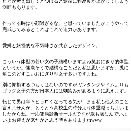
だとか考え出してどつぼると途端に難易度が上がってしまう
側面もあります。
作ってる時は小顔過ぎるな、と思っていましたがこうやって
完成してみるとこれはこれで迫力があります。
愛嬌と妖怪的な不気味さが共存したデザイン。
こういう体型の若い女の子結構いますよね笑おにぎり的体型
というか。健康そうで結構なことだと私は思いますが。兎に
角このどすこいおにぎり型女子多いですよね。
別に揶揄するつもりはないのですがガンタンクやドムよりも
ゴッグ女子の方が日本人には馴染みがあるように思えます。
転じて男は年々ヒョロくなってる気が…まぁ私も他人のこと
言えませんが。とうとう高校生の時分より体重減っちまいま
したからね。一応健康診断オールAですが歳も歳なんでいよ
いよお迎えが来たかと思う時もありますねwww