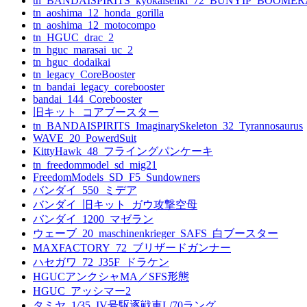
tn_BANDAISPIRITS_kyokaisenki_72_BUNYIP_BOOME
tn_aoshima_12_honda_gorilla
tn_aoshima_12_motocompo
tn_HGUC_drac_2
tn_hguc_marasai_uc_2
tn_hguc_dodaikai
tn_legacy_CoreBooster
tn_bandai_legacy_corebooster
bandai_144_Corebooster
旧キット_コアブースター
tn_BANDAISPIRITS_ImaginarySkeleton_32_Tyrannosaurus
WAVE_20_PowerdSuit
KittyHawk_48_フライングパンケーキ
tn_freedommodel_sd_mig21
FreedomModels_SD_F5_Sundowners
バンダイ_550_ミデア
バンダイ_旧キット_ガウ攻撃空母
バンダイ_1200_マゼラン
ウェーブ_20_maschinenkrieger_SAFS_白ブースター
MAXFACTORY_72_ブリザードガンナー
ハセガワ_72_J35F_ドラケン
HGUCアンクシャMA／SFS形態
HGUC_アッシマー2
タミヤ_1/35_IV号駆逐戦車L/70ラング