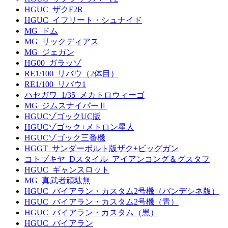
HGUC_ザクF2R
HGUC_イフリート・シュナイド
MG_ドム
MG_リックディアス
MG_ジェガン
HG00_ガラッゾ
RE1/100_リバウ（2体目）
RE1/100_リバウ1
ハセガワ_1/35_メカトロウィーゴ
MG_ジムスナイパーⅡ
HGUCゾゴックUC版
HGUCゾゴック+メトロン星人
HGUCゾゴック三番機
HGGT_サンダーボルト版ザク+ビッグガン
コトブキヤ_Dスタイル_アイアンコング＆グスタフ
HGUC_ギャンスロット
MG_真武者頑駄無
HGUC_バイアラン・カスタム2号機（バンデシネ版）
HGUC_バイアラン・カスタム2号機（青）
HGUC_バイアラン・カスタム（黒）
HGUC_バイアラン