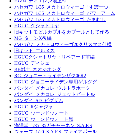
HG00_ティエレン地上型
ハセガワ_1/35_メカトロウィーゴ「すぽーつ」
ハセガワ_1/35_メカトロウィーゴ_パワーアーム
ハセガワ_1/35_メカトロウィーゴ_たまむし
HGUC_クシャトリヤ
旧キットモビルカプルをカプールとして作る
MG_ターンX後編
ハセガワ_メカトロウィーゴ20クリスマス仕様
旧キット_エルメス
HGUCクシャトリヤ・リペアード前編
HGUC_ディジェ
BB戦士_ネオジオング
RG_ジョニー・ライデンザク06R2
HGUC_ジョニーライデン専用ゲルググ
バンダイ_メカコレ_ウルトラホーク
バンダイ_メカコレ_ジェットビートル
バンダイ_SD_ビグザム
HGUC_Rジャジャ
HGUC_ウーンドウォート
HGUC_ウーンドウォート黒
海洋堂_1/35_35ガチャーネン_S.A.F.S
ウェーブ_1/20_S.A.F.S_ファイアボール