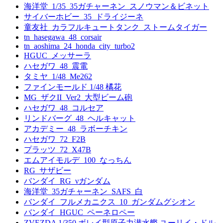
海洋堂_1/35_35ガチャーネン_スノウマン＆ビネット
サイバーホビー_35_ドライジーネ
童友社_カラフルキュートタンク_ストームタイガー
tn_hasegawa_48_corsair
tn_aoshima_24_honda_city_turbo2
HGUC_メッサーラ
ハセガワ_48_震電
タミヤ_1/48_Me262
ファインモールド 1/48 橘花
MG_ザクII_Ver2_大型ビーム砲
ハセガワ_48_コルセア
リンドバーグ_48_ヘルキャット
アカデミー_48_ラボーチキン
ハセガワ_72_F2B
プラッツ_72_X47B
エムアイモルデ_100_なっちん
RG_サザビー
バンダイ_RG_νガンダム
海洋堂_35ガチャーネン_SAFS_白
バンダイ_フルメカニクス_10_ガンダムグシオン
バンダイ_HGUC_ペーネロペー
ZVEZDA 1/350 ボレイ型原子力潜水艦 ユーリイ・ドル