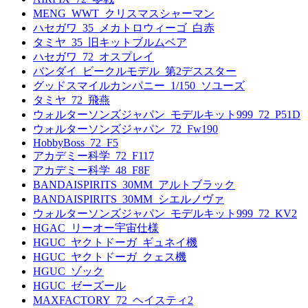
MENG_WWT_クリスマスシャーマン
ハセガワ_35_メカトロウィーゴ_白赤
タミヤ_35_旧キットブルムベア
ハセガワ_72_オスプレイ
バンダイ_ビークルモデル_第2デススター
グッドスマイルカンパニー_1/150_ソユーズ
タミヤ_72_飛燕
ウォルターソンズジャパン_モデルキット999_72_P51D
ウォルターソンズジャパン_72_Fw190
HobbyBoss_72_F5
アカデミー科学_72_F117
アカデミー科学_48_F8F
BANDAISPIRITS_30MM_アルトブラック
BANDAISPIRITS_30MM_シエルノヴァ
ウォルターソンズジャパン_モデルキット999_72_KV2
HGAC_リーオー宇宙仕様
HGUC_ヤクトドーガ_ギュネイ機
HGUC_ヤクトドーガ_クェス機
HGUC_ゾック
HGUC_ゼーズール
MAXFACTORY_72_ヘイスティ2