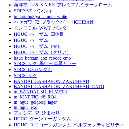
海洋堂_1/35_S.A.F.S_プレミアムミラークローム
SDEXST_バンシィ
tn_kotobukiya_tamotu_white
ハセガワ_72_ブラックバードICHIBAN
モンモデル_WWT_パンター
HGUC_バーザム_四体目
HGUC_バーザム
HGUC_バーザム（赤）
HGUC_バーザム（クリア）
hguc_barzam_aoz_reboot_cmp
SDCS_ザク_黒い三連星カラー
SDCS_G3ガンダム
SDCS_ザク
BANDAI_GASHAPON_ZAKUHEAD
BANDAI_GASHAPON_ZAKUHEAD_GATO
tn_BANDAI_SD_ELMETH
tn_KINETIC_48_RQ4
tn_hguc_gelgoog_jager
tn_hguc_exs
アオシマ_32_ひまわり
HGCC_ターンエーガンダム
HGUC_ユニコーンガンダム_ペルフェクティビリティ