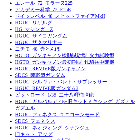
エレール_72_モラーヌ225
アカデミー科学_72_F15E
ドイツレベル_48_スピットファイアMkII
HGUC_リゲルグ
HG_マジンガーZ
HGUC_サイコガンダム
HGUC_ザクマリナー
ニチモ_48_赤とんぼ
HGTO_ガンキャノン機動試験型_火力試験型
HGTO_ガンキャノン最初期型_鉄騎兵中隊機
HGUC_REVIVE版ガンキャノン
SDCS_陸戦型ガンダム
HGUC_シルヴァ・バレト・サプレッサー
HGUC_REVIVE版ガンダム3
ピットロード_1/35_二十八糎榴弾砲
HGUC_ガルバルディβ+旧キットミキシング_ガズアル
ガズエル
HGUC_フェネクス_ユニコーンモード
SDCS_フェネクス
HGUC_ネオジオング_シナンジュ
旧キット_アッグ