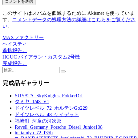
このサイトはスパムを低減するために Akismet を使っていま
す。
コメントデータの処理方法の詳細はこちらをご覧くださ
い
。
MAXファクトリー
投
ヘイスティ
稿
進捗報告。
HGUC バイアラン・カスタム2号機
ナ
完成報告。
ビ
検
索:
ゲ
完成品ギャラリー
ー
SUYATA_SkyKnights_FokkerDrI
シ
タミヤ_1/48_V1
ョ
ドイツレベル_72_ホルテンGo229
ドイツレベル_48_ケイデット
ン
福崎町_河童の河次郎
Revell_Germany_Porsche_Diesel_Junior108
tn_tamiya_72_f35b