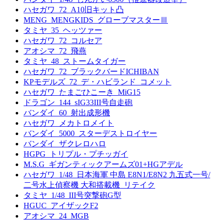
ハセガワ_72_A10旧キット凸
MENG_MENGKIDS_グローブマスターⅢ
タミヤ_35_ヘッツァー
ハセガワ_72_コルセア
アオシマ_72_飛燕
タミヤ_48_ストームタイガー
ハセガワ_72_ブラックバードICHIBAN
KPモデルズ_72_デ・ハビランド_コメット
ハセガワ_たまごひこーき_MiG15
ドラゴン_144_sIG33III号自走砲
バンダイ_60_射出成形機
ハセガワ_メカトロメイト
バンダイ_5000_スターデストロイヤー
バンダイ_ザクレロハロ
HGPG_トリプル・プチッガイ
M.S.G_ギガンティックアームズ01+HGアデル
ハセガワ_1/48_日本海軍 中島 E8N1/E8N2 九五式一号/
二号水上偵察機 大和搭載機_リテイク
タミヤ_1/48_III号突撃砲G型
HGUC_アイザックF2
アオシマ_24_MGB