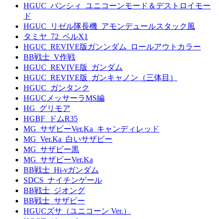
HGUC_バンシィ_ユニコーンモード＆デストロイモー
ド
HGUC_リゼル隊長機_アモンデュールスタック風
タミヤ_72_ベルX1
HGUC_REVIVE版ガンンダム_ロールアウトカラー
BB戦士_V作戦
HGUC_REVIVE版_ガンダム
HGUC_REVIVE版_ガンキャノン（三体目）
HGUC_ガンタンク
HGUCメッサーラMS編
HG_グリモア
HGBF_ドムR35
MG_サザビーVer.Ka_キャンディレッド
MG_Ver.Ka_白いサザビー
MG_サザビー黒
MG_サザビーVer.Ka
BB戦士_Hi-νガンダム
SDCS_ナイチンゲール
BB戦士_ジオング
BB戦士_サザビー
HGUCズサ（ユニコーン Ver.）