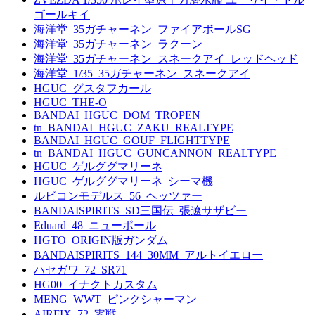
ゴールキイ
海洋堂_35ガチャーネン_ファイアボールSG
海洋堂_35ガチャーネン_ラクーン
海洋堂_35ガチャーネン_スネークアイ_レッドヘッド
海洋堂_1/35_35ガチャーネン_スネークアイ
HGUC_グスタフカール
HGUC_THE-O
BANDAI_HGUC_DOM_TROPEN
tn_BANDAI_HGUC_ZAKU_REALTYPE
BANDAI_HGUC_GOUF_FLIGHTTYPE
tn_BANDAI_HGUC_GUNCANNON_REALTYPE
HGUC_ゲルググマリーネ
HGUC_ゲルググマリーネ_シーマ機
ルビコンモデルス_56_ヘッツァー
BANDAISPIRITS_SD三国伝_張遼サザビー
Eduard_48_ニューポール
HGTO_ORIGIN版ガンダム
BANDAISPIRITS_144_30MM_アルトイエロー
ハセガワ_72_SR71
HG00_イナクトカスタム
MENG_WWT_ピンクシャーマン
AIRFIX_72_零戦