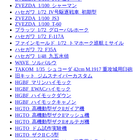
ZVEZDA_1/100_シャーマン
ハセガワ_1/72_IV号駆逐戦車_初期型
ZVEZDA_1/100_JS3
ZVEZDA_1/100_T-60
プラッツ_1/72_グローバルホーク
ハセガワ_1/72_F-117A
ファインモールド_1/72_トマホーク巡航ミサイル
ハセガワ_72_F35A
ハセガワ_1/48_九五水偵
WAVE_ソルバルウ
TAKOM_1/35_シュコーダ 42cm M.1917 重攻城用臼砲
旧キット_ジムスナイパーカスタム
HGBF_マリンハイモック
HGBF_EWACハイモック
HGBF_ハイモックダウン
HGBF_ハイモックキャノン
HGTO_高機動型ザクllガイア機
HGTO_高機動型ザクllマッシュ機
HGTO_高機動型ザクllオルテガ機
HGTO_ドム試作実験機
HGTO_ザクII C-5型