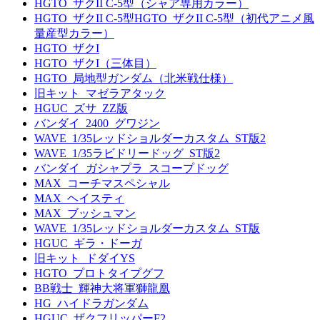
HGTO_ザクII C-5型（シャア専用カラー）
HGTO_ザクII C-5型HGTO_ザクII C-5型（初代アニメ風
量産型カラー）
HGTO_ザクI
HGTO_ザクI（三体目）
HGTO_局地型ガンダム（北米戦仕様）
旧キット_マゼラアタック
HGUC_ズサ_ZZ版
バンダイ_2400_グワジン
WAVE_1/35レッドショルダーカスタム_ST版2
WAVE_1/35ラビドリードッグ_ST版2
バンダイ_ガシャプラ_スコープドッグ
MAX_コーチマスペシャル
MAX_ヘイスティ
MAX_ブッシュマン
WAVE_1/35レッドショルダーカスタム_ST版
HGUC_ギラ・ドーガ
旧キット_ドダイYS
HGTO_プロトタイプグフ
BB戦士_輝神大将軍獅龍凰
HG_ハイドラガンダム
HGUC_ザクフリッパーF2