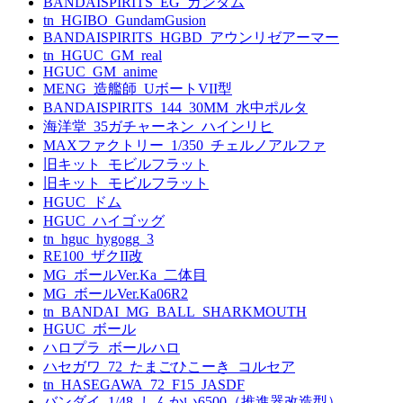
BANDAISPIRITS_EG_ガンダム
tn_HGIBO_GundamGusion
BANDAISPIRITS_HGBD_アウンリゼアーマー
tn_HGUC_GM_real
HGUC_GM_anime
MENG_造艦師_UボートVII型
BANDAISPIRITS_144_30MM_水中ポルタ
海洋堂_35ガチャーネン_ハインリヒ
MAXファクトリー_1/350_チェルノアルファ
旧キット_モビルフラット
旧キット_モビルフラット
HGUC_ドム
HGUC_ハイゴッグ
tn_hguc_hygogg_3
RE100_ザクII改
MG_ボールVer.Ka_二体目
MG_ボールVer.Ka06R2
tn_BANDAI_MG_BALL_SHARKMOUTH
HGUC_ボール
ハロプラ_ボールハロ
ハセガワ_72_たまごひこーき_コルセア
tn_HASEGAWA_72_F15_JASDF
バンダイ_1/48_しんかい6500（推進器改造型）