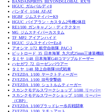
BANDAISPIRITS_BEYONDGLOBAL_RX78
HGUC_ガルバルディβ
バンダイ_1/144_AT-AT
HGBF_ジムスナイパーK9
HGUC_バイアラン・カスタム2号機2体目
RE1/100_ガンキャノン・ディテクター
MG_ジムスナイパーカスタム
TF_MP2_アイアンハイド
HGUC_ジムスナイパーEz-8
アオシマ_1/72_航空自衛隊_PAC-3
ピットロード_35_日本海軍_九六式25mm三連装機銃
タミヤ_1/48_日本海軍G40コマツブルドーザー
ハセガワ_72_ローゼンバウアー
タミヤ_1/48_陸上自衛隊10式戦車
ZVEZDA_1/100_ヤークトティーガー
ZVEZDA_1/100_III号突撃砲
ZVEZDA_1/100_シュトルムティーガー
スカンクモデルスワークショップ_1/100_リーパー
スカンクモデルスワークショップ_1/100_リーパー
（CBP）
ZVEZDA_1/100ブラッドレー歩兵戦闘車
ZVEZDA_1/100_スチュアート