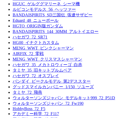
HGUC_ゲルググマリーネ_シーマ機
ルビコンモデルス_56_ヘッツァー
BANDAISPIRITS_SD三国伝_張遼サザビー
Eduard_48_ニューポール
HGTO_ORIGIN版ガンダム
BANDAISPIRITS_144_30MM_アルトイエロー
ハセガワ_72_SR71
HG00_イナクトカスタム
MENG_WWT_ピンクシャーマン
AIRFIX_72_零戦
MENG_WWT_クリスマスシャーマン
ハセガワ_35_メカトロウィーゴ_白赤
タミヤ_35_旧キットブルムベア
ハセガワ_72_オスプレイ
バンダイ_ビークルモデル_第2デススター
グッドスマイルカンパニー_1/150_ソユーズ
タミヤ_72_飛燕
ウォルターソンズジャパン_モデルキット999_72_P51D
ウォルターソンズジャパン_72_Fw190
HobbyBoss_72_F5
アカデミー科学_72_F117