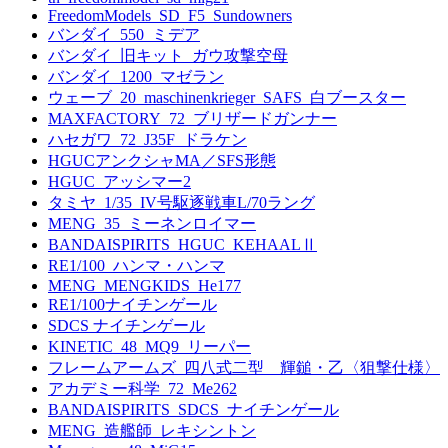
FreedomModels_SD_F5_Sundowners
バンダイ_550_ミデア
バンダイ_旧キット_ガウ攻撃空母
バンダイ_1200_マゼラン
ウェーブ_20_maschinenkrieger_SAFS_白ブースター
MAXFACTORY_72_ブリザードガンナー
ハセガワ_72_J35F_ドラケン
HGUCアンクシャMA／SFS形態
HGUC_アッシマー2
タミヤ_1/35_IV号駆逐戦車L/70ラング
MENG_35_ミーネンロイマー
BANDAISPIRITS_HGUC_KEHAALⅡ
RE1/100_ハンマ・ハンマ
MENG_MENGKIDS_He177
RE1/100ナイチンゲール
SDCS ナイチンゲール
KINETIC_48_MQ9_リーパー
フレームアームズ_四八式二型 輝鎚・乙〈狙撃仕様〉
アカデミー科学_72_Me262
BANDAISPIRITS_SDCS_ナイチンゲール
MENG_造艦師_レキシントン