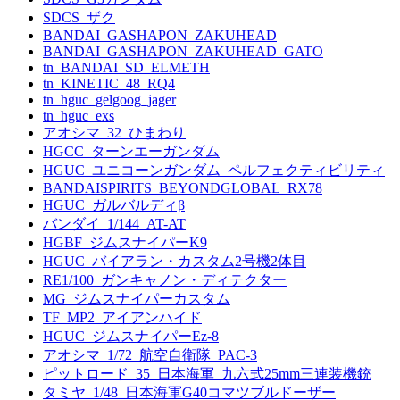
SDCS_ザク
BANDAI_GASHAPON_ZAKUHEAD
BANDAI_GASHAPON_ZAKUHEAD_GATO
tn_BANDAI_SD_ELMETH
tn_KINETIC_48_RQ4
tn_hguc_gelgoog_jager
tn_hguc_exs
アオシマ_32_ひまわり
HGCC_ターンエーガンダム
HGUC_ユニコーンガンダム_ペルフェクティビリティ
BANDAISPIRITS_BEYONDGLOBAL_RX78
HGUC_ガルバルディβ
バンダイ_1/144_AT-AT
HGBF_ジムスナイパーK9
HGUC_バイアラン・カスタム2号機2体目
RE1/100_ガンキャノン・ディテクター
MG_ジムスナイパーカスタム
TF_MP2_アイアンハイド
HGUC_ジムスナイパーEz-8
アオシマ_1/72_航空自衛隊_PAC-3
ピットロード_35_日本海軍_九六式25mm三連装機銃
タミヤ_1/48_日本海軍G40コマツブルドーザー