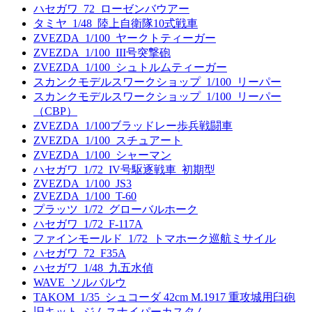
ハセガワ_72_ローゼンバウアー
タミヤ_1/48_陸上自衛隊10式戦車
ZVEZDA_1/100_ヤークトティーガー
ZVEZDA_1/100_III号突撃砲
ZVEZDA_1/100_シュトルムティーガー
スカンクモデルスワークショップ_1/100_リーパー
スカンクモデルスワークショップ_1/100_リーパー
（CBP）
ZVEZDA_1/100ブラッドレー歩兵戦闘車
ZVEZDA_1/100_スチュアート
ZVEZDA_1/100_シャーマン
ハセガワ_1/72_IV号駆逐戦車_初期型
ZVEZDA_1/100_JS3
ZVEZDA_1/100_T-60
プラッツ_1/72_グローバルホーク
ハセガワ_1/72_F-117A
ファインモールド_1/72_トマホーク巡航ミサイル
ハセガワ_72_F35A
ハセガワ_1/48_九五水偵
WAVE_ソルバルウ
TAKOM_1/35_シュコーダ 42cm M.1917 重攻城用臼砲
旧キット_ジムスナイパーカスタム