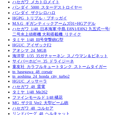
ハセガワ_メカトロメイト
バンダイ_5000_スターデストロイヤー
バンダイ_ザクレロハロ
HGPG_トリプル・プチッガイ
M.S.G_ギガンティックアームズ01+HGアデル
ハセガワ_1/48_日本海軍 中島 E8N1/E8N2 九五式一号/
二号水上偵察機 大和搭載機_リテイク
タミヤ_1/48_III号突撃砲G型
HGUC_アイザックF2
アオシマ_24_MGB
海洋堂_1/35_35ガチャーネン_スノウマン＆ビネット
サイバーホビー_35_ドライジーネ
童友社_カラフルキュートタンク_ストームタイガー
tn_hasegawa_48_corsair
tn_aoshima_24_honda_city_turbo2
HGUC_メッサーラ
ハセガワ_48_震電
タミヤ_1/48_Me262
ファインモールド 1/48 橘花
MG_ザクII_Ver2_大型ビーム砲
ハセガワ_48_コルセア
リンドバーグ_48_ヘルキャット