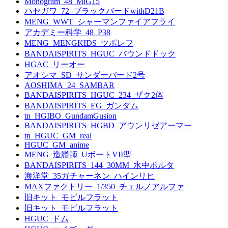
Monogram_48_MiG15
ハセガワ_72_ブラックバードwithD21B
MENG_WWT_シャーマンファイアフライ
アカデミー科学_48_P38
MENG_MENGKIDS_ツポレフ
BANDAISPIRITS_HGUC_バウンドドック
HGAC_リーオー
アオシマ_SD_サンダーバード2号
AOSHIMA_24_SAMBAR
BANDAISPIRITS_HGUC_234_ザク2体
BANDAISPIRITS_EG_ガンダム
tn_HGIBO_GundamGusion
BANDAISPIRITS_HGBD_アウンリゼアーマー
tn_HGUC_GM_real
HGUC_GM_anime
MENG_造艦師_UボートVII型
BANDAISPIRITS_144_30MM_水中ポルタ
海洋堂_35ガチャーネン_ハインリヒ
MAXファクトリー_1/350_チェルノアルファ
旧キット_モビルフラット
旧キット_モビルフラット
HGUC_ドム