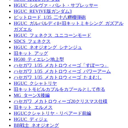
HGUC_シルヴァ・バレト・サプレッサー
HGUC_REVIVE版ガンダム3
ピットロード_1/35_二十八糎榴弾砲
HGUC_ガルバルディβ+旧キットミキシング_ガズアル
ガズエル
HGUC_フェネクス_ユニコーンモード
SDCS_フェネクス
HGUC_ネオジオング_シナンジュ
旧キット_アッグ
HG00_ティエレン地上型
ハセガワ_1/35_メカトロウィーゴ「すぽーつ」
ハセガワ_1/35_メカトロウィーゴ_パワーアーム
ハセガワ_1/35_メカトロウィーゴ_たまむし
HGUC_クシャトリヤ
旧キットモビルカプルをカプールとして作る
MG_ターンX後編
ハセガワ_メカトロウィーゴ20クリスマス仕様
旧キット_エルメス
HGUCクシャトリヤ・リペアード前編
HGUC_ディジェ
BB戦士_ネオジオング