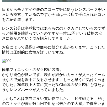
日頃からモノアイや銃のスコープ等に使うレンズパーツをい
ろいろ模索しているのですが今回は手芸店で手に入れたコレ
をご紹介致します。
レンズ部分は半球状ではあるもののカクカクしているのでず
っと採用を躊躇っていたのですが一粒1.2円という破格の安
さに惹かれていくつか購入してきました。
お店によって品揃えや価格に随分と差があります。こうした
情報は圧倒的に女性が詳しいですね。
簡単フィニッシュのザクF2に装着。
かなり発色が良いです。表面が細かいカットが入ったドーム
状なので光を派手に反射させます。もっと早くに気付くべき
でした。20年以上大昔に買ったB-Club製のザクF2にも似たよ
うなレンズパーツが入っていました。
しかしこれは本当に良い買い物でした。「10年戦える」だけ
のストックが僅か数百円で用意出来たので大満足で御座いま