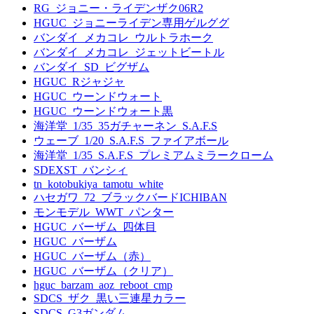
RG_ジョニー・ライデンザク06R2
HGUC_ジョニーライデン専用ゲルググ
バンダイ_メカコレ_ウルトラホーク
バンダイ_メカコレ_ジェットビートル
バンダイ_SD_ビグザム
HGUC_Rジャジャ
HGUC_ウーンドウォート
HGUC_ウーンドウォート黒
海洋堂_1/35_35ガチャーネン_S.A.F.S
ウェーブ_1/20_S.A.F.S_ファイアボール
海洋堂_1/35_S.A.F.S_プレミアムミラークローム
SDEXST_バンシィ
tn_kotobukiya_tamotu_white
ハセガワ_72_ブラックバードICHIBAN
モンモデル_WWT_パンター
HGUC_バーザム_四体目
HGUC_バーザム
HGUC_バーザム（赤）
HGUC_バーザム（クリア）
hguc_barzam_aoz_reboot_cmp
SDCS_ザク_黒い三連星カラー
SDCS_G3ガンダム