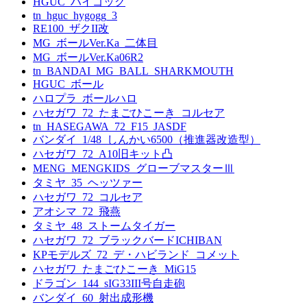
HGUC_ハイゴッグ
tn_hguc_hygogg_3
RE100_ザクII改
MG_ボールVer.Ka_二体目
MG_ボールVer.Ka06R2
tn_BANDAI_MG_BALL_SHARKMOUTH
HGUC_ボール
ハロプラ_ボールハロ
ハセガワ_72_たまごひこーき_コルセア
tn_HASEGAWA_72_F15_JASDF
バンダイ_1/48_しんかい6500（推進器改造型）
ハセガワ_72_A10旧キット凸
MENG_MENGKIDS_グローブマスターⅢ
タミヤ_35_ヘッツァー
ハセガワ_72_コルセア
アオシマ_72_飛燕
タミヤ_48_ストームタイガー
ハセガワ_72_ブラックバードICHIBAN
KPモデルズ_72_デ・ハビランド_コメット
ハセガワ_たまごひこーき_MiG15
ドラゴン_144_sIG33III号自走砲
バンダイ_60_射出成形機