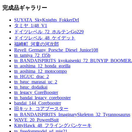
完成品ギャラリー
SUYATA_SkyKnights_FokkerDrI
タミヤ_1/48_V1
ドイツレベル_72_ホルテンGo229
ドイツレベル_48_ケイデット
福崎町_河童の河次郎
Revell_Germany_Porsche_Diesel_Junior108
tn_tamiya_72_f35b
tn_BANDAISPIRITS_kyokaisenki_72_BUNYIP_BOOME
tn_aoshima_12_honda_gorilla
tn_aoshima_12_motocompo
tn_HGUC_drac_2
tn_hguc_marasai_uc_2
tn_hguc_dodaikai
tn_legacy_CoreBooster
tn_bandai_legacy_corebooster
bandai_144_Corebooster
旧キット_コアブースター
tn_BANDAISPIRITS_ImaginarySkeleton_32_Tyrannosaurus
WAVE_20_PowerdSuit
KittyHawk_48_フライングパンケーキ
tn_freedommodel_sd_mig21