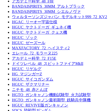
アカデミー科学_48_F8F
BANDAISPIRITS_30MM_アルトブラック
BANDAISPIRITS_30MM_シエルノヴァ
ウォルターソンズジャパン_モデルキット999_72_KV2
HGAC_リーオー宇宙仕様
HGUC_ヤクトドーガ_ギュネイ機
HGUC_ヤクトドーガ_クェス機
HGUC_ゾック
HGUC_ゼーズール
MAXFACTORY_72_ヘイスティ2
エレール_72_モラーヌ225
アカデミー科学_72_F15E
ドイツレベル_48_スピットファイアMkII
HGUC_リゲルグ
HG_マジンガーZ
HGUC_サイコガンダム
HGUC_ザクマリナー
ニチモ_48_赤とんぼ
HGTO_ガンキャノン機動試験型_火力試験型
HGTO_ガンキャノン最初期型_鉄騎兵中隊機
HGUC_REVIVE版ガンキャノン
SDCS_陸戦型ガンダム