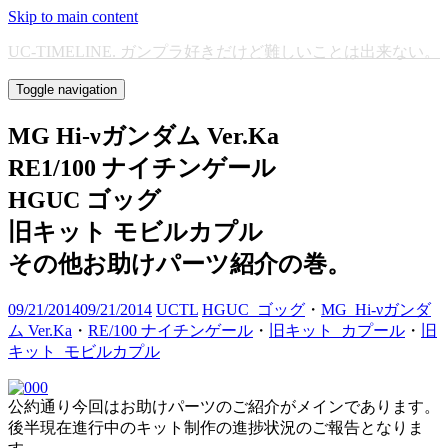
Skip to main content
UC-TIMELINE. ガンプラ好きだけど難しいことは出来ない。
Toggle navigation
MG Hi-νガンダム Ver.Ka
RE1/100 ナイチンゲール
HGUC ゴッグ
旧キット モビルカプル
その他お助けパーツ紹介の巻。
09/21/2014
09/21/2014
UCTL
HGUC_ゴッグ
・
MG_Hi-νガンダ
ム Ver.Ka
・
RE/100 ナイチンゲール
・
旧キット_カプール
・
旧
キット_モビルカプル
公約通り今回はお助けパーツのご紹介がメインであります。
後半現在進行中のキット制作の進捗状況のご報告となりま