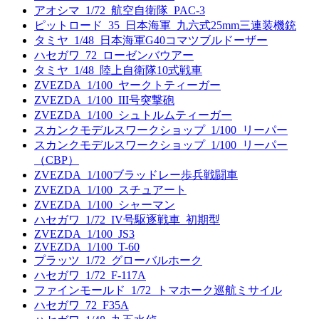
アオシマ_1/72_航空自衛隊_PAC-3
ピットロード_35_日本海軍_九六式25mm三連装機銃
タミヤ_1/48_日本海軍G40コマツブルドーザー
ハセガワ_72_ローゼンバウアー
タミヤ_1/48_陸上自衛隊10式戦車
ZVEZDA_1/100_ヤークトティーガー
ZVEZDA_1/100_III号突撃砲
ZVEZDA_1/100_シュトルムティーガー
スカンクモデルスワークショップ_1/100_リーパー
スカンクモデルスワークショップ_1/100_リーパー
（CBP）
ZVEZDA_1/100ブラッドレー歩兵戦闘車
ZVEZDA_1/100_スチュアート
ZVEZDA_1/100_シャーマン
ハセガワ_1/72_IV号駆逐戦車_初期型
ZVEZDA_1/100_JS3
ZVEZDA_1/100_T-60
プラッツ_1/72_グローバルホーク
ハセガワ_1/72_F-117A
ファインモールド_1/72_トマホーク巡航ミサイル
ハセガワ_72_F35A