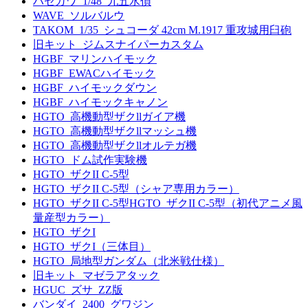
ハセガワ_1/48_九五水偵
WAVE_ソルバルウ
TAKOM_1/35_シュコーダ 42cm M.1917 重攻城用臼砲
旧キット_ジムスナイパーカスタム
HGBF_マリンハイモック
HGBF_EWACハイモック
HGBF_ハイモックダウン
HGBF_ハイモックキャノン
HGTO_高機動型ザクllガイア機
HGTO_高機動型ザクllマッシュ機
HGTO_高機動型ザクllオルテガ機
HGTO_ドム試作実験機
HGTO_ザクII C-5型
HGTO_ザクII C-5型（シャア専用カラー）
HGTO_ザクII C-5型HGTO_ザクII C-5型（初代アニメ風
量産型カラー）
HGTO_ザクI
HGTO_ザクI（三体目）
HGTO_局地型ガンダム（北米戦仕様）
旧キット_マゼラアタック
HGUC_ズサ_ZZ版
バンダイ_2400_グワジン