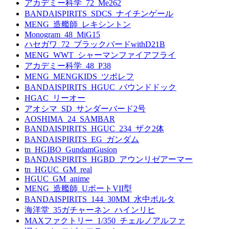
アカデミー科学_72_Me262
BANDAISPIRITS_SDCS_ナイチンゲール
MENG_造艦師_レキシントン
Monogram_48_MiG15
ハセガワ_72_ブラックバードwithD21B
MENG_WWT_シャーマンファイアフライ
アカデミー科学_48_P38
MENG_MENGKIDS_ツポレフ
BANDAISPIRITS_HGUC_バウンドドック
HGAC_リーオー
アオシマ_SD_サンダーバード2号
AOSHIMA_24_SAMBAR
BANDAISPIRITS_HGUC_234_ザク2体
BANDAISPIRITS_EG_ガンダム
tn_HGIBO_GundamGusion
BANDAISPIRITS_HGBD_アウンリゼアーマー
tn_HGUC_GM_real
HGUC_GM_anime
MENG_造艦師_UボートVII型
BANDAISPIRITS_144_30MM_水中ポルタ
海洋堂_35ガチャーネン_ハインリヒ
MAXファクトリー_1/350_チェルノアルファ