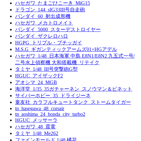
ハセガワ_たまごひこーき_MiG15
ドラゴン_144_sIG33III号自走砲
バンダイ_60_射出成形機
ハセガワ_メカトロメイト
バンダイ_5000_スターデストロイヤー
バンダイ_ザクレロハロ
HGPG_トリプル・プチッガイ
M.S.G_ギガンティックアームズ01+HGアデル
ハセガワ_1/48_日本海軍 中島 E8N1/E8N2 九五式一号/
二号水上偵察機 大和搭載機_リテイク
タミヤ_1/48_III号突撃砲G型
HGUC_アイザックF2
アオシマ_24_MGB
海洋堂_1/35_35ガチャーネン_スノウマン＆ビネット
サイバーホビー_35_ドライジーネ
童友社_カラフルキュートタンク_ストームタイガー
tn_hasegawa_48_corsair
tn_aoshima_24_honda_city_turbo2
HGUC_メッサーラ
ハセガワ_48_震電
タミヤ_1/48_Me262
ファインモールド 1/48 橘花