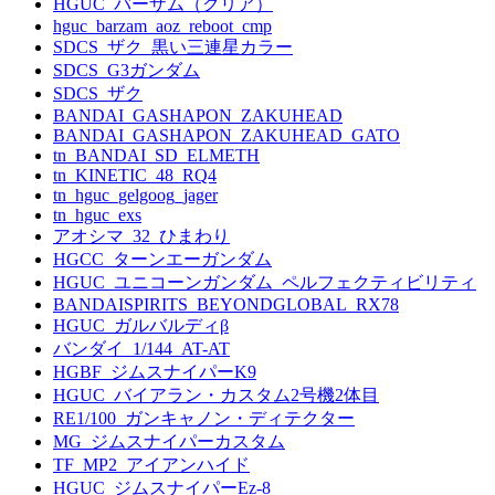
HGUC_バーザム（クリア）
hguc_barzam_aoz_reboot_cmp
SDCS_ザク_黒い三連星カラー
SDCS_G3ガンダム
SDCS_ザク
BANDAI_GASHAPON_ZAKUHEAD
BANDAI_GASHAPON_ZAKUHEAD_GATO
tn_BANDAI_SD_ELMETH
tn_KINETIC_48_RQ4
tn_hguc_gelgoog_jager
tn_hguc_exs
アオシマ_32_ひまわり
HGCC_ターンエーガンダム
HGUC_ユニコーンガンダム_ペルフェクティビリティ
BANDAISPIRITS_BEYONDGLOBAL_RX78
HGUC_ガルバルディβ
バンダイ_1/144_AT-AT
HGBF_ジムスナイパーK9
HGUC_バイアラン・カスタム2号機2体目
RE1/100_ガンキャノン・ディテクター
MG_ジムスナイパーカスタム
TF_MP2_アイアンハイド
HGUC_ジムスナイパーEz-8