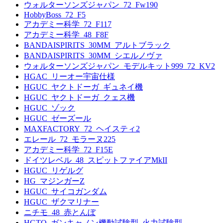
ウォルターソンズジャパン_72_Fw190
HobbyBoss_72_F5
アカデミー科学_72_F117
アカデミー科学_48_F8F
BANDAISPIRITS_30MM_アルトブラック
BANDAISPIRITS_30MM_シエルノヴァ
ウォルターソンズジャパン_モデルキット999_72_KV2
HGAC_リーオー宇宙仕様
HGUC_ヤクトドーガ_ギュネイ機
HGUC_ヤクトドーガ_クェス機
HGUC_ゾック
HGUC_ゼーズール
MAXFACTORY_72_ヘイスティ2
エレール_72_モラーヌ225
アカデミー科学_72_F15E
ドイツレベル_48_スピットファイアMkII
HGUC_リゲルグ
HG_マジンガーZ
HGUC_サイコガンダム
HGUC_ザクマリナー
ニチモ_48_赤とんぼ
HGTO_ガンキャノン機動試験型_火力試験型