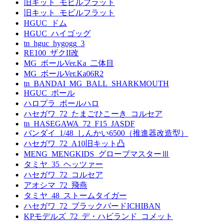
旧キット_モビルフラット
旧キット_モビルフラット
HGUC_ドム
HGUC_ハイゴッグ
tn_hguc_hygogg_3
RE100_ザクII改
MG_ボールVer.Ka_二体目
MG_ボールVer.Ka06R2
tn_BANDAI_MG_BALL_SHARKMOUTH
HGUC_ボール
ハロプラ_ボールハロ
ハセガワ_72_たまごひこーき_コルセア
tn_HASEGAWA_72_F15_JASDF
バンダイ_1/48_しんかい6500（推進器改造型）
ハセガワ_72_A10旧キット凸
MENG_MENGKIDS_グローブマスターⅢ
タミヤ_35_ヘッツァー
ハセガワ_72_コルセア
アオシマ_72_飛燕
タミヤ_48_ストームタイガー
ハセガワ_72_ブラックバードICHIBAN
KPモデルズ_72_デ・ハビランド_コメット