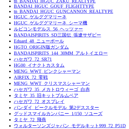
tn_BANDAI_HGUC_ZAKU_REALTYPE
BANDAI_HGUC_GOUF_FLIGHTTYPE
tn_BANDAI_HGUC_GUNCANNON_REALTYPE
HGUC_ゲルググマリーネ
HGUC_ゲルググマリーネ_シーマ機
ルビコンモデルス_56_ヘッツァー
BANDAISPIRITS_SD三国伝_張遼サザビー
Eduard_48_ニューポール
HGTO_ORIGIN版ガンダム
BANDAISPIRITS_144_30MM_アルトイエロー
ハセガワ_72_SR71
HG00_イナクトカスタム
MENG_WWT_ピンクシャーマン
AIRFIX_72_零戦
MENG_WWT_クリスマスシャーマン
ハセガワ_35_メカトロウィーゴ_白赤
タミヤ_35_旧キットブルムベア
ハセガワ_72_オスプレイ
バンダイ_ビークルモデル_第2デススター
グッドスマイルカンパニー_1/150_ソユーズ
タミヤ_72_飛燕
ウォルターソンズジャパン_モデルキット999_72_P51D