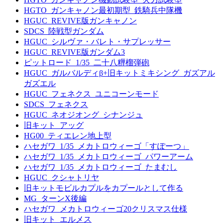
HGTO_ガンキャノン最初期型_鉄騎兵中隊機
HGUC_REVIVE版ガンキャノン
SDCS_陸戦型ガンダム
HGUC_シルヴァ・バレト・サプレッサー
HGUC_REVIVE版ガンダム3
ピットロード_1/35_二十八糎榴弾砲
HGUC_ガルバルディβ+旧キットミキシング_ガズアル
ガズエル
HGUC_フェネクス_ユニコーンモード
SDCS_フェネクス
HGUC_ネオジオング_シナンジュ
旧キット_アッグ
HG00_ティエレン地上型
ハセガワ_1/35_メカトロウィーゴ「すぽーつ」
ハセガワ_1/35_メカトロウィーゴ_パワーアーム
ハセガワ_1/35_メカトロウィーゴ_たまむし
HGUC_クシャトリヤ
旧キットモビルカプルをカプールとして作る
MG_ターンX後編
ハセガワ_メカトロウィーゴ20クリスマス仕様
旧キット_エルメス