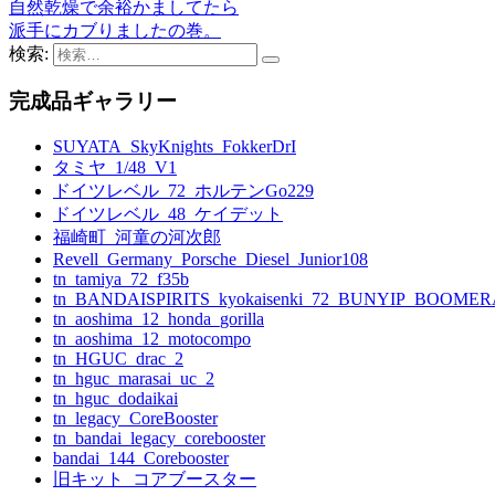
自然乾燥で余裕かましてたら
派手にカブりましたの巻。
検索:
完成品ギャラリー
SUYATA_SkyKnights_FokkerDrI
タミヤ_1/48_V1
ドイツレベル_72_ホルテンGo229
ドイツレベル_48_ケイデット
福崎町_河童の河次郎
Revell_Germany_Porsche_Diesel_Junior108
tn_tamiya_72_f35b
tn_BANDAISPIRITS_kyokaisenki_72_BUNYIP_BOOME
tn_aoshima_12_honda_gorilla
tn_aoshima_12_motocompo
tn_HGUC_drac_2
tn_hguc_marasai_uc_2
tn_hguc_dodaikai
tn_legacy_CoreBooster
tn_bandai_legacy_corebooster
bandai_144_Corebooster
旧キット_コアブースター