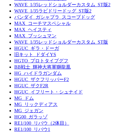
WAVE_1/35レッドショルダーカスタム_ST版2
WAVE_1/35ラビドリードッグ_ST版2
バンダイ_ガシャプラ_スコープドッグ
MAX_コーチマスペシャル
MAX_ヘイスティ
MAX_ブッシュマン
WAVE_1/35レッドショルダーカスタム_ST版
HGUC_ギラ・ドーガ
旧キット_ドダイYS
HGTO_プロトタイプグフ
BB戦士_輝神大将軍獅龍凰
HG_ハイドラガンダム
HGUC_ザクフリッパーF2
HGUC_ザクF2R
HGUC_イフリート・シュナイド
MG_ドム
MG_リックディアス
MG_ジェガン
HG00_ガラッゾ
RE1/100_リバウ（2体目）
RE1/100_リバウ1