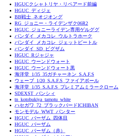
HGUCクシャトリヤ・リペアード前編
HGUC_ディジェ
BB戦士_ネオジオング
RG_ジョニー・ライデンザク06R2
HGUC_ジョニーライデン専用ゲルググ
バンダイ_メカコレ_ウルトラホーク
バンダイ_メカコレ_ジェットビートル
バンダイ_SD_ビグザム
HGUC_Rジャジャ
HGUC_ウーンドウォート
HGUC_ウーンドウォート黒
海洋堂_1/35_35ガチャーネン_S.A.F.S
ウェーブ_1/20_S.A.F.S_ファイアボール
海洋堂_1/35_S.A.F.S_プレミアムミラークローム
SDEXST_バンシィ
tn_kotobukiya_tamotu_white
ハセガワ_72_ブラックバードICHIBAN
モンモデル_WWT_パンター
HGUC_バーザム_四体目
HGUC_バーザム
HGUC_バーザム（赤）