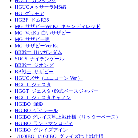
HGUC_ガンタンク
HGUCメッサーラMS編
HG_グリモア
HGBF_ドムR35
MG_サザビーVer.Ka_キャンディレッド
MG_Ver.Ka_白いサザビー
MG_サザビー黒
MG_サザビーVer.Ka
BB戦士_Hi-νガンダム
SDCS_ナイチンゲール
BB戦士_ジオング
BB戦士_サザビー
HGUCズサ（ユニコーン Ver.）
HGGT_ジェスタ
HGGT_ジェスタ+89式ベースジャバー
HGGT_ジェスタキャノン
HGIBO_漏影
HGIBO_ゲイレール
HGIBO グレイズ地上戦仕様（リッターベース）
HGIBO_ランドマンロディ
HGIBO_グレイズアイン
1/100IBO_1/100IBO_グレイズ地上戦仕様