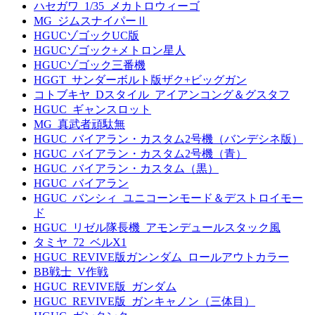
ハセガワ_1/35_メカトロウィーゴ
MG_ジムスナイパーⅡ
HGUCゾゴックUC版
HGUCゾゴック+メトロン星人
HGUCゾゴック三番機
HGGT_サンダーボルト版ザク+ビッグガン
コトブキヤ_Dスタイル_アイアンコング＆グスタフ
HGUC_ギャンスロット
MG_真武者頑駄無
HGUC_バイアラン・カスタム2号機（バンデシネ版）
HGUC_バイアラン・カスタム2号機（青）
HGUC_バイアラン・カスタム（黒）
HGUC_バイアラン
HGUC_バンシィ_ユニコーンモード＆デストロイモー
ド
HGUC_リゼル隊長機_アモンデュールスタック風
タミヤ_72_ベルX1
HGUC_REVIVE版ガンンダム_ロールアウトカラー
BB戦士_V作戦
HGUC_REVIVE版_ガンダム
HGUC_REVIVE版_ガンキャノン（三体目）