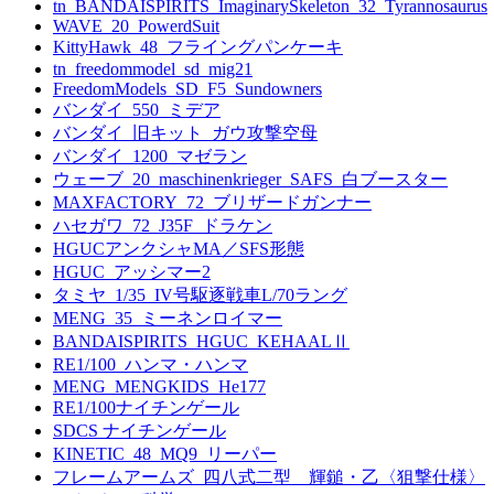
tn_BANDAISPIRITS_ImaginarySkeleton_32_Tyrannosaurus
WAVE_20_PowerdSuit
KittyHawk_48_フライングパンケーキ
tn_freedommodel_sd_mig21
FreedomModels_SD_F5_Sundowners
バンダイ_550_ミデア
バンダイ_旧キット_ガウ攻撃空母
バンダイ_1200_マゼラン
ウェーブ_20_maschinenkrieger_SAFS_白ブースター
MAXFACTORY_72_ブリザードガンナー
ハセガワ_72_J35F_ドラケン
HGUCアンクシャMA／SFS形態
HGUC_アッシマー2
タミヤ_1/35_IV号駆逐戦車L/70ラング
MENG_35_ミーネンロイマー
BANDAISPIRITS_HGUC_KEHAALⅡ
RE1/100_ハンマ・ハンマ
MENG_MENGKIDS_He177
RE1/100ナイチンゲール
SDCS ナイチンゲール
KINETIC_48_MQ9_リーパー
フレームアームズ_四八式二型 輝鎚・乙〈狙撃仕様〉