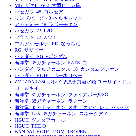
MG_ザクII_Ver2_大型ビーム砲
ハセガワ_48_コルセア
リンドバーグ_48_ヘルキャット
アカデミー_48_ラボーチキン
ハセガワ_72_F2B
プラッツ_72_X47B
エムアイモルデ_100_なっちん
RG_サザビー
バンダイ_RG_νガンダム
海洋堂_35ガチャーネン_SAFS_白
バンダイ_フルメカニクス_10_ガンダムグシオン
バンダイ_HGUC_ペーネロペー
ZVEZDA 1/350 ボレイ型原子力潜水艦 ユーリイ・ドル
ゴールキイ
海洋堂_35ガチャーネン_ファイアボールSG
海洋堂_35ガチャーネン_ラクーン
海洋堂_35ガチャーネン_スネークアイ_レッドヘッド
海洋堂_1/35_35ガチャーネン_スネークアイ
HGUC_グスタフカール
HGUC_THE-O
BANDAI_HGUC_DOM_TROPEN