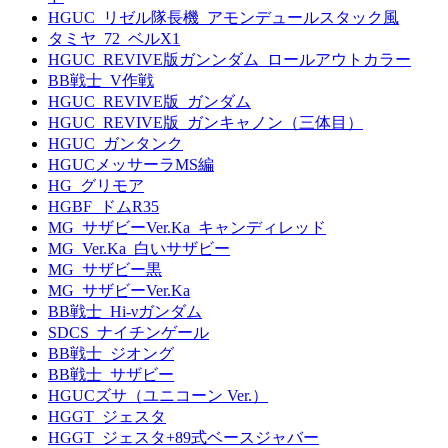
HGUC_リゼル隊長機_アモンデュールスタック風
タミヤ_72_ベルX1
HGUC_REVIVE版ガンンダム_ロールアウトカラー
BB戦士_V作戦
HGUC_REVIVE版_ガンダム
HGUC_REVIVE版_ガンキャノン（三体目）
HGUC_ガンタンク
HGUCメッサーラMS編
HG_グリモア
HGBF_ドムR35
MG_サザビーVer.Ka_キャンディレッド
MG_Ver.Ka_白いサザビー
MG_サザビー黒
MG_サザビーVer.Ka
BB戦士_Hi-νガンダム
SDCS_ナイチンゲール
BB戦士_ジオング
BB戦士_サザビー
HGUCズサ（ユニコーン Ver.）
HGGT_ジェスタ
HGGT_ジェスタ+89式ベースジャバー