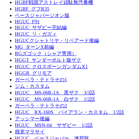
HGBF戦国アストレイ頑駄無弐番機
HGBF_グフR35
ベースジャバージオン版
HGUC_F91
HGUC_サザビー完結編
HGUC_リ・ガズィ
HGUCクシャトリヤ・リペアード後編
MG_ターンX前編
RGズゴック（シャア専用）
HGGT_サンダーボルト版ザク
HGUC_クロスボーンガンダムX1
HGGR_グリモア
ガーベラ・テトラその1
ジム・カスタム
HGUC MS-06R-1A 黒ザク 3/3話
HGUC MS-06R-1A 白ザク 1/2話
ガーベラ・テトラその2
HGUC RX-160S バイアラン・カスタム 1/2話
アッシマー後編
HGUC MSN-04 サザビー 1/2話
残党マラサイ
HGUC ベースジャバー 連邦版