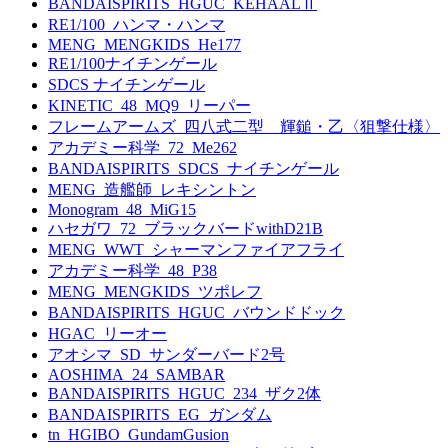
BANDAISPIRITS_HGUC_KEHAALⅡ
RE1/100_ハンマ・ハンマ
MENG_MENGKIDS_He177
RE1/100ナイチンゲール
SDCS ナイチンゲール
KINETIC_48_MQ9_リーパー
フレームアームズ_四八式二型 輝鎚・乙〈狙撃仕様〉
アカデミー科学_72_Me262
BANDAISPIRITS_SDCS_ナイチンゲール
MENG_造艦師_レキシントン
Monogram_48_MiG15
ハセガワ_72_ブラックバードwithD21B
MENG_WWT_シャーマンファイアフライ
アカデミー科学_48_P38
MENG_MENGKIDS_ツポレフ
BANDAISPIRITS_HGUC_バウンドドック
HGAC_リーオー
アオシマ_SD_サンダーバード2号
AOSHIMA_24_SAMBAR
BANDAISPIRITS_HGUC_234_ザク2体
BANDAISPIRITS_EG_ガンダム
tn_HGIBO_GundamGusion