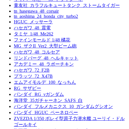
童友社_カラフルキュートタンク_ストームタイガー
tn_hasegawa_48_corsair
tn_aoshima_24_honda_city_turbo2
HGUC_メッサーラ
ハセガワ_48_震電
タミヤ_1/48_Me262
ファインモールド 1/48 橘花
MG_ザクII_Ver2_大型ビーム砲
ハセガワ_48_コルセア
リンドバーグ_48_ヘルキャット
アカデミー_48_ラボーチキン
ハセガワ_72_F2B
プラッツ_72_X47B
エムアイモルデ_100_なっちん
RG_サザビー
バンダイ_RG_νガンダム
海洋堂_35ガチャーネン_SAFS_白
バンダイ_フルメカニクス_10_ガンダムグシオン
バンダイ_HGUC_ペーネロペー
ZVEZDA 1/350 ボレイ型原子力潜水艦 ユーリイ・ドル
ゴールキイ