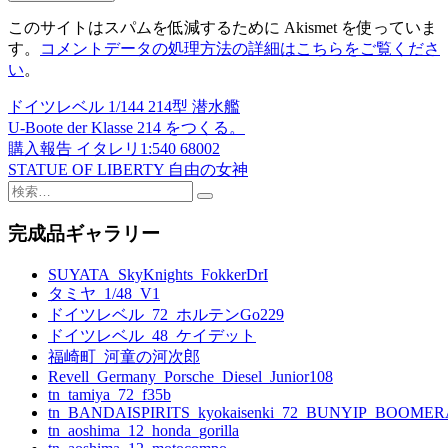
このサイトはスパムを低減するために Akismet を使っていま
す。
コメントデータの処理方法の詳細はこちらをご覧くださ
い
。
ドイツレベル 1/144 214型 潜水艦
投
U-Boote der Klasse 214 をつくる。
稿
購入報告 イタレリ1:540 68002
STATUE OF LIBERTY 自由の女神
ナ
検
ビ
索:
完成品ギャラリー
ゲ
ー
SUYATA_SkyKnights_FokkerDrI
タミヤ_1/48_V1
シ
ドイツレベル_72_ホルテンGo229
ョ
ドイツレベル_48_ケイデット
福崎町_河童の河次郎
ン
Revell_Germany_Porsche_Diesel_Junior108
tn_tamiya_72_f35b
tn_BANDAISPIRITS_kyokaisenki_72_BUNYIP_BOOME
tn_aoshima_12_honda_gorilla