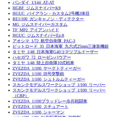
バンダイ_1/144_AT-AT
HGBF_ジムスナイパーK9
HGUC_バイアラン・カスタム2号機2体目
RE1/100_ガンキャノン・ディテクター
MG_ジムスナイパーカスタム
TF_MP2_アイアンハイド
HGUC_ジムスナイパーEz-8
アオシマ_1/72_航空自衛隊_PAC-3
ピットロード_35_日本海軍_九六式25mm三連装機銃
タミヤ_1/48_日本海軍G40コマツブルドーザー
ハセガワ_72_ローゼンバウアー
タミヤ_1/48_陸上自衛隊10式戦車
ZVEZDA_1/100_ヤークトティーガー
ZVEZDA_1/100_III号突撃砲
ZVEZDA_1/100_シュトルムティーガー
スカンクモデルスワークショップ_1/100_リーパー
スカンクモデルスワークショップ_1/100_リーパー
（CBP）
ZVEZDA_1/100ブラッドレー歩兵戦闘車
ZVEZDA_1/100_スチュアート
ZVEZDA_1/100_シャーマン