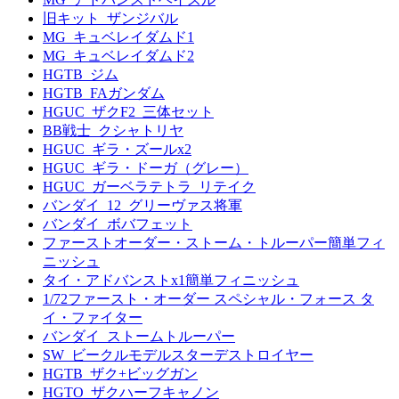
旧キット_ザンジバル
MG_キュベレイダムド1
MG_キュベレイダムド2
HGTB_ジム
HGTB_FAガンダム
HGUC_ザクF2_三体セット
BB戦士_クシャトリヤ
HGUC_ギラ・ズールx2
HGUC_ギラ・ドーガ（グレー）
HGUC_ガーベラテトラ_リテイク
バンダイ_12_グリーヴァス将軍
バンダイ_ボバフェット
ファーストオーダー・ストーム・トルーパー簡単フィ
ニッシュ
タイ・アドバンストx1簡単フィニッシュ
1/72ファースト・オーダー スペシャル・フォース タ
イ・ファイター
バンダイ_ストームトルーパー
SW_ビークルモデルスターデストロイヤー
HGTB_ザク+ビッグガン
HGTO_ザクハーフキャノン