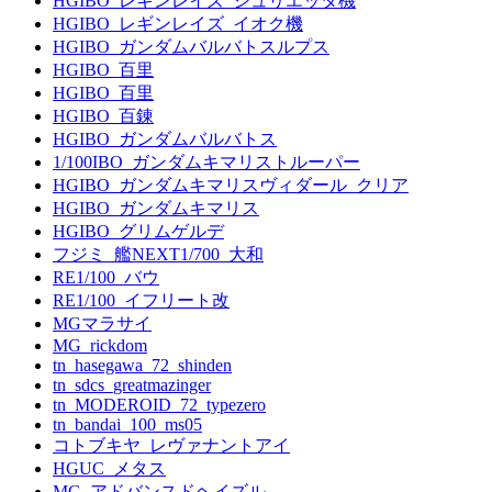
HGIBO_レギンレイズ_ジュリエッタ機
HGIBO_レギンレイズ_イオク機
HGIBO_ガンダムバルバトスルプス
HGIBO_百里
HGIBO_百里
HGIBO_百錬
HGIBO_ガンダムバルバトス
1/100IBO_ガンダムキマリストルーパー
HGIBO_ガンダムキマリスヴィダール_クリア
HGIBO_ガンダムキマリス
HGIBO_グリムゲルデ
フジミ_艦NEXT1/700_大和
RE1/100_バウ
RE1/100_イフリート改
MGマラサイ
MG_rickdom
tn_hasegawa_72_shinden
tn_sdcs_greatmazinger
tn_MODEROID_72_typezero
tn_bandai_100_ms05
コトブキヤ_レヴァナントアイ
HGUC_メタス
MG_アドバンスドヘイズル