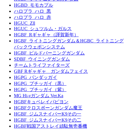
HGBD_モモカプル
ハロプラ_ハロ_黒
ハロプラ_ハロ_赤
HGUC_Zll
HGUC_シュツルム・ガルス
HGBF_Rギャギャ（謹賀新年）
HGBF_ライトニングガンダム＆HGBC_ライトニング
バックウェポンシステム
HGBF_ビルドバーニングガンダム
SDBF_ウイニングガンダム
チームトライファイターズ
GBF Rギャギャ ガンダムフェイス
HGPG_パンダッガイ
HGPG_プチッガイ（黒）
HGPG_プチッガイ（紫）
MG Hi-νガンダム Ver.Ka
HGBFキュベレイパピヨン
HGBFクロスボーンガンダム魔王
HGBF_ジムスナイパーK9その一
HGBF_ジムスナイパーK9その二
HGBF戦国アストレイ頑駄無壱番機