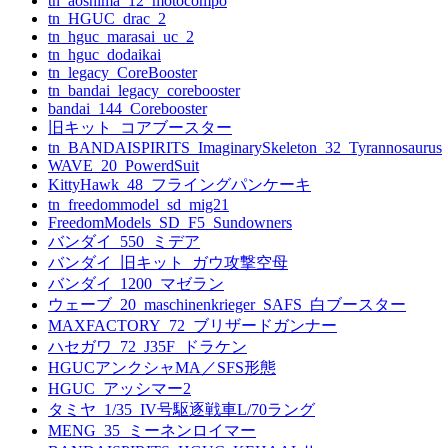
tn_aoshima_12_motocompo
tn_HGUC_drac_2
tn_hguc_marasai_uc_2
tn_hguc_dodaikai
tn_legacy_CoreBooster
tn_bandai_legacy_corebooster
bandai_144_Corebooster
旧キット_コアブースター
tn_BANDAISPIRITS_ImaginarySkeleton_32_Tyrannosaurus
WAVE_20_PowerdSuit
KittyHawk_48_フライングパンケーキ
tn_freedommodel_sd_mig21
FreedomModels_SD_F5_Sundowners
バンダイ_550_ミデア
バンダイ_旧キット_ガウ攻撃空母
バンダイ_1200_マゼラン
ウェーブ_20_maschinenkrieger_SAFS_白ブースター
MAXFACTORY_72_ブリザードガンナー
ハセガワ_72_J35F_ドラケン
HGUCアンクシャMA／SFS形態
HGUC_アッシマー2
タミヤ_1/35_IV号駆逐戦車L/70ラング
MENG_35_ミーネンロイマー