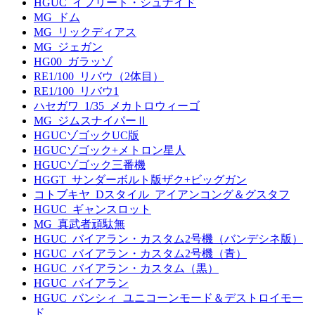
HGUC_イフリート・シュナイド
MG_ドム
MG_リックディアス
MG_ジェガン
HG00_ガラッゾ
RE1/100_リバウ（2体目）
RE1/100_リバウ1
ハセガワ_1/35_メカトロウィーゴ
MG_ジムスナイパーⅡ
HGUCゾゴックUC版
HGUCゾゴック+メトロン星人
HGUCゾゴック三番機
HGGT_サンダーボルト版ザク+ビッグガン
コトブキヤ_Dスタイル_アイアンコング＆グスタフ
HGUC_ギャンスロット
MG_真武者頑駄無
HGUC_バイアラン・カスタム2号機（バンデシネ版）
HGUC_バイアラン・カスタム2号機（青）
HGUC_バイアラン・カスタム（黒）
HGUC_バイアラン
HGUC_バンシィ_ユニコーンモード＆デストロイモー
ド