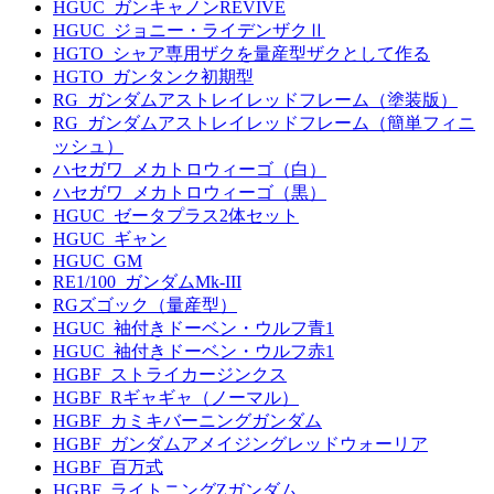
HGUC_ガンキャノンREVIVE
HGUC_ジョニー・ライデンザクⅡ
HGTO_シャア専用ザクを量産型ザクとして作る
HGTO_ガンタンク初期型
RG_ガンダムアストレイレッドフレーム（塗装版）
RG_ガンダムアストレイレッドフレーム（簡単フィニ
ッシュ）
ハセガワ_メカトロウィーゴ（白）
ハセガワ_メカトロウィーゴ（黒）
HGUC_ゼータプラス2体セット
HGUC_ギャン
HGUC_GM
RE1/100_ガンダムMk-III
RGズゴック（量産型）
HGUC_袖付きドーベン・ウルフ青1
HGUC_袖付きドーベン・ウルフ赤1
HGBF_ストライカージンクス
HGBF_Rギャギャ（ノーマル）
HGBF_カミキバーニングガンダム
HGBF_ガンダムアメイジングレッドウォーリア
HGBF_百万式
HGBF_ライトニングZガンダム