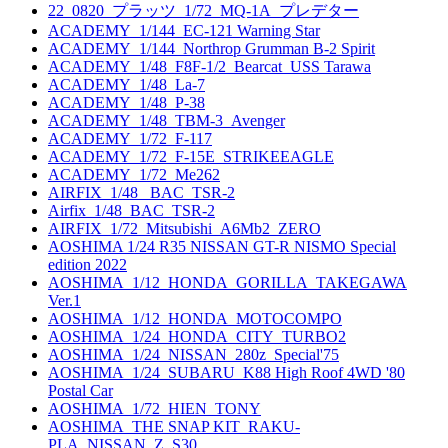
22_0820_プラッツ_1/72_MQ-1A_プレデター
ACADEMY_1/144_EC-121 Warning Star
ACADEMY_1/144_Northrop Grumman B-2 Spirit
ACADEMY_1/48_F8F-1/2_Bearcat_USS Tarawa
ACADEMY_1/48_La-7
ACADEMY_1/48_P-38
ACADEMY_1/48_TBM-3_Avenger
ACADEMY_1/72_F-117
ACADEMY_1/72_F-15E_STRIKEEAGLE
ACADEMY_1/72_Me262
AIRFIX_1/48_ BAC_TSR-2
Airfix_1/48_BAC_TSR-2
AIRFIX_1/72_Mitsubishi_A6Mb2_ZERO
AOSHIMA 1/24 R35 NISSAN GT-R NISMO Special
edition 2022
AOSHIMA_1/12_HONDA_GORILLA_TAKEGAWA
Ver.1
AOSHIMA_1/12_HONDA_MOTOCOMPO
AOSHIMA_1/24_HONDA_CITY_TURBO2
AOSHIMA_1/24_NISSAN_280z_Special'75
AOSHIMA_1/24_SUBARU_K88 High Roof 4WD '80
Postal Car
AOSHIMA_1/72_HIEN_TONY
AOSHIMA_THE SNAP KIT_RAKU-
PLA_NISSAN_Z_S30