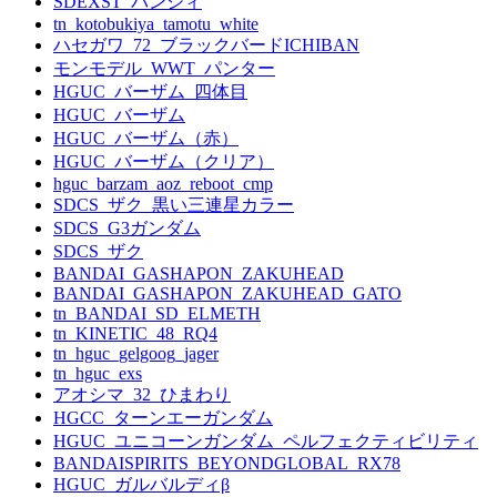
SDEXST_バンシィ
tn_kotobukiya_tamotu_white
ハセガワ_72_ブラックバードICHIBAN
モンモデル_WWT_パンター
HGUC_バーザム_四体目
HGUC_バーザム
HGUC_バーザム（赤）
HGUC_バーザム（クリア）
hguc_barzam_aoz_reboot_cmp
SDCS_ザク_黒い三連星カラー
SDCS_G3ガンダム
SDCS_ザク
BANDAI_GASHAPON_ZAKUHEAD
BANDAI_GASHAPON_ZAKUHEAD_GATO
tn_BANDAI_SD_ELMETH
tn_KINETIC_48_RQ4
tn_hguc_gelgoog_jager
tn_hguc_exs
アオシマ_32_ひまわり
HGCC_ターンエーガンダム
HGUC_ユニコーンガンダム_ペルフェクティビリティ
BANDAISPIRITS_BEYONDGLOBAL_RX78
HGUC_ガルバルディβ