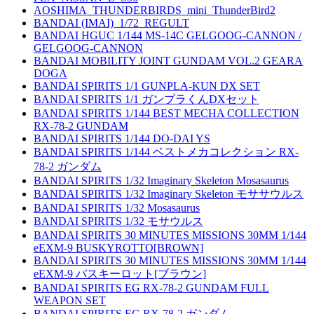
AOSHIMA_THUNDERBIRDS_mini_ThunderBird2
BANDAI (IMAI)_1/72_REGULT
BANDAI HGUC 1/144 MS-14C GELGOOG-CANNON /
GELGOOG-CANNON
BANDAI MOBILITY JOINT GUNDAM VOL.2 GEARA
DOGA
BANDAI SPIRITS 1/1 GUNPLA-KUN DX SET
BANDAI SPIRITS 1/1 ガンプラくんDXセット
BANDAI SPIRITS 1/144 BEST MECHA COLLECTION
RX-78-2 GUNDAM
BANDAI SPIRITS 1/144 DO-DAI YS
BANDAI SPIRITS 1/144 ベストメカコレクション RX-
78-2 ガンダム
BANDAI SPIRITS 1/32 Imaginary Skeleton Mosasaurus
BANDAI SPIRITS 1/32 Imaginary Skeleton モササウルス
BANDAI SPIRITS 1/32 Mosasaurus
BANDAI SPIRITS 1/32 モサウルス
BANDAI SPIRITS 30 MINUTES MISSIONS 30MM 1/144
eEXM-9 BUSKYROTTO[BROWN]
BANDAI SPIRITS 30 MINUTES MISSIONS 30MM 1/144
eEXM-9 バスキーロット[ブラウン]
BANDAI SPIRITS EG RX-78-2 GUNDAM FULL
WEAPON SET
BANDAI SPIRITS EG RX-78-2 ガンダム