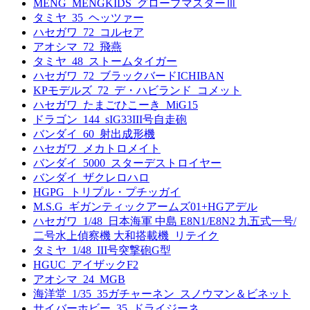
MENG_MENGKIDS_グローブマスターⅢ
タミヤ_35_ヘッツァー
ハセガワ_72_コルセア
アオシマ_72_飛燕
タミヤ_48_ストームタイガー
ハセガワ_72_ブラックバードICHIBAN
KPモデルズ_72_デ・ハビランド_コメット
ハセガワ_たまごひこーき_MiG15
ドラゴン_144_sIG33III号自走砲
バンダイ_60_射出成形機
ハセガワ_メカトロメイト
バンダイ_5000_スターデストロイヤー
バンダイ_ザクレロハロ
HGPG_トリプル・プチッガイ
M.S.G_ギガンティックアームズ01+HGアデル
ハセガワ_1/48_日本海軍 中島 E8N1/E8N2 九五式一号/
二号水上偵察機 大和搭載機_リテイク
タミヤ_1/48_III号突撃砲G型
HGUC_アイザックF2
アオシマ_24_MGB
海洋堂_1/35_35ガチャーネン_スノウマン＆ビネット
サイバーホビー_35_ドライジーネ