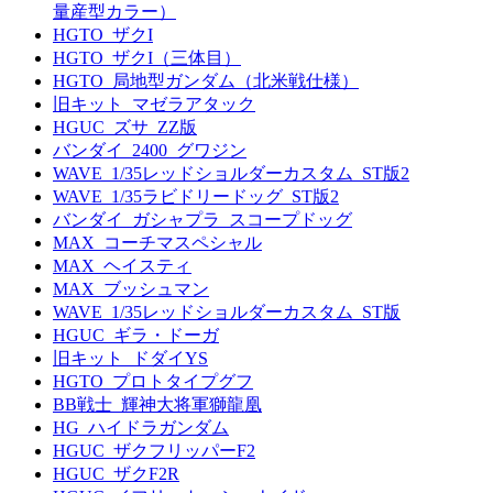
量産型カラー）
HGTO_ザクI
HGTO_ザクI（三体目）
HGTO_局地型ガンダム（北米戦仕様）
旧キット_マゼラアタック
HGUC_ズサ_ZZ版
バンダイ_2400_グワジン
WAVE_1/35レッドショルダーカスタム_ST版2
WAVE_1/35ラビドリードッグ_ST版2
バンダイ_ガシャプラ_スコープドッグ
MAX_コーチマスペシャル
MAX_ヘイスティ
MAX_ブッシュマン
WAVE_1/35レッドショルダーカスタム_ST版
HGUC_ギラ・ドーガ
旧キット_ドダイYS
HGTO_プロトタイプグフ
BB戦士_輝神大将軍獅龍凰
HG_ハイドラガンダム
HGUC_ザクフリッパーF2
HGUC_ザクF2R