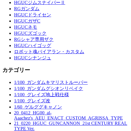
HGUCジムスナイパーⅡ
RGガンダム
HGUCドライセン
HGUCガザC
HGUCネモ
HGUCズゴック
RGシャア専用ザク
HGUCハイゴッグ
ロボット魂バイアラン・カスタム
HGUCシナンジュ
カテゴリー
1/100_ガンダムキマリストルーパー
1/100_ガンダムグシオンリベイク
1/100_グレイズ地上戦仕様
1/100_グレイズ改
1/60_ゲルググキャノン
20_0412_HG00_al-
Aaachez's_AEU_ENACT_CUSTOM_AGRISSA_TYPE
21_0220_HGUC_GUNCANNON_21st CENTURY REAL
TYPE Ver.