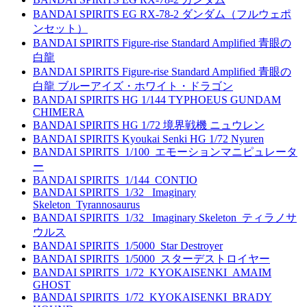
BANDAI SPIRITS EG RX-78-2 ダンダム（フルウェポ
ンセット）
BANDAI SPIRITS Figure-rise Standard Amplified 青眼の
白龍
BANDAI SPIRITS Figure-rise Standard Amplified 青眼の
白龍 ブルーアイズ・ホワイト・ドラゴン
BANDAI SPIRITS HG 1/144 TYPHOEUS GUNDAM
CHIMERA
BANDAI SPIRITS HG 1/72 境界戦機 ニュウレン
BANDAI SPIRITS Kyoukai Senki HG 1/72 Nyuren
BANDAI SPIRITS_1/100_エモーションマニピュレータ
ー
BANDAI SPIRITS_1/144_CONTIO
BANDAI SPIRITS_1/32_ Imaginary
Skeleton_Tyrannosaurus
BANDAI SPIRITS_1/32_ Imaginary Skeleton_ティラノサ
ウルス
BANDAI SPIRITS_1/5000_Star Destroyer
BANDAI SPIRITS_1/5000_スターデストロイヤー
BANDAI SPIRITS_1/72_KYOKAISENKI_AMAIM
GHOST
BANDAI SPIRITS_1/72_KYOKAISENKI_BRADY