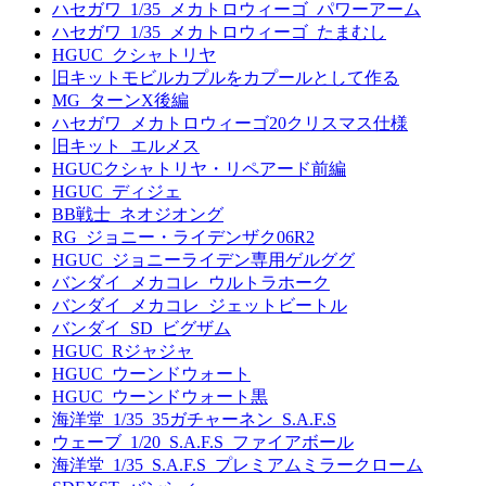
ハセガワ_1/35_メカトロウィーゴ_パワーアーム
ハセガワ_1/35_メカトロウィーゴ_たまむし
HGUC_クシャトリヤ
旧キットモビルカプルをカプールとして作る
MG_ターンX後編
ハセガワ_メカトロウィーゴ20クリスマス仕様
旧キット_エルメス
HGUCクシャトリヤ・リペアード前編
HGUC_ディジェ
BB戦士_ネオジオング
RG_ジョニー・ライデンザク06R2
HGUC_ジョニーライデン専用ゲルググ
バンダイ_メカコレ_ウルトラホーク
バンダイ_メカコレ_ジェットビートル
バンダイ_SD_ビグザム
HGUC_Rジャジャ
HGUC_ウーンドウォート
HGUC_ウーンドウォート黒
海洋堂_1/35_35ガチャーネン_S.A.F.S
ウェーブ_1/20_S.A.F.S_ファイアボール
海洋堂_1/35_S.A.F.S_プレミアムミラークローム