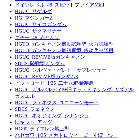
ドイツレベル_48_スピットファイアMkII
HGUC_リゲルグ
HG_マジンガーZ
HGUC_サイコガンダム
HGUC_ザクマリナー
ニチモ_48_赤とんぼ
HGTO_ガンキャノン機動試験型_火力試験型
HGTO_ガンキャノン最初期型_鉄騎兵中隊機
HGUC_REVIVE版ガンキャノン
SDCS_陸戦型ガンダム
HGUC_シルヴァ・バレト・サプレッサー
HGUC_REVIVE版ガンダム3
ピットロード_1/35_二十八糎榴弾砲
HGUC_ガルバルディβ+旧キットミキシング_ガズアル
ガズエル
HGUC_フェネクス_ユニコーンモード
SDCS_フェネクス
HGUC_ネオジオング_シナンジュ
旧キット_アッグ
HG00_ティエレン地上型
ハセガワ_1/35_メカトロウィーゴ「すぽーつ」