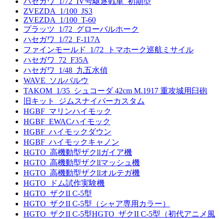
ハセガワ_1/72_IV号駆逐戦車_初期型
ZVEZDA_1/100_JS3
ZVEZDA_1/100_T-60
プラッツ_1/72_グローバルホーク
ハセガワ_1/72_F-117A
ファインモールド_1/72_トマホーク巡航ミサイル
ハセガワ_72_F35A
ハセガワ_1/48_九五水偵
WAVE_ソルバルウ
TAKOM_1/35_シュコーダ 42cm M.1917 重攻城用臼砲
旧キット_ジムスナイパーカスタム
HGBF_マリンハイモック
HGBF_EWACハイモック
HGBF_ハイモックダウン
HGBF_ハイモックキャノン
HGTO_高機動型ザクllガイア機
HGTO_高機動型ザクllマッシュ機
HGTO_高機動型ザクllオルテガ機
HGTO_ドム試作実験機
HGTO_ザクII C-5型
HGTO_ザクII C-5型（シャア専用カラー）
HGTO_ザクII C-5型HGTO_ザクII C-5型（初代アニメ風