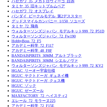
ハセガワ_35_メカトロウィーゴ_白赤
タミヤ_35_旧キットブルムベア
ハセガワ_72_オスプレイ
バンダイ_ビークルモデル_第2デススター
グッドスマイルカンパニー_1/150_ソユーズ
タミヤ_72_飛燕
ウォルターソンズジャパン_モデルキット999_72_P51D
ウォルターソンズジャパン_72_Fw190
HobbyBoss_72_F5
アカデミー科学_72_F117
アカデミー科学_48_F8F
BANDAISPIRITS_30MM_アルトブラック
BANDAISPIRITS_30MM_シエルノヴァ
ウォルターソンズジャパン_モデルキット999_72_KV2
HGAC_リーオー宇宙仕様
HGUC_ヤクトドーガ_ギュネイ機
HGUC_ヤクトドーガ_クェス機
HGUC_ゾック
HGUC_ゼーズール
MAXFACTORY_72_ヘイスティ2
エレール_72_モラーヌ225
アカデミー科学_72_F15E