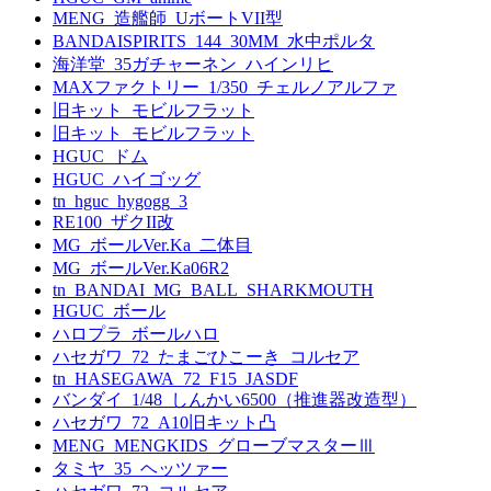
MENG_造艦師_UボートVII型
BANDAISPIRITS_144_30MM_水中ポルタ
海洋堂_35ガチャーネン_ハインリヒ
MAXファクトリー_1/350_チェルノアルファ
旧キット_モビルフラット
旧キット_モビルフラット
HGUC_ドム
HGUC_ハイゴッグ
tn_hguc_hygogg_3
RE100_ザクII改
MG_ボールVer.Ka_二体目
MG_ボールVer.Ka06R2
tn_BANDAI_MG_BALL_SHARKMOUTH
HGUC_ボール
ハロプラ_ボールハロ
ハセガワ_72_たまごひこーき_コルセア
tn_HASEGAWA_72_F15_JASDF
バンダイ_1/48_しんかい6500（推進器改造型）
ハセガワ_72_A10旧キット凸
MENG_MENGKIDS_グローブマスターⅢ
タミヤ_35_ヘッツァー