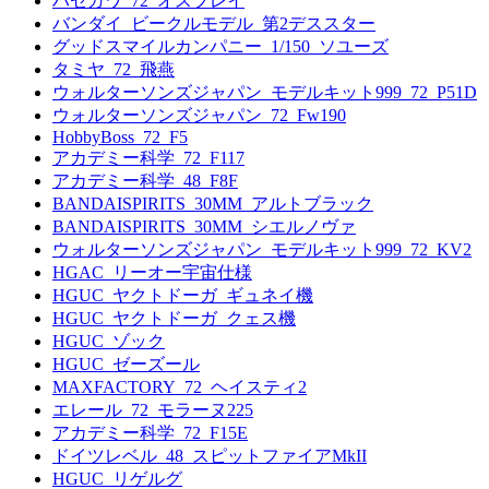
ハセガワ_72_オスプレイ
バンダイ_ビークルモデル_第2デススター
グッドスマイルカンパニー_1/150_ソユーズ
タミヤ_72_飛燕
ウォルターソンズジャパン_モデルキット999_72_P51D
ウォルターソンズジャパン_72_Fw190
HobbyBoss_72_F5
アカデミー科学_72_F117
アカデミー科学_48_F8F
BANDAISPIRITS_30MM_アルトブラック
BANDAISPIRITS_30MM_シエルノヴァ
ウォルターソンズジャパン_モデルキット999_72_KV2
HGAC_リーオー宇宙仕様
HGUC_ヤクトドーガ_ギュネイ機
HGUC_ヤクトドーガ_クェス機
HGUC_ゾック
HGUC_ゼーズール
MAXFACTORY_72_ヘイスティ2
エレール_72_モラーヌ225
アカデミー科学_72_F15E
ドイツレベル_48_スピットファイアMkII
HGUC_リゲルグ