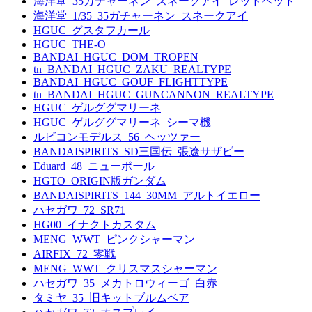
海洋堂_35ガチャーネン_スネークアイ_レッドヘッド
海洋堂_1/35_35ガチャーネン_スネークアイ
HGUC_グスタフカール
HGUC_THE-O
BANDAI_HGUC_DOM_TROPEN
tn_BANDAI_HGUC_ZAKU_REALTYPE
BANDAI_HGUC_GOUF_FLIGHTTYPE
tn_BANDAI_HGUC_GUNCANNON_REALTYPE
HGUC_ゲルググマリーネ
HGUC_ゲルググマリーネ_シーマ機
ルビコンモデルス_56_ヘッツァー
BANDAISPIRITS_SD三国伝_張遼サザビー
Eduard_48_ニューポール
HGTO_ORIGIN版ガンダム
BANDAISPIRITS_144_30MM_アルトイエロー
ハセガワ_72_SR71
HG00_イナクトカスタム
MENG_WWT_ピンクシャーマン
AIRFIX_72_零戦
MENG_WWT_クリスマスシャーマン
ハセガワ_35_メカトロウィーゴ_白赤
タミヤ_35_旧キットブルムベア