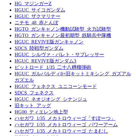
HG_マジンガーZ
HGUC_サイコガンダム
HGUC_ザクマリナー
ニチモ_48_赤とんぼ
HGTO_ガンキャノン機動試験型_火力試験型
HGTO_ガンキャノン最初期型_鉄騎兵中隊機
HGUC_REVIVE版ガンキャノン
SDCS_陸戦型ガンダム
HGUC_シルヴァ・バレト・サプレッサー
HGUC_REVIVE版ガンダム3
ピットロード_1/35_二十八糎榴弾砲
HGUC_ガルバルディβ+旧キットミキシング_ガズアル
ガズエル
HGUC_フェネクス_ユニコーンモード
SDCS_フェネクス
HGUC_ネオジオング_シナンジュ
旧キット_アッグ
HG00_ティエレン地上型
ハセガワ_1/35_メカトロウィーゴ「すぽーつ」
ハセガワ_1/35_メカトロウィーゴ_パワーアーム
ハセガワ_1/35_メカトロウィーゴ_たまむし