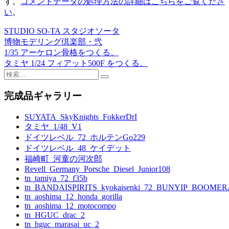
す。
コメントデータの処理方法の詳細はこちらをご覧くださ
い
。
STUDIO SO-TA スタジオソータ
投
博物モデリング倶楽部・弐
稿
1/35 アーケロン骨格をつくる。
タミヤ 1/24 フィアット500F をつくる。
ナ
検
ビ
索:
完成品ギャラリー
ゲ
ー
SUYATA_SkyKnights_FokkerDrI
タミヤ_1/48_V1
シ
ドイツレベル_72_ホルテンGo229
ョ
ドイツレベル_48_ケイデット
福崎町_河童の河次郎
ン
Revell_Germany_Porsche_Diesel_Junior108
tn_tamiya_72_f35b
tn_BANDAISPIRITS_kyokaisenki_72_BUNYIP_BOOME
tn_aoshima_12_honda_gorilla
tn_aoshima_12_motocompo
tn_HGUC_drac_2
tn_hguc_marasai_uc_2