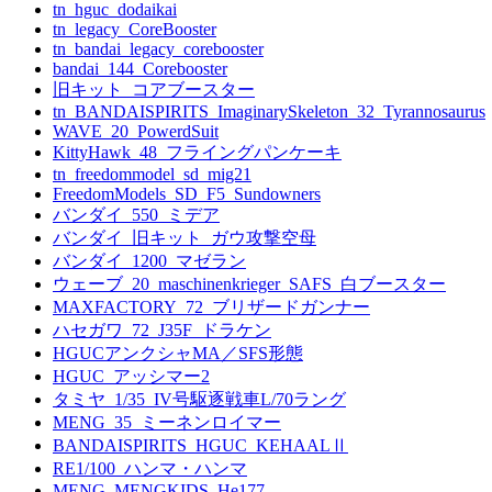
tn_hguc_dodaikai
tn_legacy_CoreBooster
tn_bandai_legacy_corebooster
bandai_144_Corebooster
旧キット_コアブースター
tn_BANDAISPIRITS_ImaginarySkeleton_32_Tyrannosaurus
WAVE_20_PowerdSuit
KittyHawk_48_フライングパンケーキ
tn_freedommodel_sd_mig21
FreedomModels_SD_F5_Sundowners
バンダイ_550_ミデア
バンダイ_旧キット_ガウ攻撃空母
バンダイ_1200_マゼラン
ウェーブ_20_maschinenkrieger_SAFS_白ブースター
MAXFACTORY_72_ブリザードガンナー
ハセガワ_72_J35F_ドラケン
HGUCアンクシャMA／SFS形態
HGUC_アッシマー2
タミヤ_1/35_IV号駆逐戦車L/70ラング
MENG_35_ミーネンロイマー
BANDAISPIRITS_HGUC_KEHAALⅡ
RE1/100_ハンマ・ハンマ
MENG_MENGKIDS_He177