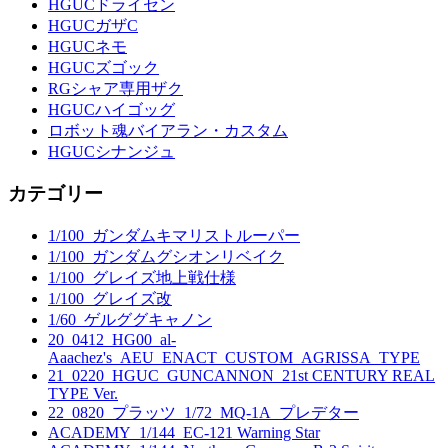
HGUCドライセン
HGUCガザC
HGUCネモ
HGUCズゴック
RGシャア専用ザク
HGUCハイゴッグ
ロボット魂バイアラン・カスタム
HGUCシナンジュ
カテゴリー
1/100_ガンダムキマリストルーパー
1/100_ガンダムグシオンリベイク
1/100_グレイズ地上戦仕様
1/100_グレイズ改
1/60_ゲルググキャノン
20_0412_HG00_al-
Aaachez's_AEU_ENACT_CUSTOM_AGRISSA_TYPE
21_0220_HGUC_GUNCANNON_21st CENTURY REAL
TYPE Ver.
22_0820_プラッツ_1/72_MQ-1A_プレデター
ACADEMY_1/144_EC-121 Warning Star