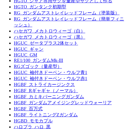
HGTO_シャア専用ザクを量産型ザクとして作る
HGTO_ガンタンク初期型
RG_ガンダムアストレイレッドフレーム（塗装版）
RG_ガンダムアストレイレッドフレーム（簡単フィニ
ッシュ）
ハセガワ_メカトロウィーゴ（白）
ハセガワ_メカトロウィーゴ（黒）
HGUC_ゼータプラス2体セット
HGUC_ギャン
HGUC_GM
RE1/100_ガンダムMk-III
RGズゴック（量産型）
HGUC_袖付きドーベン・ウルフ青1
HGUC_袖付きドーベン・ウルフ赤1
HGBF_ストライカージンクス
HGBF_Rギャギャ（ノーマル）
HGBF_カミキバーニングガンダム
HGBF_ガンダムアメイジングレッドウォーリア
HGBF_百万式
HGBF_ライトニングZガンダム
HGBD_モモカプル
ハロプラ_ハロ_黒