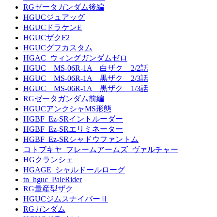
RGゼータガンダム後編
HGUCジュアッグ
HGUCドラケンE
HGUCザクF2
HGUCグフカスタム
HGAC_ウィングガンダムゼロ
HGUC MS-06R-1A 白ザク 2/2話
HGUC MS-06R-1A 黒ザク 2/3話
HGUC MS-06R-1A 黒ザク 1/3話
RGゼータガンダム前編
HGUCアンクシャMS形態
HGBF_Ez-SRイントルーダー
HGBF_Ez-SRエリミネーター
HGBF_Ez-SRシャドウファントム
コトブキヤ_フレームアームズ_ヴァルチャー
HGクランシェ
HGAGE_シャルドールローグ
tn_hguc_PaleRider
RG量産型ザク
HGUCジムスナイパーⅡ
RGガンダム