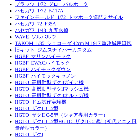
プラッツ_1/72_グローバルホーク
ハセガワ_1/72_F-117A
ファインモールド_1/72_トマホーク巡航ミサイル
ハセガワ_72_F35A
ハセガワ_1/48_九五水偵
WAVE_ソルバルウ
TAKOM_1/35_シュコーダ 42cm M.1917 重攻城用臼砲
旧キット_ジムスナイパーカスタム
HGBF_マリンハイモック
HGBF_EWACハイモック
HGBF_ハイモックダウン
HGBF_ハイモックキャノン
HGTO_高機動型ザクllガイア機
HGTO_高機動型ザクllマッシュ機
HGTO_高機動型ザクllオルテガ機
HGTO_ドム試作実験機
HGTO_ザクII C-5型
HGTO_ザクII C-5型（シャア専用カラー）
HGTO_ザクII C-5型HGTO_ザクII C-5型（初代アニメ風
量産型カラー）
HGTO_ザクI