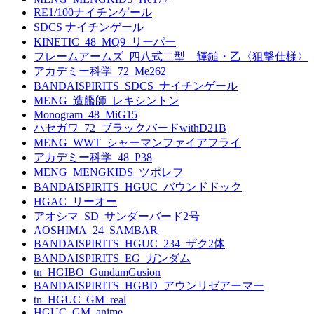
RE1/100ナイチンゲール
SDCS ナイチンゲール
KINETIC_48_MQ9_リーパー
フレームアームズ_四八式二型 輝鎚・乙〈狙撃仕様〉
アカデミー科学_72_Me262
BANDAISPIRITS_SDCS_ナイチンゲール
MENG_造艦師_レキシントン
Monogram_48_MiG15
ハセガワ_72_ブラックバードwithD21B
MENG_WWT_シャーマンファイアフライ
アカデミー科学_48_P38
MENG_MENGKIDS_ツポレフ
BANDAISPIRITS_HGUC_バウンドドック
HGAC_リーオー
アオシマ_SD_サンダーバード2号
AOSHIMA_24_SAMBAR
BANDAISPIRITS_HGUC_234_ザク2体
BANDAISPIRITS_EG_ガンダム
tn_HGIBO_GundamGusion
BANDAISPIRITS_HGBD_アウンリゼアーマー
tn_HGUC_GM_real
HGUC_GM_anime