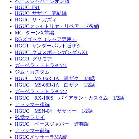
ベースジャバージオン版
HGUC_F91
HGUC_サザビー完結編
HGUC_リ・ガズィ
HGUCクシャトリヤ・リペアード後編
MG_ターンX前編
RGズゴック（シャア専用）
HGGT_サンダーボルト版ザク
HGUC_クロスボーンガンダムX1
HGGR_グリモア
ガーベラ・テトラその1
ジム・カスタム
HGUC MS-06R-1A 黒ザク 3/3話
HGUC MS-06R-1A 白ザク 1/2話
ガーベラ・テトラその2
HGUC RX-160S バイアラン・カスタム 1/2話
アッシマー後編
HGUC MSN-04 サザビー 1/2話
残党マラサイ
HGUC ベースジャバー 連邦版
アッシマー前編
HGUCメッサーラMA編