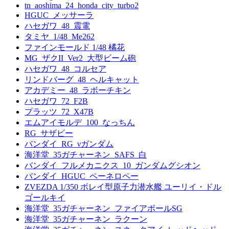
tn_aoshima_24_honda_city_turbo2
HGUC_メッサーラ
ハセガワ_48_震電
タミヤ_1/48_Me262
ファインモールド 1/48 橘花
MG_ザクII_Ver2_大型ビーム砲
ハセガワ_48_コルセア
リンドバーグ_48_ヘルキャット
アカデミー_48_ラボーチキン
ハセガワ_72_F2B
プラッツ_72_X47B
エムアイモルデ_100_なっちん
RG_サザビー
バンダイ_RG_νガンダム
海洋堂_35ガチャーネン_SAFS_白
バンダイ_フルメカニクス_10_ガンダムグシオン
バンダイ_HGUC_ペーネロペー
ZVEZDA 1/350 ボレイ型原子力潜水艦 ユーリイ・ドル
ゴールキイ
海洋堂_35ガチャーネン_ファイアボールSG
海洋堂_35ガチャーネン_ラクーン