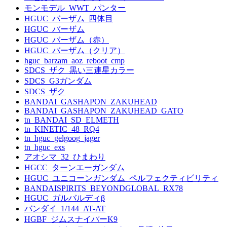
モンモデル_WWT_パンター
HGUC_バーザム_四体目
HGUC_バーザム
HGUC_バーザム（赤）
HGUC_バーザム（クリア）
hguc_barzam_aoz_reboot_cmp
SDCS_ザク_黒い三連星カラー
SDCS_G3ガンダム
SDCS_ザク
BANDAI_GASHAPON_ZAKUHEAD
BANDAI_GASHAPON_ZAKUHEAD_GATO
tn_BANDAI_SD_ELMETH
tn_KINETIC_48_RQ4
tn_hguc_gelgoog_jager
tn_hguc_exs
アオシマ_32_ひまわり
HGCC_ターンエーガンダム
HGUC_ユニコーンガンダム_ペルフェクティビリティ
BANDAISPIRITS_BEYONDGLOBAL_RX78
HGUC_ガルバルディβ
バンダイ_1/144_AT-AT
HGBF_ジムスナイパーK9