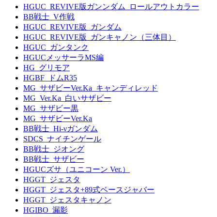
HGUC_REVIVE版ガンンダム_ロールアウトカラー
BB戦士_V作戦
HGUC_REVIVE版_ガンダム
HGUC_REVIVE版_ガンキャノン（三体目）
HGUC_ガンタンク
HGUCメッサーラMS編
HG_グリモア
HGBF_ドムR35
MG_サザビーVer.Ka_キャンディレッド
MG_Ver.Ka_白いサザビー
MG_サザビー黒
MG_サザビーVer.Ka
BB戦士_Hi-νガンダム
SDCS_ナイチンゲール
BB戦士_ジオング
BB戦士_サザビー
HGUCズサ（ユニコーン Ver.）
HGGT_ジェスタ
HGGT_ジェスタ+89式ベースジャバー
HGGT_ジェスタキャノン
HGIBO_漏影