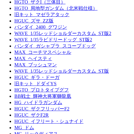
HGTO_ザクI（三体目）
HGTO_局地型ガンダム（北米戦仕様）
旧キット_マゼラアタック
HGUC_ズサ_ZZ版
バンダイ_2400_グワジン
WAVE_1/35レッドショルダーカスタム_ST版2
WAVE_1/35ラビドリードッグ_ST版2
バンダイ_ガシャプラ_スコープドッグ
MAX_コーチマスペシャル
MAX_ヘイスティ
MAX_ブッシュマン
WAVE_1/35レッドショルダーカスタム_ST版
HGUC_ギラ・ドーガ
旧キット_ドダイYS
HGTO_プロトタイプグフ
BB戦士_輝神大将軍獅龍凰
HG_ハイドラガンダム
HGUC_ザクフリッパーF2
HGUC_ザクF2R
HGUC_イフリート・シュナイド
MG_ドム
MG_リックディアス