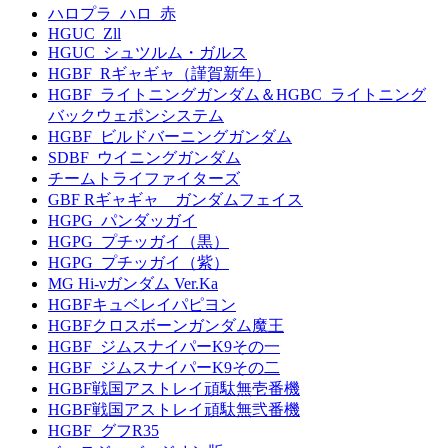
ハロプラ_ハロ_赤
HGUC_Zll
HGUC_シュツルム・ガルス
HGBF_Rギャギャ（謹賀新年）
HGBF_ライトニングガンダム＆HGBC_ライトニング
バックウェポンシステム
HGBF_ビルドバーニングガンダム
SDBF_ウイニングガンダム
チームトライファイターズ
GBF Rギャギャ ガンダムフェイス
HGPG_パンダッガイ
HGPG_プチッガイ（黒）
HGPG_プチッガイ（紫）
MG Hi-νガンダム Ver.Ka
HGBFキュベレイパピヨン
HGBFクロスボーンガンダム魔王
HGBF_ジムスナイパーK9その一
HGBF_ジムスナイパーK9その二
HGBF戦国アストレイ頑駄無壱番機
HGBF戦国アストレイ頑駄無弐番機
HGBF_グフR35