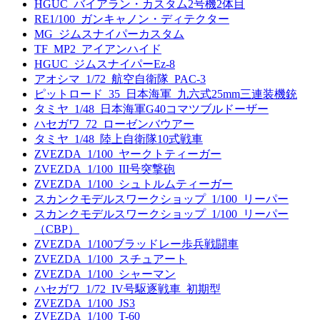
HGUC_バイアラン・カスタム2号機2体目
RE1/100_ガンキャノン・ディテクター
MG_ジムスナイパーカスタム
TF_MP2_アイアンハイド
HGUC_ジムスナイパーEz-8
アオシマ_1/72_航空自衛隊_PAC-3
ピットロード_35_日本海軍_九六式25mm三連装機銃
タミヤ_1/48_日本海軍G40コマツブルドーザー
ハセガワ_72_ローゼンバウアー
タミヤ_1/48_陸上自衛隊10式戦車
ZVEZDA_1/100_ヤークトティーガー
ZVEZDA_1/100_III号突撃砲
ZVEZDA_1/100_シュトルムティーガー
スカンクモデルスワークショップ_1/100_リーパー
スカンクモデルスワークショップ_1/100_リーパー
（CBP）
ZVEZDA_1/100ブラッドレー歩兵戦闘車
ZVEZDA_1/100_スチュアート
ZVEZDA_1/100_シャーマン
ハセガワ_1/72_IV号駆逐戦車_初期型
ZVEZDA_1/100_JS3
ZVEZDA_1/100_T-60