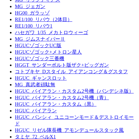
MG_ジェガン
HG00_ガラッゾ
RE1/100_リバウ（2体目）
RE1/100_リバウ1
ハセガワ_1/35_メカトロウィーゴ
MG_ジムスナイパーⅡ
HGUCゾゴックUC版
HGUCゾゴック+メトロン星人
HGUCゾゴック三番機
HGGT_サンダーボルト版ザク+ビッグガン
コトブキヤ_Dスタイル_アイアンコング＆グスタフ
HGUC_ギャンスロット
MG_真武者頑駄無
HGUC_バイアラン・カスタム2号機（バンデシネ版）
HGUC_バイアラン・カスタム2号機（青）
HGUC_バイアラン・カスタム（黒）
HGUC_バイアラン
HGUC_バンシィ_ユニコーンモード＆デストロイモー
ド
HGUC_リゼル隊長機_アモンデュールスタック風
タミヤ_72_ベルX1