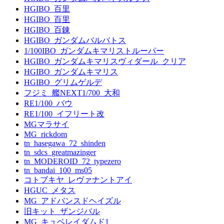
HGIBO_百里
HGIBO_百里
HGIBO_百錬
HGIBO_ガンダムバルバトス
1/100IBO_ガンダムキマリストルーパー
HGIBO_ガンダムキマリスヴィダール_クリア
HGIBO_ガンダムキマリス
HGIBO_グリムゲルデ
フジミ_艦NEXT1/700_大和
RE1/100_バウ
RE1/100_イフリート改
MGマラサイ
MG_rickdom
tn_hasegawa_72_shinden
tn_sdcs_greatmazinger
tn_MODEROID_72_typezero
tn_bandai_100_ms05
コトブキヤ_レヴァナントアイ
HGUC_メタス
MG_アドバンスドヘイズル
旧キット_ザンジバル
MG_キュベレイダムド1