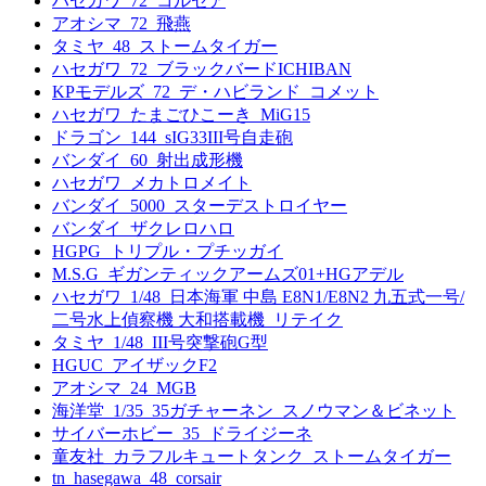
ハセガワ_72_コルセア
アオシマ_72_飛燕
タミヤ_48_ストームタイガー
ハセガワ_72_ブラックバードICHIBAN
KPモデルズ_72_デ・ハビランド_コメット
ハセガワ_たまごひこーき_MiG15
ドラゴン_144_sIG33III号自走砲
バンダイ_60_射出成形機
ハセガワ_メカトロメイト
バンダイ_5000_スターデストロイヤー
バンダイ_ザクレロハロ
HGPG_トリプル・プチッガイ
M.S.G_ギガンティックアームズ01+HGアデル
ハセガワ_1/48_日本海軍 中島 E8N1/E8N2 九五式一号/
二号水上偵察機 大和搭載機_リテイク
タミヤ_1/48_III号突撃砲G型
HGUC_アイザックF2
アオシマ_24_MGB
海洋堂_1/35_35ガチャーネン_スノウマン＆ビネット
サイバーホビー_35_ドライジーネ
童友社_カラフルキュートタンク_ストームタイガー
tn_hasegawa_48_corsair