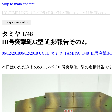
Skip to main content
UC-TIMELINE. ガンプラ好きだけど難しいことは出来ない。
Toggle navigation
タミヤ 1/48
III号突撃砲G型 進捗報告その2。
06/12/2018
06/12/2018
UCTL
タミヤ_TAMIYA_1/48_III号突撃
本日はいただきもののヨンパチIII号突撃砲G型の進捗報告