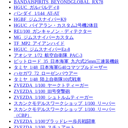
BANDAISPIRITS_BEYONDGLOBAL_RX78
HGUC_ガルバルディβ
バンダイ_1/144_AT-AT
HGBF_ジムスナイパーK9
HGUC_バイアラン・カスタム2号機2体目
RE1/100_ガンキャノン・ディテクター
MG_ジムスナイパーカスタム
TF_MP2_アイアンハイド
HGUC_ジムスナイパーEz-8
アオシマ_1/72_航空自衛隊_PAC-3
ピットロード_35_日本海軍_九六式25mm三連装機銃
タミヤ_1/48_日本海軍G40コマツブルドーザー
ハセガワ_72_ローゼンバウアー
タミヤ_1/48_陸上自衛隊10式戦車
ZVEZDA_1/100_ヤークトティーガー
ZVEZDA_1/100_III号突撃砲
ZVEZDA_1/100_シュトルムティーガー
スカンクモデルスワークショップ_1/100_リーパー
スカンクモデルスワークショップ_1/100_リーパー
（CBP）
ZVEZDA_1/100ブラッドレー歩兵戦闘車
ZVEZDA_1/100_スチュアート