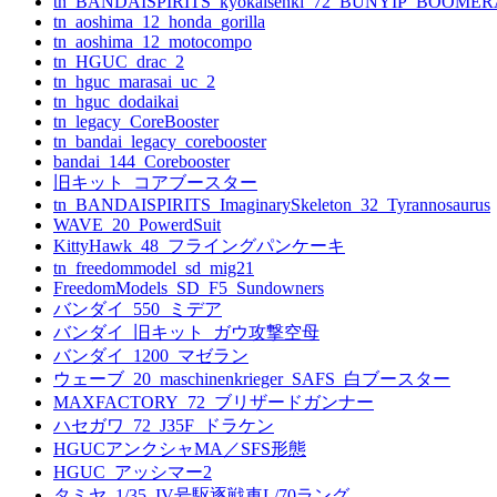
tn_BANDAISPIRITS_kyokaisenki_72_BUNYIP_BOOME
tn_aoshima_12_honda_gorilla
tn_aoshima_12_motocompo
tn_HGUC_drac_2
tn_hguc_marasai_uc_2
tn_hguc_dodaikai
tn_legacy_CoreBooster
tn_bandai_legacy_corebooster
bandai_144_Corebooster
旧キット_コアブースター
tn_BANDAISPIRITS_ImaginarySkeleton_32_Tyrannosaurus
WAVE_20_PowerdSuit
KittyHawk_48_フライングパンケーキ
tn_freedommodel_sd_mig21
FreedomModels_SD_F5_Sundowners
バンダイ_550_ミデア
バンダイ_旧キット_ガウ攻撃空母
バンダイ_1200_マゼラン
ウェーブ_20_maschinenkrieger_SAFS_白ブースター
MAXFACTORY_72_ブリザードガンナー
ハセガワ_72_J35F_ドラケン
HGUCアンクシャMA／SFS形態
HGUC_アッシマー2
タミヤ_1/35_IV号駆逐戦車L/70ラング