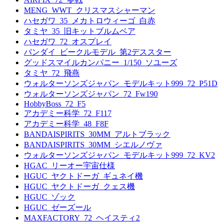
MENG_WWT_クリスマスシャーマン
ハセガワ_35_メカトロウィーゴ_白赤
タミヤ_35_旧キットブルムベア
ハセガワ_72_オスプレイ
バンダイ_ビークルモデル_第2デススター
グッドスマイルカンパニー_1/150_ソユーズ
タミヤ_72_飛燕
ウォルターソンズジャパン_モデルキット999_72_P51D
ウォルターソンズジャパン_72_Fw190
HobbyBoss_72_F5
アカデミー科学_72_F117
アカデミー科学_48_F8F
BANDAISPIRITS_30MM_アルトブラック
BANDAISPIRITS_30MM_シエルノヴァ
ウォルターソンズジャパン_モデルキット999_72_KV2
HGAC_リーオー宇宙仕様
HGUC_ヤクトドーガ_ギュネイ機
HGUC_ヤクトドーガ_クェス機
HGUC_ゾック
HGUC_ゼーズール
MAXFACTORY_72_ヘイスティ2