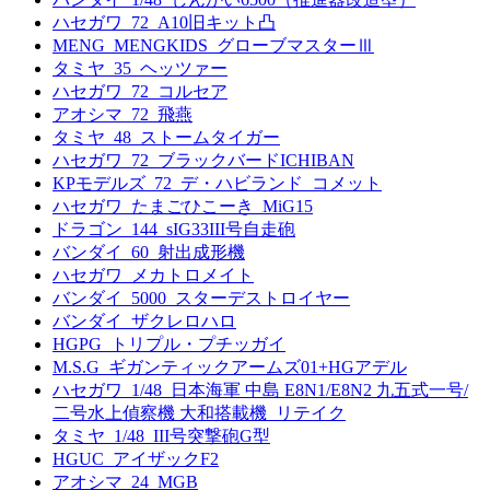
ハセガワ_72_A10旧キット凸
MENG_MENGKIDS_グローブマスターⅢ
タミヤ_35_ヘッツァー
ハセガワ_72_コルセア
アオシマ_72_飛燕
タミヤ_48_ストームタイガー
ハセガワ_72_ブラックバードICHIBAN
KPモデルズ_72_デ・ハビランド_コメット
ハセガワ_たまごひこーき_MiG15
ドラゴン_144_sIG33III号自走砲
バンダイ_60_射出成形機
ハセガワ_メカトロメイト
バンダイ_5000_スターデストロイヤー
バンダイ_ザクレロハロ
HGPG_トリプル・プチッガイ
M.S.G_ギガンティックアームズ01+HGアデル
ハセガワ_1/48_日本海軍 中島 E8N1/E8N2 九五式一号/
二号水上偵察機 大和搭載機_リテイク
タミヤ_1/48_III号突撃砲G型
HGUC_アイザックF2
アオシマ_24_MGB