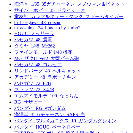
海洋堂_1/35_35ガチャーネン_スノウマン＆ビネット
サイバーホビー_35_ドライジーネ
童友社_カラフルキュートタンク_ストームタイガー
tn_hasegawa_48_corsair
tn_aoshima_24_honda_city_turbo2
HGUC_メッサーラ
ハセガワ_48_震電
タミヤ_1/48_Me262
ファインモールド 1/48 橘花
MG_ザクII_Ver2_大型ビーム砲
ハセガワ_48_コルセア
リンドバーグ_48_ヘルキャット
アカデミー_48_ラボーチキン
ハセガワ_72_F2B
プラッツ_72_X47B
エムアイモルデ_100_なっちん
RG_サザビー
バンダイ_RG_νガンダム
海洋堂_35ガチャーネン_SAFS_白
バンダイ_フルメカニクス_10_ガンダムグシオン
バンダイ_HGUC_ペーネロペー