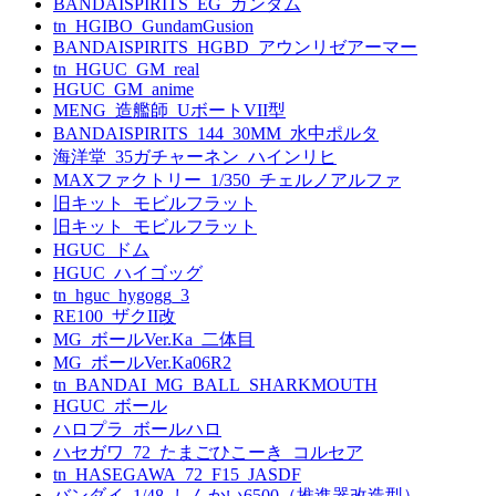
BANDAISPIRITS_EG_ガンダム
tn_HGIBO_GundamGusion
BANDAISPIRITS_HGBD_アウンリゼアーマー
tn_HGUC_GM_real
HGUC_GM_anime
MENG_造艦師_UボートVII型
BANDAISPIRITS_144_30MM_水中ポルタ
海洋堂_35ガチャーネン_ハインリヒ
MAXファクトリー_1/350_チェルノアルファ
旧キット_モビルフラット
旧キット_モビルフラット
HGUC_ドム
HGUC_ハイゴッグ
tn_hguc_hygogg_3
RE100_ザクII改
MG_ボールVer.Ka_二体目
MG_ボールVer.Ka06R2
tn_BANDAI_MG_BALL_SHARKMOUTH
HGUC_ボール
ハロプラ_ボールハロ
ハセガワ_72_たまごひこーき_コルセア
tn_HASEGAWA_72_F15_JASDF
バンダイ_1/48_しんかい6500（推進器改造型）