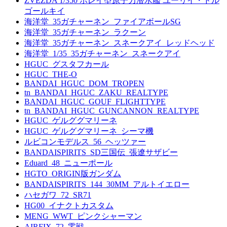
ZVEZDA 1/350 ボレイ型原子力潜水艦 ユーリイ・ドル
ゴールキイ
海洋堂_35ガチャーネン_ファイアボールSG
海洋堂_35ガチャーネン_ラクーン
海洋堂_35ガチャーネン_スネークアイ_レッドヘッド
海洋堂_1/35_35ガチャーネン_スネークアイ
HGUC_グスタフカール
HGUC_THE-O
BANDAI_HGUC_DOM_TROPEN
tn_BANDAI_HGUC_ZAKU_REALTYPE
BANDAI_HGUC_GOUF_FLIGHTTYPE
tn_BANDAI_HGUC_GUNCANNON_REALTYPE
HGUC_ゲルググマリーネ
HGUC_ゲルググマリーネ_シーマ機
ルビコンモデルス_56_ヘッツァー
BANDAISPIRITS_SD三国伝_張遼サザビー
Eduard_48_ニューポール
HGTO_ORIGIN版ガンダム
BANDAISPIRITS_144_30MM_アルトイエロー
ハセガワ_72_SR71
HG00_イナクトカスタム
MENG_WWT_ピンクシャーマン
AIRFIX_72_零戦