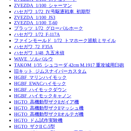
ZVEZDA_1/100_シャーマン
ハセガワ_1/72_IV号駆逐戦車_初期型
ZVEZDA_1/100_JS3
ZVEZDA_1/100_T-60
プラッツ_1/72_グローバルホーク
ハセガワ_1/72_F-117A
ファインモールド_1/72_トマホーク巡航ミサイル
ハセガワ_72_F35A
ハセガワ_1/48_九五水偵
WAVE_ソルバルウ
TAKOM_1/35_シュコーダ 42cm M.1917 重攻城用臼砲
旧キット_ジムスナイパーカスタム
HGBF_マリンハイモック
HGBF_EWACハイモック
HGBF_ハイモックダウン
HGBF_ハイモックキャノン
HGTO_高機動型ザクllガイア機
HGTO_高機動型ザクllマッシュ機
HGTO_高機動型ザクllオルテガ機
HGTO_ドム試作実験機
HGTO_ザクII C-5型