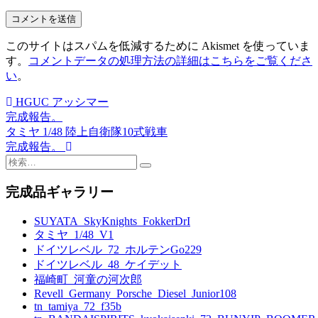
このサイトはスパムを低減するために Akismet を使っていま
す。
コメントデータの処理方法の詳細はこちらをご覧くださ
い
。
HGUC アッシマー
投
完成報告。
稿
タミヤ 1/48 陸上自衛隊10式戦車
完成報告。
ナ
検
ビ
索:
完成品ギャラリー
ゲ
ー
SUYATA_SkyKnights_FokkerDrI
タミヤ_1/48_V1
シ
ドイツレベル_72_ホルテンGo229
ョ
ドイツレベル_48_ケイデット
福崎町_河童の河次郎
ン
Revell_Germany_Porsche_Diesel_Junior108
tn_tamiya_72_f35b