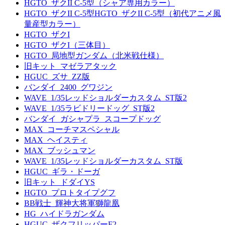
HGTO_ザクII C-5型（シャア専用カラー）
HGTO_ザクII C-5型HGTO_ザクII C-5型（初代アニメ風
量産型カラー）
HGTO_ザクI
HGTO_ザクI（三体目）
HGTO_局地型ガンダム（北米戦仕様）
旧キット_マゼラアタック
HGUC_ズサ_ZZ版
バンダイ_2400_グワジン
WAVE_1/35レッドショルダーカスタム_ST版2
WAVE_1/35ラビドリードッグ_ST版2
バンダイ_ガシャプラ_スコープドッグ
MAX_コーチマスペシャル
MAX_ヘイスティ
MAX_ブッシュマン
WAVE_1/35レッドショルダーカスタム_ST版
HGUC_ギラ・ドーガ
旧キット_ドダイYS
HGTO_プロトタイプグフ
BB戦士_輝神大将軍獅龍凰
HG_ハイドラガンダム
HGUC_ザクフリッパーF2