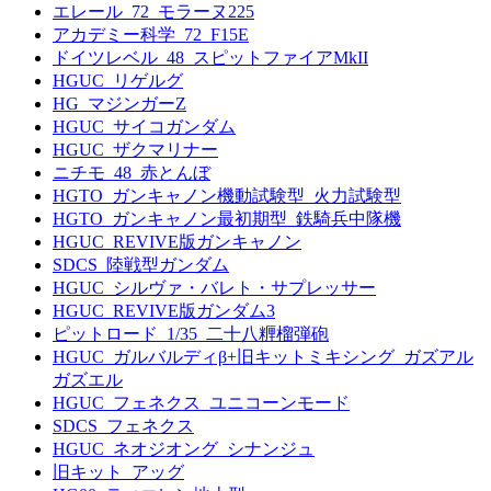
エレール_72_モラーヌ225
アカデミー科学_72_F15E
ドイツレベル_48_スピットファイアMkII
HGUC_リゲルグ
HG_マジンガーZ
HGUC_サイコガンダム
HGUC_ザクマリナー
ニチモ_48_赤とんぼ
HGTO_ガンキャノン機動試験型_火力試験型
HGTO_ガンキャノン最初期型_鉄騎兵中隊機
HGUC_REVIVE版ガンキャノン
SDCS_陸戦型ガンダム
HGUC_シルヴァ・バレト・サプレッサー
HGUC_REVIVE版ガンダム3
ピットロード_1/35_二十八糎榴弾砲
HGUC_ガルバルディβ+旧キットミキシング_ガズアル
ガズエル
HGUC_フェネクス_ユニコーンモード
SDCS_フェネクス
HGUC_ネオジオング_シナンジュ
旧キット_アッグ