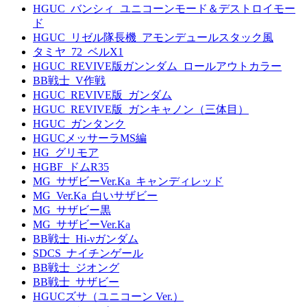
HGUC_バンシィ_ユニコーンモード＆デストロイモー
ド
HGUC_リゼル隊長機_アモンデュールスタック風
タミヤ_72_ベルX1
HGUC_REVIVE版ガンンダム_ロールアウトカラー
BB戦士_V作戦
HGUC_REVIVE版_ガンダム
HGUC_REVIVE版_ガンキャノン（三体目）
HGUC_ガンタンク
HGUCメッサーラMS編
HG_グリモア
HGBF_ドムR35
MG_サザビーVer.Ka_キャンディレッド
MG_Ver.Ka_白いサザビー
MG_サザビー黒
MG_サザビーVer.Ka
BB戦士_Hi-νガンダム
SDCS_ナイチンゲール
BB戦士_ジオング
BB戦士_サザビー
HGUCズサ（ユニコーン Ver.）