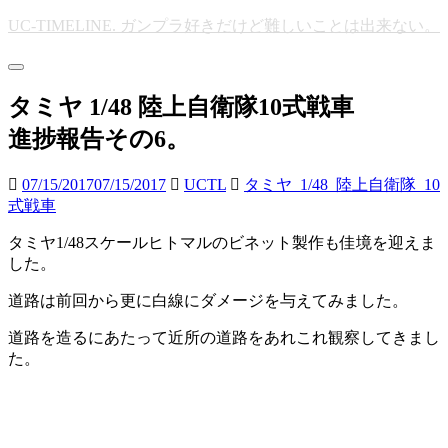
Skip
UC-TIMELINE. ガンプラ好きだけど難しいことは出来ない。
to
main
Toggle
content
navigation
タミヤ 1/48 陸上自衛隊10式戦車
進捗報告その6。
07/15/2017
07/15/2017
UCTL
タミヤ_1/48_陸上自衛隊_10
式戦車
タミヤ1/48スケールヒトマルのビネット製作も佳境を迎えま
した。
道路は前回から更に白線にダメージを与えてみました。
道路を造るにあたって近所の道路をあれこれ観察してきまし
た。