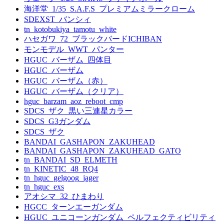
海洋堂_1/35_S.A.F.S_プレミアムミラークローム
SDEXST_バンシィ
tn_kotobukiya_tamotu_white
ハセガワ_72_ブラックバードICHIBAN
モンモデル_WWT_パンター
HGUC_バーザム_四体目
HGUC_バーザム
HGUC_バーザム（赤）
HGUC_バーザム（クリア）
hguc_barzam_aoz_reboot_cmp
SDCS_ザク_黒い三連星カラー
SDCS_G3ガンダム
SDCS_ザク
BANDAI_GASHAPON_ZAKUHEAD
BANDAI_GASHAPON_ZAKUHEAD_GATO
tn_BANDAI_SD_ELMETH
tn_KINETIC_48_RQ4
tn_hguc_gelgoog_jager
tn_hguc_exs
アオシマ_32_ひまわり
HGCC_ターンエーガンダム
HGUC_ユニコーンガンダム_ペルフェクティビリティ