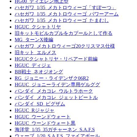
HG00_ティエレン地上型
ハセガワ_1/35_メカトロウィーゴ「すぽーつ」
ハセガワ_1/35_メカトロウィーゴ_パワーアーム
ハセガワ_1/35_メカトロウィーゴ_たまむし
HGUC_クシャトリヤ
旧キットモビルカプルをカプールとして作る
MG_ターンX後編
ハセガワ_メカトロウィーゴ20クリスマス仕様
旧キット_エルメス
HGUCクシャトリヤ・リペアード前編
HGUC_ディジェ
BB戦士_ネオジオング
RG_ジョニー・ライデンザク06R2
HGUC_ジョニーライデン専用ゲルググ
バンダイ_メカコレ_ウルトラホーク
バンダイ_メカコレ_ジェットビートル
バンダイ_SD_ビグザム
HGUC_Rジャジャ
HGUC_ウーンドウォート
HGUC_ウーンドウォート黒
海洋堂_1/35_35ガチャーネン_S.A.F.S
ウェーブ_1/20_S.A.F.S_ファイアボール