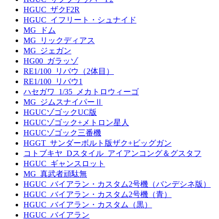
HGUC_ザクF2R
HGUC_イフリート・シュナイド
MG_ドム
MG_リックディアス
MG_ジェガン
HG00_ガラッゾ
RE1/100_リバウ（2体目）
RE1/100_リバウ1
ハセガワ_1/35_メカトロウィーゴ
MG_ジムスナイパーⅡ
HGUCゾゴックUC版
HGUCゾゴック+メトロン星人
HGUCゾゴック三番機
HGGT_サンダーボルト版ザク+ビッグガン
コトブキヤ_Dスタイル_アイアンコング＆グスタフ
HGUC_ギャンスロット
MG_真武者頑駄無
HGUC_バイアラン・カスタム2号機（バンデシネ版）
HGUC_バイアラン・カスタム2号機（青）
HGUC_バイアラン・カスタム（黒）
HGUC_バイアラン