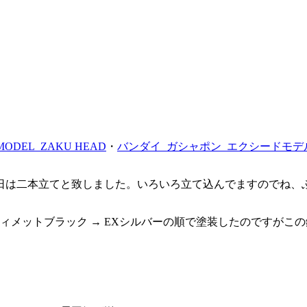
。
MODEL_ZAKU HEAD
・
バンダイ_ガシャポン_エクシードモデ
日は二本立てと致しました。いろいろ立て込んでますのでね、
ティメットブラック → EXシルバーの順で塗装したのですが
、